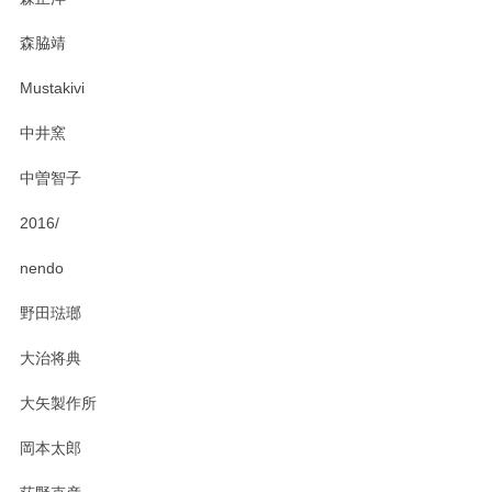
この度はペンシルオンラインショップをご利用
森脇靖
頂き、レビューもありがとうございます。カレ
ー皿を気に入って頂けたようで安心しました。
Mustakivi
気になられるものがありましたら、またお気軽
にお問い合わせください。今後ともよろしくお
中井窯
願いいたします。
中曽智子
2016/
PASS THE BATON（パス ザ バトン） x mina perhonen（ミナ ペルホネン） ディーププレート（咲いている花にただ笑ふ）ミントグリーン
2025/02/12
nendo
野田琺瑯
大治将典
PASS THE BATON（パス ザ バトン） x mina perhonen（ミナ ペルホネン） プレート（咲いている花にただ笑ふ）ミントグリーン
2025/02/12
大矢製作所
岡本太郎