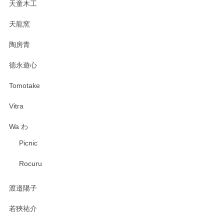
天童木工
天龍窯
陶房青
徳永遊心
Tomotake
Vitra
Wa わ
Picnic
Rocuru
渡邉陽子
若狹祐介