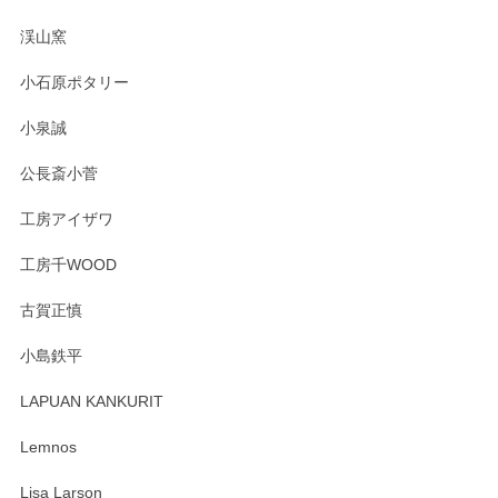
淡いグリーンのカラーがとても可愛いです❤️ ありがとうござ
渓山窯
いましたm(_)m
小石原ポタリー
この度はペンシルオンラインショップをご利用
小泉誠
いただき誠にありがとうございました。森脇さ
んの作品はほっこりいたしますね。今後ともど
公長斎小菅
うぞよろしくお願いいたします。
工房アイザワ
工房千WOOD
森脇靖 湯呑 若苗釉
古賀正慎
2025/04/07
小島鉄平
レビューが遅くなり申し訳ありません、 無事届いておりま
す。 素敵な湯呑みでとても気に入りました。 発送も早く、
LAPUAN KANKURIT
ありがとうございます。 メッセージもありがとうございまし
たm(_)m
Lemnos
Lisa Larson