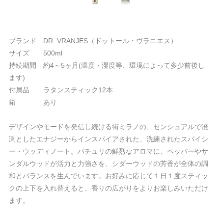
ブランド DR. VRANJES（ドットール・ヴラニエス）
サイズ 500ml
持続期間 約4～5ヶ月(温度・湿度等、環境によって多少前後し
ます)
付属品 ラタンスティック12本
箱 あり
デザインやモードを発信し続ける街ミラノの、センシュアルで溌
溂としたエナジーからインスパイアされた、洗練されたスパイシ
ー・ウッディノート。パチュリの鮮烈なアロマに、ペッパーやサ
ンダルウッドが活力と力強さを、シダーウッドの芳香が全体の調
和とバランスを生んでいます。お好みに応じて１日１度スティッ
クの上下を入れ替えると、香りの広がりをよりお楽しみいただけ
ます。