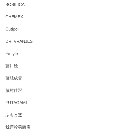
プ＆ソーサーをお届けでき嬉しく思います。 今
BOSILICA
後ともどうぞよろしくお願いいたします。
CHEMEX
Cutipol
Brent Rourke（ブレント ルーク） オーバルシェーカーボックス 4
DR. VRANJES
2026/01/15
F/style
注文から手元に届くまでとても早く、梱包もしっかりしてお
藤川稔
りました。お品もとても素敵でした。ありがとうございまし
た。
藤城成貴
この度はペンシルオンラインショップをご利用
藤村佳澄
頂き誠にありがとうございました。 そしてご丁
寧なレビューをありがとうございます。これか
FUTAGAMI
らもより良いご対応ができるよう努めてまいり
ます。またのご利用をお待ちしております。
ふもと窯
我戸幹男商店