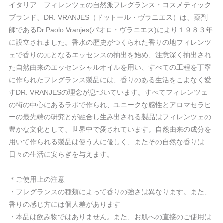
イタリア フィレンツェの自然派フレグランス・コスメティック
ブランド、DR. VRANJES（ドットール・ヴラニエス）は、薬剤
師であるDr.Paolo Vranjes(パオロ・ヴラニエス)により１９８３年
に設立されました。香水の歴史がつくられた香りの地フィレンツ
ェで香りの元となるエッセンスの抽出を始め、注意深く抽出され
た自然由来のエッセンシャルオイルを用い、すべての工程を丁寧
に作られたフレグランス製品には、香りのある生活をこよなく愛
すDR. VRANJESの理念が息づいています。すべてフィレンツェ
の街の中心にあるラボで作られ、ユニークな感性とアロマセラピ
ーの最先端の研究とが融合し生み出される製品はフィレンツェの
豊かな文化として、世界中で愛されています。自然由来の成分を
用いて作られる製品は使う人に優しく、またその自然な香りは
日々の生活に安らぎを与えます。
＊ご使用上の注意
・フレグランスの種類によって香りの強さは異なります。また、
香りの感じ方には個人差があります
・本品は飲み物ではありません。また、お肌への直接のご使用は