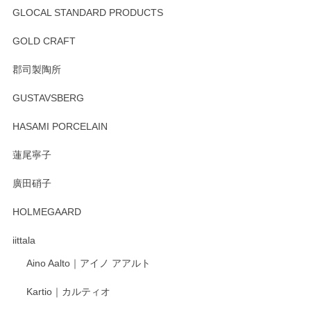
GLOCAL STANDARD PRODUCTS
徳永遊心 みかんづくし 飯碗
2025/12/31
GOLD CRAFT
郡司製陶所
徳永遊心 みかんづくし マグカップ
GUSTAVSBERG
2025/12/31
HASAMI PORCELAIN
蓮尾寧子
徳永遊心 みかんづくし 口巻皿6寸
廣田硝子
2025/12/31
HOLMEGAARD
徳永遊心さんの作品が好きなので、購入できうれしいです。
これからも楽しみにしています。
iittala
Aino Aalto｜アイノ アアルト
レビューをありがとうございます。 そしてお喜
Kartio｜カルティオ
び頂き嬉しいです。 徳永遊心窯の器はこれから
もいろいろと入荷の予定です。 ペンシルインス