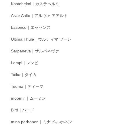
Kastehelmi｜カステヘルミ
タグラムにて入荷状況のご確認をして頂けます
と幸いです。 今後ともよろしくお願いいたしま
Alvar Aalto｜アルヴァ アアルト
す。
Essence｜エッセンス
Ultima Thule｜ウルティマ ツーレ
徳永遊心 色絵花繋ぎ 飯碗
2025/12/24
Sarpaneva｜サルパネヴァ
Lempi｜レンピ
丁寧に対応していただきました。ありがとうございます◎
Taika｜タイカ
この度はペンシルオンラインショップをご利用
Teema｜ティーマ
頂き誠にありがとうございました。 そしてご丁
寧なレビューをありがとうございます。これか
moomin｜ムーミン
らもより良いご対応ができるよう努めてまいり
ます。またのご利用をお待ちしております。
Bird｜バード
mina perhonen｜ミナ ペルホネン