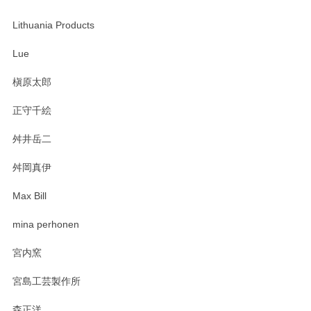
この度は当店をご利用頂き誠にありがとうござ
います。無事に届いたようで安心いたしまし
Lithuania Products
た。ひとつひとつ個性がある素敵な湯呑ですよ
ね。気に入って頂けてうれしいです。マグカッ
Lue
プと花器のレビューもありがとうございます。
今後ともよろしくお願いいたします。
槇原太郎
正守千絵
舛井岳二
柴田慶信商店 大館曲げわっぱ 白木小判弁当箱（大）
2025/03/30
舛岡真伊
Max Bill
zen to カレー皿 plate245 ホワイト
mina perhonen
2025/03/19
宮内窯
ステキなカレー皿早速使わせていただきました。 色々お手数
宮島工芸製作所
おかけしました。 ありがとうございます。
森正洋