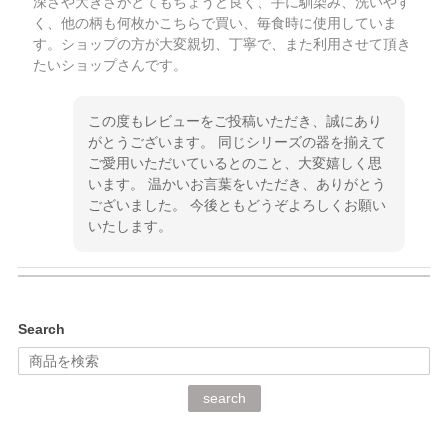
深さや大きさがとてもちょうど良く、手に馴染み、洗いやす
く、他の柄も何枚かこちらで買い、毎食時に使用していま
す。ショップの方が大変親切、丁寧で、また利用させて頂き
たいショップさんです。
この度もレビューをご投稿いただき、誠にあり
がとうございます。 同じシリーズの器を揃えて
ご愛用いただいているとのこと、大変嬉しく思
います。 温かいお言葉をいただき、ありがとう
ございました。 今後ともどうぞよろしくお願い
いたします。
kata kata（カタカタ） 印判手小皿 ぶらさがり
Search
2026/06/15
深さや大きさがとてもちょうど良く、手に馴染み、洗いやす
search
く、他の柄も何枚かこちらで買い、毎食時に使用していま
す。ショップの方が大変丁寧で、1枚不良がありましたが快