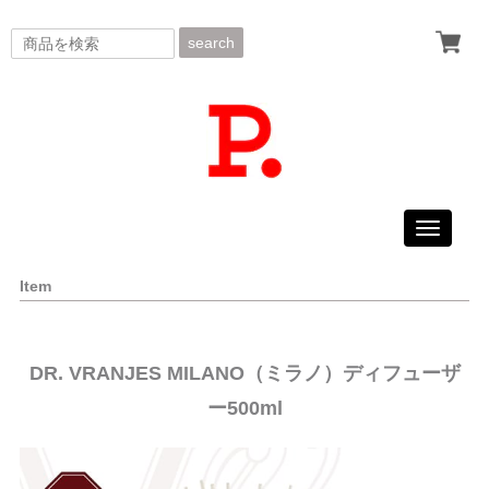
search
Toggle
navigati
Item
DR. VRANJES MILANO（ミラノ）ディフューザ
ー500ml