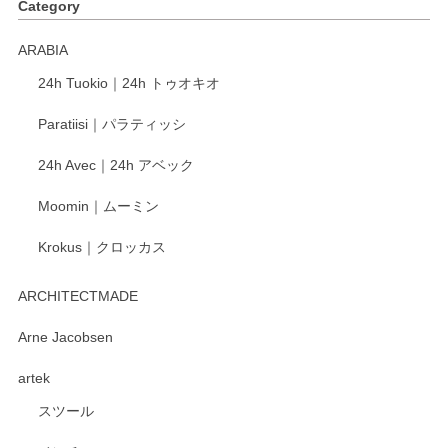
Category
く交換して下さいました。
ARABIA
この度もレビューをご投稿いただき、誠にあり
24h Tuokio｜24h トゥオキオ
がとうございます。 同じシリーズの器を揃えて
ご愛用いただいているとのこと、大変嬉しく思
Paratiisi｜パラティッシ
います。 温かいお言葉をいただき、ありがとう
ございました。 今後ともどうぞよろしくお願い
24h Avec｜24h アベック
いたします。
Moomin｜ムーミン
Krokus｜クロッカス
kata kata（カタカタ） 印判手小皿 たんぽぽ
2026/06/15
ARCHITECTMADE
深さや大きさがとてもちょうど良く、手に馴染み、洗いやす
Arne Jacobsen
く、他の柄も何枚かこちらで買い、毎食時に使用していま
artek
す。ショップの方が大変親切、丁寧で、また利用させて頂き
たいショップさんです。
スツール