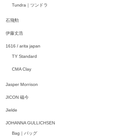
宮島工芸製作所 返しヘラ 小
Tundra｜ツンドラ
2025/12/21
石飛勲
伊藤丈浩
渡邉陽子 マグカップ
2025/11/23
1616 / arita japan
TY Standard
CMA Clay
渡邉陽子 マーメイドタマネギガール 飾蓋付花入
2025/08/20
Jasper Morrison
とても可愛らしい。
JICON 磁今
Jielde
この度はペンシルオンラインショップでのご購
入、そしてレビューまで誠にありがとうござい
JOHANNA GULLICHSEN
ます。気に入って頂けたようで嬉しく思いま
す。今後ともどうぞよろしくお願いいたしま
Bag｜バッグ
す。