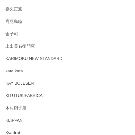
す。
嘉久正窯
鹿児島睦
Sghr（スガハラ） Mini Vase（ミニベース） 一輪挿し 三角錐 クリアー
金子司
2025/04/07
上出長右衛門窯
プレゼント用に購入したので、まだ中は見れていないのです
が、 しっかり梱包されていたので割れてはないと思います。
KARIMOKU NEW STANDARD
kata kata
この度はペンシルオンラインショップをご利用
頂き誠にありがとうございます。 そしてレビュ
KAY BOJESEN
ーも大変嬉しく思います。 今後ともどうぞよろ
しくお願いいたします。
KITUTUKIFABRICA
木村硝子店
KLIPPAN
森脇靖 マグカップ 若苗釉
2025/04/07
Kvadrat