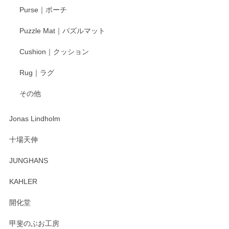
Purse｜ポーチ
Puzzle Mat｜パズルマット
柴田慶信商店 大館曲げわっぱ 白木小判弁当箱（大）
Cushion｜クッション
2025/04/16
Rug｜ラグ
入金翌日にすぐ届きました！ 梱包も丁寧にして頂きメッセー
その他
ジもありがとうございました。 初めてのわっぱ弁当箱で大切
な物を開けるようにドキドキしながら開封しました。綺麗な
わっぱで感激です！ これから大切に使って風合いが変わるの
Jonas Lindholm
も楽しんで行きたいと思います。
十場天伸
この度はペンシルオンラインショップでのご購
JUNGHANS
入、そしてレビューまで誠にありがとうござい
ます。柴田慶信商店さんの曲げわっぱは、日々
KAHLER
の暮らしを豊かにするお品だと私たちも思って
おります。お手入れ方法がいろいろとございま
開化堂
すが、風合いとともにお楽しみ頂けますと幸い
です。今後ともどうぞよろしくお願いいたしま
甲斐のぶお工房