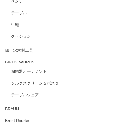
ベンチ
この度はペンシルオンラインショップをご利用
いただき、誠にありがとうございます。 また、
テーブル
レビューをご投稿いただき、重ねてお礼申し上
げます。 深さや大きさ、使い心地を気に入って
生地
いただけたようで大変嬉しく思います。 毎食時
にご愛用いただいているとのこと、とても光栄
クッション
です。 温かいお言葉をいただき、ありがとうご
ざいます。 またのご利用を心よりお待ちしてお
ります。
四十沢木材工芸
BIRDS' WORDS
陶磁器オーナメント
出西窯 カップ＆ソーサー 呉須
2026/04/24
シルクスクリーン＆ポスター
テーブルウェア
ありがとうございました。 出西窯のカップ&ソーサーを探し
ていたので、購入出来て良かったです♪
BRAUN
この度はペンシルオンラインショップをご利用
Brent Rourke
頂き誠にありがとうございます。 お探しのカッ