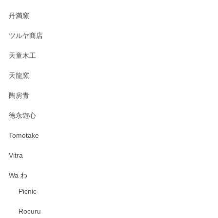
丹満窯
ツルヤ商店
天童木工
天龍窯
陶房青
徳永遊心
Tomotake
Vitra
Wa わ
Picnic
Rocuru