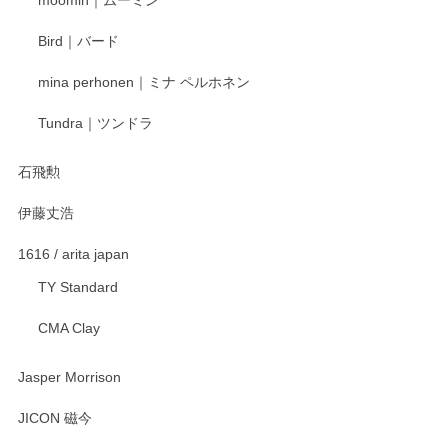
moomin｜ムーミン
らもより良いご対応ができるよう努めてまいり
ます。またのご利用をお待ちしております。
Bird｜バード
mina perhonen｜ミナ ペルホネン
宮島工芸製作所 返しヘラ 小
Tundra｜ツンドラ
2025/12/21
石飛勲
伊藤丈浩
渡邉陽子 マグカップ
2025/11/23
1616 / arita japan
TY Standard
CMA Clay
渡邉陽子 マーメイドタマネギガール 飾蓋付花入
2025/08/20
Jasper Morrison
とても可愛らしい。
JICON 磁今