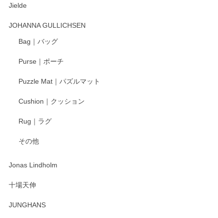
Jielde
この度はペンシルオンラインショップでのご購
入、そしてレビューまで誠にありがとうござい
JOHANNA GULLICHSEN
ます。気に入って頂けたようで嬉しく思いま
す。今後ともどうぞよろしくお願いいたしま
Bag｜バッグ
す。
Purse｜ポーチ
Puzzle Mat｜パズルマット
柴田慶信商店 大館曲げわっぱ 白木小判弁当箱（大）
Cushion｜クッション
2025/04/16
Rug｜ラグ
入金翌日にすぐ届きました！ 梱包も丁寧にして頂きメッセー
その他
ジもありがとうございました。 初めてのわっぱ弁当箱で大切
な物を開けるようにドキドキしながら開封しました。綺麗な
わっぱで感激です！ これから大切に使って風合いが変わるの
Jonas Lindholm
も楽しんで行きたいと思います。
十場天伸
この度はペンシルオンラインショップでのご購
JUNGHANS
入、そしてレビューまで誠にありがとうござい