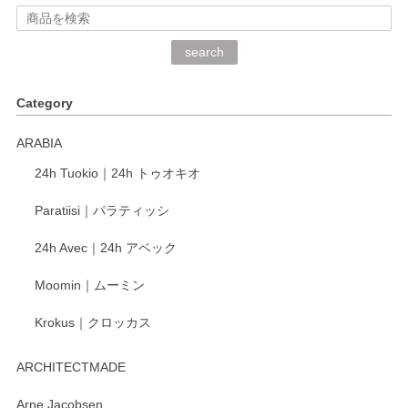
深さや大きさがとてもちょうど良く、手に馴染み、洗いやす
search
く、他の柄も何枚かこちらで買い、毎食時に使用していま
す。ショップの方が大変丁寧で、1枚不良がありましたが快
Category
く交換して下さいました。
ARABIA
この度もレビューをご投稿いただき、誠にあり
24h Tuokio｜24h トゥオキオ
がとうございます。 同じシリーズの器を揃えて
ご愛用いただいているとのこと、大変嬉しく思
Paratiisi｜パラティッシ
います。 温かいお言葉をいただき、ありがとう
ございました。 今後ともどうぞよろしくお願い
24h Avec｜24h アベック
いたします。
Moomin｜ムーミン
Krokus｜クロッカス
kata kata（カタカタ） 印判手小皿 たんぽぽ
2026/06/15
ARCHITECTMADE
深さや大きさがとてもちょうど良く、手に馴染み、洗いやす
Arne Jacobsen