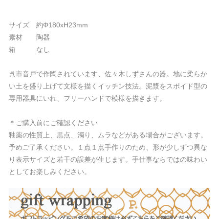
サイズ 約Φ180xH23mm
素材 陶器
箱 なし
呉市音戸で作陶されています、佐々木しずさんの器。地に柔らか
い土を盛り上げて文様を描くイッチン技法。泥漿をスポイド型の
専用器具にいれ、フリーハンドで模様を描きます。
＊ご購入前にご確認ください
釉薬の性質上、黒点、濁り、ムラなどがある場合がございます。
予めご了承ください。１点１点手作りのため、形が少しずつ異な
り表示サイズと若干の誤差が生じます。手仕事ならではの味わい
としてお楽しみください。