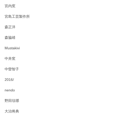
宮内窯
ステキなカレー皿早速使わせていただきました。 色々お手数
宮島工芸製作所
おかけしました。 ありがとうございます。
森正洋
この度はペンシルオンラインショップをご利用
森脇靖
頂き、レビューもありがとうございます。カレ
ー皿を気に入って頂けたようで安心しました。
Mustakivi
気になられるものがありましたら、またお気軽
にお問い合わせください。今後ともよろしくお
中井窯
願いいたします。
中曽智子
2016/
PASS THE BATON（パス ザ バトン） x mina perhonen（ミナ ペルホネン） ディーププレート（咲いている花にただ笑ふ）ミントグリーン
2025/02/12
nendo
野田琺瑯
大治将典
PASS THE BATON（パス ザ バトン） x mina perhonen（ミナ ペルホネン） プレート（咲いている花にただ笑ふ）ミントグリーン