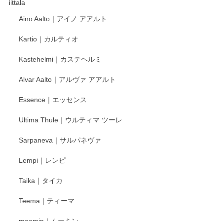
これからも楽しみにしています。
iittala
Aino Aalto｜アイノ アアルト
レビューをありがとうございます。 そしてお喜
Kartio｜カルティオ
び頂き嬉しいです。 徳永遊心窯の器はこれから
もいろいろと入荷の予定です。 ペンシルインス
Kastehelmi｜カステヘルミ
タグラムにて入荷状況のご確認をして頂けます
と幸いです。 今後ともよろしくお願いいたしま
Alvar Aalto｜アルヴァ アアルト
す。
Essence｜エッセンス
Ultima Thule｜ウルティマ ツーレ
徳永遊心 色絵花繋ぎ 飯碗
2025/12/24
Sarpaneva｜サルパネヴァ
Lempi｜レンピ
丁寧に対応していただきました。ありがとうございます◎
Taika｜タイカ
この度はペンシルオンラインショップをご利用
Teema｜ティーマ
頂き誠にありがとうございました。 そしてご丁
寧なレビューをありがとうございます。これか