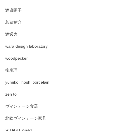
渡邉陽子
若狹祐介
渡辺力
wara design laboratory
woodpecker
柳宗理
yumiko iihoshi porcelain
zen to
ヴィンテージ食器
北欧ヴィンテージ家具
★TABLEWARE