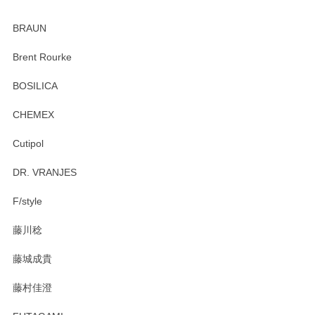
ありがとうございました。 出西窯のカップ&ソーサーを探し
ていたので、購入出来て良かったです♪
BRAUN
この度はペンシルオンラインショップをご利用
Brent Rourke
頂き誠にありがとうございます。 お探しのカッ
プ＆ソーサーをお届けでき嬉しく思います。 今
BOSILICA
後ともどうぞよろしくお願いいたします。
CHEMEX
Cutipol
Brent Rourke（ブレント ルーク） オーバルシェーカーボックス 4
DR. VRANJES
2026/01/15
F/style
注文から手元に届くまでとても早く、梱包もしっかりしてお
藤川稔
りました。お品もとても素敵でした。ありがとうございまし
た。
藤城成貴
この度はペンシルオンラインショップをご利用
藤村佳澄
頂き誠にありがとうございました。 そしてご丁