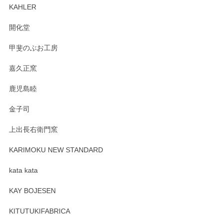
ます。柴田慶信商店さんの曲げわっぱは、日々
KAHLER
の暮らしを豊かにするお品だと私たちも思って
おります。お手入れ方法がいろいろとございま
開化堂
すが、風合いとともにお楽しみ頂けますと幸い
です。今後ともどうぞよろしくお願いいたしま
甲斐のぶお工房
す。
嘉久正窯
鹿児島睦
Sghr（スガハラ） Mini Vase（ミニベース） 一輪挿し 三角錐 クリアー
金子司
2025/04/07
上出長右衛門窯
プレゼント用に購入したので、まだ中は見れていないのです
が、 しっかり梱包されていたので割れてはないと思います。
KARIMOKU NEW STANDARD
kata kata
この度はペンシルオンラインショップをご利用
頂き誠にありがとうございます。 そしてレビュ
KAY BOJESEN
ーも大変嬉しく思います。 今後ともどうぞよろ
しくお願いいたします。
KITUTUKIFABRICA