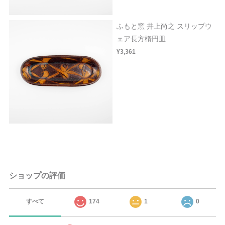
ふもと窯 井上尚之 スリップウ
ェア長方楕円皿
¥3,361
ショップの評価
すべて
174
1
0