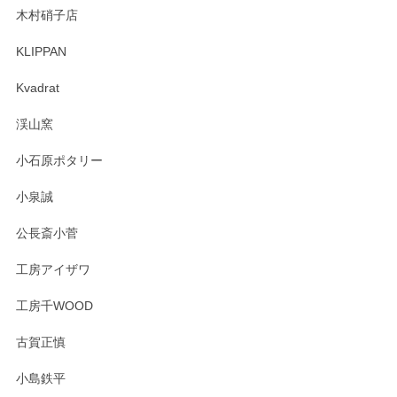
木村硝子店
KLIPPAN
森脇靖 マグカップ 若苗釉
2025/04/07
Kvadrat
淡いグリーンのカラーがとても可愛いです❤️ ありがとうござ
渓山窯
いましたm(_)m
小石原ポタリー
この度はペンシルオンラインショップをご利用
小泉誠
いただき誠にありがとうございました。森脇さ
んの作品はほっこりいたしますね。今後ともど
公長斎小菅
うぞよろしくお願いいたします。
工房アイザワ
工房千WOOD
森脇靖 湯呑 若苗釉
古賀正慎
2025/04/07
小島鉄平
レビューが遅くなり申し訳ありません、 無事届いておりま