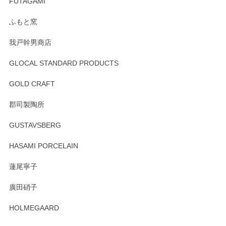
寧なレビューをありがとうございます。これか
FUTAGAMI
らもより良いご対応ができるよう努めてまいり
ます。またのご利用をお待ちしております。
ふもと窯
我戸幹男商店
GLOCAL STANDARD PRODUCTS
徳永遊心 みかんづくし 飯碗
2025/12/31
GOLD CRAFT
郡司製陶所
徳永遊心 みかんづくし マグカップ
GUSTAVSBERG
2025/12/31
HASAMI PORCELAIN
蓮尾寧子
徳永遊心 みかんづくし 口巻皿6寸
廣田硝子
2025/12/31
HOLMEGAARD
徳永遊心さんの作品が好きなので、購入できうれしいです。