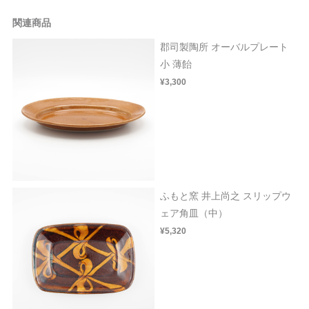
関連商品
郡司製陶所 オーバルプレート
小 薄飴
¥3,300
ふもと窯 井上尚之 スリップウ
ェア角皿（中）
¥5,320