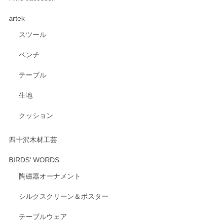
く、他の柄も何枚かこちらで買い、毎食時に使用していま
artek
す。ショップの方が大変親切、丁寧で、また利用させて頂き
たいショップさんです。
スツール
ベンチ
この度はペンシルオンラインショップをご利用
いただき、誠にありがとうございます。 また、
テーブル
レビューをご投稿いただき、重ねてお礼申し上
げます。 深さや大きさ、使い心地を気に入って
生地
いただけたようで大変嬉しく思います。 毎食時
にご愛用いただいているとのこと、とても光栄
クッション
です。 温かいお言葉をいただき、ありがとうご
ざいます。 またのご利用を心よりお待ちしてお
ります。
四十沢木材工芸
BIRDS' WORDS
陶磁器オーナメント
出西窯 カップ＆ソーサー 呉須
2026/04/24
シルクスクリーン＆ポスター
テーブルウェア