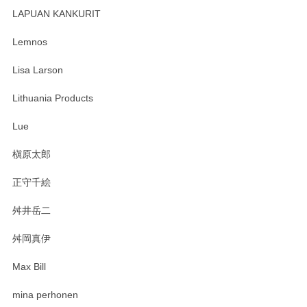
す。 素敵な湯呑みでとても気に入りました。 発送も早く、
LAPUAN KANKURIT
ありがとうございます。 メッセージもありがとうございまし
たm(_)m
Lemnos
Lisa Larson
この度は当店をご利用頂き誠にありがとうござ
います。無事に届いたようで安心いたしまし
Lithuania Products
た。ひとつひとつ個性がある素敵な湯呑ですよ
ね。気に入って頂けてうれしいです。マグカッ
Lue
プと花器のレビューもありがとうございます。
今後ともよろしくお願いいたします。
槇原太郎
正守千絵
舛井岳二
柴田慶信商店 大館曲げわっぱ 白木小判弁当箱（大）
2025/03/30
舛岡真伊
Max Bill
zen to カレー皿 plate245 ホワイト
mina perhonen
2025/03/19