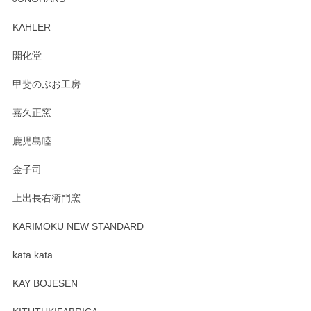
入、そしてレビューまで誠にありがとうござい
ます。柴田慶信商店さんの曲げわっぱは、日々
KAHLER
の暮らしを豊かにするお品だと私たちも思って
おります。お手入れ方法がいろいろとございま
開化堂
すが、風合いとともにお楽しみ頂けますと幸い
です。今後ともどうぞよろしくお願いいたしま
甲斐のぶお工房
す。
嘉久正窯
鹿児島睦
Sghr（スガハラ） Mini Vase（ミニベース） 一輪挿し 三角錐 クリアー
金子司
2025/04/07
上出長右衛門窯
プレゼント用に購入したので、まだ中は見れていないのです
が、 しっかり梱包されていたので割れてはないと思います。
KARIMOKU NEW STANDARD
kata kata
この度はペンシルオンラインショップをご利用
頂き誠にありがとうございます。 そしてレビュ
KAY BOJESEN
ーも大変嬉しく思います。 今後ともどうぞよろ
しくお願いいたします。