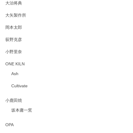
大治将典
PASS THE BATON（パス ザ バトン） x mina perhonen（ミナ ペルホネン） プレート（咲いている花にただ笑ふ）ミントグリーン
2025/02/12
大矢製作所
岡本太郎
荻野克彦
小野里奈
ONE KILN
Ash
Cultivate
小鹿田焼
坂本庸一窯
OPA