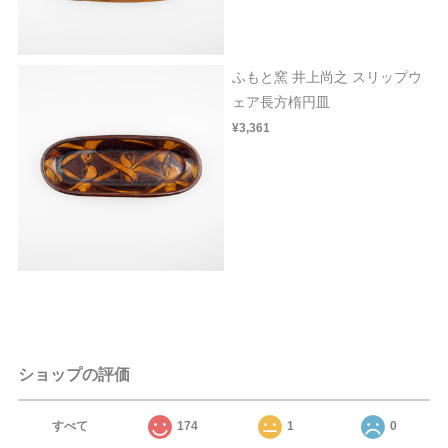
ふもと窯 井上尚之 スリップウ
ェア長方楕円皿
¥3,361
ショップの評価
すべて
174
1
0