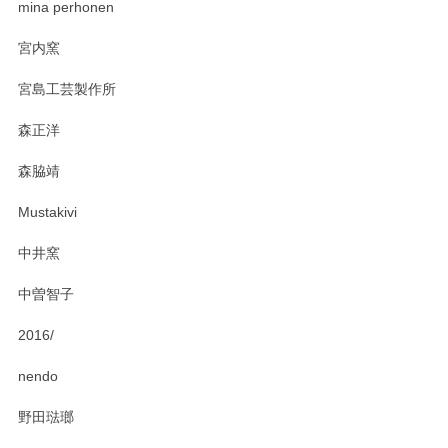
zen to カレー皿 plate245 ホワイト
mina perhonen
2025/03/19
宮内窯
ステキなカレー皿早速使わせていただきました。 色々お手数
宮島工芸製作所
おかけしました。 ありがとうございます。
森正洋
この度はペンシルオンラインショップをご利用
森脇靖
頂き、レビューもありがとうございます。カレ
ー皿を気に入って頂けたようで安心しました。
Mustakivi
気になられるものがありましたら、またお気軽
にお問い合わせください。今後ともよろしくお
中井窯
願いいたします。
中曽智子
2016/
PASS THE BATON（パス ザ バトン） x mina perhonen（ミナ ペルホネン） ディーププレート（咲いている花にただ笑ふ）ミントグリーン
2025/02/12
nendo
野田琺瑯