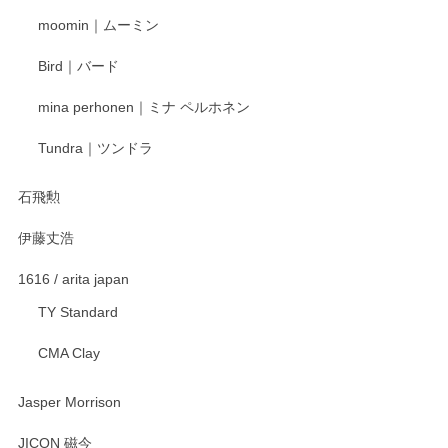
寧なレビューをありがとうございます。これか
moomin｜ムーミン
らもより良いご対応ができるよう努めてまいり
ます。またのご利用をお待ちしております。
Bird｜バード
mina perhonen｜ミナ ペルホネン
宮島工芸製作所 返しヘラ 小
Tundra｜ツンドラ
2025/12/21
石飛勲
伊藤丈浩
渡邉陽子 マグカップ
2025/11/23
1616 / arita japan
TY Standard
CMA Clay
渡邉陽子 マーメイドタマネギガール 飾蓋付花入
2025/08/20
Jasper Morrison
とても可愛らしい。
JICON 磁今