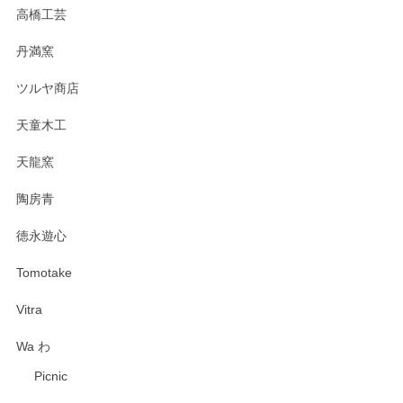
高橋工芸
丹満窯
ツルヤ商店
天童木工
天龍窯
陶房青
徳永遊心
Tomotake
Vitra
Wa わ
Picnic