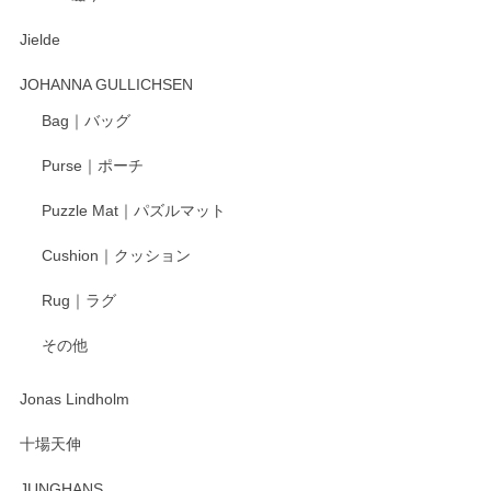
Jielde
この度はペンシルオンラインショップでのご購
入、そしてレビューまで誠にありがとうござい
JOHANNA GULLICHSEN
ます。気に入って頂けたようで嬉しく思いま
す。今後ともどうぞよろしくお願いいたしま
Bag｜バッグ
す。
Purse｜ポーチ
Puzzle Mat｜パズルマット
柴田慶信商店 大館曲げわっぱ 白木小判弁当箱（大）
Cushion｜クッション
2025/04/16
Rug｜ラグ
入金翌日にすぐ届きました！ 梱包も丁寧にして頂きメッセー
その他
ジもありがとうございました。 初めてのわっぱ弁当箱で大切
な物を開けるようにドキドキしながら開封しました。綺麗な
わっぱで感激です！ これから大切に使って風合いが変わるの
Jonas Lindholm
も楽しんで行きたいと思います。
十場天伸
この度はペンシルオンラインショップでのご購
JUNGHANS