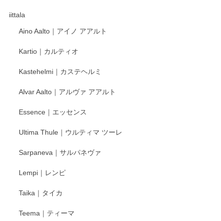
徳永遊心さんの作品が好きなので、購入できうれしいです。
これからも楽しみにしています。
iittala
Aino Aalto｜アイノ アアルト
レビューをありがとうございます。 そしてお喜
Kartio｜カルティオ
び頂き嬉しいです。 徳永遊心窯の器はこれから
もいろいろと入荷の予定です。 ペンシルインス
Kastehelmi｜カステヘルミ
タグラムにて入荷状況のご確認をして頂けます
と幸いです。 今後ともよろしくお願いいたしま
Alvar Aalto｜アルヴァ アアルト
す。
Essence｜エッセンス
Ultima Thule｜ウルティマ ツーレ
徳永遊心 色絵花繋ぎ 飯碗
2025/12/24
Sarpaneva｜サルパネヴァ
Lempi｜レンピ
丁寧に対応していただきました。ありがとうございます◎
Taika｜タイカ
この度はペンシルオンラインショップをご利用
Teema｜ティーマ
頂き誠にありがとうございました。 そしてご丁