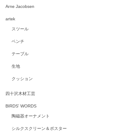
深さや大きさがとてもちょうど良く、手に馴染み、洗いやす
Arne Jacobsen
く、他の柄も何枚かこちらで買い、毎食時に使用していま
artek
す。ショップの方が大変親切、丁寧で、また利用させて頂き
たいショップさんです。
スツール
ベンチ
この度はペンシルオンラインショップをご利用
いただき、誠にありがとうございます。 また、
テーブル
レビューをご投稿いただき、重ねてお礼申し上
げます。 深さや大きさ、使い心地を気に入って
生地
いただけたようで大変嬉しく思います。 毎食時
にご愛用いただいているとのこと、とても光栄
クッション
です。 温かいお言葉をいただき、ありがとうご
ざいます。 またのご利用を心よりお待ちしてお
ります。
四十沢木材工芸
BIRDS' WORDS
陶磁器オーナメント
出西窯 カップ＆ソーサー 呉須
2026/04/24
シルクスクリーン＆ポスター