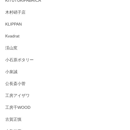
KITUTUKIFABRICA
木村硝子店
KLIPPAN
森脇靖 マグカップ 若苗釉
2025/04/07
Kvadrat
淡いグリーンのカラーがとても可愛いです❤️ ありがとうござ
渓山窯
いましたm(_)m
小石原ポタリー
この度はペンシルオンラインショップをご利用
小泉誠
いただき誠にありがとうございました。森脇さ
んの作品はほっこりいたしますね。今後ともど
公長斎小菅
うぞよろしくお願いいたします。
工房アイザワ
工房千WOOD
森脇靖 湯呑 若苗釉
古賀正慎
2025/04/07