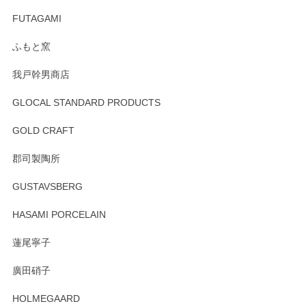
頂き誠にありがとうございました。 そしてご丁
寧なレビューをありがとうございます。これか
FUTAGAMI
らもより良いご対応ができるよう努めてまいり
ます。またのご利用をお待ちしております。
ふもと窯
我戸幹男商店
GLOCAL STANDARD PRODUCTS
徳永遊心 みかんづくし 飯碗
2025/12/31
GOLD CRAFT
郡司製陶所
徳永遊心 みかんづくし マグカップ
GUSTAVSBERG
2025/12/31
HASAMI PORCELAIN
蓮尾寧子
徳永遊心 みかんづくし 口巻皿6寸
廣田硝子
2025/12/31
HOLMEGAARD