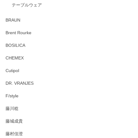
テーブルウェア
ありがとうございました。 出西窯のカップ&ソーサーを探し
ていたので、購入出来て良かったです♪
BRAUN
この度はペンシルオンラインショップをご利用
Brent Rourke
頂き誠にありがとうございます。 お探しのカッ
プ＆ソーサーをお届けでき嬉しく思います。 今
BOSILICA
後ともどうぞよろしくお願いいたします。
CHEMEX
Cutipol
Brent Rourke（ブレント ルーク） オーバルシェーカーボックス 4
DR. VRANJES
2026/01/15
F/style
注文から手元に届くまでとても早く、梱包もしっかりしてお
藤川稔
りました。お品もとても素敵でした。ありがとうございまし
た。
藤城成貴
この度はペンシルオンラインショップをご利用
藤村佳澄