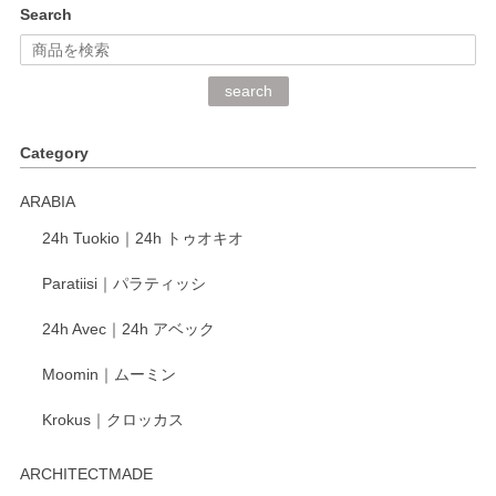
kata kata（カタカタ） 印判手小皿 ぶらさがり
Search
2026/06/15
深さや大きさがとてもちょうど良く、手に馴染み、洗いやす
search
く、他の柄も何枚かこちらで買い、毎食時に使用していま
す。ショップの方が大変丁寧で、1枚不良がありましたが快
Category
く交換して下さいました。
ARABIA
この度もレビューをご投稿いただき、誠にあり
24h Tuokio｜24h トゥオキオ
がとうございます。 同じシリーズの器を揃えて
ご愛用いただいているとのこと、大変嬉しく思
Paratiisi｜パラティッシ
います。 温かいお言葉をいただき、ありがとう
ございました。 今後ともどうぞよろしくお願い
24h Avec｜24h アベック
いたします。
Moomin｜ムーミン
Krokus｜クロッカス
kata kata（カタカタ） 印判手小皿 たんぽぽ
2026/06/15
ARCHITECTMADE