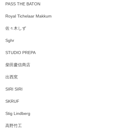
PASS THE BATON
Royal Tichelaar Makkum
佐々木しず
Sghr
STUDIO PREPA
柴田慶信商店
出西窯
SIRI SIRI
SKRUF
Stig Lindberg
高野竹工