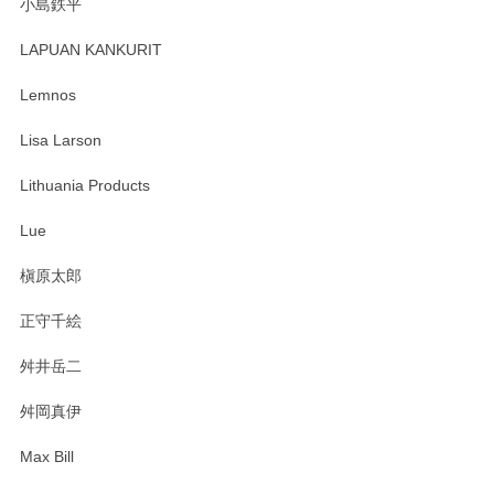
小島鉄平
レビューが遅くなり申し訳ありません、 無事届いておりま
す。 素敵な湯呑みでとても気に入りました。 発送も早く、
LAPUAN KANKURIT
ありがとうございます。 メッセージもありがとうございまし
たm(_)m
Lemnos
Lisa Larson
この度は当店をご利用頂き誠にありがとうござ
います。無事に届いたようで安心いたしまし
Lithuania Products
た。ひとつひとつ個性がある素敵な湯呑ですよ
ね。気に入って頂けてうれしいです。マグカッ
Lue
プと花器のレビューもありがとうございます。
今後ともよろしくお願いいたします。
槇原太郎
正守千絵
舛井岳二
柴田慶信商店 大館曲げわっぱ 白木小判弁当箱（大）
2025/03/30
舛岡真伊
Max Bill