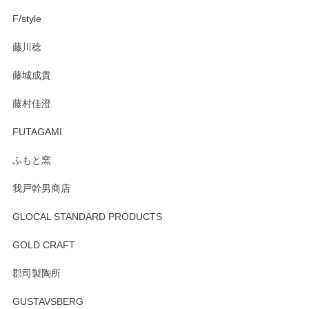
F/style
注文から手元に届くまでとても早く、梱包もしっかりしてお
藤川稔
りました。お品もとても素敵でした。ありがとうございまし
た。
藤城成貴
この度はペンシルオンラインショップをご利用
藤村佳澄
頂き誠にありがとうございました。 そしてご丁
寧なレビューをありがとうございます。これか
FUTAGAMI
らもより良いご対応ができるよう努めてまいり
ます。またのご利用をお待ちしております。
ふもと窯
我戸幹男商店
GLOCAL STANDARD PRODUCTS
徳永遊心 みかんづくし 飯碗
2025/12/31
GOLD CRAFT
郡司製陶所
徳永遊心 みかんづくし マグカップ
GUSTAVSBERG