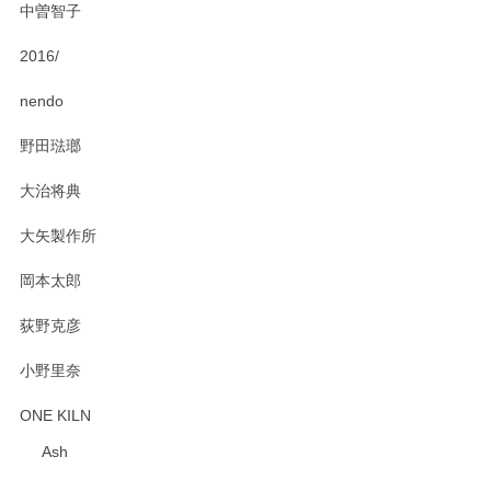
中曽智子
2016/
PASS THE BATON（パス ザ バトン） x mina perhonen（ミナ ペルホネン） ディーププレート（咲いている花にただ笑ふ）ミントグリーン
2025/02/12
nendo
野田琺瑯
大治将典
PASS THE BATON（パス ザ バトン） x mina perhonen（ミナ ペルホネン） プレート（咲いている花にただ笑ふ）ミントグリーン
2025/02/12
大矢製作所
岡本太郎
荻野克彦
小野里奈
ONE KILN
Ash