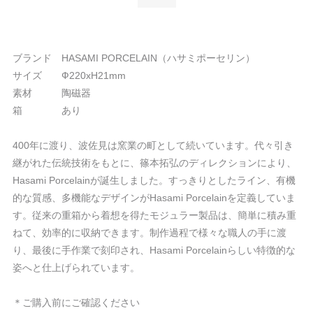
ブランド HASAMI PORCELAIN（ハサミポーセリン）
サイズ Ф220xH21mm
素材 陶磁器
箱 あり
400年に渡り、波佐見は窯業の町として続いています。代々引き
継がれた伝統技術をもとに、篠本拓弘のディレクションにより、
Hasami Porcelainが誕生しました。すっきりとしたライン、有機
的な質感、多機能なデザインがHasami Porcelainを定義していま
す。従来の重箱から着想を得たモジュラー製品は、簡単に積み重
ねて、効率的に収納できます。制作過程で様々な職人の手に渡
り、最後に手作業で刻印され、Hasami Porcelainらしい特徴的な
姿へと仕上げられています。
＊ご購入前にご確認ください