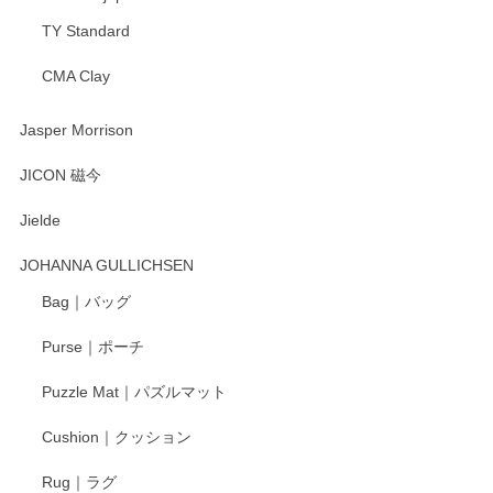
TY Standard
CMA Clay
渡邉陽子 マーメイドタマネギガール 飾蓋付花入
2025/08/20
Jasper Morrison
とても可愛らしい。
JICON 磁今
Jielde
この度はペンシルオンラインショップでのご購
入、そしてレビューまで誠にありがとうござい
JOHANNA GULLICHSEN
ます。気に入って頂けたようで嬉しく思いま
す。今後ともどうぞよろしくお願いいたしま
Bag｜バッグ
す。
Purse｜ポーチ
Puzzle Mat｜パズルマット
柴田慶信商店 大館曲げわっぱ 白木小判弁当箱（大）
Cushion｜クッション
2025/04/16
Rug｜ラグ