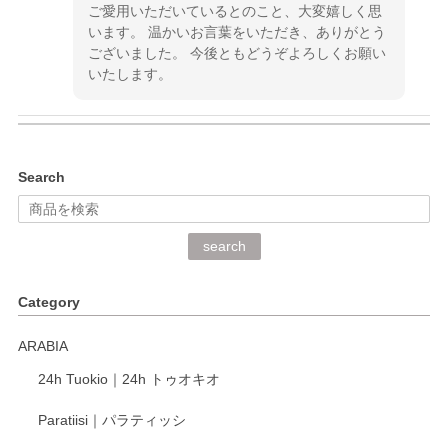
ご愛用いただいているとのこと、大変嬉しく思
います。 温かいお言葉をいただき、ありがとう
ございました。 今後ともどうぞよろしくお願い
いたします。
kata kata（カタカタ） 印判手小皿 ぶらさがり
Search
2026/06/15
深さや大きさがとてもちょうど良く、手に馴染み、洗いやす
search
く、他の柄も何枚かこちらで買い、毎食時に使用していま
す。ショップの方が大変丁寧で、1枚不良がありましたが快
Category
く交換して下さいました。
ARABIA
この度もレビューをご投稿いただき、誠にあり
24h Tuokio｜24h トゥオキオ
がとうございます。 同じシリーズの器を揃えて
ご愛用いただいているとのこと、大変嬉しく思
Paratiisi｜パラティッシ
います。 温かいお言葉をいただき、ありがとう
ございました。 今後ともどうぞよろしくお願い