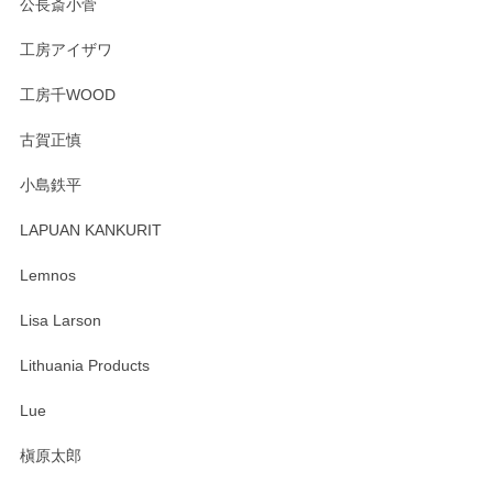
公長斎小菅
うぞよろしくお願いいたします。
工房アイザワ
工房千WOOD
森脇靖 湯呑 若苗釉
古賀正慎
2025/04/07
小島鉄平
レビューが遅くなり申し訳ありません、 無事届いておりま
す。 素敵な湯呑みでとても気に入りました。 発送も早く、
LAPUAN KANKURIT
ありがとうございます。 メッセージもありがとうございまし
たm(_)m
Lemnos
Lisa Larson
この度は当店をご利用頂き誠にありがとうござ
います。無事に届いたようで安心いたしまし
Lithuania Products
た。ひとつひとつ個性がある素敵な湯呑ですよ
ね。気に入って頂けてうれしいです。マグカッ
Lue
プと花器のレビューもありがとうございます。
今後ともよろしくお願いいたします。
槇原太郎