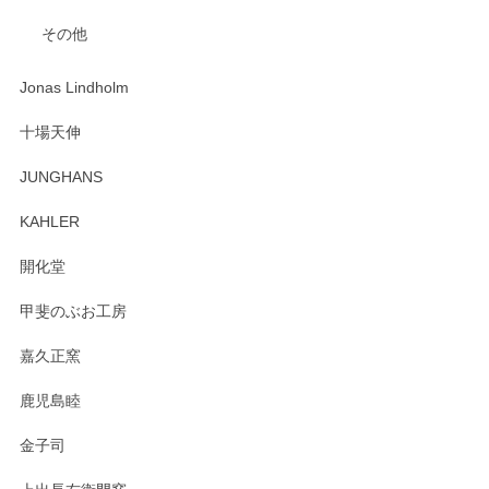
入金翌日にすぐ届きました！ 梱包も丁寧にして頂きメッセー
その他
ジもありがとうございました。 初めてのわっぱ弁当箱で大切
な物を開けるようにドキドキしながら開封しました。綺麗な
わっぱで感激です！ これから大切に使って風合いが変わるの
Jonas Lindholm
も楽しんで行きたいと思います。
十場天伸
この度はペンシルオンラインショップでのご購
JUNGHANS
入、そしてレビューまで誠にありがとうござい
ます。柴田慶信商店さんの曲げわっぱは、日々
KAHLER
の暮らしを豊かにするお品だと私たちも思って
おります。お手入れ方法がいろいろとございま
開化堂
すが、風合いとともにお楽しみ頂けますと幸い
です。今後ともどうぞよろしくお願いいたしま
甲斐のぶお工房
す。
嘉久正窯
鹿児島睦
Sghr（スガハラ） Mini Vase（ミニベース） 一輪挿し 三角錐 クリアー
金子司
2025/04/07