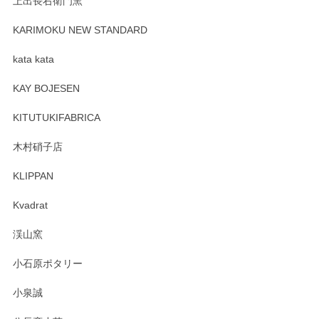
上出長右衛門窯
プレゼント用に購入したので、まだ中は見れていないのです
が、 しっかり梱包されていたので割れてはないと思います。
KARIMOKU NEW STANDARD
kata kata
この度はペンシルオンラインショップをご利用
頂き誠にありがとうございます。 そしてレビュ
KAY BOJESEN
ーも大変嬉しく思います。 今後ともどうぞよろ
しくお願いいたします。
KITUTUKIFABRICA
木村硝子店
KLIPPAN
森脇靖 マグカップ 若苗釉
2025/04/07
Kvadrat
淡いグリーンのカラーがとても可愛いです❤️ ありがとうござ
渓山窯
いましたm(_)m
小石原ポタリー
この度はペンシルオンラインショップをご利用
小泉誠
いただき誠にありがとうございました。森脇さ
んの作品はほっこりいたしますね。今後ともど