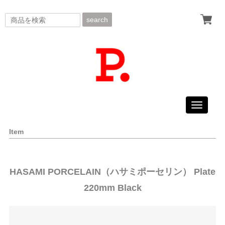
search
Toggle
navigati
Item
HASAMI PORCELAIN（ハサミポーセリン） Plate
220mm Black