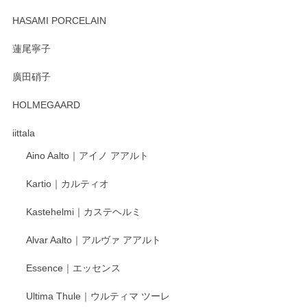
2025/12/31
HASAMI PORCELAIN
蓮尾寧子
徳永遊心 みかんづくし 口巻皿6寸
廣田硝子
2025/12/31
HOLMEGAARD
徳永遊心さんの作品が好きなので、購入できうれしいです。
これからも楽しみにしています。
iittala
Aino Aalto｜アイノ アアルト
レビューをありがとうございます。 そしてお喜
Kartio｜カルティオ
び頂き嬉しいです。 徳永遊心窯の器はこれから
もいろいろと入荷の予定です。 ペンシルインス
Kastehelmi｜カステヘルミ
タグラムにて入荷状況のご確認をして頂けます
と幸いです。 今後ともよろしくお願いいたしま
Alvar Aalto｜アルヴァ アアルト
す。
Essence｜エッセンス
Ultima Thule｜ウルティマ ツーレ
徳永遊心 色絵花繋ぎ 飯碗