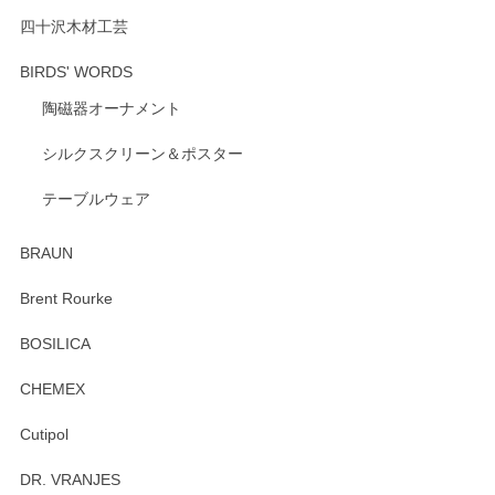
ざいます。 またのご利用を心よりお待ちしてお
ります。
四十沢木材工芸
BIRDS' WORDS
陶磁器オーナメント
出西窯 カップ＆ソーサー 呉須
2026/04/24
シルクスクリーン＆ポスター
テーブルウェア
ありがとうございました。 出西窯のカップ&ソーサーを探し
ていたので、購入出来て良かったです♪
BRAUN
この度はペンシルオンラインショップをご利用
Brent Rourke
頂き誠にありがとうございます。 お探しのカッ
プ＆ソーサーをお届けでき嬉しく思います。 今
BOSILICA
後ともどうぞよろしくお願いいたします。
CHEMEX
Cutipol
Brent Rourke（ブレント ルーク） オーバルシェーカーボックス 4
DR. VRANJES
2026/01/15