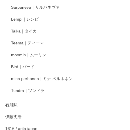
2025/12/24
Sarpaneva｜サルパネヴァ
Lempi｜レンピ
丁寧に対応していただきました。ありがとうございます◎
Taika｜タイカ
この度はペンシルオンラインショップをご利用
Teema｜ティーマ
頂き誠にありがとうございました。 そしてご丁
寧なレビューをありがとうございます。これか
moomin｜ムーミン
らもより良いご対応ができるよう努めてまいり
ます。またのご利用をお待ちしております。
Bird｜バード
mina perhonen｜ミナ ペルホネン
宮島工芸製作所 返しヘラ 小
Tundra｜ツンドラ
2025/12/21
石飛勲
伊藤丈浩
渡邉陽子 マグカップ
2025/11/23
1616 / arita japan