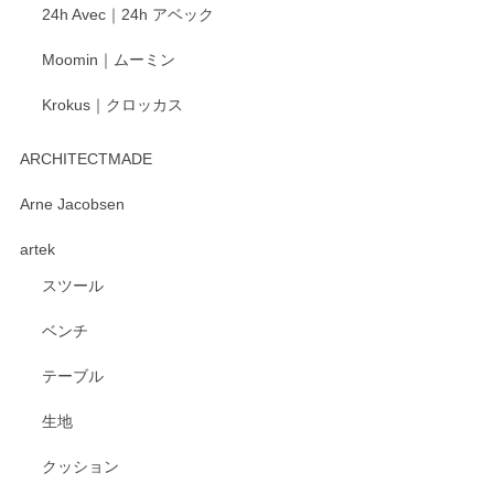
24h Avec｜24h アベック
いたします。
Moomin｜ムーミン
Krokus｜クロッカス
kata kata（カタカタ） 印判手小皿 たんぽぽ
2026/06/15
ARCHITECTMADE
深さや大きさがとてもちょうど良く、手に馴染み、洗いやす
Arne Jacobsen
く、他の柄も何枚かこちらで買い、毎食時に使用していま
artek
す。ショップの方が大変親切、丁寧で、また利用させて頂き
たいショップさんです。
スツール
ベンチ
この度はペンシルオンラインショップをご利用
いただき、誠にありがとうございます。 また、
テーブル
レビューをご投稿いただき、重ねてお礼申し上
げます。 深さや大きさ、使い心地を気に入って
生地
いただけたようで大変嬉しく思います。 毎食時
にご愛用いただいているとのこと、とても光栄
クッション
です。 温かいお言葉をいただき、ありがとうご