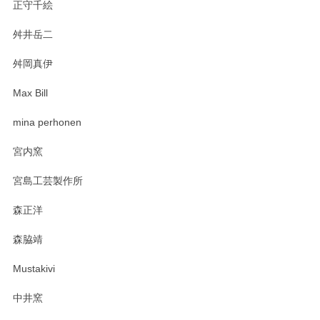
正守千絵
舛井岳二
柴田慶信商店 大館曲げわっぱ 白木小判弁当箱（大）
2025/03/30
舛岡真伊
Max Bill
zen to カレー皿 plate245 ホワイト
mina perhonen
2025/03/19
宮内窯
ステキなカレー皿早速使わせていただきました。 色々お手数
宮島工芸製作所
おかけしました。 ありがとうございます。
森正洋
この度はペンシルオンラインショップをご利用
森脇靖
頂き、レビューもありがとうございます。カレ
ー皿を気に入って頂けたようで安心しました。
Mustakivi
気になられるものがありましたら、またお気軽
にお問い合わせください。今後ともよろしくお
中井窯
願いいたします。