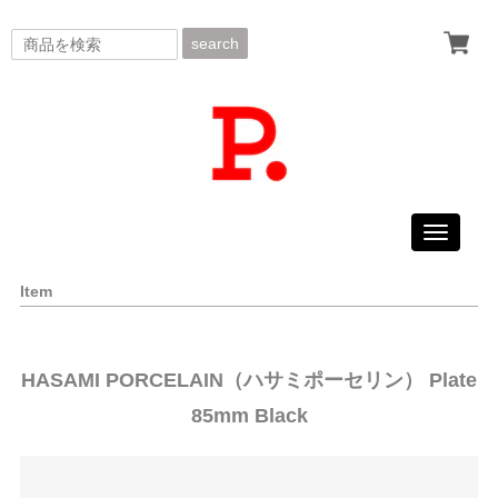
search
Toggle
navigati
Item
HASAMI PORCELAIN（ハサミポーセリン） Plate
85mm Black