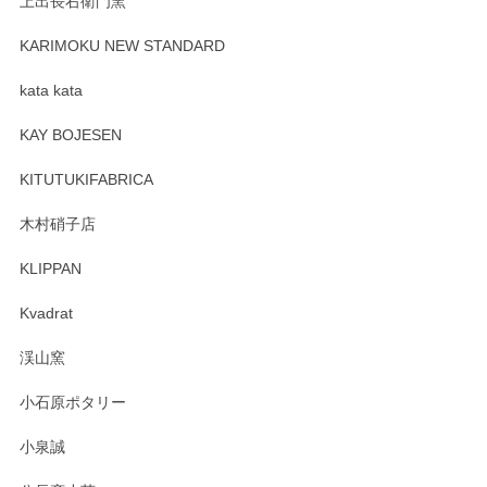
上出長右衛門窯
プレゼント用に購入したので、まだ中は見れていないのです
が、 しっかり梱包されていたので割れてはないと思います。
KARIMOKU NEW STANDARD
kata kata
この度はペンシルオンラインショップをご利用
頂き誠にありがとうございます。 そしてレビュ
KAY BOJESEN
ーも大変嬉しく思います。 今後ともどうぞよろ
しくお願いいたします。
KITUTUKIFABRICA
木村硝子店
KLIPPAN
森脇靖 マグカップ 若苗釉
2025/04/07
Kvadrat
淡いグリーンのカラーがとても可愛いです❤️ ありがとうござ
渓山窯
いましたm(_)m
小石原ポタリー
この度はペンシルオンラインショップをご利用
小泉誠
いただき誠にありがとうございました。森脇さ
んの作品はほっこりいたしますね。今後ともど