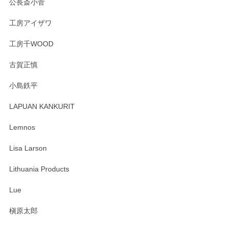
公長斎小菅
うぞよろしくお願いいたします。
工房アイザワ
工房千WOOD
森脇靖 湯呑 若苗釉
古賀正慎
2025/04/07
小島鉄平
レビューが遅くなり申し訳ありません、 無事届いておりま
す。 素敵な湯呑みでとても気に入りました。 発送も早く、
LAPUAN KANKURIT
ありがとうございます。 メッセージもありがとうございまし
たm(_)m
Lemnos
Lisa Larson
この度は当店をご利用頂き誠にありがとうござ
います。無事に届いたようで安心いたしまし
Lithuania Products
た。ひとつひとつ個性がある素敵な湯呑ですよ
ね。気に入って頂けてうれしいです。マグカッ
Lue
プと花器のレビューもありがとうございます。
今後ともよろしくお願いいたします。
槇原太郎