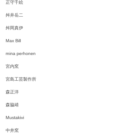
正守千絵
舛井岳二
柴田慶信商店 大館曲げわっぱ 白木小判弁当箱（大）
2025/03/30
舛岡真伊
Max Bill
zen to カレー皿 plate245 ホワイト
mina perhonen
2025/03/19
宮内窯
ステキなカレー皿早速使わせていただきました。 色々お手数
宮島工芸製作所
おかけしました。 ありがとうございます。
森正洋
この度はペンシルオンラインショップをご利用
森脇靖
頂き、レビューもありがとうございます。カレ
ー皿を気に入って頂けたようで安心しました。
Mustakivi
気になられるものがありましたら、またお気軽
にお問い合わせください。今後ともよろしくお
中井窯
願いいたします。