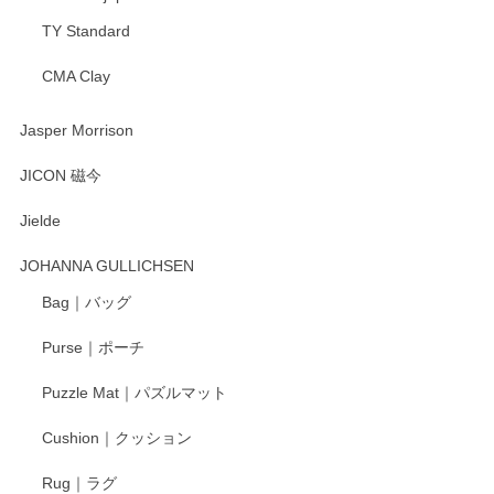
TY Standard
CMA Clay
渡邉陽子 マーメイドタマネギガール 飾蓋付花入
2025/08/20
Jasper Morrison
とても可愛らしい。
JICON 磁今
Jielde
この度はペンシルオンラインショップでのご購
入、そしてレビューまで誠にありがとうござい
JOHANNA GULLICHSEN
ます。気に入って頂けたようで嬉しく思いま
す。今後ともどうぞよろしくお願いいたしま
Bag｜バッグ
す。
Purse｜ポーチ
Puzzle Mat｜パズルマット
柴田慶信商店 大館曲げわっぱ 白木小判弁当箱（大）
Cushion｜クッション
2025/04/16
Rug｜ラグ