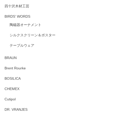
ざいます。 またのご利用を心よりお待ちしてお
ります。
四十沢木材工芸
BIRDS' WORDS
陶磁器オーナメント
出西窯 カップ＆ソーサー 呉須
2026/04/24
シルクスクリーン＆ポスター
テーブルウェア
ありがとうございました。 出西窯のカップ&ソーサーを探し
ていたので、購入出来て良かったです♪
BRAUN
この度はペンシルオンラインショップをご利用
Brent Rourke
頂き誠にありがとうございます。 お探しのカッ
プ＆ソーサーをお届けでき嬉しく思います。 今
BOSILICA
後ともどうぞよろしくお願いいたします。
CHEMEX
Cutipol
Brent Rourke（ブレント ルーク） オーバルシェーカーボックス 4
DR. VRANJES
2026/01/15