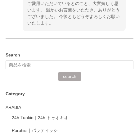
ご愛用いただいているとのこと、大変嬉しく思
います。 温かいお言葉をいただき、ありがとう
ございました。 今後ともどうぞよろしくお願い
いたします。
kata kata（カタカタ） 印判手小皿 ぶらさがり
Search
2026/06/15
深さや大きさがとてもちょうど良く、手に馴染み、洗いやす
search
く、他の柄も何枚かこちらで買い、毎食時に使用していま
す。ショップの方が大変丁寧で、1枚不良がありましたが快
Category
く交換して下さいました。
ARABIA
この度もレビューをご投稿いただき、誠にあり
24h Tuokio｜24h トゥオキオ
がとうございます。 同じシリーズの器を揃えて
ご愛用いただいているとのこと、大変嬉しく思
Paratiisi｜パラティッシ
います。 温かいお言葉をいただき、ありがとう
ございました。 今後ともどうぞよろしくお願い