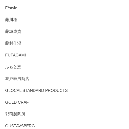
F/style
注文から手元に届くまでとても早く、梱包もしっかりしてお
藤川稔
りました。お品もとても素敵でした。ありがとうございまし
た。
藤城成貴
この度はペンシルオンラインショップをご利用
藤村佳澄
頂き誠にありがとうございました。 そしてご丁
寧なレビューをありがとうございます。これか
FUTAGAMI
らもより良いご対応ができるよう努めてまいり
ます。またのご利用をお待ちしております。
ふもと窯
我戸幹男商店
GLOCAL STANDARD PRODUCTS
徳永遊心 みかんづくし 飯碗
2025/12/31
GOLD CRAFT
郡司製陶所
徳永遊心 みかんづくし マグカップ
GUSTAVSBERG