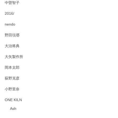
中曽智子
2016/
PASS THE BATON（パス ザ バトン） x mina perhonen（ミナ ペルホネン） ディーププレート（咲いている花にただ笑ふ）ミントグリーン
2025/02/12
nendo
野田琺瑯
大治将典
PASS THE BATON（パス ザ バトン） x mina perhonen（ミナ ペルホネン） プレート（咲いている花にただ笑ふ）ミントグリーン
2025/02/12
大矢製作所
岡本太郎
荻野克彦
小野里奈
ONE KILN
Ash