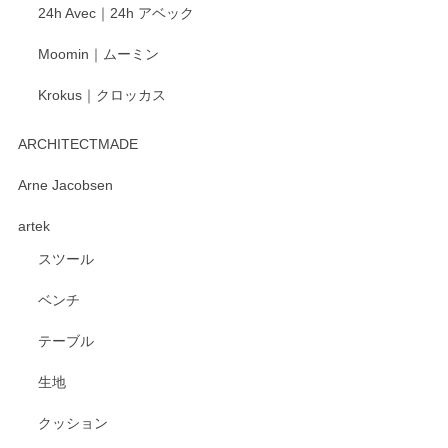
24h Avec｜24h アベック
いたします。
Moomin｜ムーミン
Krokus｜クロッカス
kata kata（カタカタ） 印判手小皿 たんぽぽ
2026/06/15
ARCHITECTMADE
深さや大きさがとてもちょうど良く、手に馴染み、洗いやす
Arne Jacobsen
く、他の柄も何枚かこちらで買い、毎食時に使用していま
artek
す。ショップの方が大変親切、丁寧で、また利用させて頂き
たいショップさんです。
スツール
ベンチ
この度はペンシルオンラインショップをご利用
いただき、誠にありがとうございます。 また、
テーブル
レビューをご投稿いただき、重ねてお礼申し上
げます。 深さや大きさ、使い心地を気に入って
生地
いただけたようで大変嬉しく思います。 毎食時
にご愛用いただいているとのこと、とても光栄
クッション
です。 温かいお言葉をいただき、ありがとうご