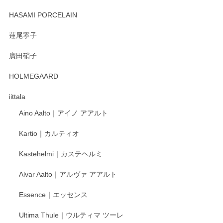
2025/12/31
HASAMI PORCELAIN
蓮尾寧子
徳永遊心 みかんづくし 口巻皿6寸
廣田硝子
2025/12/31
HOLMEGAARD
徳永遊心さんの作品が好きなので、購入できうれしいです。
これからも楽しみにしています。
iittala
Aino Aalto｜アイノ アアルト
レビューをありがとうございます。 そしてお喜
Kartio｜カルティオ
び頂き嬉しいです。 徳永遊心窯の器はこれから
もいろいろと入荷の予定です。 ペンシルインス
Kastehelmi｜カステヘルミ
タグラムにて入荷状況のご確認をして頂けます
と幸いです。 今後ともよろしくお願いいたしま
Alvar Aalto｜アルヴァ アアルト
す。
Essence｜エッセンス
Ultima Thule｜ウルティマ ツーレ
徳永遊心 色絵花繋ぎ 飯碗