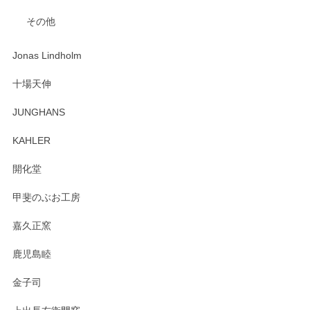
入金翌日にすぐ届きました！ 梱包も丁寧にして頂きメッセー
その他
ジもありがとうございました。 初めてのわっぱ弁当箱で大切
な物を開けるようにドキドキしながら開封しました。綺麗な
わっぱで感激です！ これから大切に使って風合いが変わるの
Jonas Lindholm
も楽しんで行きたいと思います。
十場天伸
この度はペンシルオンラインショップでのご購
JUNGHANS
入、そしてレビューまで誠にありがとうござい
ます。柴田慶信商店さんの曲げわっぱは、日々
KAHLER
の暮らしを豊かにするお品だと私たちも思って
おります。お手入れ方法がいろいろとございま
開化堂
すが、風合いとともにお楽しみ頂けますと幸い
です。今後ともどうぞよろしくお願いいたしま
甲斐のぶお工房
す。
嘉久正窯
鹿児島睦
Sghr（スガハラ） Mini Vase（ミニベース） 一輪挿し 三角錐 クリアー
金子司
2025/04/07