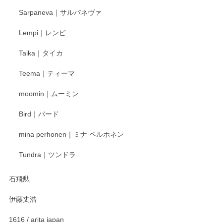
2025/12/24
Sarpaneva｜サルパネヴァ
Lempi｜レンピ
丁寧に対応していただきました。ありがとうございます◎
Taika｜タイカ
この度はペンシルオンラインショップをご利用
Teema｜ティーマ
頂き誠にありがとうございました。 そしてご丁
寧なレビューをありがとうございます。これか
moomin｜ムーミン
らもより良いご対応ができるよう努めてまいり
ます。またのご利用をお待ちしております。
Bird｜バード
mina perhonen｜ミナ ペルホネン
宮島工芸製作所 返しヘラ 小
Tundra｜ツンドラ
2025/12/21
石飛勲
伊藤丈浩
渡邉陽子 マグカップ
2025/11/23
1616 / arita japan