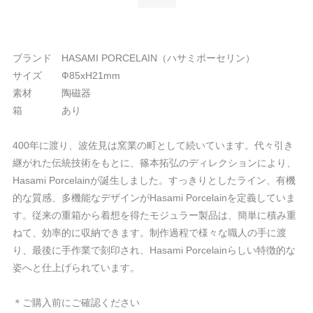
ブランド HASAMI PORCELAIN（ハサミポーセリン）
サイズ Ф85xH21mm
素材 陶磁器
箱 あり
400年に渡り、波佐見は窯業の町として続いています。代々引き
継がれた伝統技術をもとに、篠本拓弘のディレクションにより、
Hasami Porcelainが誕生しました。すっきりとしたライン、有機
的な質感、多機能なデザインがHasami Porcelainを定義していま
す。従来の重箱から着想を得たモジュラー製品は、簡単に積み重
ねて、効率的に収納できます。制作過程で様々な職人の手に渡
り、最後に手作業で刻印され、Hasami Porcelainらしい特徴的な
姿へと仕上げられています。
＊ご購入前にご確認ください