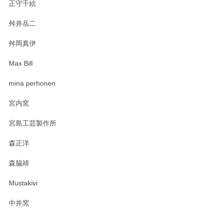
正守千絵
舛井岳二
柴田慶信商店 大館曲げわっぱ 白木小判弁当箱（大）
2025/03/30
舛岡真伊
Max Bill
zen to カレー皿 plate245 ホワイト
mina perhonen
2025/03/19
宮内窯
ステキなカレー皿早速使わせていただきました。 色々お手数
宮島工芸製作所
おかけしました。 ありがとうございます。
森正洋
この度はペンシルオンラインショップをご利用
森脇靖
頂き、レビューもありがとうございます。カレ
ー皿を気に入って頂けたようで安心しました。
Mustakivi
気になられるものがありましたら、またお気軽
にお問い合わせください。今後ともよろしくお
中井窯
願いいたします。