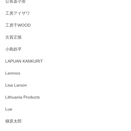
公長斎小菅
うぞよろしくお願いいたします。
工房アイザワ
工房千WOOD
森脇靖 湯呑 若苗釉
古賀正慎
2025/04/07
小島鉄平
レビューが遅くなり申し訳ありません、 無事届いておりま
す。 素敵な湯呑みでとても気に入りました。 発送も早く、
LAPUAN KANKURIT
ありがとうございます。 メッセージもありがとうございまし
たm(_)m
Lemnos
Lisa Larson
この度は当店をご利用頂き誠にありがとうござ
います。無事に届いたようで安心いたしまし
Lithuania Products
た。ひとつひとつ個性がある素敵な湯呑ですよ
ね。気に入って頂けてうれしいです。マグカッ
Lue
プと花器のレビューもありがとうございます。
今後ともよろしくお願いいたします。
槇原太郎