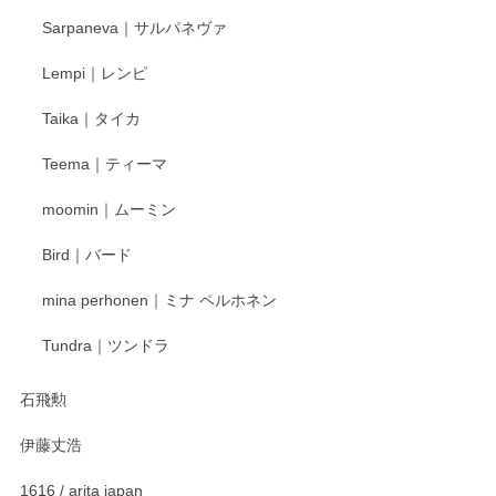
2025/12/24
Sarpaneva｜サルパネヴァ
Lempi｜レンピ
丁寧に対応していただきました。ありがとうございます◎
Taika｜タイカ
この度はペンシルオンラインショップをご利用
Teema｜ティーマ
頂き誠にありがとうございました。 そしてご丁
寧なレビューをありがとうございます。これか
moomin｜ムーミン
らもより良いご対応ができるよう努めてまいり
ます。またのご利用をお待ちしております。
Bird｜バード
mina perhonen｜ミナ ペルホネン
宮島工芸製作所 返しヘラ 小
Tundra｜ツンドラ
2025/12/21
石飛勲
伊藤丈浩
渡邉陽子 マグカップ
2025/11/23
1616 / arita japan