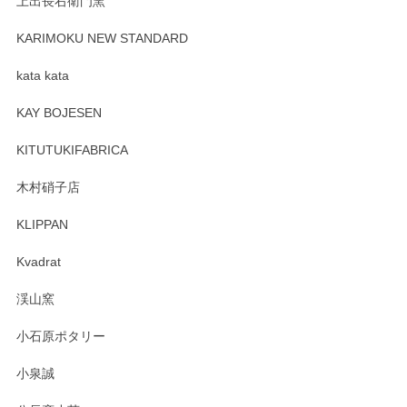
上出長右衛門窯
プレゼント用に購入したので、まだ中は見れていないのです
が、 しっかり梱包されていたので割れてはないと思います。
KARIMOKU NEW STANDARD
kata kata
この度はペンシルオンラインショップをご利用
頂き誠にありがとうございます。 そしてレビュ
KAY BOJESEN
ーも大変嬉しく思います。 今後ともどうぞよろ
しくお願いいたします。
KITUTUKIFABRICA
木村硝子店
KLIPPAN
森脇靖 マグカップ 若苗釉
2025/04/07
Kvadrat
淡いグリーンのカラーがとても可愛いです❤️ ありがとうござ
渓山窯
いましたm(_)m
小石原ポタリー
この度はペンシルオンラインショップをご利用
小泉誠
いただき誠にありがとうございました。森脇さ
んの作品はほっこりいたしますね。今後ともど