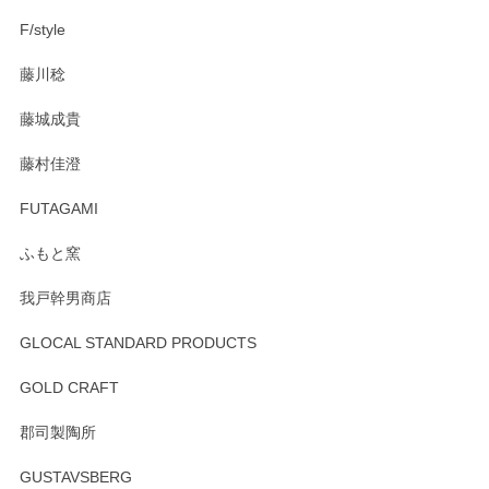
F/style
注文から手元に届くまでとても早く、梱包もしっかりしてお
藤川稔
りました。お品もとても素敵でした。ありがとうございまし
た。
藤城成貴
この度はペンシルオンラインショップをご利用
藤村佳澄
頂き誠にありがとうございました。 そしてご丁
寧なレビューをありがとうございます。これか
FUTAGAMI
らもより良いご対応ができるよう努めてまいり
ます。またのご利用をお待ちしております。
ふもと窯
我戸幹男商店
GLOCAL STANDARD PRODUCTS
徳永遊心 みかんづくし 飯碗
2025/12/31
GOLD CRAFT
郡司製陶所
徳永遊心 みかんづくし マグカップ
GUSTAVSBERG