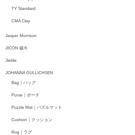
TY Standard
CMA Clay
渡邉陽子 マーメイドタマネギガール 飾蓋付花入
2025/08/20
Jasper Morrison
とても可愛らしい。
JICON 磁今
Jielde
この度はペンシルオンラインショップでのご購
入、そしてレビューまで誠にありがとうござい
JOHANNA GULLICHSEN
ます。気に入って頂けたようで嬉しく思いま
す。今後ともどうぞよろしくお願いいたしま
Bag｜バッグ
す。
Purse｜ポーチ
Puzzle Mat｜パズルマット
柴田慶信商店 大館曲げわっぱ 白木小判弁当箱（大）
Cushion｜クッション
2025/04/16
Rug｜ラグ