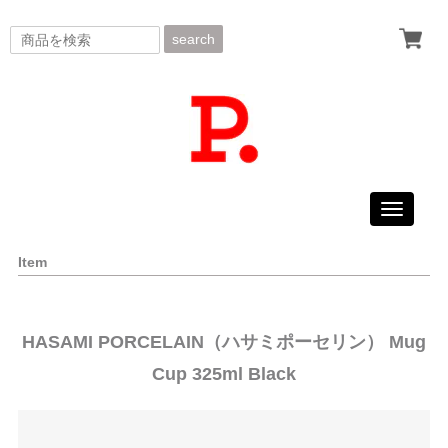
search
Toggle
navigati
Item
HASAMI PORCELAIN（ハサミポーセリン） Mug
Cup 325ml Black