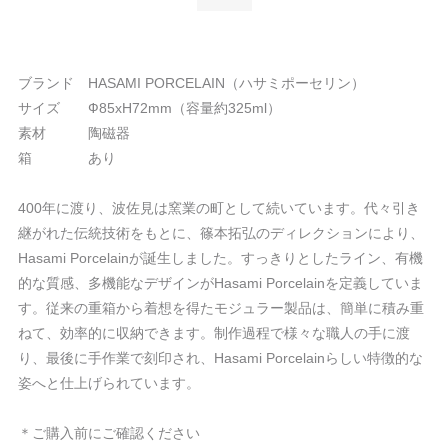
ブランド HASAMI PORCELAIN（ハサミポーセリン）
サイズ Ф85xH72mm（容量約325ml）
素材 陶磁器
箱 あり
400年に渡り、波佐見は窯業の町として続いています。代々引き
継がれた伝統技術をもとに、篠本拓弘のディレクションにより、
Hasami Porcelainが誕生しました。すっきりとしたライン、有機
的な質感、多機能なデザインがHasami Porcelainを定義していま
す。従来の重箱から着想を得たモジュラー製品は、簡単に積み重
ねて、効率的に収納できます。制作過程で様々な職人の手に渡
り、最後に手作業で刻印され、Hasami Porcelainらしい特徴的な
姿へと仕上げられています。
＊ご購入前にご確認ください