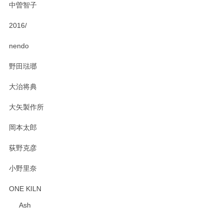
中曽智子
2016/
PASS THE BATON（パス ザ バトン） x mina perhonen（ミナ ペルホネン） ディーププレート（咲いている花にただ笑ふ）ミントグリーン
2025/02/12
nendo
野田琺瑯
大治将典
PASS THE BATON（パス ザ バトン） x mina perhonen（ミナ ペルホネン） プレート（咲いている花にただ笑ふ）ミントグリーン
2025/02/12
大矢製作所
岡本太郎
荻野克彦
小野里奈
ONE KILN
Ash