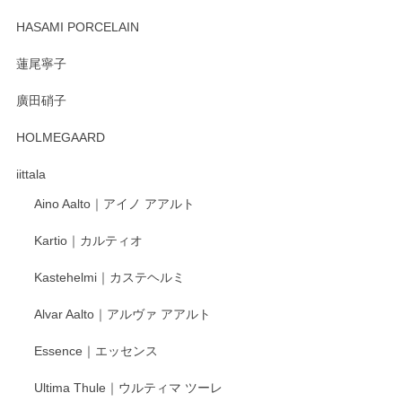
2025/12/31
HASAMI PORCELAIN
蓮尾寧子
徳永遊心 みかんづくし 口巻皿6寸
廣田硝子
2025/12/31
HOLMEGAARD
徳永遊心さんの作品が好きなので、購入できうれしいです。
これからも楽しみにしています。
iittala
Aino Aalto｜アイノ アアルト
レビューをありがとうございます。 そしてお喜
Kartio｜カルティオ
び頂き嬉しいです。 徳永遊心窯の器はこれから
もいろいろと入荷の予定です。 ペンシルインス
Kastehelmi｜カステヘルミ
タグラムにて入荷状況のご確認をして頂けます
と幸いです。 今後ともよろしくお願いいたしま
Alvar Aalto｜アルヴァ アアルト
す。
Essence｜エッセンス
Ultima Thule｜ウルティマ ツーレ
徳永遊心 色絵花繋ぎ 飯碗