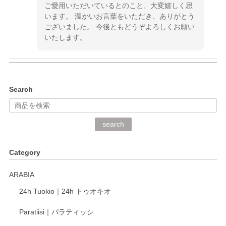
ご愛用いただいているとのこと、大変嬉しく思
います。 温かいお言葉をいただき、ありがとう
ございました。 今後ともどうぞよろしくお願い
いたします。
kata kata（カタカタ） 印判手小皿 ぶらさがり
Search
2026/06/15
深さや大きさがとてもちょうど良く、手に馴染み、洗いやす
search
く、他の柄も何枚かこちらで買い、毎食時に使用していま
す。ショップの方が大変丁寧で、1枚不良がありましたが快
Category
く交換して下さいました。
ARABIA
この度もレビューをご投稿いただき、誠にあり
24h Tuokio｜24h トゥオキオ
がとうございます。 同じシリーズの器を揃えて
ご愛用いただいているとのこと、大変嬉しく思
Paratiisi｜パラティッシ
います。 温かいお言葉をいただき、ありがとう
ございました。 今後ともどうぞよろしくお願い