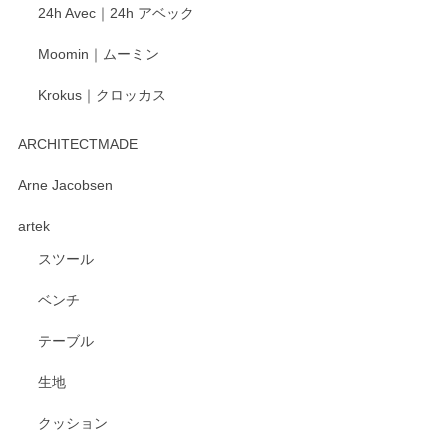
24h Avec｜24h アベック
いたします。
Moomin｜ムーミン
Krokus｜クロッカス
kata kata（カタカタ） 印判手小皿 たんぽぽ
2026/06/15
ARCHITECTMADE
深さや大きさがとてもちょうど良く、手に馴染み、洗いやす
Arne Jacobsen
く、他の柄も何枚かこちらで買い、毎食時に使用していま
artek
す。ショップの方が大変親切、丁寧で、また利用させて頂き
たいショップさんです。
スツール
ベンチ
この度はペンシルオンラインショップをご利用
いただき、誠にありがとうございます。 また、
テーブル
レビューをご投稿いただき、重ねてお礼申し上
げます。 深さや大きさ、使い心地を気に入って
生地
いただけたようで大変嬉しく思います。 毎食時
にご愛用いただいているとのこと、とても光栄
クッション
です。 温かいお言葉をいただき、ありがとうご