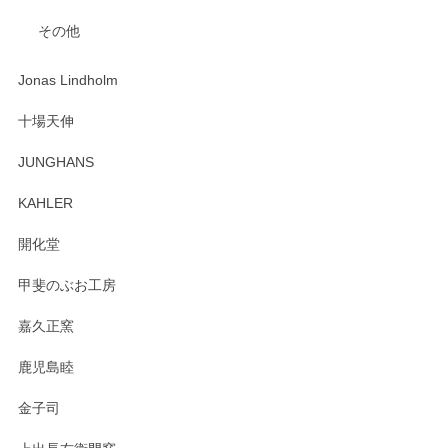
入金翌日にすぐ届きました！ 梱包も丁寧にして頂きメッセー
その他
ジもありがとうございました。 初めてのわっぱ弁当箱で大切
な物を開けるようにドキドキしながら開封しました。綺麗な
わっぱで感激です！ これから大切に使って風合いが変わるの
Jonas Lindholm
も楽しんで行きたいと思います。
十場天伸
この度はペンシルオンラインショップでのご購
JUNGHANS
入、そしてレビューまで誠にありがとうござい
ます。柴田慶信商店さんの曲げわっぱは、日々
KAHLER
の暮らしを豊かにするお品だと私たちも思って
おります。お手入れ方法がいろいろとございま
開化堂
すが、風合いとともにお楽しみ頂けますと幸い
です。今後ともどうぞよろしくお願いいたしま
甲斐のぶお工房
す。
嘉久正窯
鹿児島睦
Sghr（スガハラ） Mini Vase（ミニベース） 一輪挿し 三角錐 クリアー
金子司
2025/04/07