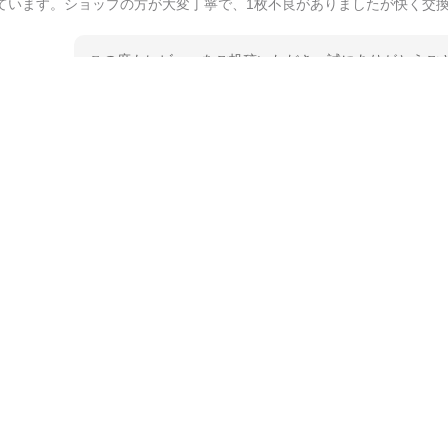
ています。ショップの方が大変丁寧で、1枚不良がありましたが快く交
この度もレビューをご投稿いただき、誠にありがとうござ
てご愛用いただいているとのこと、大変嬉しく思います。
とうございました。 今後ともどうぞよろしくお願いいた
kata kata（カタカタ） 印判手小皿 たんぽぽ
2026/06/15
深さや大きさがとてもちょうど良く、手に馴染み、洗いやすく、他の柄
ています。ショップの方が大変親切、丁寧で、また利用させて頂きたい
この度はペンシルオンラインショップをご利用いただき、
た、レビューをご投稿いただき、重ねてお礼申し上げます
入っていただけたようで大変嬉しく思います。 毎食時に
ても光栄です。 温かいお言葉をいただき、ありがとうご
待ちしております。