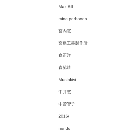
Max Bill
mina perhonen
宮内窯
宮島工芸製作所
森正洋
森脇靖
Mustakivi
中井窯
中曽智子
2016/
nendo