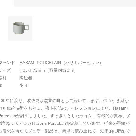
ブランド HASAMI PORCELAIN（ハサミポーセリン）
サイズ Ф85xH72mm（容量約325ml）
素材 陶磁器
箱 あり
400年に渡り、波佐見は窯業の町として続いています。代々引き継が
れた伝統技術をもとに、篠本拓弘のディレクションにより、Hasami
Porcelainが誕生しました。すっきりとしたライン、有機的な質感、多
機能なデザインがHasami Porcelainを定義しています。従来の重箱か
ら着想を得たモジュラー製品は、簡単に積み重ねて、効率的に収納で