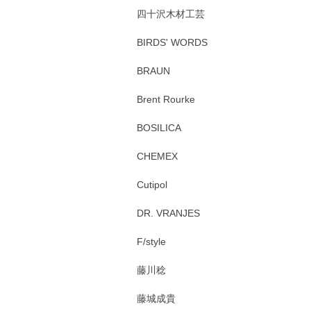
四十沢木材工芸
BIRDS' WORDS
BRAUN
Brent Rourke
BOSILICA
CHEMEX
Cutipol
DR. VRANJES
F/style
藤川稔
藤城成貴