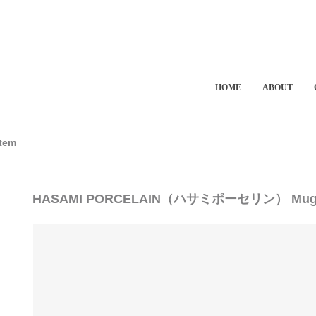
HOME
ABOUT
Item
HASAMI PORCELAIN（ハサミポーセリン） Mug Cup