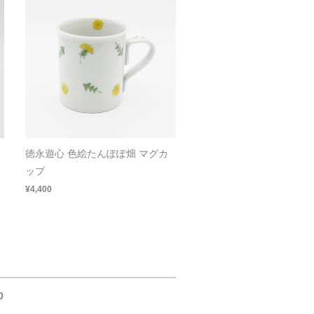
徳永遊心 色絵たんぽぽ畑 マグカ
ップ
¥4,400
0