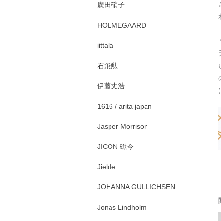
廣田硝子
HOLMEGAARD
iittala
石飛勲
伊藤丈浩
1616 / arita japan
Jasper Morrison
JICON 磁今
Jielde
JOHANNA GULLICHSEN
Jonas Lindholm