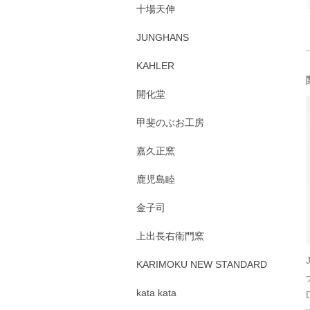
十場天伸
JUNGHANS
KAHLER
開化堂
甲斐のぶお工房
嘉久正窯
鹿児島睦
金子司
上出長右衛門窯
KARIMOKU NEW STANDARD
kata kata