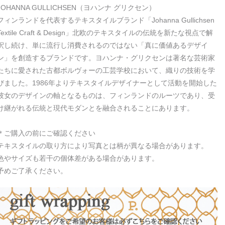
JOHANNA GULLICHSEN（ヨハンナ グリクセン）
フィンランドを代表するテキスタイルブランド「Johanna Gullichsen
Textile Craft & Design」北欧のテキスタイルの伝統を新たな視点で解
釈し続け、単に流行し消費されるのではない「真に価値あるデザイ
ン」を創造するブランドです。ヨハンナ・グリクセンは著名な芸術家
たちに愛された古都ボルヴォーの工芸学校において、織りの技術を学
びました。1986年よりテキスタイルデザイナーとして活動を開始した
彼女のデザインの軸となるものは、フィンランドのルーツであり、受
け継がれる伝統と現代モダンとを融合されることにあります。
＊ご購入の前にご確認ください
テキスタイルの取り方により写真とは柄が異なる場合があります。
色やサイズも若干の個体差がある場合があります。
予めご了承ください。