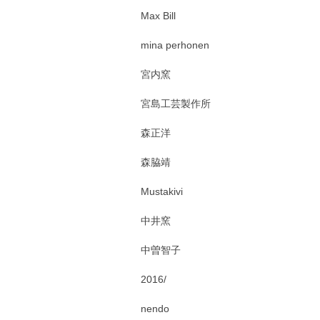
Max Bill
mina perhonen
宮内窯
宮島工芸製作所
森正洋
森脇靖
Mustakivi
中井窯
中曽智子
2016/
nendo