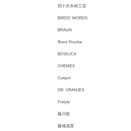
四十沢木材工芸
BIRDS' WORDS
BRAUN
Brent Rourke
BOSILICA
CHEMEX
Cutipol
DR. VRANJES
F/style
藤川稔
藤城成貴