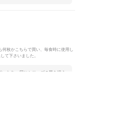
も何枚かこちらで買い、毎食時に使用し
換して下さいました。
います。 同じシリーズの器を揃え
 温かいお言葉をいただき、ありが
します。