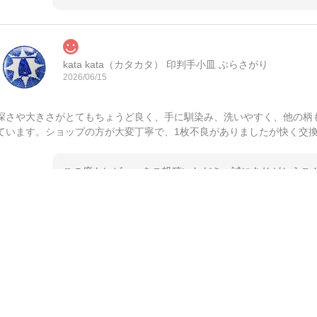
kata kata（カタカタ） 印判手小皿 ぶらさがり
2026/06/15
深さや大きさがとてもちょうど良く、手に馴染み、洗いやすく、他の柄
ています。ショップの方が大変丁寧で、1枚不良がありましたが快く交
この度もレビューをご投稿いただき、誠にありがとうござ
てご愛用いただいているとのこと、大変嬉しく思います。
とうございました。 今後ともどうぞよろしくお願いいた
kata kata（カタカタ） 印判手小皿 たんぽぽ
2026/06/15