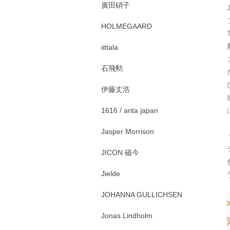
廣田硝子
HOLMEGAARD
iittala
石飛勲
伊藤丈浩
1616 / arita japan
Jasper Morrison
JICON 磁今
Jielde
JOHANNA GULLICHSEN
Jonas Lindholm