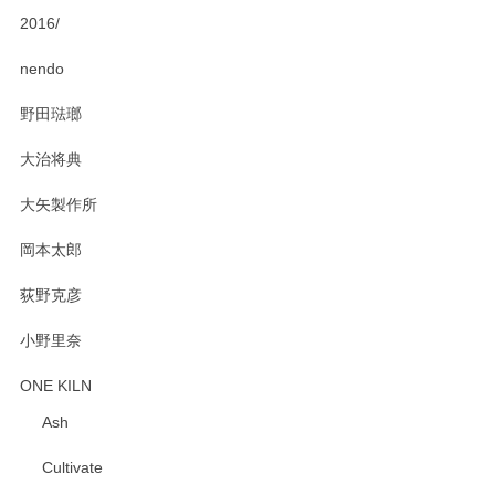
2016/
PASS THE BATON（パス ザ バトン） x mina perhonen（ミナ ペルホネン） ディーププレート（咲いている花にただ笑ふ）ミントグリーン
2025/02/12
nendo
野田琺瑯
大治将典
PASS THE BATON（パス ザ バトン） x mina perhonen（ミナ ペルホネン） プレート（咲いている花にただ笑ふ）ミントグリーン
2025/02/12
大矢製作所
岡本太郎
荻野克彦
小野里奈
ONE KILN
Ash
Cultivate