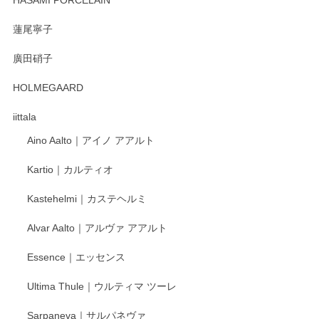
蓮尾寧子
徳永遊心 みかんづくし 口巻皿6寸
廣田硝子
2025/12/31
HOLMEGAARD
徳永遊心さんの作品が好きなので、購入できうれしいです。
これからも楽しみにしています。
iittala
Aino Aalto｜アイノ アアルト
レビューをありがとうございます。 そしてお喜
Kartio｜カルティオ
び頂き嬉しいです。 徳永遊心窯の器はこれから
もいろいろと入荷の予定です。 ペンシルインス
Kastehelmi｜カステヘルミ
タグラムにて入荷状況のご確認をして頂けます
と幸いです。 今後ともよろしくお願いいたしま
Alvar Aalto｜アルヴァ アアルト
す。
Essence｜エッセンス
Ultima Thule｜ウルティマ ツーレ
徳永遊心 色絵花繋ぎ 飯碗
2025/12/24
Sarpaneva｜サルパネヴァ