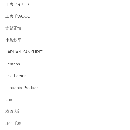
工房アイザワ
工房千WOOD
森脇靖 湯呑 若苗釉
古賀正慎
2025/04/07
小島鉄平
レビューが遅くなり申し訳ありません、 無事届いておりま
す。 素敵な湯呑みでとても気に入りました。 発送も早く、
LAPUAN KANKURIT
ありがとうございます。 メッセージもありがとうございまし
たm(_)m
Lemnos
Lisa Larson
この度は当店をご利用頂き誠にありがとうござ
います。無事に届いたようで安心いたしまし
Lithuania Products
た。ひとつひとつ個性がある素敵な湯呑ですよ
ね。気に入って頂けてうれしいです。マグカッ
Lue
プと花器のレビューもありがとうございます。
今後ともよろしくお願いいたします。
槇原太郎
正守千絵