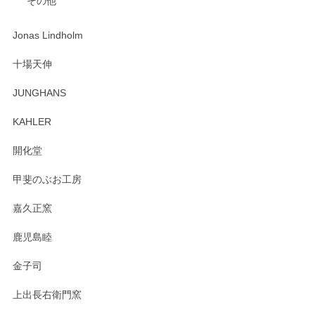
その他
ジもありがとうございました。 初めてのわっぱ弁当箱で大切
な物を開けるようにドキドキしながら開封しました。綺麗な
わっぱで感激です！ これから大切に使って風合いが変わるの
Jonas Lindholm
も楽しんで行きたいと思います。
十場天伸
この度はペンシルオンラインショップでのご購
JUNGHANS
入、そしてレビューまで誠にありがとうござい
ます。柴田慶信商店さんの曲げわっぱは、日々
KAHLER
の暮らしを豊かにするお品だと私たちも思って
おります。お手入れ方法がいろいろとございま
開化堂
すが、風合いとともにお楽しみ頂けますと幸い
です。今後ともどうぞよろしくお願いいたしま
甲斐のぶお工房
す。
嘉久正窯
鹿児島睦
Sghr（スガハラ） Mini Vase（ミニベース） 一輪挿し 三角錐 クリアー
金子司
2025/04/07
上出長右衛門窯
プレゼント用に購入したので、まだ中は見れていないのです