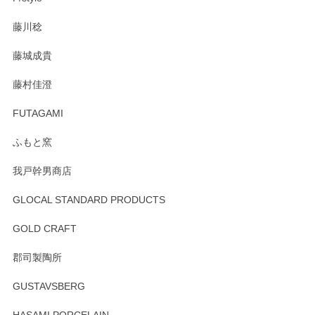
注文から手元に届くまでとても早く、梱包もしっかりしてお
藤川稔
りました。お品もとても素敵でした。ありがとうございまし
た。
藤城成貴
この度はペンシルオンラインショップをご利用
藤村佳澄
頂き誠にありがとうございました。 そしてご丁
寧なレビューをありがとうございます。これか
FUTAGAMI
らもより良いご対応ができるよう努めてまいり
ます。またのご利用をお待ちしております。
ふもと窯
我戸幹男商店
GLOCAL STANDARD PRODUCTS
徳永遊心 みかんづくし 飯碗
2025/12/31
GOLD CRAFT
郡司製陶所
徳永遊心 みかんづくし マグカップ
GUSTAVSBERG
2025/12/31
HASAMI PORCELAIN