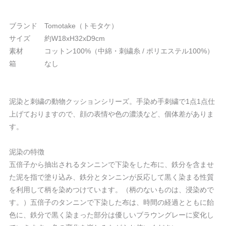
ブランド Tomotake（トモタケ）
サイズ 約W18xH32xD9cm
素材 コットン100%（中綿・刺繍糸 / ポリエステル100%）
箱 なし
泥染と刺繍の動物クッションシリーズ。手染め手刺繍で1点1点仕
上げておりますので、顔の表情や色の濃淡など、個体差がありま
す。
泥染の特徴
五倍子から抽出されるタンニンで下染をした布に、鉄分を含ませ
た泥を指で塗り込み、鉄分とタンニンが反応して黒く染まる性質
を利用して柄を染めつけています。（柄のないものは、浸染めで
す。）五倍子のタンニンで下染した布は、時間の経過とともに飴
色に、鉄分で黒く染まった部分は優しいブラウングレーに変化し