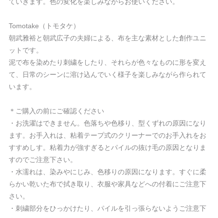
ていきます。色の変化を楽しみながらお使いください。
Tomotake（トモタケ）
朝武雅裕と朝武広子の夫婦による、布を主な素材とした創作ユニ
ットです。
泥で布を染めたり刺繍をしたり、それらが色々なものに形を変え
て、日常のシーンに溶け込んでいく様子を楽しみながら作られて
います。
＊ご購入の前にご確認ください
・お洗濯はできません。色落ちや色移り、型くずれの原因になり
ます。お手入れは、粘着テープ式のクリーナーでのお手入れをお
すすめしす。粘着力が強すぎるとパイルの抜け毛の原因となりま
すのでご注意下さい。
・水濡れは、染みやにじみ、色移りの原因になります。すぐに柔
らかい乾いた布で拭き取り、衣服や家具などへの付着にご注意下
さい。
・刺繍部分をひっかけたり、パイルを引っ張らないようご注意下