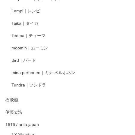
Lempi｜レンピ
丁寧に対応していただきました。ありがとうございます◎
Taika｜タイカ
この度はペンシルオンラインショップをご利用
Teema｜ティーマ
頂き誠にありがとうございました。 そしてご丁
寧なレビューをありがとうございます。これか
moomin｜ムーミン
らもより良いご対応ができるよう努めてまいり
ます。またのご利用をお待ちしております。
Bird｜バード
mina perhonen｜ミナ ペルホネン
宮島工芸製作所 返しヘラ 小
Tundra｜ツンドラ
2025/12/21
石飛勲
伊藤丈浩
渡邉陽子 マグカップ
2025/11/23
1616 / arita japan
TY Standard