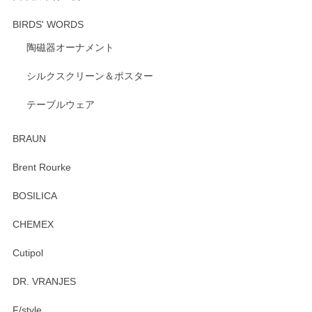
BIRDS' WORDS
陶磁器オーナメント
出西窯 カップ＆ソーサー 呉須
2026/04/24
シルクスクリーン＆ポスター
テーブルウェア
ありがとうございました。 出西窯のカップ&ソーサーを探し
ていたので、購入出来て良かったです♪
BRAUN
この度はペンシルオンラインショップをご利用
Brent Rourke
頂き誠にありがとうございます。 お探しのカッ
プ＆ソーサーをお届けでき嬉しく思います。 今
BOSILICA
後ともどうぞよろしくお願いいたします。
CHEMEX
Cutipol
Brent Rourke（ブレント ルーク） オーバルシェーカーボックス 4
DR. VRANJES
2026/01/15
F/style