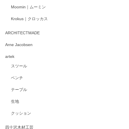
Moomin｜ムーミン
Krokus｜クロッカス
kata kata（カタカタ） 印判手小皿 たんぽぽ
2026/06/15
ARCHITECTMADE
深さや大きさがとてもちょうど良く、手に馴染み、洗いやす
Arne Jacobsen
く、他の柄も何枚かこちらで買い、毎食時に使用していま
artek
す。ショップの方が大変親切、丁寧で、また利用させて頂き
たいショップさんです。
スツール
ベンチ
この度はペンシルオンラインショップをご利用
いただき、誠にありがとうございます。 また、
テーブル
レビューをご投稿いただき、重ねてお礼申し上
げます。 深さや大きさ、使い心地を気に入って
生地
いただけたようで大変嬉しく思います。 毎食時
にご愛用いただいているとのこと、とても光栄
クッション
です。 温かいお言葉をいただき、ありがとうご
ざいます。 またのご利用を心よりお待ちしてお
ります。
四十沢木材工芸