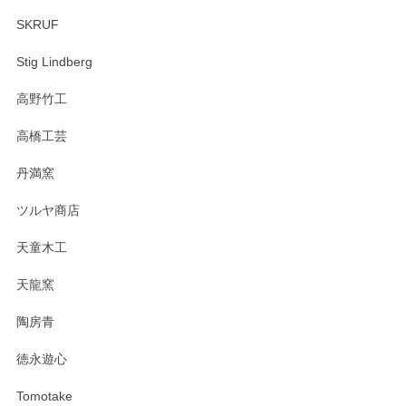
SKRUF
Stig Lindberg
高野竹工
高橋工芸
丹満窯
ツルヤ商店
天童木工
天龍窯
陶房青
徳永遊心
Tomotake