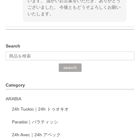
います。 温かいお言葉をいただき、ありがとう
ございました。 今後ともどうぞよろしくお願い
いたします。
kata kata（カタカタ） 印判手小皿 ぶらさがり
Search
2026/06/15
深さや大きさがとてもちょうど良く、手に馴染み、洗いやす
search
く、他の柄も何枚かこちらで買い、毎食時に使用していま
す。ショップの方が大変丁寧で、1枚不良がありましたが快
Category
く交換して下さいました。
ARABIA
この度もレビューをご投稿いただき、誠にあり
24h Tuokio｜24h トゥオキオ
がとうございます。 同じシリーズの器を揃えて
ご愛用いただいているとのこと、大変嬉しく思
Paratiisi｜パラティッシ
います。 温かいお言葉をいただき、ありがとう
ございました。 今後ともどうぞよろしくお願い
24h Avec｜24h アベック
いたします。