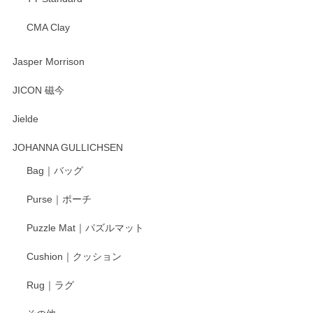
CMA Clay
渡邉陽子 マーメイドタマネギガール 飾蓋付花入
2025/08/20
Jasper Morrison
とても可愛らしい。
JICON 磁今
Jielde
この度はペンシルオンラインショップでのご購
入、そしてレビューまで誠にありがとうござい
JOHANNA GULLICHSEN
ます。気に入って頂けたようで嬉しく思いま
す。今後ともどうぞよろしくお願いいたしま
Bag｜バッグ
す。
Purse｜ポーチ
Puzzle Mat｜パズルマット
柴田慶信商店 大館曲げわっぱ 白木小判弁当箱（大）
Cushion｜クッション
2025/04/16
Rug｜ラグ
入金翌日にすぐ届きました！ 梱包も丁寧にして頂きメッセー