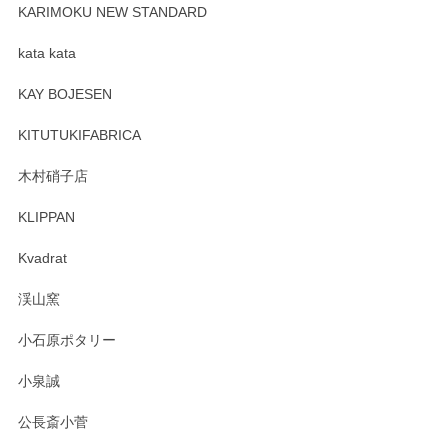
が、 しっかり梱包されていたので割れてはないと思います。
KARIMOKU NEW STANDARD
kata kata
この度はペンシルオンラインショップをご利用
頂き誠にありがとうございます。 そしてレビュ
KAY BOJESEN
ーも大変嬉しく思います。 今後ともどうぞよろ
しくお願いいたします。
KITUTUKIFABRICA
木村硝子店
KLIPPAN
森脇靖 マグカップ 若苗釉
2025/04/07
Kvadrat
淡いグリーンのカラーがとても可愛いです❤️ ありがとうござ
渓山窯
いましたm(_)m
小石原ポタリー
この度はペンシルオンラインショップをご利用
小泉誠
いただき誠にありがとうございました。森脇さ
んの作品はほっこりいたしますね。今後ともど
公長斎小菅
うぞよろしくお願いいたします。