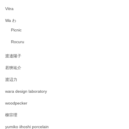
Vitra
Wa わ
Picnic
Rocuru
渡邉陽子
若狹祐介
渡辺力
wara design laboratory
woodpecker
柳宗理
yumiko iihoshi porcelain