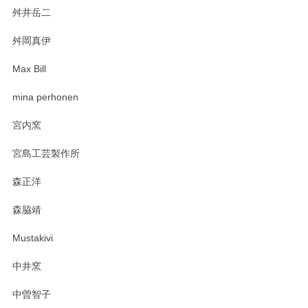
舛井岳二
柴田慶信商店 大館曲げわっぱ 白木小判弁当箱（大）
2025/03/30
舛岡真伊
Max Bill
zen to カレー皿 plate245 ホワイト
mina perhonen
2025/03/19
宮内窯
ステキなカレー皿早速使わせていただきました。 色々お手数
宮島工芸製作所
おかけしました。 ありがとうございます。
森正洋
この度はペンシルオンラインショップをご利用
森脇靖
頂き、レビューもありがとうございます。カレ
ー皿を気に入って頂けたようで安心しました。
Mustakivi
気になられるものがありましたら、またお気軽
にお問い合わせください。今後ともよろしくお
中井窯
願いいたします。
中曽智子