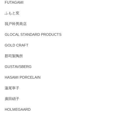
寧なレビューをありがとうございます。これか
FUTAGAMI
らもより良いご対応ができるよう努めてまいり
ます。またのご利用をお待ちしております。
ふもと窯
我戸幹男商店
GLOCAL STANDARD PRODUCTS
徳永遊心 みかんづくし 飯碗
2025/12/31
GOLD CRAFT
郡司製陶所
徳永遊心 みかんづくし マグカップ
GUSTAVSBERG
2025/12/31
HASAMI PORCELAIN
蓮尾寧子
徳永遊心 みかんづくし 口巻皿6寸
廣田硝子
2025/12/31
HOLMEGAARD
徳永遊心さんの作品が好きなので、購入できうれしいです。