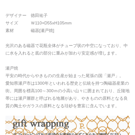
デザイナー 徳田祐子
サイズ Ｗ110×D55xH105mm
素材 磁器[瀬戸焼]
光沢のある磁器で花瓶全体がチューブ状の中空になっており、中
に水を入れると底の部分に重みが加わり安定感が増します。
瀬戸焼
平安の時代からやきものの生産が始まった尾張の国「瀬戸」。
愛知県瀬戸市は1300年といわれる歴史と伝統を持つ陶磁器産業の
街。周囲を標高100～300ｍの小高い山々に囲まれており、丘陵地
帯には瀬戸層群と呼ばれる地層があり、やきものの原料となる良
質の陶土やガラスの原料となる珪砂を豊富に含んでいます。