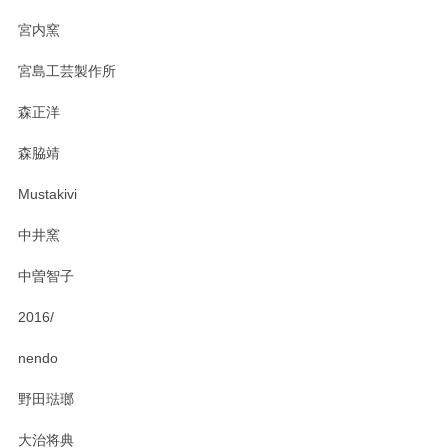
2025/03/19
宮内窯
ステキなカレー皿早速使わせていただきました。 色々お手数
宮島工芸製作所
おかけしました。 ありがとうございます。
森正洋
この度はペンシルオンラインショップをご利用
森脇靖
頂き、レビューもありがとうございます。カレ
ー皿を気に入って頂けたようで安心しました。
Mustakivi
気になられるものがありましたら、またお気軽
にお問い合わせください。今後ともよろしくお
中井窯
願いいたします。
中曽智子
2016/
PASS THE BATON（パス ザ バトン） x mina perhonen（ミナ ペルホネン） ディーププレート（咲いている花にただ笑ふ）ミントグリーン
2025/02/12
nendo
野田琺瑯
大治将典
PASS THE BATON（パス ザ バトン） x mina perhonen（ミナ ペルホネン） プレート（咲いている花にただ笑ふ）ミントグリーン