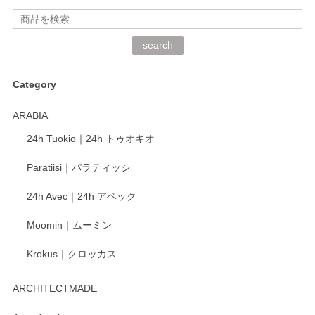
2026/06/15
深さや大きさがとてもちょうど良く、手に馴染み、洗いやす
search
く、他の柄も何枚かこちらで買い、毎食時に使用していま
す。ショップの方が大変丁寧で、1枚不良がありましたが快
Category
く交換して下さいました。
ARABIA
この度もレビューをご投稿いただき、誠にあり
24h Tuokio｜24h トゥオキオ
がとうございます。 同じシリーズの器を揃えて
ご愛用いただいているとのこと、大変嬉しく思
Paratiisi｜パラティッシ
います。 温かいお言葉をいただき、ありがとう
ございました。 今後ともどうぞよろしくお願い
24h Avec｜24h アベック
いたします。
Moomin｜ムーミン
Krokus｜クロッカス
kata kata（カタカタ） 印判手小皿 たんぽぽ
2026/06/15
ARCHITECTMADE