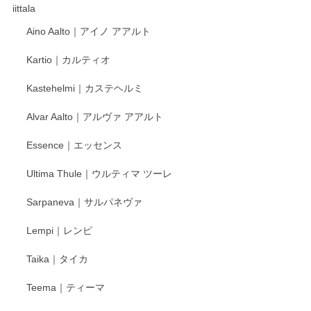
これからも楽しみにしています。
iittala
Aino Aalto｜アイノ アアルト
レビューをありがとうございます。 そしてお喜
Kartio｜カルティオ
び頂き嬉しいです。 徳永遊心窯の器はこれから
もいろいろと入荷の予定です。 ペンシルインス
Kastehelmi｜カステヘルミ
タグラムにて入荷状況のご確認をして頂けます
と幸いです。 今後ともよろしくお願いいたしま
Alvar Aalto｜アルヴァ アアルト
す。
Essence｜エッセンス
Ultima Thule｜ウルティマ ツーレ
徳永遊心 色絵花繋ぎ 飯碗
2025/12/24
Sarpaneva｜サルパネヴァ
Lempi｜レンピ
丁寧に対応していただきました。ありがとうございます◎
Taika｜タイカ
この度はペンシルオンラインショップをご利用
Teema｜ティーマ
頂き誠にありがとうございました。 そしてご丁
寧なレビューをありがとうございます。これか