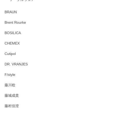
ありがとうございました。 出西窯のカップ&ソーサーを探し
ていたので、購入出来て良かったです♪
BRAUN
この度はペンシルオンラインショップをご利用
Brent Rourke
頂き誠にありがとうございます。 お探しのカッ
プ＆ソーサーをお届けでき嬉しく思います。 今
BOSILICA
後ともどうぞよろしくお願いいたします。
CHEMEX
Cutipol
Brent Rourke（ブレント ルーク） オーバルシェーカーボックス 4
DR. VRANJES
2026/01/15
F/style
注文から手元に届くまでとても早く、梱包もしっかりしてお
藤川稔
りました。お品もとても素敵でした。ありがとうございまし
た。
藤城成貴
この度はペンシルオンラインショップをご利用
藤村佳澄
頂き誠にありがとうございました。 そしてご丁