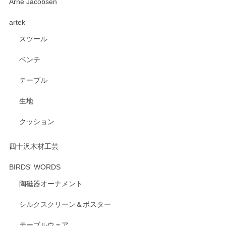
深さや大きさがとてもちょうど良く、手に馴染み、洗いやす
Arne Jacobsen
く、他の柄も何枚かこちらで買い、毎食時に使用していま
artek
す。ショップの方が大変親切、丁寧で、また利用させて頂き
たいショップさんです。
スツール
ベンチ
この度はペンシルオンラインショップをご利用
いただき、誠にありがとうございます。 また、
テーブル
レビューをご投稿いただき、重ねてお礼申し上
げます。 深さや大きさ、使い心地を気に入って
生地
いただけたようで大変嬉しく思います。 毎食時
にご愛用いただいているとのこと、とても光栄
クッション
です。 温かいお言葉をいただき、ありがとうご
ざいます。 またのご利用を心よりお待ちしてお
ります。
四十沢木材工芸
BIRDS' WORDS
陶磁器オーナメント
出西窯 カップ＆ソーサー 呉須
2026/04/24
シルクスクリーン＆ポスター
テーブルウェア