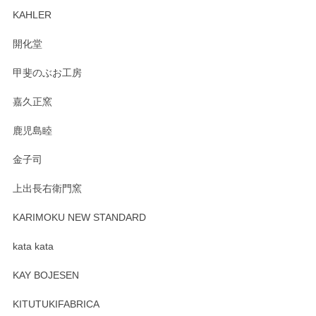
ます。柴田慶信商店さんの曲げわっぱは、日々
KAHLER
の暮らしを豊かにするお品だと私たちも思って
おります。お手入れ方法がいろいろとございま
開化堂
すが、風合いとともにお楽しみ頂けますと幸い
です。今後ともどうぞよろしくお願いいたしま
甲斐のぶお工房
す。
嘉久正窯
鹿児島睦
Sghr（スガハラ） Mini Vase（ミニベース） 一輪挿し 三角錐 クリアー
金子司
2025/04/07
上出長右衛門窯
プレゼント用に購入したので、まだ中は見れていないのです
が、 しっかり梱包されていたので割れてはないと思います。
KARIMOKU NEW STANDARD
kata kata
この度はペンシルオンラインショップをご利用
頂き誠にありがとうございます。 そしてレビュ
KAY BOJESEN
ーも大変嬉しく思います。 今後ともどうぞよろ
しくお願いいたします。
KITUTUKIFABRICA