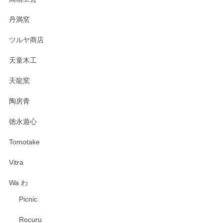
丹満窯
ツルヤ商店
天童木工
天龍窯
陶房青
徳永遊心
Tomotake
Vitra
Wa わ
Picnic
Rocuru