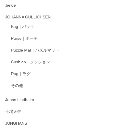
Jielde
この度はペンシルオンラインショップでのご購
入、そしてレビューまで誠にありがとうござい
JOHANNA GULLICHSEN
ます。気に入って頂けたようで嬉しく思いま
す。今後ともどうぞよろしくお願いいたしま
Bag｜バッグ
す。
Purse｜ポーチ
Puzzle Mat｜パズルマット
柴田慶信商店 大館曲げわっぱ 白木小判弁当箱（大）
Cushion｜クッション
2025/04/16
Rug｜ラグ
入金翌日にすぐ届きました！ 梱包も丁寧にして頂きメッセー
その他
ジもありがとうございました。 初めてのわっぱ弁当箱で大切
な物を開けるようにドキドキしながら開封しました。綺麗な
わっぱで感激です！ これから大切に使って風合いが変わるの
Jonas Lindholm
も楽しんで行きたいと思います。
十場天伸
この度はペンシルオンラインショップでのご購
JUNGHANS
入、そしてレビューまで誠にありがとうござい