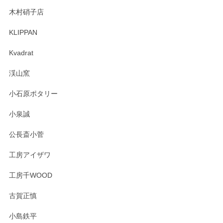
木村硝子店
KLIPPAN
森脇靖 マグカップ 若苗釉
2025/04/07
Kvadrat
淡いグリーンのカラーがとても可愛いです❤️ ありがとうござ
渓山窯
いましたm(_)m
小石原ポタリー
この度はペンシルオンラインショップをご利用
小泉誠
いただき誠にありがとうございました。森脇さ
んの作品はほっこりいたしますね。今後ともど
公長斎小菅
うぞよろしくお願いいたします。
工房アイザワ
工房千WOOD
森脇靖 湯呑 若苗釉
古賀正慎
2025/04/07
小島鉄平