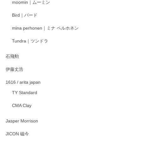
moomin｜ムーミン
らもより良いご対応ができるよう努めてまいり
ます。またのご利用をお待ちしております。
Bird｜バード
mina perhonen｜ミナ ペルホネン
宮島工芸製作所 返しヘラ 小
Tundra｜ツンドラ
2025/12/21
石飛勲
伊藤丈浩
渡邉陽子 マグカップ
2025/11/23
1616 / arita japan
TY Standard
CMA Clay
渡邉陽子 マーメイドタマネギガール 飾蓋付花入
2025/08/20
Jasper Morrison
とても可愛らしい。
JICON 磁今