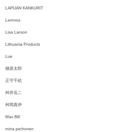
レビューが遅くなり申し訳ありません、 無事届いておりま
す。 素敵な湯呑みでとても気に入りました。 発送も早く、
LAPUAN KANKURIT
ありがとうございます。 メッセージもありがとうございまし
たm(_)m
Lemnos
Lisa Larson
この度は当店をご利用頂き誠にありがとうござ
います。無事に届いたようで安心いたしまし
Lithuania Products
た。ひとつひとつ個性がある素敵な湯呑ですよ
ね。気に入って頂けてうれしいです。マグカッ
Lue
プと花器のレビューもありがとうございます。
今後ともよろしくお願いいたします。
槇原太郎
正守千絵
舛井岳二
柴田慶信商店 大館曲げわっぱ 白木小判弁当箱（大）
2025/03/30
舛岡真伊
Max Bill
zen to カレー皿 plate245 ホワイト
mina perhonen