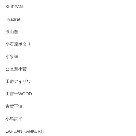
KLIPPAN
森脇靖 マグカップ 若苗釉
2025/04/07
Kvadrat
淡いグリーンのカラーがとても可愛いです❤️ ありがとうござ
渓山窯
いましたm(_)m
小石原ポタリー
この度はペンシルオンラインショップをご利用
小泉誠
いただき誠にありがとうございました。森脇さ
んの作品はほっこりいたしますね。今後ともど
公長斎小菅
うぞよろしくお願いいたします。
工房アイザワ
工房千WOOD
森脇靖 湯呑 若苗釉
古賀正慎
2025/04/07
小島鉄平
レビューが遅くなり申し訳ありません、 無事届いておりま
す。 素敵な湯呑みでとても気に入りました。 発送も早く、
LAPUAN KANKURIT