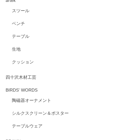
artek
す。ショップの方が大変親切、丁寧で、また利用させて頂き
たいショップさんです。
スツール
ベンチ
この度はペンシルオンラインショップをご利用
いただき、誠にありがとうございます。 また、
テーブル
レビューをご投稿いただき、重ねてお礼申し上
げます。 深さや大きさ、使い心地を気に入って
生地
いただけたようで大変嬉しく思います。 毎食時
にご愛用いただいているとのこと、とても光栄
クッション
です。 温かいお言葉をいただき、ありがとうご
ざいます。 またのご利用を心よりお待ちしてお
ります。
四十沢木材工芸
BIRDS' WORDS
陶磁器オーナメント
出西窯 カップ＆ソーサー 呉須
2026/04/24
シルクスクリーン＆ポスター
テーブルウェア
ありがとうございました。 出西窯のカップ&ソーサーを探し
ていたので、購入出来て良かったです♪