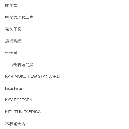
おります。お手入れ方法がいろいろとございま
開化堂
すが、風合いとともにお楽しみ頂けますと幸い
です。今後ともどうぞよろしくお願いいたしま
甲斐のぶお工房
す。
嘉久正窯
鹿児島睦
Sghr（スガハラ） Mini Vase（ミニベース） 一輪挿し 三角錐 クリアー
金子司
2025/04/07
上出長右衛門窯
プレゼント用に購入したので、まだ中は見れていないのです
が、 しっかり梱包されていたので割れてはないと思います。
KARIMOKU NEW STANDARD
kata kata
この度はペンシルオンラインショップをご利用
頂き誠にありがとうございます。 そしてレビュ
KAY BOJESEN
ーも大変嬉しく思います。 今後ともどうぞよろ
しくお願いいたします。
KITUTUKIFABRICA
木村硝子店