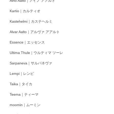
Aino Aalto｜アイノ アアルト
レビューをありがとうございます。 そしてお喜
Kartio｜カルティオ
び頂き嬉しいです。 徳永遊心窯の器はこれから
もいろいろと入荷の予定です。 ペンシルインス
Kastehelmi｜カステヘルミ
タグラムにて入荷状況のご確認をして頂けます
と幸いです。 今後ともよろしくお願いいたしま
Alvar Aalto｜アルヴァ アアルト
す。
Essence｜エッセンス
Ultima Thule｜ウルティマ ツーレ
徳永遊心 色絵花繋ぎ 飯碗
2025/12/24
Sarpaneva｜サルパネヴァ
Lempi｜レンピ
丁寧に対応していただきました。ありがとうございます◎
Taika｜タイカ
この度はペンシルオンラインショップをご利用
Teema｜ティーマ
頂き誠にありがとうございました。 そしてご丁
寧なレビューをありがとうございます。これか
moomin｜ムーミン
らもより良いご対応ができるよう努めてまいり
ます。またのご利用をお待ちしております。