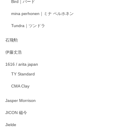
Bird｜バード
mina perhonen｜ミナ ペルホネン
宮島工芸製作所 返しヘラ 小
Tundra｜ツンドラ
2025/12/21
石飛勲
伊藤丈浩
渡邉陽子 マグカップ
2025/11/23
1616 / arita japan
TY Standard
CMA Clay
渡邉陽子 マーメイドタマネギガール 飾蓋付花入
2025/08/20
Jasper Morrison
とても可愛らしい。
JICON 磁今
Jielde
この度はペンシルオンラインショップでのご購