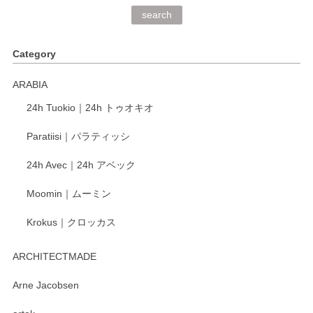
深さや大きさがとてもちょうど良く、手に馴染み、洗いやす
search
く、他の柄も何枚かこちらで買い、毎食時に使用していま
す。ショップの方が大変丁寧で、1枚不良がありましたが快
Category
く交換して下さいました。
ARABIA
この度もレビューをご投稿いただき、誠にあり
24h Tuokio｜24h トゥオキオ
がとうございます。 同じシリーズの器を揃えて
ご愛用いただいているとのこと、大変嬉しく思
Paratiisi｜パラティッシ
います。 温かいお言葉をいただき、ありがとう
ございました。 今後ともどうぞよろしくお願い
24h Avec｜24h アベック
いたします。
Moomin｜ムーミン
Krokus｜クロッカス
kata kata（カタカタ） 印判手小皿 たんぽぽ
2026/06/15
ARCHITECTMADE
深さや大きさがとてもちょうど良く、手に馴染み、洗いやす
Arne Jacobsen
く、他の柄も何枚かこちらで買い、毎食時に使用していま