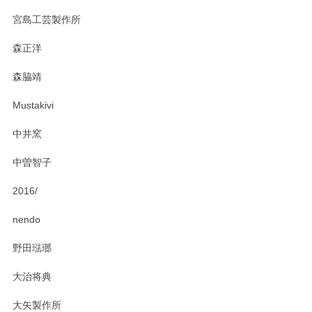
ステキなカレー皿早速使わせていただきました。 色々お手数
宮島工芸製作所
おかけしました。 ありがとうございます。
森正洋
この度はペンシルオンラインショップをご利用
森脇靖
頂き、レビューもありがとうございます。カレ
ー皿を気に入って頂けたようで安心しました。
Mustakivi
気になられるものがありましたら、またお気軽
にお問い合わせください。今後ともよろしくお
中井窯
願いいたします。
中曽智子
2016/
PASS THE BATON（パス ザ バトン） x mina perhonen（ミナ ペルホネン） ディーププレート（咲いている花にただ笑ふ）ミントグリーン
2025/02/12
nendo
野田琺瑯
大治将典
PASS THE BATON（パス ザ バトン） x mina perhonen（ミナ ペルホネン） プレート（咲いている花にただ笑ふ）ミントグリーン
2025/02/12
大矢製作所