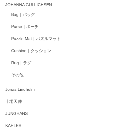
入、そしてレビューまで誠にありがとうござい
JOHANNA GULLICHSEN
ます。気に入って頂けたようで嬉しく思いま
す。今後ともどうぞよろしくお願いいたしま
Bag｜バッグ
す。
Purse｜ポーチ
Puzzle Mat｜パズルマット
柴田慶信商店 大館曲げわっぱ 白木小判弁当箱（大）
Cushion｜クッション
2025/04/16
Rug｜ラグ
入金翌日にすぐ届きました！ 梱包も丁寧にして頂きメッセー
その他
ジもありがとうございました。 初めてのわっぱ弁当箱で大切
な物を開けるようにドキドキしながら開封しました。綺麗な
わっぱで感激です！ これから大切に使って風合いが変わるの
Jonas Lindholm
も楽しんで行きたいと思います。
十場天伸
この度はペンシルオンラインショップでのご購
JUNGHANS
入、そしてレビューまで誠にありがとうござい
ます。柴田慶信商店さんの曲げわっぱは、日々
KAHLER
の暮らしを豊かにするお品だと私たちも思って