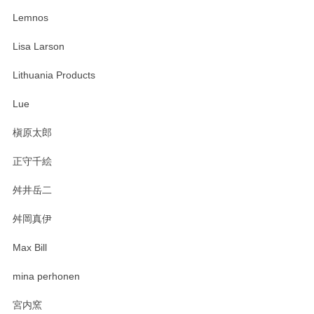
ありがとうございます。 メッセージもありがとうございまし
たm(_)m
Lemnos
Lisa Larson
この度は当店をご利用頂き誠にありがとうござ
います。無事に届いたようで安心いたしまし
Lithuania Products
た。ひとつひとつ個性がある素敵な湯呑ですよ
ね。気に入って頂けてうれしいです。マグカッ
Lue
プと花器のレビューもありがとうございます。
今後ともよろしくお願いいたします。
槇原太郎
正守千絵
舛井岳二
柴田慶信商店 大館曲げわっぱ 白木小判弁当箱（大）
2025/03/30
舛岡真伊
Max Bill
zen to カレー皿 plate245 ホワイト
mina perhonen
2025/03/19
宮内窯