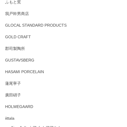
ます。またのご利用をお待ちしております。
ふもと窯
我戸幹男商店
GLOCAL STANDARD PRODUCTS
徳永遊心 みかんづくし 飯碗
2025/12/31
GOLD CRAFT
郡司製陶所
徳永遊心 みかんづくし マグカップ
GUSTAVSBERG
2025/12/31
HASAMI PORCELAIN
蓮尾寧子
徳永遊心 みかんづくし 口巻皿6寸
廣田硝子
2025/12/31
HOLMEGAARD
徳永遊心さんの作品が好きなので、購入できうれしいです。
これからも楽しみにしています。
iittala