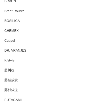
BRAUN
この度はペンシルオンラインショップをご利用
Brent Rourke
頂き誠にありがとうございます。 お探しのカッ
プ＆ソーサーをお届けでき嬉しく思います。 今
BOSILICA
後ともどうぞよろしくお願いいたします。
CHEMEX
Cutipol
Brent Rourke（ブレント ルーク） オーバルシェーカーボックス 4
DR. VRANJES
2026/01/15
F/style
注文から手元に届くまでとても早く、梱包もしっかりしてお
藤川稔
りました。お品もとても素敵でした。ありがとうございまし
た。
藤城成貴
この度はペンシルオンラインショップをご利用
藤村佳澄
頂き誠にありがとうございました。 そしてご丁
寧なレビューをありがとうございます。これか
FUTAGAMI
らもより良いご対応ができるよう努めてまいり