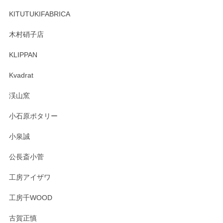
ーも大変嬉しく思います。 今後ともどうぞよろ
しくお願いいたします。
KITUTUKIFABRICA
木村硝子店
KLIPPAN
森脇靖 マグカップ 若苗釉
2025/04/07
Kvadrat
淡いグリーンのカラーがとても可愛いです❤️ ありがとうござ
渓山窯
いましたm(_)m
小石原ポタリー
この度はペンシルオンラインショップをご利用
小泉誠
いただき誠にありがとうございました。森脇さ
んの作品はほっこりいたしますね。今後ともど
公長斎小菅
うぞよろしくお願いいたします。
工房アイザワ
工房千WOOD
森脇靖 湯呑 若苗釉
古賀正慎
2025/04/07