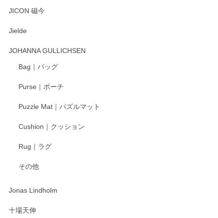
とても可愛らしい。
JICON 磁今
Jielde
この度はペンシルオンラインショップでのご購
入、そしてレビューまで誠にありがとうござい
JOHANNA GULLICHSEN
ます。気に入って頂けたようで嬉しく思いま
す。今後ともどうぞよろしくお願いいたしま
Bag｜バッグ
す。
Purse｜ポーチ
Puzzle Mat｜パズルマット
柴田慶信商店 大館曲げわっぱ 白木小判弁当箱（大）
Cushion｜クッション
2025/04/16
Rug｜ラグ
入金翌日にすぐ届きました！ 梱包も丁寧にして頂きメッセー
その他
ジもありがとうございました。 初めてのわっぱ弁当箱で大切
な物を開けるようにドキドキしながら開封しました。綺麗な
わっぱで感激です！ これから大切に使って風合いが変わるの
Jonas Lindholm
も楽しんで行きたいと思います。
十場天伸