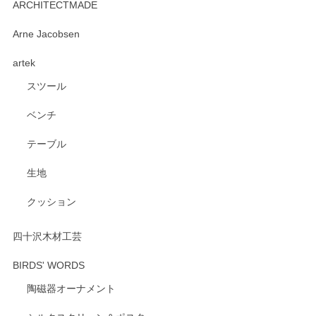
ARCHITECTMADE
深さや大きさがとてもちょうど良く、手に馴染み、洗いやす
Arne Jacobsen
く、他の柄も何枚かこちらで買い、毎食時に使用していま
artek
す。ショップの方が大変親切、丁寧で、また利用させて頂き
たいショップさんです。
スツール
ベンチ
この度はペンシルオンラインショップをご利用
いただき、誠にありがとうございます。 また、
テーブル
レビューをご投稿いただき、重ねてお礼申し上
げます。 深さや大きさ、使い心地を気に入って
生地
いただけたようで大変嬉しく思います。 毎食時
にご愛用いただいているとのこと、とても光栄
クッション
です。 温かいお言葉をいただき、ありがとうご
ざいます。 またのご利用を心よりお待ちしてお
ります。
四十沢木材工芸
BIRDS' WORDS
陶磁器オーナメント
出西窯 カップ＆ソーサー 呉須
2026/04/24