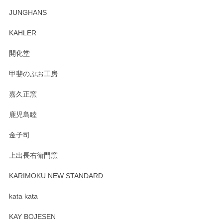
この度はペンシルオンラインショップでのご購
JUNGHANS
入、そしてレビューまで誠にありがとうござい
ます。柴田慶信商店さんの曲げわっぱは、日々
KAHLER
の暮らしを豊かにするお品だと私たちも思って
おります。お手入れ方法がいろいろとございま
開化堂
すが、風合いとともにお楽しみ頂けますと幸い
です。今後ともどうぞよろしくお願いいたしま
甲斐のぶお工房
す。
嘉久正窯
鹿児島睦
Sghr（スガハラ） Mini Vase（ミニベース） 一輪挿し 三角錐 クリアー
金子司
2025/04/07
上出長右衛門窯
プレゼント用に購入したので、まだ中は見れていないのです
が、 しっかり梱包されていたので割れてはないと思います。
KARIMOKU NEW STANDARD
kata kata
この度はペンシルオンラインショップをご利用
頂き誠にありがとうございます。 そしてレビュ
KAY BOJESEN