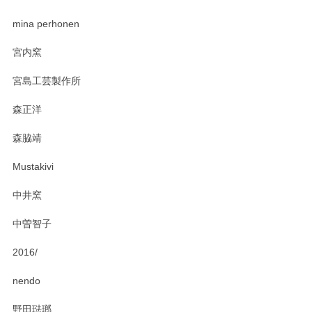
zen to カレー皿 plate245 ホワイト
mina perhonen
2025/03/19
宮内窯
ステキなカレー皿早速使わせていただきました。 色々お手数
宮島工芸製作所
おかけしました。 ありがとうございます。
森正洋
この度はペンシルオンラインショップをご利用
森脇靖
頂き、レビューもありがとうございます。カレ
ー皿を気に入って頂けたようで安心しました。
Mustakivi
気になられるものがありましたら、またお気軽
にお問い合わせください。今後ともよろしくお
中井窯
願いいたします。
中曽智子
2016/
PASS THE BATON（パス ザ バトン） x mina perhonen（ミナ ペルホネン） ディーププレート（咲いている花にただ笑ふ）ミントグリーン
2025/02/12
nendo
野田琺瑯