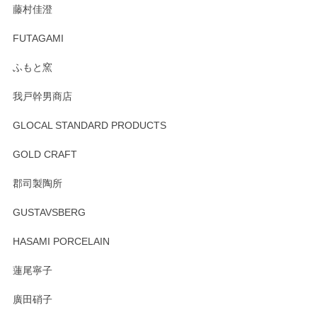
この度はペンシルオンラインショップをご利用
藤村佳澄
頂き誠にありがとうございました。 そしてご丁
寧なレビューをありがとうございます。これか
FUTAGAMI
らもより良いご対応ができるよう努めてまいり
ます。またのご利用をお待ちしております。
ふもと窯
我戸幹男商店
GLOCAL STANDARD PRODUCTS
徳永遊心 みかんづくし 飯碗
2025/12/31
GOLD CRAFT
郡司製陶所
徳永遊心 みかんづくし マグカップ
GUSTAVSBERG
2025/12/31
HASAMI PORCELAIN
蓮尾寧子
徳永遊心 みかんづくし 口巻皿6寸
廣田硝子
2025/12/31