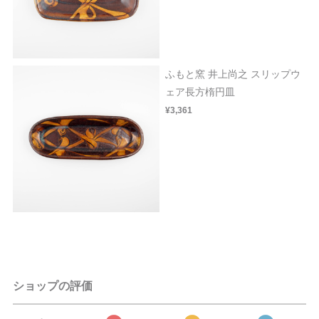
ふもと窯 井上尚之 スリップウ
ェア長方楕円皿
¥3,361
ショップの評価