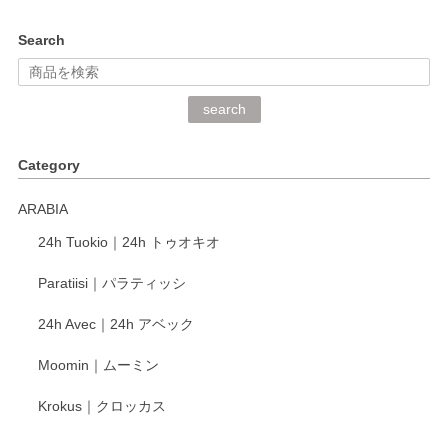
kata kata（カタカタ） 印判手小皿 ぶらさがり
Search
2026/06/15
深さや大きさがとてもちょうど良く、手に馴染み、洗いやす
search
く、他の柄も何枚かこちらで買い、毎食時に使用していま
す。ショップの方が大変丁寧で、1枚不良がありましたが快
Category
く交換して下さいました。
ARABIA
この度もレビューをご投稿いただき、誠にあり
24h Tuokio｜24h トゥオキオ
がとうございます。 同じシリーズの器を揃えて
ご愛用いただいているとのこと、大変嬉しく思
Paratiisi｜パラティッシ
います。 温かいお言葉をいただき、ありがとう
ございました。 今後ともどうぞよろしくお願い
24h Avec｜24h アベック
いたします。
Moomin｜ムーミン
Krokus｜クロッカス
kata kata（カタカタ） 印判手小皿 たんぽぽ
2026/06/15