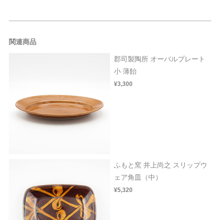
関連商品
郡司製陶所 オーバルプレート
小 薄飴
¥3,300
ふもと窯 井上尚之 スリップウ
ェア角皿（中）
¥5,320