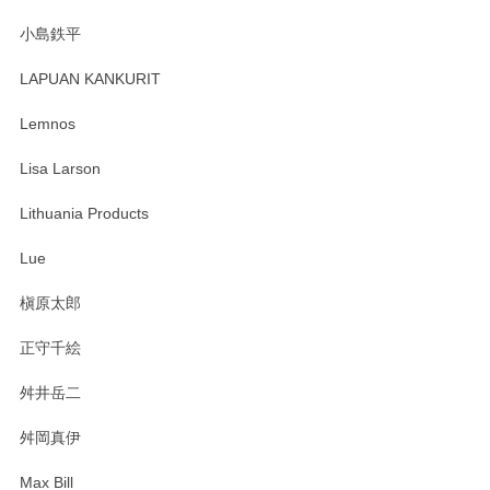
小島鉄平
レビューが遅くなり申し訳ありません、 無事届いておりま
す。 素敵な湯呑みでとても気に入りました。 発送も早く、
LAPUAN KANKURIT
ありがとうございます。 メッセージもありがとうございまし
たm(_)m
Lemnos
Lisa Larson
この度は当店をご利用頂き誠にありがとうござ
います。無事に届いたようで安心いたしまし
Lithuania Products
た。ひとつひとつ個性がある素敵な湯呑ですよ
ね。気に入って頂けてうれしいです。マグカッ
Lue
プと花器のレビューもありがとうございます。
今後ともよろしくお願いいたします。
槇原太郎
正守千絵
舛井岳二
柴田慶信商店 大館曲げわっぱ 白木小判弁当箱（大）
2025/03/30
舛岡真伊
Max Bill