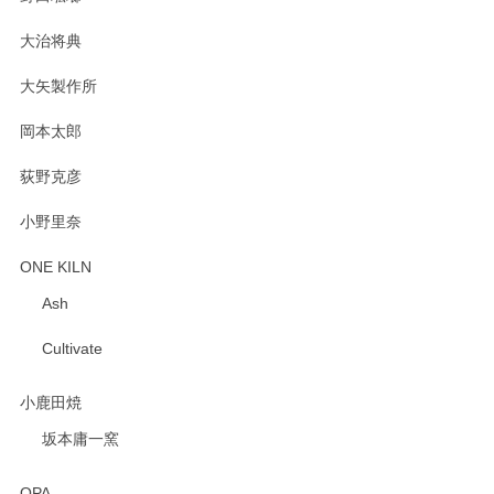
大治将典
PASS THE BATON（パス ザ バトン） x mina perhonen（ミナ ペルホネン） プレート（咲いている花にただ笑ふ）ミントグリーン
2025/02/12
大矢製作所
岡本太郎
荻野克彦
小野里奈
ONE KILN
Ash
Cultivate
小鹿田焼
坂本庸一窯
OPA