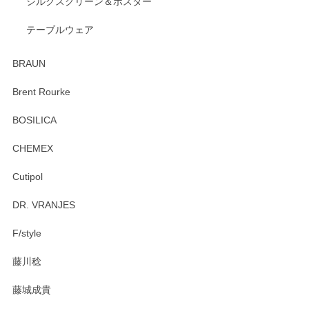
シルクスクリーン＆ポスター
テーブルウェア
ありがとうございました。 出西窯のカップ&ソーサーを探し
ていたので、購入出来て良かったです♪
BRAUN
この度はペンシルオンラインショップをご利用
Brent Rourke
頂き誠にありがとうございます。 お探しのカッ
プ＆ソーサーをお届けでき嬉しく思います。 今
BOSILICA
後ともどうぞよろしくお願いいたします。
CHEMEX
Cutipol
Brent Rourke（ブレント ルーク） オーバルシェーカーボックス 4
DR. VRANJES
2026/01/15
F/style
注文から手元に届くまでとても早く、梱包もしっかりしてお
藤川稔
りました。お品もとても素敵でした。ありがとうございまし
た。
藤城成貴