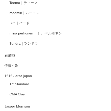
Teema｜ティーマ
頂き誠にありがとうございました。 そしてご丁
寧なレビューをありがとうございます。これか
moomin｜ムーミン
らもより良いご対応ができるよう努めてまいり
ます。またのご利用をお待ちしております。
Bird｜バード
mina perhonen｜ミナ ペルホネン
宮島工芸製作所 返しヘラ 小
Tundra｜ツンドラ
2025/12/21
石飛勲
伊藤丈浩
渡邉陽子 マグカップ
2025/11/23
1616 / arita japan
TY Standard
CMA Clay
渡邉陽子 マーメイドタマネギガール 飾蓋付花入
2025/08/20
Jasper Morrison