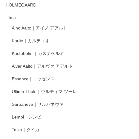
HOLMEGAARD
徳永遊心さんの作品が好きなので、購入できうれしいです。
これからも楽しみにしています。
iittala
Aino Aalto｜アイノ アアルト
レビューをありがとうございます。 そしてお喜
Kartio｜カルティオ
び頂き嬉しいです。 徳永遊心窯の器はこれから
もいろいろと入荷の予定です。 ペンシルインス
Kastehelmi｜カステヘルミ
タグラムにて入荷状況のご確認をして頂けます
と幸いです。 今後ともよろしくお願いいたしま
Alvar Aalto｜アルヴァ アアルト
す。
Essence｜エッセンス
Ultima Thule｜ウルティマ ツーレ
徳永遊心 色絵花繋ぎ 飯碗
2025/12/24
Sarpaneva｜サルパネヴァ
Lempi｜レンピ
丁寧に対応していただきました。ありがとうございます◎
Taika｜タイカ
この度はペンシルオンラインショップをご利用