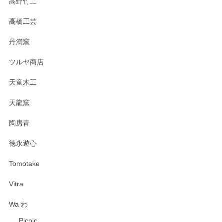
高野竹工
高橋工芸
丹満窯
ツルヤ商店
天童木工
天龍窯
陶房青
徳永遊心
Tomotake
Vitra
Wa わ
Picnic