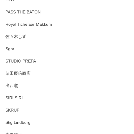
PASS THE BATON
Royal Tichelaar Makkum
佐々木しず
Sghr
STUDIO PREPA
柴田慶信商店
出西窯
SIRI SIRI
SKRUF
Stig Lindberg