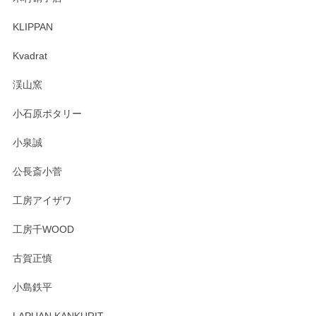
KLIPPAN
森脇靖 マグカップ 若苗釉
2025/04/07
Kvadrat
淡いグリーンのカラーがとても可愛いです❤️ ありがとうござ
渓山窯
いましたm(_)m
小石原ポタリー
この度はペンシルオンラインショップをご利用
小泉誠
いただき誠にありがとうございました。森脇さ
んの作品はほっこりいたしますね。今後ともど
公長斎小菅
うぞよろしくお願いいたします。
工房アイザワ
工房千WOOD
森脇靖 湯呑 若苗釉
古賀正慎
2025/04/07
小島鉄平
レビューが遅くなり申し訳ありません、 無事届いておりま
す。 素敵な湯呑みでとても気に入りました。 発送も早く、