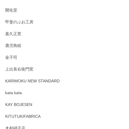
の暮らしを豊かにするお品だと私たちも思って
おります。お手入れ方法がいろいろとございま
開化堂
すが、風合いとともにお楽しみ頂けますと幸い
です。今後ともどうぞよろしくお願いいたしま
甲斐のぶお工房
す。
嘉久正窯
鹿児島睦
Sghr（スガハラ） Mini Vase（ミニベース） 一輪挿し 三角錐 クリアー
金子司
2025/04/07
上出長右衛門窯
プレゼント用に購入したので、まだ中は見れていないのです
が、 しっかり梱包されていたので割れてはないと思います。
KARIMOKU NEW STANDARD
kata kata
この度はペンシルオンラインショップをご利用
頂き誠にありがとうございます。 そしてレビュ
KAY BOJESEN
ーも大変嬉しく思います。 今後ともどうぞよろ
しくお願いいたします。
KITUTUKIFABRICA
木村硝子店