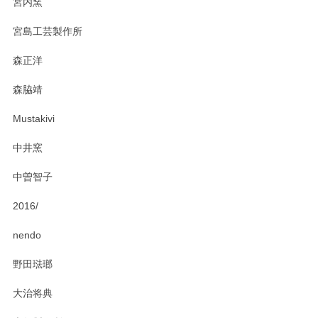
宮内窯
ステキなカレー皿早速使わせていただきました。 色々お手数
宮島工芸製作所
おかけしました。 ありがとうございます。
森正洋
この度はペンシルオンラインショップをご利用
森脇靖
頂き、レビューもありがとうございます。カレ
ー皿を気に入って頂けたようで安心しました。
Mustakivi
気になられるものがありましたら、またお気軽
にお問い合わせください。今後ともよろしくお
中井窯
願いいたします。
中曽智子
2016/
PASS THE BATON（パス ザ バトン） x mina perhonen（ミナ ペルホネン） ディーププレート（咲いている花にただ笑ふ）ミントグリーン
2025/02/12
nendo
野田琺瑯
大治将典
PASS THE BATON（パス ザ バトン） x mina perhonen（ミナ ペルホネン） プレート（咲いている花にただ笑ふ）ミントグリーン
2025/02/12