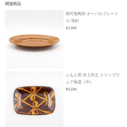
関連商品
郡司製陶所 オーバルプレート
小 薄飴
¥3,300
ふもと窯 井上尚之 スリップウ
ェア角皿（中）
¥5,320