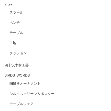
artek
す。ショップの方が大変親切、丁寧で、また利用させて頂き
たいショップさんです。
スツール
ベンチ
この度はペンシルオンラインショップをご利用
いただき、誠にありがとうございます。 また、
テーブル
レビューをご投稿いただき、重ねてお礼申し上
げます。 深さや大きさ、使い心地を気に入って
生地
いただけたようで大変嬉しく思います。 毎食時
にご愛用いただいているとのこと、とても光栄
クッション
です。 温かいお言葉をいただき、ありがとうご
ざいます。 またのご利用を心よりお待ちしてお
ります。
四十沢木材工芸
BIRDS' WORDS
陶磁器オーナメント
出西窯 カップ＆ソーサー 呉須
2026/04/24
シルクスクリーン＆ポスター
テーブルウェア
ありがとうございました。 出西窯のカップ&ソーサーを探し