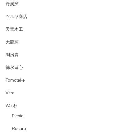
丹満窯
ツルヤ商店
天童木工
天龍窯
陶房青
徳永遊心
Tomotake
Vitra
Wa わ
Picnic
Rocuru