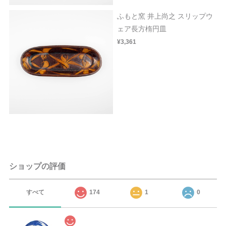
ふもと窯 井上尚之 スリップウ
ェア長方楕円皿
¥3,361
ショップの評価
すべて
174
1
0