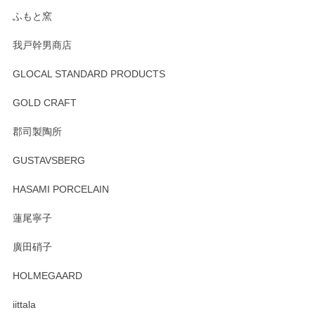
らもより良いご対応ができるよう努めてまいり
ます。またのご利用をお待ちしております。
ふもと窯
我戸幹男商店
GLOCAL STANDARD PRODUCTS
徳永遊心 みかんづくし 飯碗
2025/12/31
GOLD CRAFT
郡司製陶所
徳永遊心 みかんづくし マグカップ
GUSTAVSBERG
2025/12/31
HASAMI PORCELAIN
蓮尾寧子
徳永遊心 みかんづくし 口巻皿6寸
廣田硝子
2025/12/31
HOLMEGAARD
徳永遊心さんの作品が好きなので、購入できうれしいです。
これからも楽しみにしています。
iittala