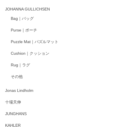
この度はペンシルオンラインショップでのご購
入、そしてレビューまで誠にありがとうござい
JOHANNA GULLICHSEN
ます。気に入って頂けたようで嬉しく思いま
す。今後ともどうぞよろしくお願いいたしま
Bag｜バッグ
す。
Purse｜ポーチ
Puzzle Mat｜パズルマット
柴田慶信商店 大館曲げわっぱ 白木小判弁当箱（大）
Cushion｜クッション
2025/04/16
Rug｜ラグ
入金翌日にすぐ届きました！ 梱包も丁寧にして頂きメッセー
その他
ジもありがとうございました。 初めてのわっぱ弁当箱で大切
な物を開けるようにドキドキしながら開封しました。綺麗な
わっぱで感激です！ これから大切に使って風合いが変わるの
Jonas Lindholm
も楽しんで行きたいと思います。
十場天伸
この度はペンシルオンラインショップでのご購
JUNGHANS
入、そしてレビューまで誠にありがとうござい
ます。柴田慶信商店さんの曲げわっぱは、日々
KAHLER