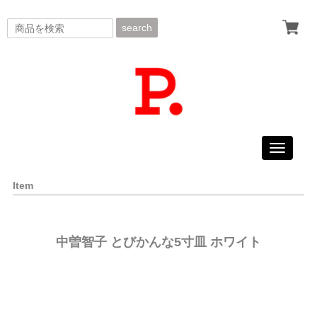
search
Toggle
navigati
Item
中曽智子 とびかんな5寸皿 ホワイト