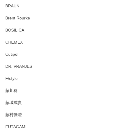
ていたので、購入出来て良かったです♪
BRAUN
この度はペンシルオンラインショップをご利用
Brent Rourke
頂き誠にありがとうございます。 お探しのカッ
プ＆ソーサーをお届けでき嬉しく思います。 今
BOSILICA
後ともどうぞよろしくお願いいたします。
CHEMEX
Cutipol
Brent Rourke（ブレント ルーク） オーバルシェーカーボックス 4
DR. VRANJES
2026/01/15
F/style
注文から手元に届くまでとても早く、梱包もしっかりしてお
藤川稔
りました。お品もとても素敵でした。ありがとうございまし
た。
藤城成貴
この度はペンシルオンラインショップをご利用
藤村佳澄
頂き誠にありがとうございました。 そしてご丁
寧なレビューをありがとうございます。これか
FUTAGAMI