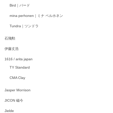
ます。またのご利用をお待ちしております。
Bird｜バード
mina perhonen｜ミナ ペルホネン
宮島工芸製作所 返しヘラ 小
Tundra｜ツンドラ
2025/12/21
石飛勲
伊藤丈浩
渡邉陽子 マグカップ
2025/11/23
1616 / arita japan
TY Standard
CMA Clay
渡邉陽子 マーメイドタマネギガール 飾蓋付花入
2025/08/20
Jasper Morrison
とても可愛らしい。
JICON 磁今
Jielde