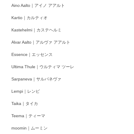
Aino Aalto｜アイノ アアルト
レビューをありがとうございます。 そしてお喜
Kartio｜カルティオ
び頂き嬉しいです。 徳永遊心窯の器はこれから
もいろいろと入荷の予定です。 ペンシルインス
Kastehelmi｜カステヘルミ
タグラムにて入荷状況のご確認をして頂けます
と幸いです。 今後ともよろしくお願いいたしま
Alvar Aalto｜アルヴァ アアルト
す。
Essence｜エッセンス
Ultima Thule｜ウルティマ ツーレ
徳永遊心 色絵花繋ぎ 飯碗
2025/12/24
Sarpaneva｜サルパネヴァ
Lempi｜レンピ
丁寧に対応していただきました。ありがとうございます◎
Taika｜タイカ
この度はペンシルオンラインショップをご利用
Teema｜ティーマ
頂き誠にありがとうございました。 そしてご丁
寧なレビューをありがとうございます。これか
moomin｜ムーミン
らもより良いご対応ができるよう努めてまいり