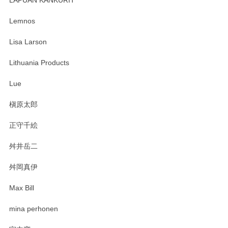
LAPUAN KANKURIT
ありがとうございます。 メッセージもありがとうございまし
たm(_)m
Lemnos
Lisa Larson
この度は当店をご利用頂き誠にありがとうござ
います。無事に届いたようで安心いたしまし
Lithuania Products
た。ひとつひとつ個性がある素敵な湯呑ですよ
ね。気に入って頂けてうれしいです。マグカッ
Lue
プと花器のレビューもありがとうございます。
今後ともよろしくお願いいたします。
槇原太郎
正守千絵
舛井岳二
柴田慶信商店 大館曲げわっぱ 白木小判弁当箱（大）
2025/03/30
舛岡真伊
Max Bill
zen to カレー皿 plate245 ホワイト
mina perhonen
2025/03/19