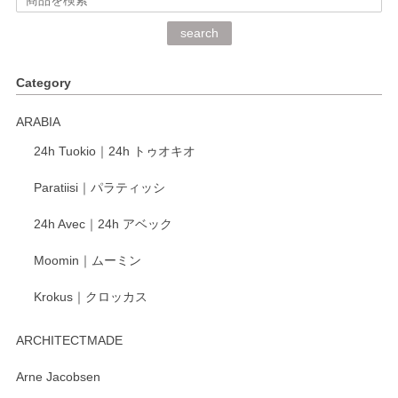
深さや大きさがとてもちょうど良く、手に馴染み、洗いやす
search
く、他の柄も何枚かこちらで買い、毎食時に使用していま
す。ショップの方が大変丁寧で、1枚不良がありましたが快
Category
く交換して下さいました。
ARABIA
この度もレビューをご投稿いただき、誠にあり
24h Tuokio｜24h トゥオキオ
がとうございます。 同じシリーズの器を揃えて
ご愛用いただいているとのこと、大変嬉しく思
Paratiisi｜パラティッシ
います。 温かいお言葉をいただき、ありがとう
ございました。 今後ともどうぞよろしくお願い
24h Avec｜24h アベック
いたします。
Moomin｜ムーミン
Krokus｜クロッカス
kata kata（カタカタ） 印判手小皿 たんぽぽ
2026/06/15
ARCHITECTMADE
深さや大きさがとてもちょうど良く、手に馴染み、洗いやす
Arne Jacobsen
く、他の柄も何枚かこちらで買い、毎食時に使用していま