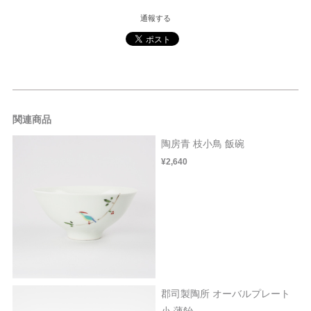
通報する
関連商品
陶房青 枝小鳥 飯碗
¥2,640
郡司製陶所 オーバルプレート
小 薄飴