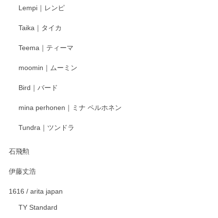
Lempi｜レンピ
丁寧に対応していただきました。ありがとうございます◎
Taika｜タイカ
この度はペンシルオンラインショップをご利用
Teema｜ティーマ
頂き誠にありがとうございました。 そしてご丁
寧なレビューをありがとうございます。これか
moomin｜ムーミン
らもより良いご対応ができるよう努めてまいり
ます。またのご利用をお待ちしております。
Bird｜バード
mina perhonen｜ミナ ペルホネン
宮島工芸製作所 返しヘラ 小
Tundra｜ツンドラ
2025/12/21
石飛勲
伊藤丈浩
渡邉陽子 マグカップ
2025/11/23
1616 / arita japan
TY Standard