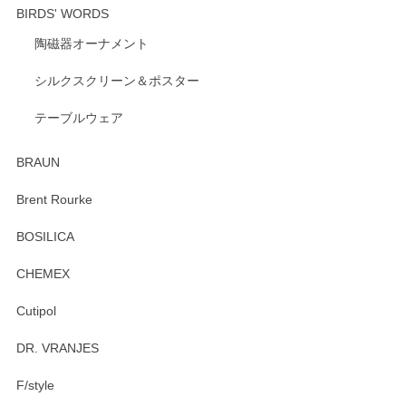
BIRDS' WORDS
陶磁器オーナメント
出西窯 カップ＆ソーサー 呉須
2026/04/24
シルクスクリーン＆ポスター
テーブルウェア
ありがとうございました。 出西窯のカップ&ソーサーを探し
ていたので、購入出来て良かったです♪
BRAUN
この度はペンシルオンラインショップをご利用
Brent Rourke
頂き誠にありがとうございます。 お探しのカッ
プ＆ソーサーをお届けでき嬉しく思います。 今
BOSILICA
後ともどうぞよろしくお願いいたします。
CHEMEX
Cutipol
Brent Rourke（ブレント ルーク） オーバルシェーカーボックス 4
DR. VRANJES
2026/01/15
F/style
注文から手元に届くまでとても早く、梱包もしっかりしてお