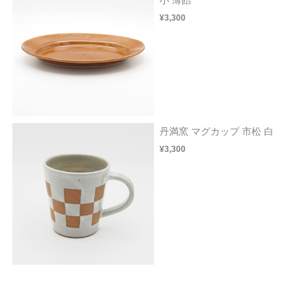
¥3,300
丹満窯 マグカップ 市松 白
¥3,300