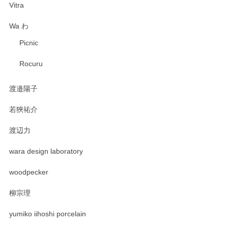
Vitra
Wa わ
Picnic
Rocuru
渡邉陽子
若狹祐介
渡辺力
wara design laboratory
woodpecker
柳宗理
yumiko iihoshi porcelain