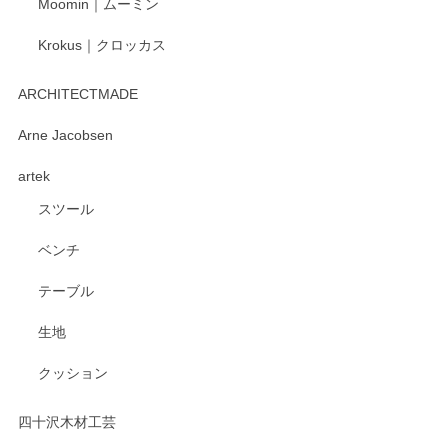
Moomin｜ムーミン
Krokus｜クロッカス
kata kata（カタカタ） 印判手小皿 たんぽぽ
2026/06/15
ARCHITECTMADE
深さや大きさがとてもちょうど良く、手に馴染み、洗いやす
Arne Jacobsen
く、他の柄も何枚かこちらで買い、毎食時に使用していま
artek
す。ショップの方が大変親切、丁寧で、また利用させて頂き
たいショップさんです。
スツール
ベンチ
この度はペンシルオンラインショップをご利用
いただき、誠にありがとうございます。 また、
テーブル
レビューをご投稿いただき、重ねてお礼申し上
げます。 深さや大きさ、使い心地を気に入って
生地
いただけたようで大変嬉しく思います。 毎食時
にご愛用いただいているとのこと、とても光栄
クッション
です。 温かいお言葉をいただき、ありがとうご
ざいます。 またのご利用を心よりお待ちしてお
ります。
四十沢木材工芸