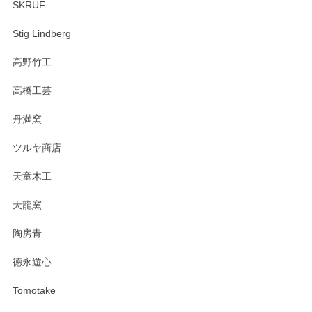
SKRUF
Stig Lindberg
高野竹工
高橋工芸
丹満窯
ツルヤ商店
天童木工
天龍窯
陶房青
徳永遊心
Tomotake