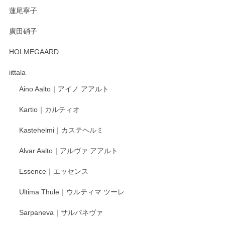
蓮尾寧子
徳永遊心 みかんづくし 口巻皿6寸
廣田硝子
2025/12/31
HOLMEGAARD
徳永遊心さんの作品が好きなので、購入できうれしいです。
これからも楽しみにしています。
iittala
Aino Aalto｜アイノ アアルト
レビューをありがとうございます。 そしてお喜
Kartio｜カルティオ
び頂き嬉しいです。 徳永遊心窯の器はこれから
もいろいろと入荷の予定です。 ペンシルインス
Kastehelmi｜カステヘルミ
タグラムにて入荷状況のご確認をして頂けます
と幸いです。 今後ともよろしくお願いいたしま
Alvar Aalto｜アルヴァ アアルト
す。
Essence｜エッセンス
Ultima Thule｜ウルティマ ツーレ
徳永遊心 色絵花繋ぎ 飯碗
2025/12/24
Sarpaneva｜サルパネヴァ