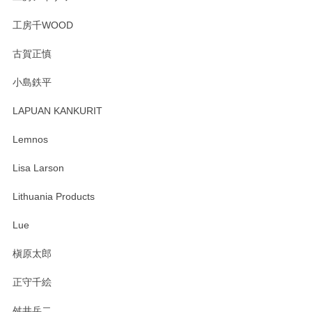
工房千WOOD
森脇靖 湯呑 若苗釉
古賀正慎
2025/04/07
小島鉄平
レビューが遅くなり申し訳ありません、 無事届いておりま
す。 素敵な湯呑みでとても気に入りました。 発送も早く、
LAPUAN KANKURIT
ありがとうございます。 メッセージもありがとうございまし
たm(_)m
Lemnos
Lisa Larson
この度は当店をご利用頂き誠にありがとうござ
います。無事に届いたようで安心いたしまし
Lithuania Products
た。ひとつひとつ個性がある素敵な湯呑ですよ
ね。気に入って頂けてうれしいです。マグカッ
Lue
プと花器のレビューもありがとうございます。
今後ともよろしくお願いいたします。
槇原太郎
正守千絵
舛井岳二