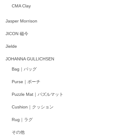
CMA Clay
渡邉陽子 マーメイドタマネギガール 飾蓋付花入
2025/08/20
Jasper Morrison
とても可愛らしい。
JICON 磁今
Jielde
この度はペンシルオンラインショップでのご購
入、そしてレビューまで誠にありがとうござい
JOHANNA GULLICHSEN
ます。気に入って頂けたようで嬉しく思いま
す。今後ともどうぞよろしくお願いいたしま
Bag｜バッグ
す。
Purse｜ポーチ
Puzzle Mat｜パズルマット
柴田慶信商店 大館曲げわっぱ 白木小判弁当箱（大）
Cushion｜クッション
2025/04/16
Rug｜ラグ
入金翌日にすぐ届きました！ 梱包も丁寧にして頂きメッセー
その他
ジもありがとうございました。 初めてのわっぱ弁当箱で大切