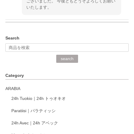
ございました。 今後ともどうぞよろしくお願い
いたします。
kata kata（カタカタ） 印判手小皿 ぶらさがり
Search
2026/06/15
深さや大きさがとてもちょうど良く、手に馴染み、洗いやす
search
く、他の柄も何枚かこちらで買い、毎食時に使用していま
す。ショップの方が大変丁寧で、1枚不良がありましたが快
Category
く交換して下さいました。
ARABIA
この度もレビューをご投稿いただき、誠にあり
24h Tuokio｜24h トゥオキオ
がとうございます。 同じシリーズの器を揃えて
ご愛用いただいているとのこと、大変嬉しく思
Paratiisi｜パラティッシ
います。 温かいお言葉をいただき、ありがとう
ございました。 今後ともどうぞよろしくお願い
24h Avec｜24h アベック
いたします。