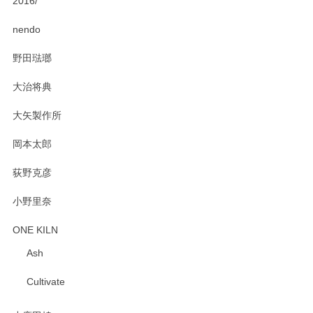
2016/
PASS THE BATON（パス ザ バトン） x mina perhonen（ミナ ペルホネン） ディーププレート（咲いている花にただ笑ふ）ミントグリーン
2025/02/12
nendo
野田琺瑯
大治将典
PASS THE BATON（パス ザ バトン） x mina perhonen（ミナ ペルホネン） プレート（咲いている花にただ笑ふ）ミントグリーン
2025/02/12
大矢製作所
岡本太郎
荻野克彦
小野里奈
ONE KILN
Ash
Cultivate