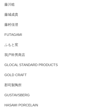
藤川稔
りました。お品もとても素敵でした。ありがとうございまし
た。
藤城成貴
この度はペンシルオンラインショップをご利用
藤村佳澄
頂き誠にありがとうございました。 そしてご丁
寧なレビューをありがとうございます。これか
FUTAGAMI
らもより良いご対応ができるよう努めてまいり
ます。またのご利用をお待ちしております。
ふもと窯
我戸幹男商店
GLOCAL STANDARD PRODUCTS
徳永遊心 みかんづくし 飯碗
2025/12/31
GOLD CRAFT
郡司製陶所
徳永遊心 みかんづくし マグカップ
GUSTAVSBERG
2025/12/31
HASAMI PORCELAIN