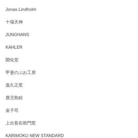
な物を開けるようにドキドキしながら開封しました。綺麗な
わっぱで感激です！ これから大切に使って風合いが変わるの
Jonas Lindholm
も楽しんで行きたいと思います。
十場天伸
この度はペンシルオンラインショップでのご購
JUNGHANS
入、そしてレビューまで誠にありがとうござい
ます。柴田慶信商店さんの曲げわっぱは、日々
KAHLER
の暮らしを豊かにするお品だと私たちも思って
おります。お手入れ方法がいろいろとございま
開化堂
すが、風合いとともにお楽しみ頂けますと幸い
です。今後ともどうぞよろしくお願いいたしま
甲斐のぶお工房
す。
嘉久正窯
鹿児島睦
Sghr（スガハラ） Mini Vase（ミニベース） 一輪挿し 三角錐 クリアー
金子司
2025/04/07
上出長右衛門窯
プレゼント用に購入したので、まだ中は見れていないのです
が、 しっかり梱包されていたので割れてはないと思います。
KARIMOKU NEW STANDARD