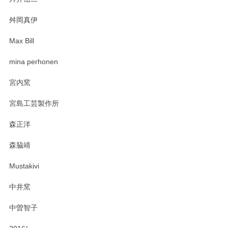
柴田慶信商店 大館曲げわっぱ 白木小判弁当箱（大）
2025/03/30
舛岡真伊
Max Bill
zen to カレー皿 plate245 ホワイト
mina perhonen
2025/03/19
宮内窯
ステキなカレー皿早速使わせていただきました。 色々お手数
宮島工芸製作所
おかけしました。 ありがとうございます。
森正洋
この度はペンシルオンラインショップをご利用
森脇靖
頂き、レビューもありがとうございます。カレ
ー皿を気に入って頂けたようで安心しました。
Mustakivi
気になられるものがありましたら、またお気軽
にお問い合わせください。今後ともよろしくお
中井窯
願いいたします。
中曽智子