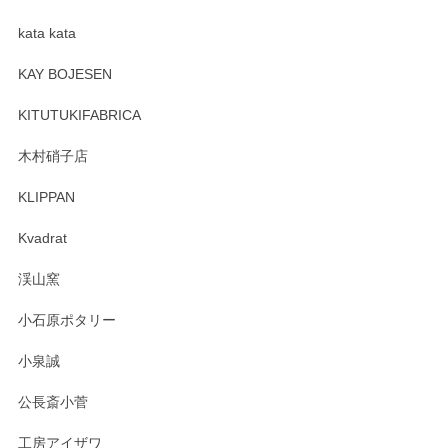
kata kata
この度はペンシルオンラインショップをご利用
頂き誠にありがとうございます。 そしてレビュ
KAY BOJESEN
ーも大変嬉しく思います。 今後ともどうぞよろ
しくお願いいたします。
KITUTUKIFABRICA
木村硝子店
KLIPPAN
森脇靖 マグカップ 若苗釉
2025/04/07
Kvadrat
淡いグリーンのカラーがとても可愛いです❤️ ありがとうござ
渓山窯
いましたm(_)m
小石原ポタリー
この度はペンシルオンラインショップをご利用
小泉誠
いただき誠にありがとうございました。森脇さ
んの作品はほっこりいたしますね。今後ともど
公長斎小菅
うぞよろしくお願いいたします。
工房アイザワ