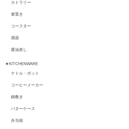
カトラリー
箸置き
コースター
酒器
醤油差し
★KITCHENWARE
ケトル・ポット
コーヒーメーカー
鍋敷き
バターケース
弁当箱