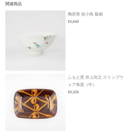
関連商品
陶房青 枝小鳥 飯碗
¥2,640
ふもと窯 井上尚之 スリップウ
ェア角皿（中）
¥5,320