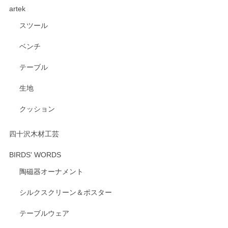
artek
す。ショップの方が大変親切、丁寧で、また利用させて頂き
たいショップさんです。
スツール
ベンチ
この度はペンシルオンラインショップをご利用
いただき、誠にありがとうございます。 また、
テーブル
レビューをご投稿いただき、重ねてお礼申し上
げます。 深さや大きさ、使い心地を気に入って
生地
いただけたようで大変嬉しく思います。 毎食時
にご愛用いただいているとのこと、とても光栄
クッション
です。 温かいお言葉をいただき、ありがとうご
ざいます。 またのご利用を心よりお待ちしてお
ります。
四十沢木材工芸
BIRDS' WORDS
陶磁器オーナメント
出西窯 カップ＆ソーサー 呉須
2026/04/24
シルクスクリーン＆ポスター
テーブルウェア
ありがとうございました。 出西窯のカップ&ソーサーを探し