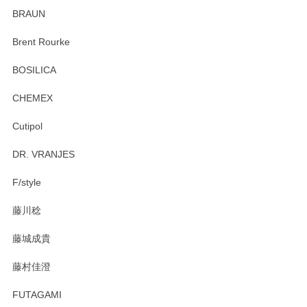
ていたので、購入出来て良かったです♪
BRAUN
この度はペンシルオンラインショップをご利用
Brent Rourke
頂き誠にありがとうございます。 お探しのカッ
プ＆ソーサーをお届けでき嬉しく思います。 今
BOSILICA
後ともどうぞよろしくお願いいたします。
CHEMEX
Cutipol
Brent Rourke（ブレント ルーク） オーバルシェーカーボックス 4
DR. VRANJES
2026/01/15
F/style
注文から手元に届くまでとても早く、梱包もしっかりしてお
藤川稔
りました。お品もとても素敵でした。ありがとうございまし
た。
藤城成貴
この度はペンシルオンラインショップをご利用
藤村佳澄
頂き誠にありがとうございました。 そしてご丁
寧なレビューをありがとうございます。これか
FUTAGAMI