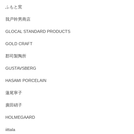
らもより良いご対応ができるよう努めてまいり
ます。またのご利用をお待ちしております。
ふもと窯
我戸幹男商店
GLOCAL STANDARD PRODUCTS
徳永遊心 みかんづくし 飯碗
2025/12/31
GOLD CRAFT
郡司製陶所
徳永遊心 みかんづくし マグカップ
GUSTAVSBERG
2025/12/31
HASAMI PORCELAIN
蓮尾寧子
徳永遊心 みかんづくし 口巻皿6寸
廣田硝子
2025/12/31
HOLMEGAARD
徳永遊心さんの作品が好きなので、購入できうれしいです。
これからも楽しみにしています。
iittala