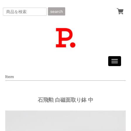
search
Toggle
navigati
Item
石飛勲 白磁面取り鉢 中