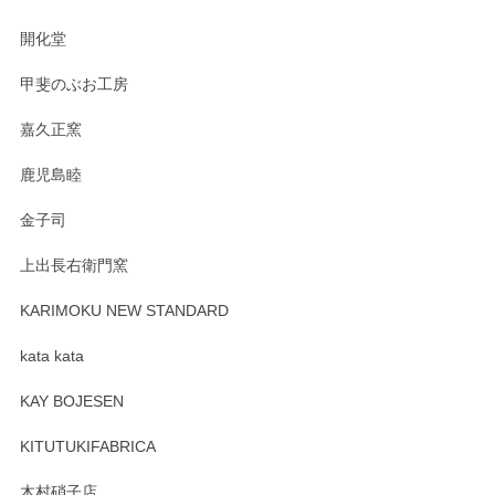
の暮らしを豊かにするお品だと私たちも思って
おります。お手入れ方法がいろいろとございま
開化堂
すが、風合いとともにお楽しみ頂けますと幸い
です。今後ともどうぞよろしくお願いいたしま
甲斐のぶお工房
す。
嘉久正窯
鹿児島睦
Sghr（スガハラ） Mini Vase（ミニベース） 一輪挿し 三角錐 クリアー
金子司
2025/04/07
上出長右衛門窯
プレゼント用に購入したので、まだ中は見れていないのです
が、 しっかり梱包されていたので割れてはないと思います。
KARIMOKU NEW STANDARD
kata kata
この度はペンシルオンラインショップをご利用
頂き誠にありがとうございます。 そしてレビュ
KAY BOJESEN
ーも大変嬉しく思います。 今後ともどうぞよろ
しくお願いいたします。
KITUTUKIFABRICA
木村硝子店