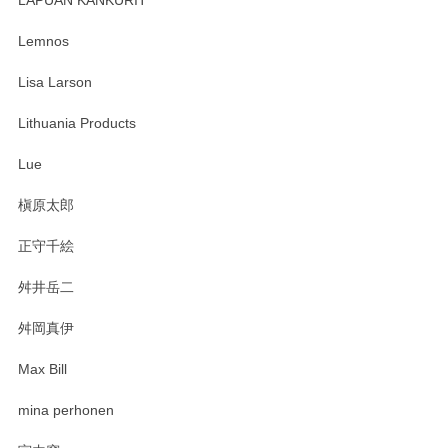
LAPUAN KANKURIT
ありがとうございます。 メッセージもありがとうございまし
たm(_)m
Lemnos
Lisa Larson
この度は当店をご利用頂き誠にありがとうござ
います。無事に届いたようで安心いたしまし
Lithuania Products
た。ひとつひとつ個性がある素敵な湯呑ですよ
ね。気に入って頂けてうれしいです。マグカッ
Lue
プと花器のレビューもありがとうございます。
今後ともよろしくお願いいたします。
槇原太郎
正守千絵
舛井岳二
柴田慶信商店 大館曲げわっぱ 白木小判弁当箱（大）
2025/03/30
舛岡真伊
Max Bill
zen to カレー皿 plate245 ホワイト
mina perhonen
2025/03/19