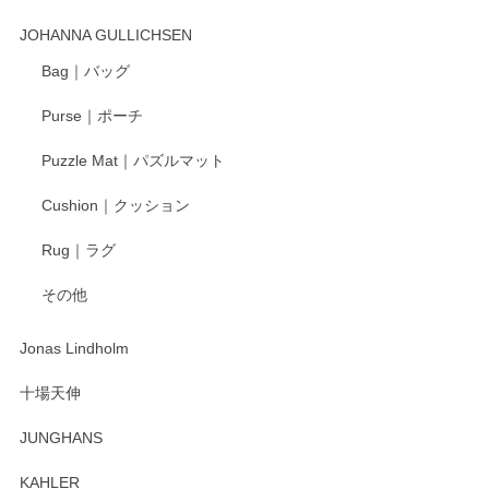
この度はペンシルオンラインショップでのご購
入、そしてレビューまで誠にありがとうござい
JOHANNA GULLICHSEN
ます。気に入って頂けたようで嬉しく思いま
す。今後ともどうぞよろしくお願いいたしま
Bag｜バッグ
す。
Purse｜ポーチ
Puzzle Mat｜パズルマット
柴田慶信商店 大館曲げわっぱ 白木小判弁当箱（大）
Cushion｜クッション
2025/04/16
Rug｜ラグ
入金翌日にすぐ届きました！ 梱包も丁寧にして頂きメッセー
その他
ジもありがとうございました。 初めてのわっぱ弁当箱で大切
な物を開けるようにドキドキしながら開封しました。綺麗な
わっぱで感激です！ これから大切に使って風合いが変わるの
Jonas Lindholm
も楽しんで行きたいと思います。
十場天伸
この度はペンシルオンラインショップでのご購
JUNGHANS
入、そしてレビューまで誠にありがとうござい
ます。柴田慶信商店さんの曲げわっぱは、日々
KAHLER