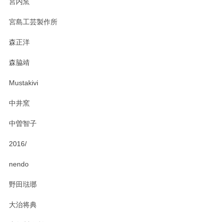
宮内窯
ステキなカレー皿早速使わせていただきました。 色々お手数
宮島工芸製作所
おかけしました。 ありがとうございます。
森正洋
この度はペンシルオンラインショップをご利用
森脇靖
頂き、レビューもありがとうございます。カレ
ー皿を気に入って頂けたようで安心しました。
Mustakivi
気になられるものがありましたら、またお気軽
にお問い合わせください。今後ともよろしくお
中井窯
願いいたします。
中曽智子
2016/
PASS THE BATON（パス ザ バトン） x mina perhonen（ミナ ペルホネン） ディーププレート（咲いている花にただ笑ふ）ミントグリーン
2025/02/12
nendo
野田琺瑯
大治将典
PASS THE BATON（パス ザ バトン） x mina perhonen（ミナ ペルホネン） プレート（咲いている花にただ笑ふ）ミントグリーン
2025/02/12