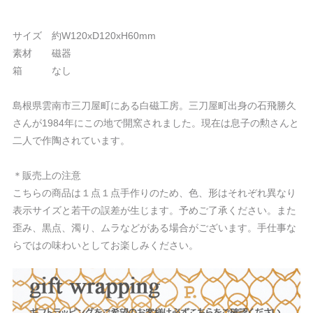
サイズ 約W120xD120xH60mm
素材 磁器
箱 なし
島根県雲南市三刀屋町にある白磁工房。三刀屋町出身の石飛勝久
さんが1984年にこの地で開窯されました。現在は息子の勲さんと
二人で作陶されています。
＊販売上の注意
こちらの商品は１点１点手作りのため、色、形はそれぞれ異なり
表示サイズと若干の誤差が生じます。予めご了承ください。また
歪み、黒点、濁り、ムラなどがある場合がございます。手仕事な
らではの味わいとしてお楽しみください。