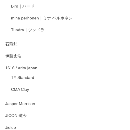
ます。またのご利用をお待ちしております。
Bird｜バード
mina perhonen｜ミナ ペルホネン
宮島工芸製作所 返しヘラ 小
Tundra｜ツンドラ
2025/12/21
石飛勲
伊藤丈浩
渡邉陽子 マグカップ
2025/11/23
1616 / arita japan
TY Standard
CMA Clay
渡邉陽子 マーメイドタマネギガール 飾蓋付花入
2025/08/20
Jasper Morrison
とても可愛らしい。
JICON 磁今
Jielde