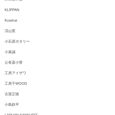
KLIPPAN
森脇靖 マグカップ 若苗釉
2025/04/07
Kvadrat
淡いグリーンのカラーがとても可愛いです❤️ ありがとうござ
渓山窯
いましたm(_)m
小石原ポタリー
この度はペンシルオンラインショップをご利用
小泉誠
いただき誠にありがとうございました。森脇さ
んの作品はほっこりいたしますね。今後ともど
公長斎小菅
うぞよろしくお願いいたします。
工房アイザワ
工房千WOOD
森脇靖 湯呑 若苗釉
古賀正慎
2025/04/07
小島鉄平
レビューが遅くなり申し訳ありません、 無事届いておりま
す。 素敵な湯呑みでとても気に入りました。 発送も早く、