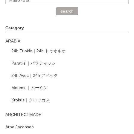
深さや大きさがとてもちょうど良く、手に馴染み、洗いやす
search
く、他の柄も何枚かこちらで買い、毎食時に使用していま
す。ショップの方が大変丁寧で、1枚不良がありましたが快
Category
く交換して下さいました。
ARABIA
この度もレビューをご投稿いただき、誠にあり
24h Tuokio｜24h トゥオキオ
がとうございます。 同じシリーズの器を揃えて
ご愛用いただいているとのこと、大変嬉しく思
Paratiisi｜パラティッシ
います。 温かいお言葉をいただき、ありがとう
ございました。 今後ともどうぞよろしくお願い
24h Avec｜24h アベック
いたします。
Moomin｜ムーミン
Krokus｜クロッカス
kata kata（カタカタ） 印判手小皿 たんぽぽ
2026/06/15
ARCHITECTMADE
深さや大きさがとてもちょうど良く、手に馴染み、洗いやす
Arne Jacobsen
く、他の柄も何枚かこちらで買い、毎食時に使用していま