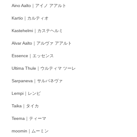
Aino Aalto｜アイノ アアルト
レビューをありがとうございます。 そしてお喜
Kartio｜カルティオ
び頂き嬉しいです。 徳永遊心窯の器はこれから
もいろいろと入荷の予定です。 ペンシルインス
Kastehelmi｜カステヘルミ
タグラムにて入荷状況のご確認をして頂けます
と幸いです。 今後ともよろしくお願いいたしま
Alvar Aalto｜アルヴァ アアルト
す。
Essence｜エッセンス
Ultima Thule｜ウルティマ ツーレ
徳永遊心 色絵花繋ぎ 飯碗
2025/12/24
Sarpaneva｜サルパネヴァ
Lempi｜レンピ
丁寧に対応していただきました。ありがとうございます◎
Taika｜タイカ
この度はペンシルオンラインショップをご利用
Teema｜ティーマ
頂き誠にありがとうございました。 そしてご丁
寧なレビューをありがとうございます。これか
moomin｜ムーミン
らもより良いご対応ができるよう努めてまいり