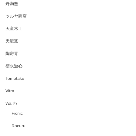
丹満窯
ツルヤ商店
天童木工
天龍窯
陶房青
徳永遊心
Tomotake
Vitra
Wa わ
Picnic
Rocuru