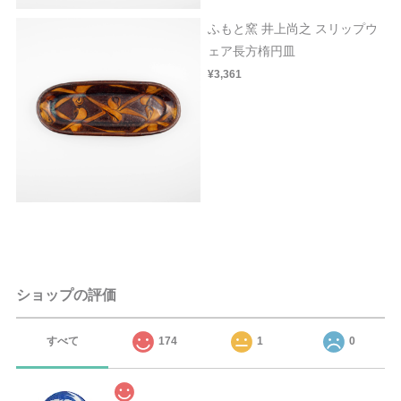
ふもと窯 井上尚之 スリップウ
ェア長方楕円皿
¥3,361
ショップの評価
すべて
174
1
0