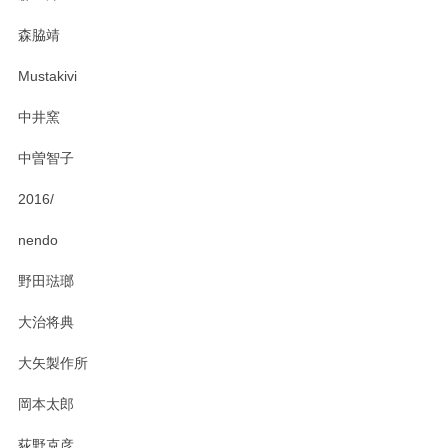
この度はペンシルオンラインショップをご利用
森脇靖
頂き、レビューもありがとうございます。カレ
ー皿を気に入って頂けたようで安心しました。
Mustakivi
気になられるものがありましたら、またお気軽
にお問い合わせください。今後ともよろしくお
中井窯
願いいたします。
中曽智子
2016/
PASS THE BATON（パス ザ バトン） x mina perhonen（ミナ ペルホネン） ディーププレート（咲いている花にただ笑ふ）ミントグリーン
2025/02/12
nendo
野田琺瑯
大治将典
PASS THE BATON（パス ザ バトン） x mina perhonen（ミナ ペルホネン） プレート（咲いている花にただ笑ふ）ミントグリーン
2025/02/12
大矢製作所
岡本太郎
荻野克彦