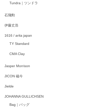
宮島工芸製作所 返しヘラ 小
Tundra｜ツンドラ
2025/12/21
石飛勲
伊藤丈浩
渡邉陽子 マグカップ
2025/11/23
1616 / arita japan
TY Standard
CMA Clay
渡邉陽子 マーメイドタマネギガール 飾蓋付花入
2025/08/20
Jasper Morrison
とても可愛らしい。
JICON 磁今
Jielde
この度はペンシルオンラインショップでのご購
入、そしてレビューまで誠にありがとうござい
JOHANNA GULLICHSEN
ます。気に入って頂けたようで嬉しく思いま
す。今後ともどうぞよろしくお願いいたしま
Bag｜バッグ
す。