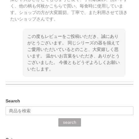
く、他の柄も何枚かこちらで買い、毎食時に使用していま
す。ショップの方が大変親切、丁寧で、また利用させて頂き
たいショップさんです。
この度もレビューをご投稿いただき、誠にあり
がとうございます。 同じシリーズの器を揃えて
ご愛用いただいているとのこと、大変嬉しく思
います。 温かいお言葉をいただき、ありがとう
ございました。 今後ともどうぞよろしくお願い
いたします。
kata kata（カタカタ） 印判手小皿 ぶらさがり
Search
2026/06/15
深さや大きさがとてもちょうど良く、手に馴染み、洗いやす
search
く、他の柄も何枚かこちらで買い、毎食時に使用していま
す。ショップの方が大変丁寧で、1枚不良がありましたが快