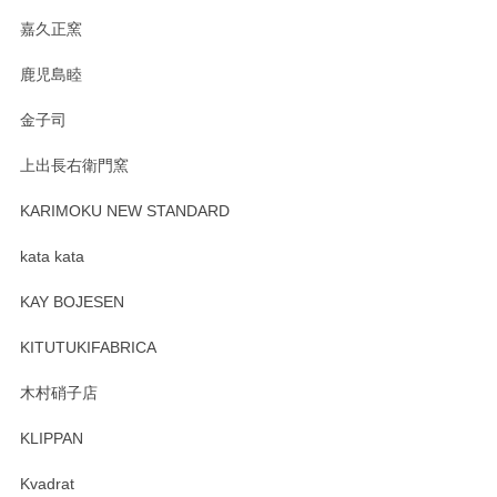
す。
嘉久正窯
鹿児島睦
Sghr（スガハラ） Mini Vase（ミニベース） 一輪挿し 三角錐 クリアー
金子司
2025/04/07
上出長右衛門窯
プレゼント用に購入したので、まだ中は見れていないのです
が、 しっかり梱包されていたので割れてはないと思います。
KARIMOKU NEW STANDARD
kata kata
この度はペンシルオンラインショップをご利用
頂き誠にありがとうございます。 そしてレビュ
KAY BOJESEN
ーも大変嬉しく思います。 今後ともどうぞよろ
しくお願いいたします。
KITUTUKIFABRICA
木村硝子店
KLIPPAN
森脇靖 マグカップ 若苗釉
2025/04/07
Kvadrat