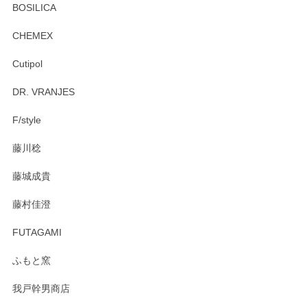
プ＆ソーサーをお届けでき嬉しく思います。 今
BOSILICA
後ともどうぞよろしくお願いいたします。
CHEMEX
Cutipol
Brent Rourke（ブレント ルーク） オーバルシェーカーボックス 4
DR. VRANJES
2026/01/15
F/style
注文から手元に届くまでとても早く、梱包もしっかりしてお
藤川稔
りました。お品もとても素敵でした。ありがとうございまし
た。
藤城成貴
この度はペンシルオンラインショップをご利用
藤村佳澄
頂き誠にありがとうございました。 そしてご丁
寧なレビューをありがとうございます。これか
FUTAGAMI
らもより良いご対応ができるよう努めてまいり
ます。またのご利用をお待ちしております。
ふもと窯
我戸幹男商店