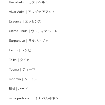
Kastehelmi｜カステヘルミ
タグラムにて入荷状況のご確認をして頂けます
と幸いです。 今後ともよろしくお願いいたしま
Alvar Aalto｜アルヴァ アアルト
す。
Essence｜エッセンス
Ultima Thule｜ウルティマ ツーレ
徳永遊心 色絵花繋ぎ 飯碗
2025/12/24
Sarpaneva｜サルパネヴァ
Lempi｜レンピ
丁寧に対応していただきました。ありがとうございます◎
Taika｜タイカ
この度はペンシルオンラインショップをご利用
Teema｜ティーマ
頂き誠にありがとうございました。 そしてご丁
寧なレビューをありがとうございます。これか
moomin｜ムーミン
らもより良いご対応ができるよう努めてまいり
ます。またのご利用をお待ちしております。
Bird｜バード
mina perhonen｜ミナ ペルホネン