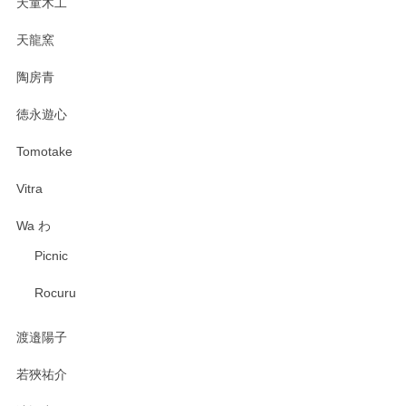
天童木工
天龍窯
陶房青
徳永遊心
Tomotake
Vitra
Wa わ
Picnic
Rocuru
渡邉陽子
若狹祐介