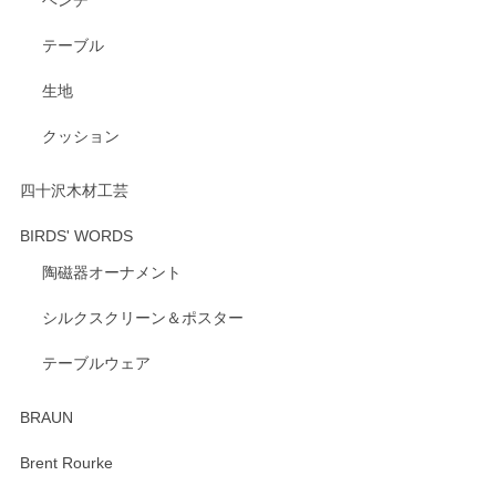
ベンチ
この度はペンシルオンラインショップをご利用
いただき、誠にありがとうございます。 また、
テーブル
レビューをご投稿いただき、重ねてお礼申し上
げます。 深さや大きさ、使い心地を気に入って
生地
いただけたようで大変嬉しく思います。 毎食時
にご愛用いただいているとのこと、とても光栄
クッション
です。 温かいお言葉をいただき、ありがとうご
ざいます。 またのご利用を心よりお待ちしてお
ります。
四十沢木材工芸
BIRDS' WORDS
陶磁器オーナメント
出西窯 カップ＆ソーサー 呉須
2026/04/24
シルクスクリーン＆ポスター
テーブルウェア
ありがとうございました。 出西窯のカップ&ソーサーを探し
ていたので、購入出来て良かったです♪
BRAUN
この度はペンシルオンラインショップをご利用
Brent Rourke
頂き誠にありがとうございます。 お探しのカッ