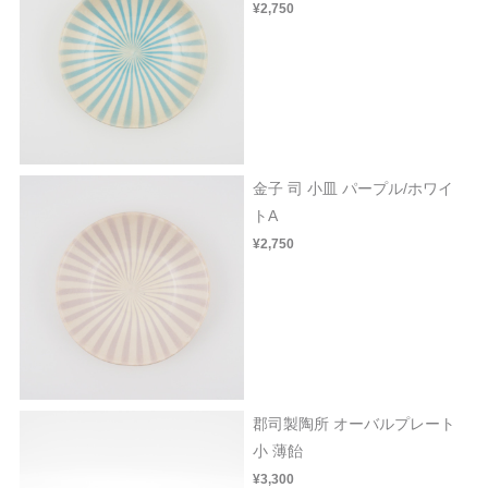
¥2,750
金子 司 小皿 パープル/ホワイ
トA
¥2,750
郡司製陶所 オーバルプレート
小 薄飴
¥3,300