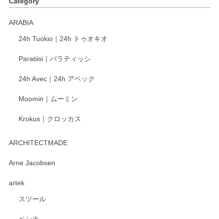
Category
く交換して下さいました。
ARABIA
この度もレビューをご投稿いただき、誠にあり
24h Tuokio｜24h トゥオキオ
がとうございます。 同じシリーズの器を揃えて
ご愛用いただいているとのこと、大変嬉しく思
Paratiisi｜パラティッシ
います。 温かいお言葉をいただき、ありがとう
ございました。 今後ともどうぞよろしくお願い
24h Avec｜24h アベック
いたします。
Moomin｜ムーミン
Krokus｜クロッカス
kata kata（カタカタ） 印判手小皿 たんぽぽ
2026/06/15
ARCHITECTMADE
深さや大きさがとてもちょうど良く、手に馴染み、洗いやす
Arne Jacobsen
く、他の柄も何枚かこちらで買い、毎食時に使用していま
artek
す。ショップの方が大変親切、丁寧で、また利用させて頂き
たいショップさんです。
スツール