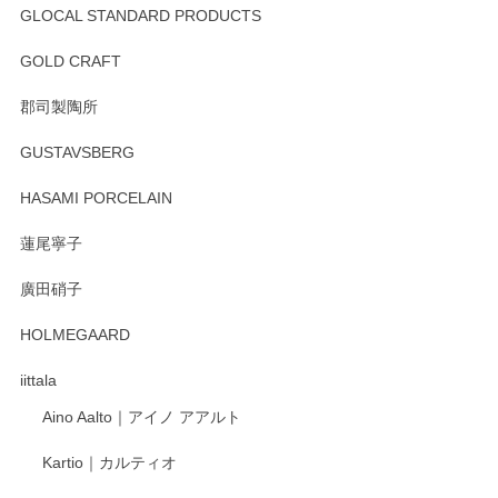
GLOCAL STANDARD PRODUCTS
徳永遊心 みかんづくし 飯碗
2025/12/31
GOLD CRAFT
郡司製陶所
徳永遊心 みかんづくし マグカップ
GUSTAVSBERG
2025/12/31
HASAMI PORCELAIN
蓮尾寧子
徳永遊心 みかんづくし 口巻皿6寸
廣田硝子
2025/12/31
HOLMEGAARD
徳永遊心さんの作品が好きなので、購入できうれしいです。
これからも楽しみにしています。
iittala
Aino Aalto｜アイノ アアルト
レビューをありがとうございます。 そしてお喜
Kartio｜カルティオ
び頂き嬉しいです。 徳永遊心窯の器はこれから
もいろいろと入荷の予定です。 ペンシルインス