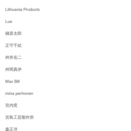
この度は当店をご利用頂き誠にありがとうござ
います。無事に届いたようで安心いたしまし
Lithuania Products
た。ひとつひとつ個性がある素敵な湯呑ですよ
ね。気に入って頂けてうれしいです。マグカッ
Lue
プと花器のレビューもありがとうございます。
今後ともよろしくお願いいたします。
槇原太郎
正守千絵
舛井岳二
柴田慶信商店 大館曲げわっぱ 白木小判弁当箱（大）
2025/03/30
舛岡真伊
Max Bill
zen to カレー皿 plate245 ホワイト
mina perhonen
2025/03/19
宮内窯
ステキなカレー皿早速使わせていただきました。 色々お手数
宮島工芸製作所
おかけしました。 ありがとうございます。
森正洋