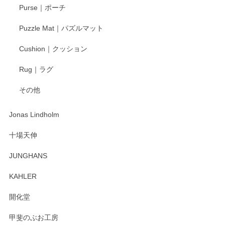
Purse｜ポーチ
Puzzle Mat｜パズルマット
柴田慶信商店 大館曲げわっぱ 白木小判弁当箱（大）
Cushion｜クッション
2025/04/16
Rug｜ラグ
入金翌日にすぐ届きました！ 梱包も丁寧にして頂きメッセー
その他
ジもありがとうございました。 初めてのわっぱ弁当箱で大切
な物を開けるようにドキドキしながら開封しました。綺麗な
わっぱで感激です！ これから大切に使って風合いが変わるの
Jonas Lindholm
も楽しんで行きたいと思います。
十場天伸
この度はペンシルオンラインショップでのご購
JUNGHANS
入、そしてレビューまで誠にありがとうござい
ます。柴田慶信商店さんの曲げわっぱは、日々
KAHLER
の暮らしを豊かにするお品だと私たちも思って
おります。お手入れ方法がいろいろとございま
開化堂
すが、風合いとともにお楽しみ頂けますと幸い
です。今後ともどうぞよろしくお願いいたしま
甲斐のぶお工房