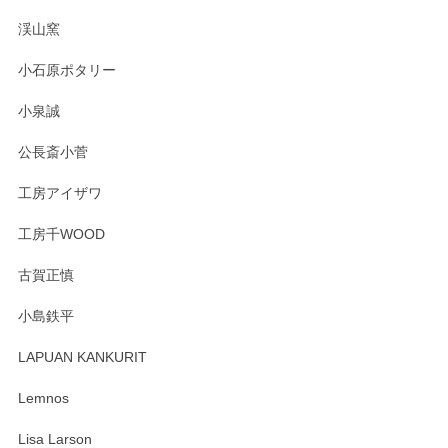
淡いグリーンのカラーがとても可愛いです❤️ ありがとうござ
渓山窯
いましたm(_)m
小石原ポタリー
この度はペンシルオンラインショップをご利用
小泉誠
いただき誠にありがとうございました。森脇さ
んの作品はほっこりいたしますね。今後ともど
公長斎小菅
うぞよろしくお願いいたします。
工房アイザワ
工房千WOOD
森脇靖 湯呑 若苗釉
古賀正慎
2025/04/07
小島鉄平
レビューが遅くなり申し訳ありません、 無事届いておりま
す。 素敵な湯呑みでとても気に入りました。 発送も早く、
LAPUAN KANKURIT
ありがとうございます。 メッセージもありがとうございまし
たm(_)m
Lemnos
Lisa Larson