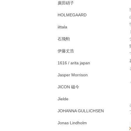
廣田硝子
HOLMEGAARD
iittala
石飛勲
伊藤丈浩
1616 / arita japan
Jasper Morrison
JICON 磁今
Jielde
JOHANNA GULLICHSEN
Jonas Lindholm