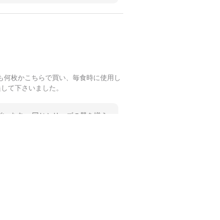
も何枚かこちらで買い、毎食時に使用し
換して下さいました。
います。 同じシリーズの器を揃え
 温かいお言葉をいただき、ありが
します。