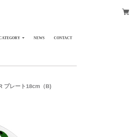
CATEGORY
NEWS
CONTACT
R プレート18cm（B)