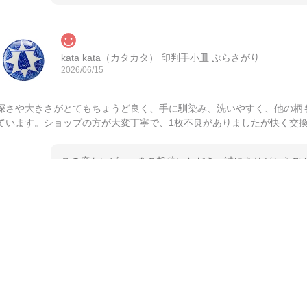
kata kata（カタカタ） 印判手小皿 ぶらさがり
2026/06/15
深さや大きさがとてもちょうど良く、手に馴染み、洗いやすく、他の柄
ています。ショップの方が大変丁寧で、1枚不良がありましたが快く交
この度もレビューをご投稿いただき、誠にありがとうござ
てご愛用いただいているとのこと、大変嬉しく思います。
とうございました。 今後ともどうぞよろしくお願いいた
kata kata（カタカタ） 印判手小皿 たんぽぽ
2026/06/15