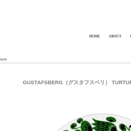
HOME
ABOUT
Item
GUSTAFSBERG（グスタフスベリ） TURTU