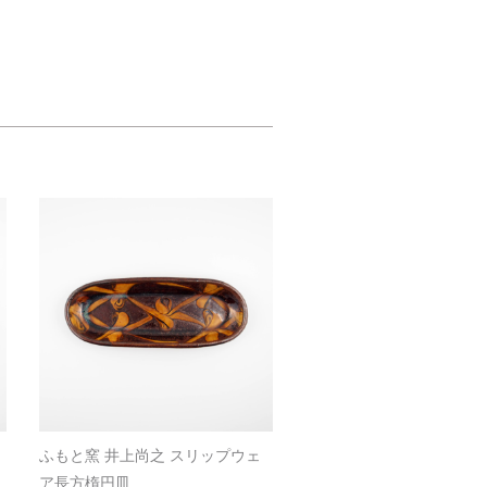
ふもと窯 井上尚之 スリップウェ
ア長方楕円皿