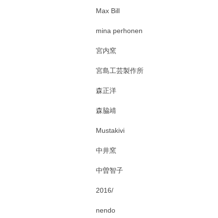
Max Bill
mina perhonen
宮内窯
宮島工芸製作所
森正洋
森脇靖
Mustakivi
中井窯
中曽智子
2016/
nendo