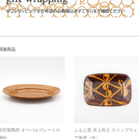
関連商品
郡司製陶所 オーバルプレート小
ふもと窯 井上尚之 スリップウェ
薄飴
ア角皿（中）