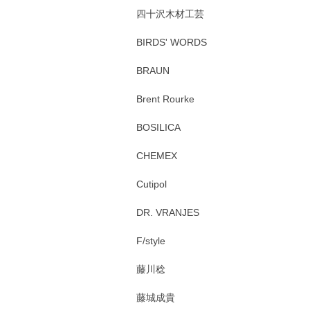
四十沢木材工芸
BIRDS' WORDS
BRAUN
Brent Rourke
BOSILICA
CHEMEX
Cutipol
DR. VRANJES
F/style
藤川稔
藤城成貴