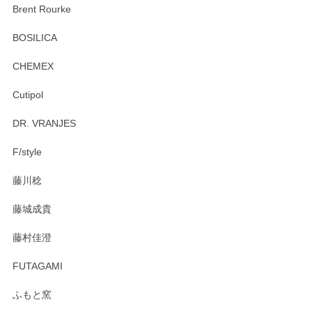
この度はペンシルオンラインショップをご利用
Brent Rourke
頂き誠にありがとうございます。 お探しのカッ
プ＆ソーサーをお届けでき嬉しく思います。 今
BOSILICA
後ともどうぞよろしくお願いいたします。
CHEMEX
Cutipol
Brent Rourke（ブレント ルーク） オーバルシェーカーボックス 4
DR. VRANJES
2026/01/15
F/style
注文から手元に届くまでとても早く、梱包もしっかりしてお
藤川稔
りました。お品もとても素敵でした。ありがとうございまし
た。
藤城成貴
この度はペンシルオンラインショップをご利用
藤村佳澄
頂き誠にありがとうございました。 そしてご丁
寧なレビューをありがとうございます。これか
FUTAGAMI
らもより良いご対応ができるよう努めてまいり
ます。またのご利用をお待ちしております。
ふもと窯