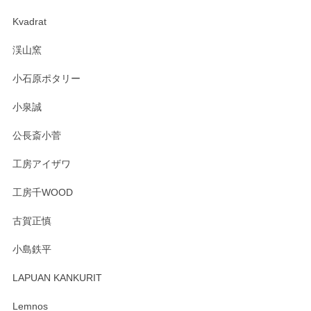
2025/04/07
Kvadrat
淡いグリーンのカラーがとても可愛いです❤️ ありがとうござ
渓山窯
いましたm(_)m
小石原ポタリー
この度はペンシルオンラインショップをご利用
小泉誠
いただき誠にありがとうございました。森脇さ
んの作品はほっこりいたしますね。今後ともど
公長斎小菅
うぞよろしくお願いいたします。
工房アイザワ
工房千WOOD
森脇靖 湯呑 若苗釉
古賀正慎
2025/04/07
小島鉄平
レビューが遅くなり申し訳ありません、 無事届いておりま
す。 素敵な湯呑みでとても気に入りました。 発送も早く、
LAPUAN KANKURIT
ありがとうございます。 メッセージもありがとうございまし
たm(_)m
Lemnos