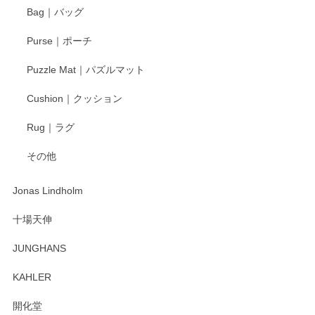
す。今後ともどうぞよろしくお願いいたしま
Bag｜バッグ
す。
Purse｜ポーチ
Puzzle Mat｜パズルマット
柴田慶信商店 大館曲げわっぱ 白木小判弁当箱（大）
Cushion｜クッション
2025/04/16
Rug｜ラグ
入金翌日にすぐ届きました！ 梱包も丁寧にして頂きメッセー
その他
ジもありがとうございました。 初めてのわっぱ弁当箱で大切
な物を開けるようにドキドキしながら開封しました。綺麗な
わっぱで感激です！ これから大切に使って風合いが変わるの
Jonas Lindholm
も楽しんで行きたいと思います。
十場天伸
この度はペンシルオンラインショップでのご購
JUNGHANS
入、そしてレビューまで誠にありがとうござい
ます。柴田慶信商店さんの曲げわっぱは、日々
KAHLER
の暮らしを豊かにするお品だと私たちも思って
おります。お手入れ方法がいろいろとございま
開化堂