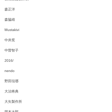
おかけしました。 ありがとうございます。
森正洋
この度はペンシルオンラインショップをご利用
森脇靖
頂き、レビューもありがとうございます。カレ
ー皿を気に入って頂けたようで安心しました。
Mustakivi
気になられるものがありましたら、またお気軽
にお問い合わせください。今後ともよろしくお
中井窯
願いいたします。
中曽智子
2016/
PASS THE BATON（パス ザ バトン） x mina perhonen（ミナ ペルホネン） ディーププレート（咲いている花にただ笑ふ）ミントグリーン
2025/02/12
nendo
野田琺瑯
大治将典
PASS THE BATON（パス ザ バトン） x mina perhonen（ミナ ペルホネン） プレート（咲いている花にただ笑ふ）ミントグリーン
2025/02/12
大矢製作所
岡本太郎