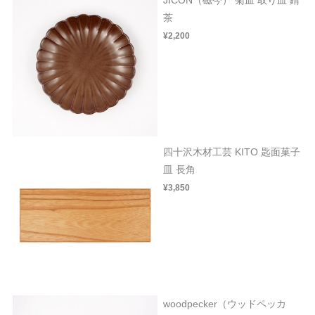
JICON（磁今） 菊皿 取り皿 錆
茶
¥2,200
四十沢木材工芸 KITO 匙面菓子
皿 長角
¥3,850
woodpecker（ウッドペッカ