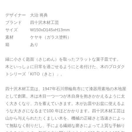
デザイナー 大治 将典
ブランド 四十沢木材工芸
サイズ W150xD145xH13mm
素材 ケヤキ（ガラス塗料）
箱 あり
縁に小さく匙面（さじめん）を取ったフラットな菓子皿です。
木といっしょに日常を過ごせるようにと名付けた、木のプロダク
トシリーズ「KITO（きと）」。
四十沢木材工芸は、1947年石川県輪島市にて漆器用素地の木地屋
として創業。木は木目一つ一つが木自身を抱きかかえるように太
く大きくなり、力を蓄えていきます。木がお皿やお盆に使えるよ
うな大きさになるまで100 年ほどかかります。​四十沢木材工芸は
山から与えられたたくましい木を、機械の正確さと迅速さによっ
て無駄なく削りだし、手による繊細な磨きによって上質な手触り