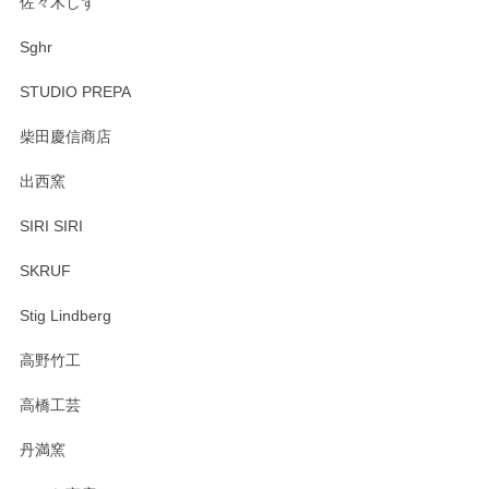
佐々木しず
Sghr
STUDIO PREPA
柴田慶信商店
出西窯
SIRI SIRI
SKRUF
Stig Lindberg
高野竹工
高橋工芸
丹満窯