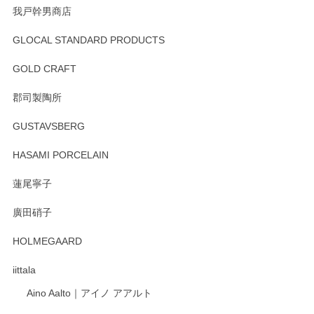
我戸幹男商店
GLOCAL STANDARD PRODUCTS
徳永遊心 みかんづくし 飯碗
2025/12/31
GOLD CRAFT
郡司製陶所
徳永遊心 みかんづくし マグカップ
GUSTAVSBERG
2025/12/31
HASAMI PORCELAIN
蓮尾寧子
徳永遊心 みかんづくし 口巻皿6寸
廣田硝子
2025/12/31
HOLMEGAARD
徳永遊心さんの作品が好きなので、購入できうれしいです。
これからも楽しみにしています。
iittala
Aino Aalto｜アイノ アアルト
レビューをありがとうございます。 そしてお喜