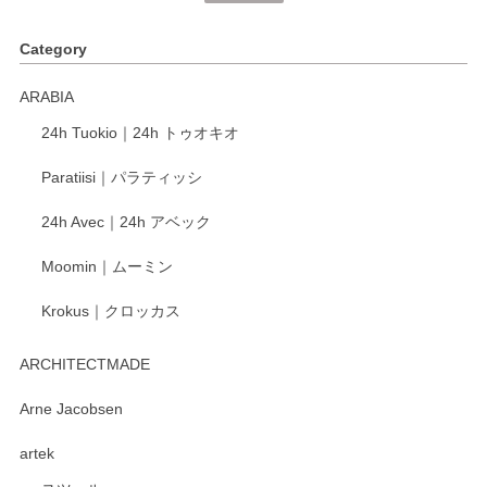
く、他の柄も何枚かこちらで買い、毎食時に使用していま
す。ショップの方が大変丁寧で、1枚不良がありましたが快
Category
く交換して下さいました。
ARABIA
この度もレビューをご投稿いただき、誠にあり
24h Tuokio｜24h トゥオキオ
がとうございます。 同じシリーズの器を揃えて
ご愛用いただいているとのこと、大変嬉しく思
Paratiisi｜パラティッシ
います。 温かいお言葉をいただき、ありがとう
ございました。 今後ともどうぞよろしくお願い
24h Avec｜24h アベック
いたします。
Moomin｜ムーミン
Krokus｜クロッカス
kata kata（カタカタ） 印判手小皿 たんぽぽ
2026/06/15
ARCHITECTMADE
深さや大きさがとてもちょうど良く、手に馴染み、洗いやす
Arne Jacobsen
く、他の柄も何枚かこちらで買い、毎食時に使用していま
artek
す。ショップの方が大変親切、丁寧で、また利用させて頂き
たいショップさんです。