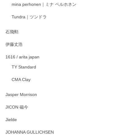
mina perhonen｜ミナ ペルホネン
宮島工芸製作所 返しヘラ 小
Tundra｜ツンドラ
2025/12/21
石飛勲
伊藤丈浩
渡邉陽子 マグカップ
2025/11/23
1616 / arita japan
TY Standard
CMA Clay
渡邉陽子 マーメイドタマネギガール 飾蓋付花入
2025/08/20
Jasper Morrison
とても可愛らしい。
JICON 磁今
Jielde
この度はペンシルオンラインショップでのご購
入、そしてレビューまで誠にありがとうござい
JOHANNA GULLICHSEN
ます。気に入って頂けたようで嬉しく思いま