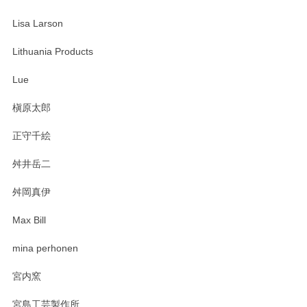
Lisa Larson
この度は当店をご利用頂き誠にありがとうござ
います。無事に届いたようで安心いたしまし
Lithuania Products
た。ひとつひとつ個性がある素敵な湯呑ですよ
ね。気に入って頂けてうれしいです。マグカッ
Lue
プと花器のレビューもありがとうございます。
今後ともよろしくお願いいたします。
槇原太郎
正守千絵
舛井岳二
柴田慶信商店 大館曲げわっぱ 白木小判弁当箱（大）
2025/03/30
舛岡真伊
Max Bill
zen to カレー皿 plate245 ホワイト
mina perhonen
2025/03/19
宮内窯
ステキなカレー皿早速使わせていただきました。 色々お手数
宮島工芸製作所