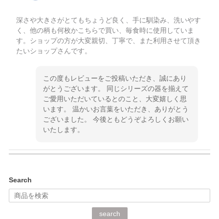
深さや大きさがとてもちょうど良く、手に馴染み、洗いやす
く、他の柄も何枚かこちらで買い、毎食時に使用していま
す。ショップの方が大変親切、丁寧で、また利用させて頂き
たいショップさんです。
この度もレビューをご投稿いただき、誠にあり
がとうございます。 同じシリーズの器を揃えて
ご愛用いただいているとのこと、大変嬉しく思
います。 温かいお言葉をいただき、ありがとう
ございました。 今後ともどうぞよろしくお願い
いたします。
kata kata（カタカタ） 印判手小皿 ぶらさがり
Search
2026/06/15
深さや大きさがとてもちょうど良く、手に馴染み、洗いやす
search