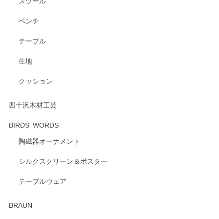
スツール
ベンチ
この度はペンシルオンラインショップをご利用
いただき、誠にありがとうございます。 また、
テーブル
レビューをご投稿いただき、重ねてお礼申し上
げます。 深さや大きさ、使い心地を気に入って
生地
いただけたようで大変嬉しく思います。 毎食時
にご愛用いただいているとのこと、とても光栄
クッション
です。 温かいお言葉をいただき、ありがとうご
ざいます。 またのご利用を心よりお待ちしてお
ります。
四十沢木材工芸
BIRDS' WORDS
陶磁器オーナメント
出西窯 カップ＆ソーサー 呉須
2026/04/24
シルクスクリーン＆ポスター
テーブルウェア
ありがとうございました。 出西窯のカップ&ソーサーを探し
ていたので、購入出来て良かったです♪
BRAUN