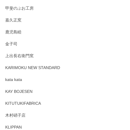
すが、風合いとともにお楽しみ頂けますと幸い
です。今後ともどうぞよろしくお願いいたしま
甲斐のぶお工房
す。
嘉久正窯
鹿児島睦
Sghr（スガハラ） Mini Vase（ミニベース） 一輪挿し 三角錐 クリアー
金子司
2025/04/07
上出長右衛門窯
プレゼント用に購入したので、まだ中は見れていないのです
が、 しっかり梱包されていたので割れてはないと思います。
KARIMOKU NEW STANDARD
kata kata
この度はペンシルオンラインショップをご利用
頂き誠にありがとうございます。 そしてレビュ
KAY BOJESEN
ーも大変嬉しく思います。 今後ともどうぞよろ
しくお願いいたします。
KITUTUKIFABRICA
木村硝子店
KLIPPAN
森脇靖 マグカップ 若苗釉