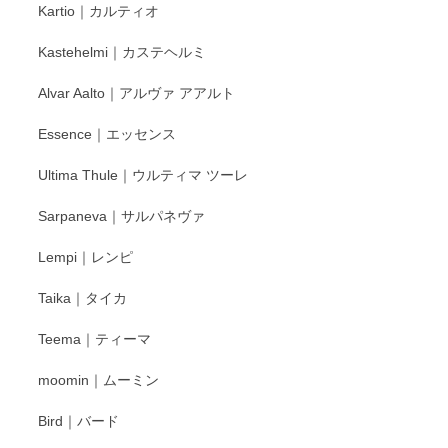
Kartio｜カルティオ
び頂き嬉しいです。 徳永遊心窯の器はこれから
もいろいろと入荷の予定です。 ペンシルインス
Kastehelmi｜カステヘルミ
タグラムにて入荷状況のご確認をして頂けます
と幸いです。 今後ともよろしくお願いいたしま
Alvar Aalto｜アルヴァ アアルト
す。
Essence｜エッセンス
Ultima Thule｜ウルティマ ツーレ
徳永遊心 色絵花繋ぎ 飯碗
2025/12/24
Sarpaneva｜サルパネヴァ
Lempi｜レンピ
丁寧に対応していただきました。ありがとうございます◎
Taika｜タイカ
この度はペンシルオンラインショップをご利用
Teema｜ティーマ
頂き誠にありがとうございました。 そしてご丁
寧なレビューをありがとうございます。これか
moomin｜ムーミン
らもより良いご対応ができるよう努めてまいり
ます。またのご利用をお待ちしております。
Bird｜バード