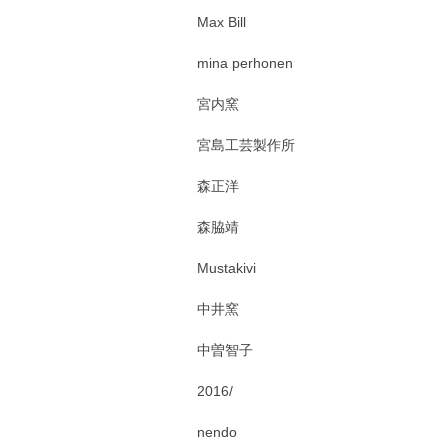
Max Bill
mina perhonen
宮内窯
宮島工芸製作所
森正洋
森脇靖
Mustakivi
中井窯
中曽智子
2016/
nendo