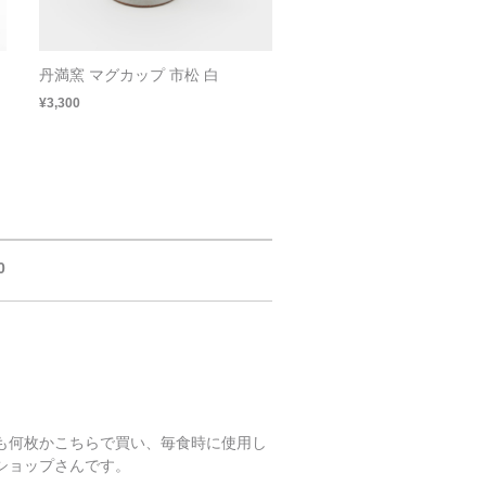
丹満窯 マグカップ 市松 白
¥3,300
0
も何枚かこちらで買い、毎食時に使用し
ショップさんです。