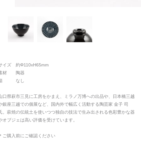
サイズ 約Φ110xH65mm
素材 陶器
箱 なし
山口県萩市三見に工房をかまえ、ミラノ万博への出品や、日本橋三越
や銀座三越での個展など、国内外で幅広く活動する陶芸家 金子 司
氏。萩焼の伝統土を使いつつ独自の技法で生み出される色彩豊かな器
やオブジェは高い評価を受けています。
＊ご購入前にご確認ください