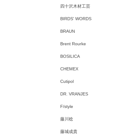
四十沢木材工芸
BIRDS' WORDS
BRAUN
Brent Rourke
BOSILICA
CHEMEX
Cutipol
DR. VRANJES
F/style
藤川稔
藤城成貴