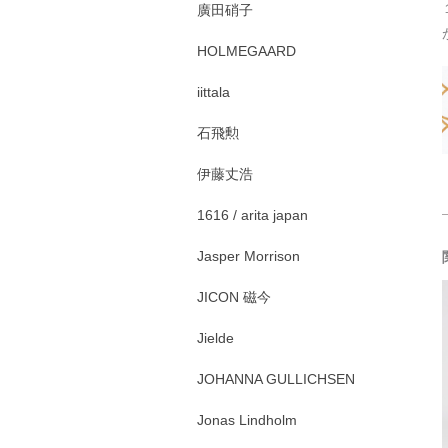
廣田硝子
HOLMEGAARD
iittala
石飛勲
伊藤丈浩
1616 / arita japan
Jasper Morrison
JICON 磁今
Jielde
JOHANNA GULLICHSEN
Jonas Lindholm