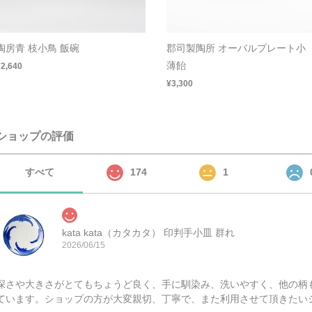
陶房青 枝小鳥 飯碗
郡司製陶所 オーバルプレート小
薄飴
¥2,640
¥3,300
ショップの評価
すべて
174
1
kata kata（カタカタ） 印判手小皿 群れ
2026/06/15
深さや大きさがとてもちょうど良く、手に馴染み、洗いやすく、他の柄
ています。ショップの方が大変親切、丁寧で、また利用させて頂きたい