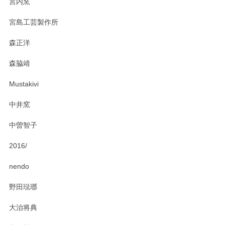
宮内窯
ステキなカレー皿早速使わせていただきました。 色々お手数
宮島工芸製作所
おかけしました。 ありがとうございます。
森正洋
この度はペンシルオンラインショップをご利用
森脇靖
頂き、レビューもありがとうございます。カレ
ー皿を気に入って頂けたようで安心しました。
Mustakivi
気になられるものがありましたら、またお気軽
にお問い合わせください。今後ともよろしくお
中井窯
願いいたします。
中曽智子
2016/
PASS THE BATON（パス ザ バトン） x mina perhonen（ミナ ペルホネン） ディーププレート（咲いている花にただ笑ふ）ミントグリーン
2025/02/12
nendo
野田琺瑯
大治将典
PASS THE BATON（パス ザ バトン） x mina perhonen（ミナ ペルホネン） プレート（咲いている花にただ笑ふ）ミントグリーン
2025/02/12