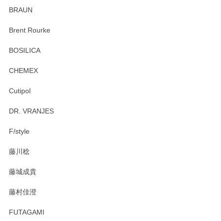
ていたので、購入出来て良かったです♪
BRAUN
この度はペンシルオンラインショップをご利用
Brent Rourke
頂き誠にありがとうございます。 お探しのカッ
プ＆ソーサーをお届けでき嬉しく思います。 今
BOSILICA
後ともどうぞよろしくお願いいたします。
CHEMEX
Cutipol
Brent Rourke（ブレント ルーク） オーバルシェーカーボックス 4
DR. VRANJES
2026/01/15
F/style
注文から手元に届くまでとても早く、梱包もしっかりしてお
藤川稔
りました。お品もとても素敵でした。ありがとうございまし
た。
藤城成貴
この度はペンシルオンラインショップをご利用
藤村佳澄
頂き誠にありがとうございました。 そしてご丁
寧なレビューをありがとうございます。これか
FUTAGAMI