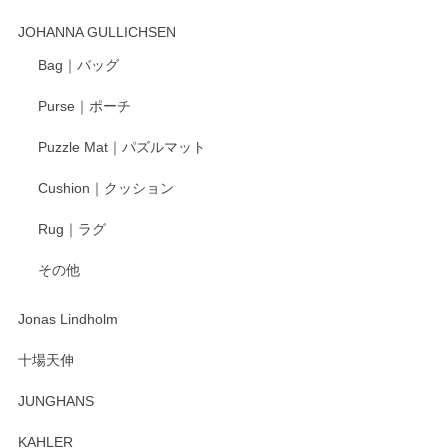
この度はペンシルオンラインショップでのご購
入、そしてレビューまで誠にありがとうござい
JOHANNA GULLICHSEN
ます。気に入って頂けたようで嬉しく思いま
す。今後ともどうぞよろしくお願いいたしま
Bag｜バッグ
す。
Purse｜ポーチ
Puzzle Mat｜パズルマット
柴田慶信商店 大館曲げわっぱ 白木小判弁当箱（大）
Cushion｜クッション
2025/04/16
Rug｜ラグ
入金翌日にすぐ届きました！ 梱包も丁寧にして頂きメッセー
その他
ジもありがとうございました。 初めてのわっぱ弁当箱で大切
な物を開けるようにドキドキしながら開封しました。綺麗な
わっぱで感激です！ これから大切に使って風合いが変わるの
Jonas Lindholm
も楽しんで行きたいと思います。
十場天伸
この度はペンシルオンラインショップでのご購
JUNGHANS
入、そしてレビューまで誠にありがとうござい
ます。柴田慶信商店さんの曲げわっぱは、日々
KAHLER