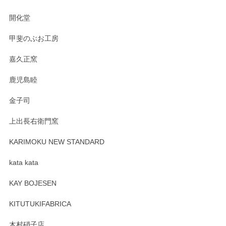
の暮らしを豊かにするお品だと私たちも思って
おります。お手入れ方法がいろいろとございま
開化堂
すが、風合いとともにお楽しみ頂けますと幸い
です。今後ともどうぞよろしくお願いいたしま
甲斐のぶお工房
す。
嘉久正窯
鹿児島睦
Sghr（スガハラ） Mini Vase（ミニベース） 一輪挿し 三角錐 クリアー
金子司
2025/04/07
上出長右衛門窯
プレゼント用に購入したので、まだ中は見れていないのです
が、 しっかり梱包されていたので割れてはないと思います。
KARIMOKU NEW STANDARD
kata kata
この度はペンシルオンラインショップをご利用
頂き誠にありがとうございます。 そしてレビュ
KAY BOJESEN
ーも大変嬉しく思います。 今後ともどうぞよろ
しくお願いいたします。
KITUTUKIFABRICA
木村硝子店