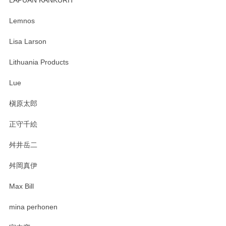
LAPUAN KANKURIT
ありがとうございます。 メッセージもありがとうございまし
たm(_)m
Lemnos
Lisa Larson
この度は当店をご利用頂き誠にありがとうござ
います。無事に届いたようで安心いたしまし
Lithuania Products
た。ひとつひとつ個性がある素敵な湯呑ですよ
ね。気に入って頂けてうれしいです。マグカッ
Lue
プと花器のレビューもありがとうございます。
今後ともよろしくお願いいたします。
槇原太郎
正守千絵
舛井岳二
柴田慶信商店 大館曲げわっぱ 白木小判弁当箱（大）
2025/03/30
舛岡真伊
Max Bill
zen to カレー皿 plate245 ホワイト
mina perhonen
2025/03/19