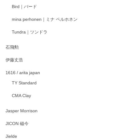
ます。またのご利用をお待ちしております。
Bird｜バード
mina perhonen｜ミナ ペルホネン
宮島工芸製作所 返しヘラ 小
Tundra｜ツンドラ
2025/12/21
石飛勲
伊藤丈浩
渡邉陽子 マグカップ
2025/11/23
1616 / arita japan
TY Standard
CMA Clay
渡邉陽子 マーメイドタマネギガール 飾蓋付花入
2025/08/20
Jasper Morrison
とても可愛らしい。
JICON 磁今
Jielde