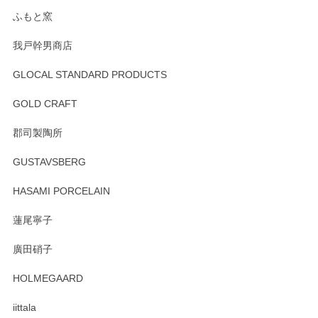
らもより良いご対応ができるよう努めてまいり
ます。またのご利用をお待ちしております。
ふもと窯
我戸幹男商店
GLOCAL STANDARD PRODUCTS
徳永遊心 みかんづくし 飯碗
2025/12/31
GOLD CRAFT
郡司製陶所
徳永遊心 みかんづくし マグカップ
GUSTAVSBERG
2025/12/31
HASAMI PORCELAIN
蓮尾寧子
徳永遊心 みかんづくし 口巻皿6寸
廣田硝子
2025/12/31
HOLMEGAARD
徳永遊心さんの作品が好きなので、購入できうれしいです。
これからも楽しみにしています。
iittala