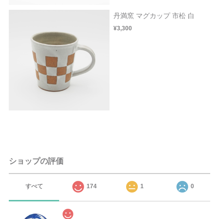
丹満窯 マグカップ 市松 白
¥3,300
ショップの評価
すべて
174
1
0