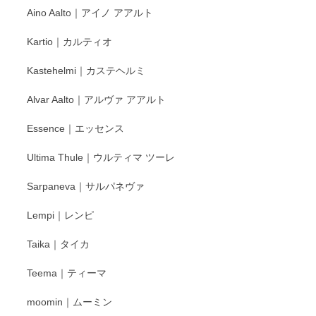
Aino Aalto｜アイノ アアルト
レビューをありがとうございます。 そしてお喜
Kartio｜カルティオ
び頂き嬉しいです。 徳永遊心窯の器はこれから
もいろいろと入荷の予定です。 ペンシルインス
Kastehelmi｜カステヘルミ
タグラムにて入荷状況のご確認をして頂けます
と幸いです。 今後ともよろしくお願いいたしま
Alvar Aalto｜アルヴァ アアルト
す。
Essence｜エッセンス
Ultima Thule｜ウルティマ ツーレ
徳永遊心 色絵花繋ぎ 飯碗
2025/12/24
Sarpaneva｜サルパネヴァ
Lempi｜レンピ
丁寧に対応していただきました。ありがとうございます◎
Taika｜タイカ
この度はペンシルオンラインショップをご利用
Teema｜ティーマ
頂き誠にありがとうございました。 そしてご丁
寧なレビューをありがとうございます。これか
moomin｜ムーミン
らもより良いご対応ができるよう努めてまいり