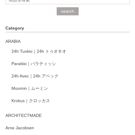
深さや大きさがとてもちょうど良く、手に馴染み、洗いやす
search
く、他の柄も何枚かこちらで買い、毎食時に使用していま
す。ショップの方が大変丁寧で、1枚不良がありましたが快
Category
く交換して下さいました。
ARABIA
この度もレビューをご投稿いただき、誠にあり
24h Tuokio｜24h トゥオキオ
がとうございます。 同じシリーズの器を揃えて
ご愛用いただいているとのこと、大変嬉しく思
Paratiisi｜パラティッシ
います。 温かいお言葉をいただき、ありがとう
ございました。 今後ともどうぞよろしくお願い
24h Avec｜24h アベック
いたします。
Moomin｜ムーミン
Krokus｜クロッカス
kata kata（カタカタ） 印判手小皿 たんぽぽ
2026/06/15
ARCHITECTMADE
深さや大きさがとてもちょうど良く、手に馴染み、洗いやす
Arne Jacobsen
く、他の柄も何枚かこちらで買い、毎食時に使用していま