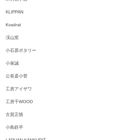
KLIPPAN
森脇靖 マグカップ 若苗釉
2025/04/07
Kvadrat
淡いグリーンのカラーがとても可愛いです❤️ ありがとうござ
渓山窯
いましたm(_)m
小石原ポタリー
この度はペンシルオンラインショップをご利用
小泉誠
いただき誠にありがとうございました。森脇さ
んの作品はほっこりいたしますね。今後ともど
公長斎小菅
うぞよろしくお願いいたします。
工房アイザワ
工房千WOOD
森脇靖 湯呑 若苗釉
古賀正慎
2025/04/07
小島鉄平
レビューが遅くなり申し訳ありません、 無事届いておりま
す。 素敵な湯呑みでとても気に入りました。 発送も早く、