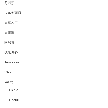
丹満窯
ツルヤ商店
天童木工
天龍窯
陶房青
徳永遊心
Tomotake
Vitra
Wa わ
Picnic
Rocuru