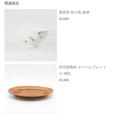
関連商品
陶房青 枝小鳥 飯碗
¥2,640
郡司製陶所 オーバルプレート
小 薄飴
¥3,300