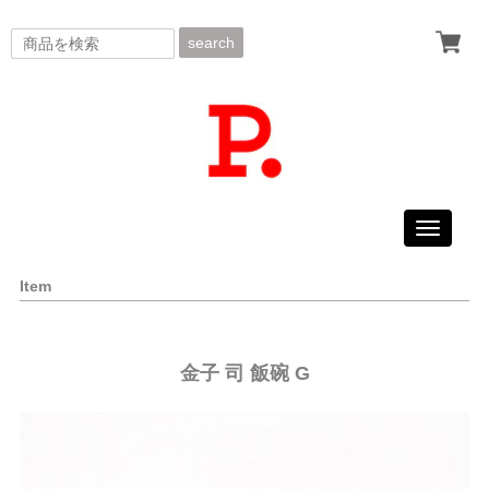
search
Toggle
navigati
Item
金子 司 飯碗 G