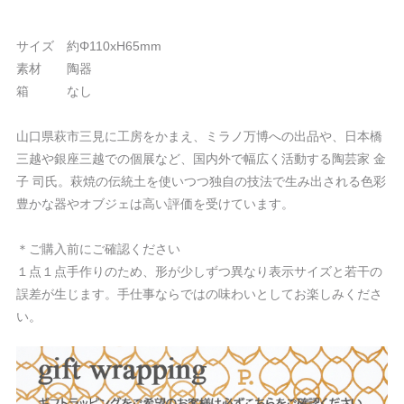
サイズ 約Φ110xH65mm
素材 陶器
箱 なし
山口県萩市三見に工房をかまえ、ミラノ万博への出品や、日本橋
三越や銀座三越での個展など、国内外で幅広く活動する陶芸家 金
子 司氏。萩焼の伝統土を使いつつ独自の技法で生み出される色彩
豊かな器やオブジェは高い評価を受けています。
＊ご購入前にご確認ください
１点１点手作りのため、形が少しずつ異なり表示サイズと若干の
誤差が生じます。手仕事ならではの味わいとしてお楽しみくださ
い。