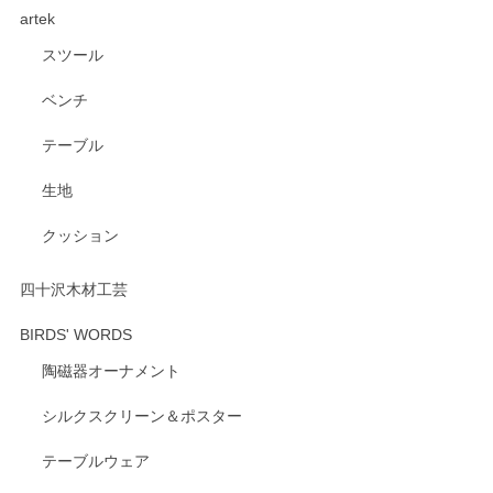
artek
す。ショップの方が大変親切、丁寧で、また利用させて頂き
たいショップさんです。
スツール
ベンチ
この度はペンシルオンラインショップをご利用
いただき、誠にありがとうございます。 また、
テーブル
レビューをご投稿いただき、重ねてお礼申し上
げます。 深さや大きさ、使い心地を気に入って
生地
いただけたようで大変嬉しく思います。 毎食時
にご愛用いただいているとのこと、とても光栄
クッション
です。 温かいお言葉をいただき、ありがとうご
ざいます。 またのご利用を心よりお待ちしてお
ります。
四十沢木材工芸
BIRDS' WORDS
陶磁器オーナメント
出西窯 カップ＆ソーサー 呉須
2026/04/24
シルクスクリーン＆ポスター
テーブルウェア
ありがとうございました。 出西窯のカップ&ソーサーを探し