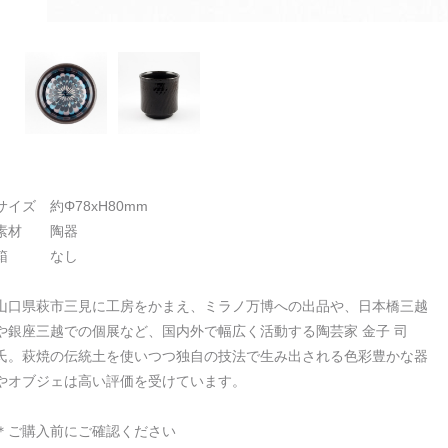
サイズ 約Φ78xH80mm
素材 陶器
箱 なし
山口県萩市三見に工房をかまえ、ミラノ万博への出品や、日本橋三越
や銀座三越での個展など、国内外で幅広く活動する陶芸家 金子 司
氏。萩焼の伝統土を使いつつ独自の技法で生み出される色彩豊かな器
やオブジェは高い評価を受けています。
＊ご購入前にご確認ください