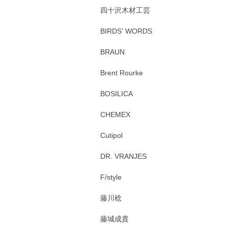
四十沢木材工芸
BIRDS' WORDS
BRAUN
Brent Rourke
BOSILICA
CHEMEX
Cutipol
DR. VRANJES
F/style
藤川稔
藤城成貴