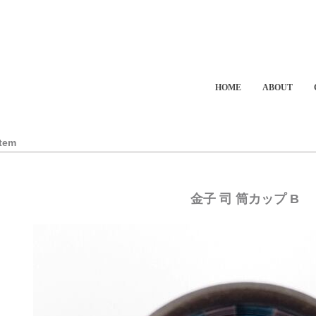
HOME
ABOUT
Item
金子 司 筒カップ B