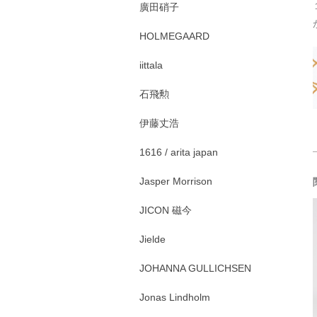
廣田硝子
HOLMEGAARD
iittala
石飛勲
伊藤丈浩
1616 / arita japan
Jasper Morrison
JICON 磁今
Jielde
JOHANNA GULLICHSEN
Jonas Lindholm