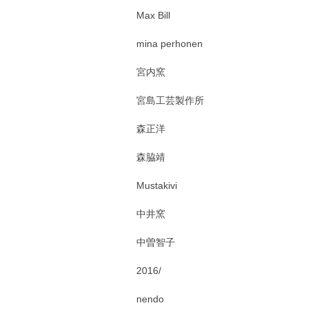
Max Bill
mina perhonen
宮内窯
宮島工芸製作所
森正洋
森脇靖
Mustakivi
中井窯
中曽智子
2016/
nendo