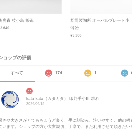
陶房青 枝小鳥 飯碗
郡司製陶所 オーバルプレート小
薄飴
¥2,640
¥3,300
ショップの評価
すべて
174
1
kata kata（カタカタ） 印判手小皿 群れ
2026/06/15
深さや大きさがとてもちょうど良く、手に馴染み、洗いやすく、他の柄
ています。ショップの方が大変親切、丁寧で、また利用させて頂きたい