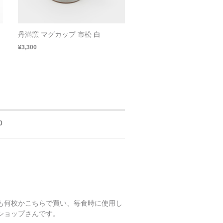
丹満窯 マグカップ 市松 白
¥3,300
0
も何枚かこちらで買い、毎食時に使用し
ショップさんです。