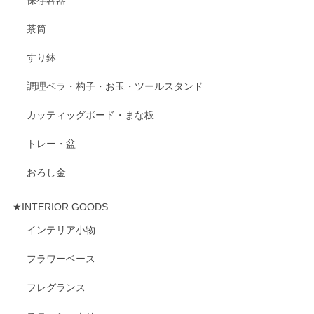
保存容器
茶筒
すり鉢
調理ベラ・杓子・お玉・ツールスタンド
カッティッグボード・まな板
トレー・盆
おろし金
★INTERIOR GOODS
インテリア小物
フラワーベース
フレグランス