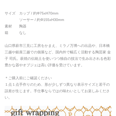
サイズ カップ / 約Φ75xH70mm
ソーサー / 約Φ155xH30mm
素材 陶器
箱 なし
山口県萩市三見に工房をかまえ、ミラノ万博への出品や、日本橋
三越や銀座三越での個展など、国内外で幅広く活動する陶芸家 金
子 司氏。萩焼の伝統土を使いつつ独自の技法で生み出される色彩
豊かな器やオブジェは高い評価を受けています。
＊ご購入前にご確認ください
１点１点手作りのため、形が少しずつ異なり表示サイズと若干の
誤差が生じます。手仕事ならではの味わいとしてお楽しみくださ
い。