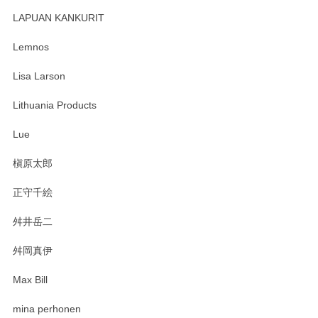
レビューが遅くなり申し訳ありません、 無事届いておりま
す。 素敵な湯呑みでとても気に入りました。 発送も早く、
LAPUAN KANKURIT
ありがとうございます。 メッセージもありがとうございまし
たm(_)m
Lemnos
Lisa Larson
この度は当店をご利用頂き誠にありがとうござ
います。無事に届いたようで安心いたしまし
Lithuania Products
た。ひとつひとつ個性がある素敵な湯呑ですよ
ね。気に入って頂けてうれしいです。マグカッ
Lue
プと花器のレビューもありがとうございます。
今後ともよろしくお願いいたします。
槇原太郎
正守千絵
舛井岳二
柴田慶信商店 大館曲げわっぱ 白木小判弁当箱（大）
2025/03/30
舛岡真伊
Max Bill
zen to カレー皿 plate245 ホワイト
mina perhonen
2025/03/19