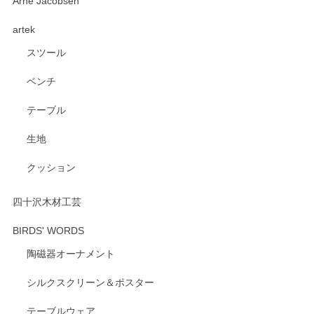
深さや大きさがとてもちょうど良く、手に馴染み、洗いやす
Arne Jacobsen
く、他の柄も何枚かこちらで買い、毎食時に使用していま
artek
す。ショップの方が大変親切、丁寧で、また利用させて頂き
たいショップさんです。
スツール
ベンチ
この度はペンシルオンラインショップをご利用
いただき、誠にありがとうございます。 また、
テーブル
レビューをご投稿いただき、重ねてお礼申し上
げます。 深さや大きさ、使い心地を気に入って
生地
いただけたようで大変嬉しく思います。 毎食時
にご愛用いただいているとのこと、とても光栄
クッション
です。 温かいお言葉をいただき、ありがとうご
ざいます。 またのご利用を心よりお待ちしてお
ります。
四十沢木材工芸
BIRDS' WORDS
陶磁器オーナメント
出西窯 カップ＆ソーサー 呉須
2026/04/24
シルクスクリーン＆ポスター
テーブルウェア