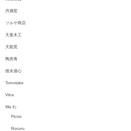
丹満窯
ツルヤ商店
天童木工
天龍窯
陶房青
徳永遊心
Tomotake
Vitra
Wa わ
Picnic
Rocuru