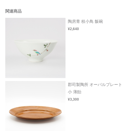
関連商品
陶房青 枝小鳥 飯碗
¥2,640
郡司製陶所 オーバルプレート
小 薄飴
¥3,300