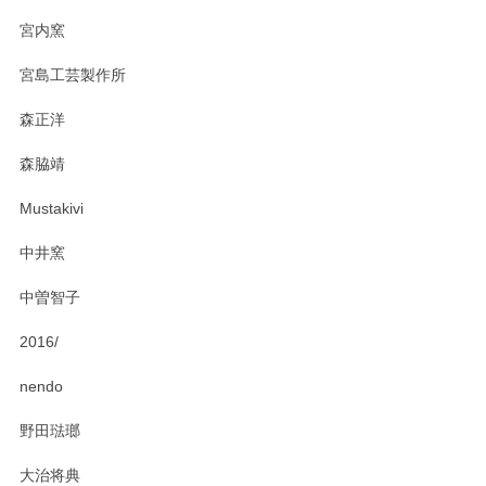
宮内窯
ステキなカレー皿早速使わせていただきました。 色々お手数
宮島工芸製作所
おかけしました。 ありがとうございます。
森正洋
この度はペンシルオンラインショップをご利用
森脇靖
頂き、レビューもありがとうございます。カレ
ー皿を気に入って頂けたようで安心しました。
Mustakivi
気になられるものがありましたら、またお気軽
にお問い合わせください。今後ともよろしくお
中井窯
願いいたします。
中曽智子
2016/
PASS THE BATON（パス ザ バトン） x mina perhonen（ミナ ペルホネン） ディーププレート（咲いている花にただ笑ふ）ミントグリーン
2025/02/12
nendo
野田琺瑯
大治将典
PASS THE BATON（パス ザ バトン） x mina perhonen（ミナ ペルホネン） プレート（咲いている花にただ笑ふ）ミントグリーン