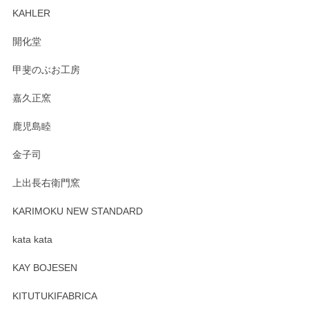
ます。柴田慶信商店さんの曲げわっぱは、日々
KAHLER
の暮らしを豊かにするお品だと私たちも思って
おります。お手入れ方法がいろいろとございま
開化堂
すが、風合いとともにお楽しみ頂けますと幸い
です。今後ともどうぞよろしくお願いいたしま
甲斐のぶお工房
す。
嘉久正窯
鹿児島睦
Sghr（スガハラ） Mini Vase（ミニベース） 一輪挿し 三角錐 クリアー
金子司
2025/04/07
上出長右衛門窯
プレゼント用に購入したので、まだ中は見れていないのです
が、 しっかり梱包されていたので割れてはないと思います。
KARIMOKU NEW STANDARD
kata kata
この度はペンシルオンラインショップをご利用
頂き誠にありがとうございます。 そしてレビュ
KAY BOJESEN
ーも大変嬉しく思います。 今後ともどうぞよろ
しくお願いいたします。
KITUTUKIFABRICA