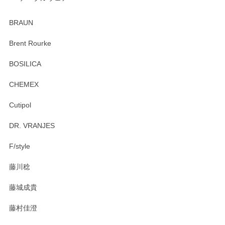
ありがとうございました。 出西窯のカップ&ソーサーを探し
ていたので、購入出来て良かったです♪
BRAUN
この度はペンシルオンラインショップをご利用
Brent Rourke
頂き誠にありがとうございます。 お探しのカッ
プ＆ソーサーをお届けでき嬉しく思います。 今
BOSILICA
後ともどうぞよろしくお願いいたします。
CHEMEX
Cutipol
Brent Rourke（ブレント ルーク） オーバルシェーカーボックス 4
DR. VRANJES
2026/01/15
F/style
注文から手元に届くまでとても早く、梱包もしっかりしてお
藤川稔
りました。お品もとても素敵でした。ありがとうございまし
た。
藤城成貴
この度はペンシルオンラインショップをご利用
藤村佳澄
頂き誠にありがとうございました。 そしてご丁