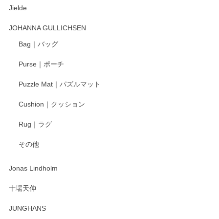
Jielde
この度はペンシルオンラインショップでのご購
入、そしてレビューまで誠にありがとうござい
JOHANNA GULLICHSEN
ます。気に入って頂けたようで嬉しく思いま
す。今後ともどうぞよろしくお願いいたしま
Bag｜バッグ
す。
Purse｜ポーチ
Puzzle Mat｜パズルマット
柴田慶信商店 大館曲げわっぱ 白木小判弁当箱（大）
Cushion｜クッション
2025/04/16
Rug｜ラグ
入金翌日にすぐ届きました！ 梱包も丁寧にして頂きメッセー
その他
ジもありがとうございました。 初めてのわっぱ弁当箱で大切
な物を開けるようにドキドキしながら開封しました。綺麗な
わっぱで感激です！ これから大切に使って風合いが変わるの
Jonas Lindholm
も楽しんで行きたいと思います。
十場天伸
この度はペンシルオンラインショップでのご購
JUNGHANS
入、そしてレビューまで誠にありがとうござい