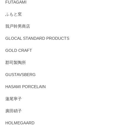
寧なレビューをありがとうございます。これか
FUTAGAMI
らもより良いご対応ができるよう努めてまいり
ます。またのご利用をお待ちしております。
ふもと窯
我戸幹男商店
GLOCAL STANDARD PRODUCTS
徳永遊心 みかんづくし 飯碗
2025/12/31
GOLD CRAFT
郡司製陶所
徳永遊心 みかんづくし マグカップ
GUSTAVSBERG
2025/12/31
HASAMI PORCELAIN
蓮尾寧子
徳永遊心 みかんづくし 口巻皿6寸
廣田硝子
2025/12/31
HOLMEGAARD
徳永遊心さんの作品が好きなので、購入できうれしいです。