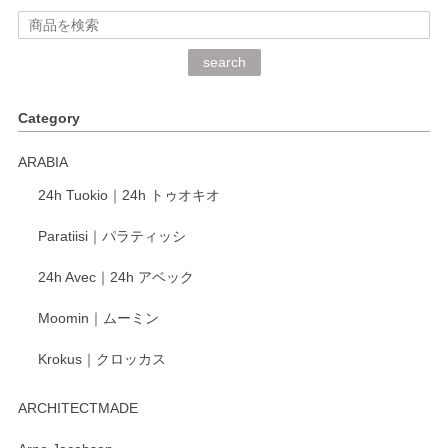
2026/06/15
深さや大きさがとてもちょうど良く、手に馴染み、洗いやす
search
く、他の柄も何枚かこちらで買い、毎食時に使用していま
す。ショップの方が大変丁寧で、1枚不良がありましたが快
Category
く交換して下さいました。
ARABIA
この度もレビューをご投稿いただき、誠にあり
24h Tuokio｜24h トゥオキオ
がとうございます。 同じシリーズの器を揃えて
ご愛用いただいているとのこと、大変嬉しく思
Paratiisi｜パラティッシ
います。 温かいお言葉をいただき、ありがとう
ございました。 今後ともどうぞよろしくお願い
24h Avec｜24h アベック
いたします。
Moomin｜ムーミン
Krokus｜クロッカス
kata kata（カタカタ） 印判手小皿 たんぽぽ
2026/06/15
ARCHITECTMADE