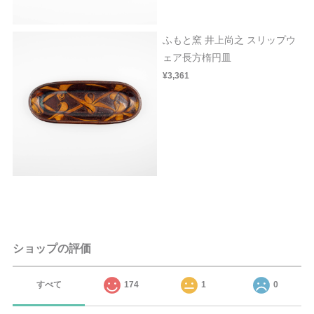
ふもと窯 井上尚之 スリップウ
ェア長方楕円皿
¥3,361
ショップの評価
すべて
174
1
0