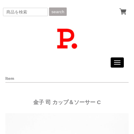
search
Toggle
navigati
Item
金子 司 カップ＆ソーサー C