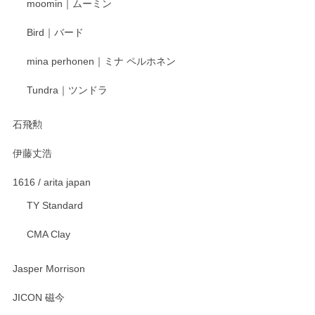
moomin｜ムーミン
らもより良いご対応ができるよう努めてまいり
ます。またのご利用をお待ちしております。
Bird｜バード
mina perhonen｜ミナ ペルホネン
宮島工芸製作所 返しヘラ 小
Tundra｜ツンドラ
2025/12/21
石飛勲
伊藤丈浩
渡邉陽子 マグカップ
2025/11/23
1616 / arita japan
TY Standard
CMA Clay
渡邉陽子 マーメイドタマネギガール 飾蓋付花入
2025/08/20
Jasper Morrison
とても可愛らしい。
JICON 磁今