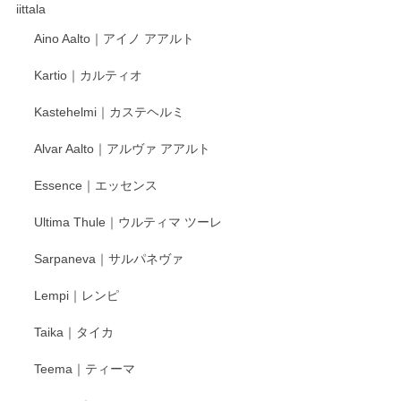
これからも楽しみにしています。
iittala
Aino Aalto｜アイノ アアルト
レビューをありがとうございます。 そしてお喜
Kartio｜カルティオ
び頂き嬉しいです。 徳永遊心窯の器はこれから
もいろいろと入荷の予定です。 ペンシルインス
Kastehelmi｜カステヘルミ
タグラムにて入荷状況のご確認をして頂けます
と幸いです。 今後ともよろしくお願いいたしま
Alvar Aalto｜アルヴァ アアルト
す。
Essence｜エッセンス
Ultima Thule｜ウルティマ ツーレ
徳永遊心 色絵花繋ぎ 飯碗
2025/12/24
Sarpaneva｜サルパネヴァ
Lempi｜レンピ
丁寧に対応していただきました。ありがとうございます◎
Taika｜タイカ
この度はペンシルオンラインショップをご利用
Teema｜ティーマ
頂き誠にありがとうございました。 そしてご丁
寧なレビューをありがとうございます。これか