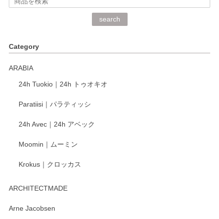
深さや大きさがとてもちょうど良く、手に馴染み、洗いやす
search
く、他の柄も何枚かこちらで買い、毎食時に使用していま
す。ショップの方が大変丁寧で、1枚不良がありましたが快
Category
く交換して下さいました。
ARABIA
この度もレビューをご投稿いただき、誠にあり
24h Tuokio｜24h トゥオキオ
がとうございます。 同じシリーズの器を揃えて
ご愛用いただいているとのこと、大変嬉しく思
Paratiisi｜パラティッシ
います。 温かいお言葉をいただき、ありがとう
ございました。 今後ともどうぞよろしくお願い
24h Avec｜24h アベック
いたします。
Moomin｜ムーミン
Krokus｜クロッカス
kata kata（カタカタ） 印判手小皿 たんぽぽ
2026/06/15
ARCHITECTMADE
深さや大きさがとてもちょうど良く、手に馴染み、洗いやす
Arne Jacobsen
く、他の柄も何枚かこちらで買い、毎食時に使用していま