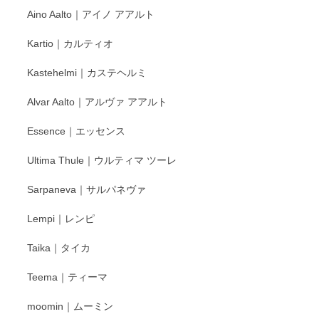
Aino Aalto｜アイノ アアルト
レビューをありがとうございます。 そしてお喜
Kartio｜カルティオ
び頂き嬉しいです。 徳永遊心窯の器はこれから
もいろいろと入荷の予定です。 ペンシルインス
Kastehelmi｜カステヘルミ
タグラムにて入荷状況のご確認をして頂けます
と幸いです。 今後ともよろしくお願いいたしま
Alvar Aalto｜アルヴァ アアルト
す。
Essence｜エッセンス
Ultima Thule｜ウルティマ ツーレ
徳永遊心 色絵花繋ぎ 飯碗
2025/12/24
Sarpaneva｜サルパネヴァ
Lempi｜レンピ
丁寧に対応していただきました。ありがとうございます◎
Taika｜タイカ
この度はペンシルオンラインショップをご利用
Teema｜ティーマ
頂き誠にありがとうございました。 そしてご丁
寧なレビューをありがとうございます。これか
moomin｜ムーミン
らもより良いご対応ができるよう努めてまいり