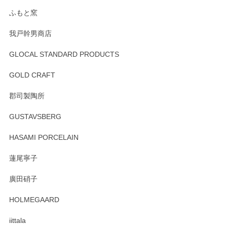
らもより良いご対応ができるよう努めてまいり
ます。またのご利用をお待ちしております。
ふもと窯
我戸幹男商店
GLOCAL STANDARD PRODUCTS
徳永遊心 みかんづくし 飯碗
2025/12/31
GOLD CRAFT
郡司製陶所
徳永遊心 みかんづくし マグカップ
GUSTAVSBERG
2025/12/31
HASAMI PORCELAIN
蓮尾寧子
徳永遊心 みかんづくし 口巻皿6寸
廣田硝子
2025/12/31
HOLMEGAARD
徳永遊心さんの作品が好きなので、購入できうれしいです。
これからも楽しみにしています。
iittala