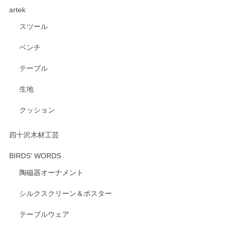
artek
す。ショップの方が大変親切、丁寧で、また利用させて頂き
たいショップさんです。
スツール
ベンチ
この度はペンシルオンラインショップをご利用
いただき、誠にありがとうございます。 また、
テーブル
レビューをご投稿いただき、重ねてお礼申し上
げます。 深さや大きさ、使い心地を気に入って
生地
いただけたようで大変嬉しく思います。 毎食時
にご愛用いただいているとのこと、とても光栄
クッション
です。 温かいお言葉をいただき、ありがとうご
ざいます。 またのご利用を心よりお待ちしてお
ります。
四十沢木材工芸
BIRDS' WORDS
陶磁器オーナメント
出西窯 カップ＆ソーサー 呉須
2026/04/24
シルクスクリーン＆ポスター
テーブルウェア
ありがとうございました。 出西窯のカップ&ソーサーを探し