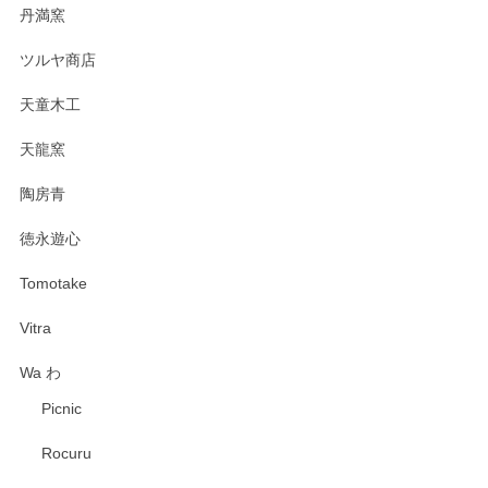
丹満窯
ツルヤ商店
天童木工
天龍窯
陶房青
徳永遊心
Tomotake
Vitra
Wa わ
Picnic
Rocuru