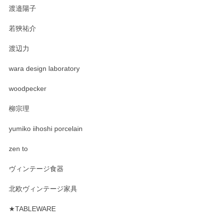
渡邉陽子
若狹祐介
渡辺力
wara design laboratory
woodpecker
柳宗理
yumiko iihoshi porcelain
zen to
ヴィンテージ食器
北欧ヴィンテージ家具
★TABLEWARE