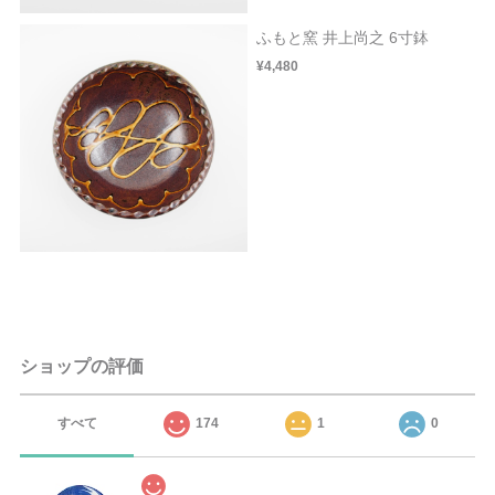
ふもと窯 井上尚之 6寸鉢
¥4,480
ショップの評価
すべて
174
1
0