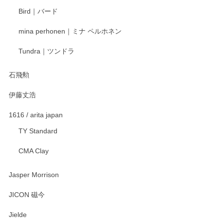
ます。またのご利用をお待ちしております。
Bird｜バード
mina perhonen｜ミナ ペルホネン
宮島工芸製作所 返しヘラ 小
Tundra｜ツンドラ
2025/12/21
石飛勲
伊藤丈浩
渡邉陽子 マグカップ
2025/11/23
1616 / arita japan
TY Standard
CMA Clay
渡邉陽子 マーメイドタマネギガール 飾蓋付花入
2025/08/20
Jasper Morrison
とても可愛らしい。
JICON 磁今
Jielde