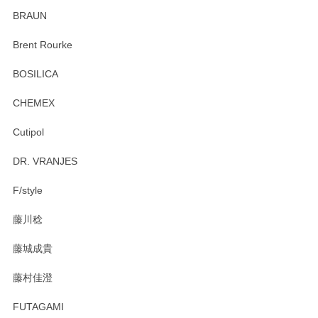
ていたので、購入出来て良かったです♪
BRAUN
この度はペンシルオンラインショップをご利用
Brent Rourke
頂き誠にありがとうございます。 お探しのカッ
プ＆ソーサーをお届けでき嬉しく思います。 今
BOSILICA
後ともどうぞよろしくお願いいたします。
CHEMEX
Cutipol
Brent Rourke（ブレント ルーク） オーバルシェーカーボックス 4
DR. VRANJES
2026/01/15
F/style
注文から手元に届くまでとても早く、梱包もしっかりしてお
藤川稔
りました。お品もとても素敵でした。ありがとうございまし
た。
藤城成貴
この度はペンシルオンラインショップをご利用
藤村佳澄
頂き誠にありがとうございました。 そしてご丁
寧なレビューをありがとうございます。これか
FUTAGAMI