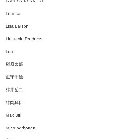
LAPUAN KANKURIT
ありがとうございます。 メッセージもありがとうございまし
たm(_)m
Lemnos
Lisa Larson
この度は当店をご利用頂き誠にありがとうござ
います。無事に届いたようで安心いたしまし
Lithuania Products
た。ひとつひとつ個性がある素敵な湯呑ですよ
ね。気に入って頂けてうれしいです。マグカッ
Lue
プと花器のレビューもありがとうございます。
今後ともよろしくお願いいたします。
槇原太郎
正守千絵
舛井岳二
柴田慶信商店 大館曲げわっぱ 白木小判弁当箱（大）
2025/03/30
舛岡真伊
Max Bill
zen to カレー皿 plate245 ホワイト
mina perhonen
2025/03/19