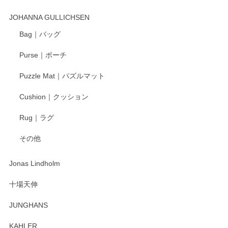
この度はペンシルオンラインショップでのご購
入、そしてレビューまで誠にありがとうござい
JOHANNA GULLICHSEN
ます。気に入って頂けたようで嬉しく思いま
す。今後ともどうぞよろしくお願いいたしま
Bag｜バッグ
す。
Purse｜ポーチ
Puzzle Mat｜パズルマット
柴田慶信商店 大館曲げわっぱ 白木小判弁当箱（大）
Cushion｜クッション
2025/04/16
Rug｜ラグ
入金翌日にすぐ届きました！ 梱包も丁寧にして頂きメッセー
その他
ジもありがとうございました。 初めてのわっぱ弁当箱で大切
な物を開けるようにドキドキしながら開封しました。綺麗な
わっぱで感激です！ これから大切に使って風合いが変わるの
Jonas Lindholm
も楽しんで行きたいと思います。
十場天伸
この度はペンシルオンラインショップでのご購
JUNGHANS
入、そしてレビューまで誠にありがとうござい
ます。柴田慶信商店さんの曲げわっぱは、日々
KAHLER