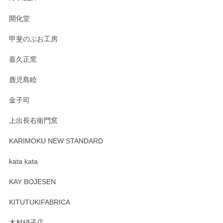
の暮らしを豊かにするお品だと私たちも思って
おります。お手入れ方法がいろいろとございま
開化堂
すが、風合いとともにお楽しみ頂けますと幸い
です。今後ともどうぞよろしくお願いいたしま
甲斐のぶお工房
す。
嘉久正窯
鹿児島睦
Sghr（スガハラ） Mini Vase（ミニベース） 一輪挿し 三角錐 クリアー
金子司
2025/04/07
上出長右衛門窯
プレゼント用に購入したので、まだ中は見れていないのです
が、 しっかり梱包されていたので割れてはないと思います。
KARIMOKU NEW STANDARD
kata kata
この度はペンシルオンラインショップをご利用
頂き誠にありがとうございます。 そしてレビュ
KAY BOJESEN
ーも大変嬉しく思います。 今後ともどうぞよろ
しくお願いいたします。
KITUTUKIFABRICA
木村硝子店