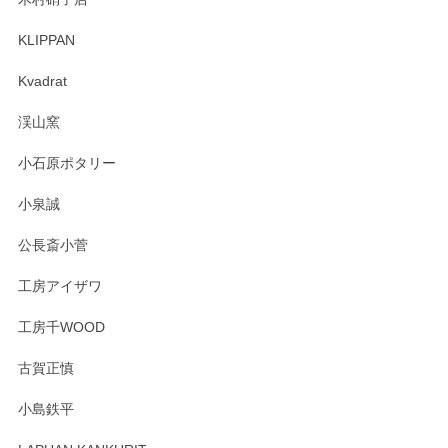
KLIPPAN
森脇靖 マグカップ 若苗釉
2025/04/07
Kvadrat
淡いグリーンのカラーがとても可愛いです❤️ ありがとうござ
渓山窯
いましたm(_)m
小石原ポタリー
この度はペンシルオンラインショップをご利用
小泉誠
いただき誠にありがとうございました。森脇さ
んの作品はほっこりいたしますね。今後ともど
公長斎小菅
うぞよろしくお願いいたします。
工房アイザワ
工房千WOOD
森脇靖 湯呑 若苗釉
古賀正慎
2025/04/07
小島鉄平
レビューが遅くなり申し訳ありません、 無事届いておりま
す。 素敵な湯呑みでとても気に入りました。 発送も早く、