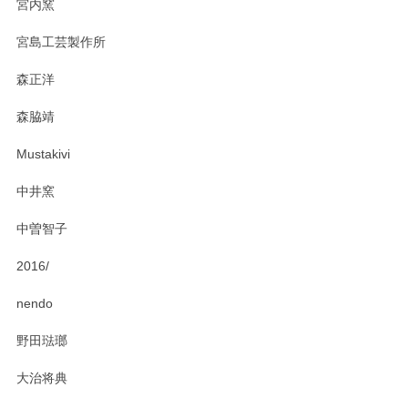
宮内窯
ステキなカレー皿早速使わせていただきました。 色々お手数
宮島工芸製作所
おかけしました。 ありがとうございます。
森正洋
この度はペンシルオンラインショップをご利用
森脇靖
頂き、レビューもありがとうございます。カレ
ー皿を気に入って頂けたようで安心しました。
Mustakivi
気になられるものがありましたら、またお気軽
にお問い合わせください。今後ともよろしくお
中井窯
願いいたします。
中曽智子
2016/
PASS THE BATON（パス ザ バトン） x mina perhonen（ミナ ペルホネン） ディーププレート（咲いている花にただ笑ふ）ミントグリーン
2025/02/12
nendo
野田琺瑯
大治将典
PASS THE BATON（パス ザ バトン） x mina perhonen（ミナ ペルホネン） プレート（咲いている花にただ笑ふ）ミントグリーン
2025/02/12