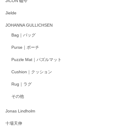
JICON 磁今
Jielde
この度はペンシルオンラインショップでのご購
入、そしてレビューまで誠にありがとうござい
JOHANNA GULLICHSEN
ます。気に入って頂けたようで嬉しく思いま
す。今後ともどうぞよろしくお願いいたしま
Bag｜バッグ
す。
Purse｜ポーチ
Puzzle Mat｜パズルマット
柴田慶信商店 大館曲げわっぱ 白木小判弁当箱（大）
Cushion｜クッション
2025/04/16
Rug｜ラグ
入金翌日にすぐ届きました！ 梱包も丁寧にして頂きメッセー
その他
ジもありがとうございました。 初めてのわっぱ弁当箱で大切
な物を開けるようにドキドキしながら開封しました。綺麗な
わっぱで感激です！ これから大切に使って風合いが変わるの
Jonas Lindholm
も楽しんで行きたいと思います。
十場天伸
この度はペンシルオンラインショップでのご購