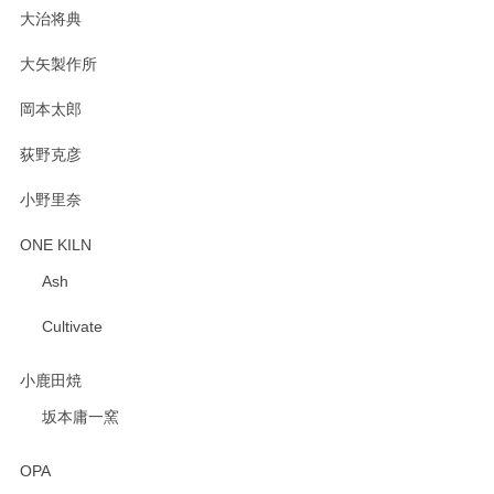
大治将典
PASS THE BATON（パス ザ バトン） x mina perhonen（ミナ ペルホネン） プレート（咲いている花にただ笑ふ）ミントグリーン
2025/02/12
大矢製作所
岡本太郎
荻野克彦
小野里奈
ONE KILN
Ash
Cultivate
小鹿田焼
坂本庸一窯
OPA