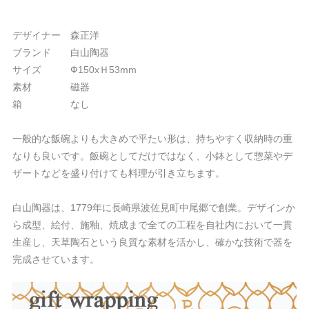
デザイナー 森正洋
ブランド 白山陶器
サイズ Ф150xＨ53mm
素材 磁器
箱 なし
一般的な飯碗よりも大きめで平たい形は、持ちやすく収納時の重
なりも良いです。飯碗としてだけではなく、小鉢として惣菜やデ
ザートなどを盛り付けても料理が引き立ちます。
白山陶器は、1779年に長崎県波佐見町中尾郷で創業。デザインか
ら成型、絵付、施釉、焼成まで全ての工程を自社内において一貫
生産し、天草陶石という良質な素材を活かし、確かな技術で器を
完成させています。