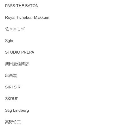
PASS THE BATON
Royal Tichelaar Makkum
佐々木しず
Sghr
STUDIO PREPA
柴田慶信商店
出西窯
SIRI SIRI
SKRUF
Stig Lindberg
高野竹工