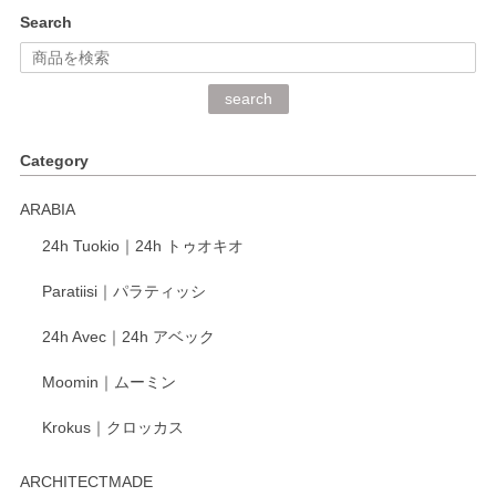
kata kata（カタカタ） 印判手小皿 ぶらさがり
Search
2026/06/15
深さや大きさがとてもちょうど良く、手に馴染み、洗いやす
search
く、他の柄も何枚かこちらで買い、毎食時に使用していま
す。ショップの方が大変丁寧で、1枚不良がありましたが快
Category
く交換して下さいました。
ARABIA
この度もレビューをご投稿いただき、誠にあり
24h Tuokio｜24h トゥオキオ
がとうございます。 同じシリーズの器を揃えて
ご愛用いただいているとのこと、大変嬉しく思
Paratiisi｜パラティッシ
います。 温かいお言葉をいただき、ありがとう
ございました。 今後ともどうぞよろしくお願い
24h Avec｜24h アベック
いたします。
Moomin｜ムーミン
Krokus｜クロッカス
kata kata（カタカタ） 印判手小皿 たんぽぽ
2026/06/15
ARCHITECTMADE