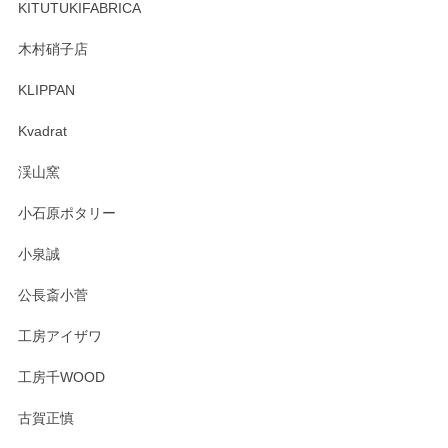
しくお願いいたします。
KITUTUKIFABRICA
木村硝子店
KLIPPAN
森脇靖 マグカップ 若苗釉
2025/04/07
Kvadrat
淡いグリーンのカラーがとても可愛いです❤️ ありがとうござ
渓山窯
いましたm(_)m
小石原ポタリー
この度はペンシルオンラインショップをご利用
小泉誠
いただき誠にありがとうございました。森脇さ
んの作品はほっこりいたしますね。今後ともど
公長斎小菅
うぞよろしくお願いいたします。
工房アイザワ
工房千WOOD
森脇靖 湯呑 若苗釉
古賀正慎
2025/04/07