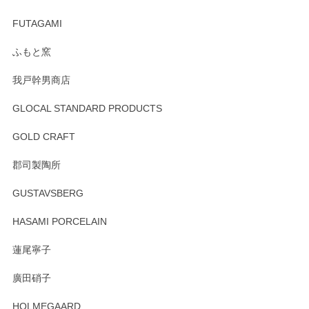
頂き誠にありがとうございました。 そしてご丁
寧なレビューをありがとうございます。これか
FUTAGAMI
らもより良いご対応ができるよう努めてまいり
ます。またのご利用をお待ちしております。
ふもと窯
我戸幹男商店
GLOCAL STANDARD PRODUCTS
徳永遊心 みかんづくし 飯碗
2025/12/31
GOLD CRAFT
郡司製陶所
徳永遊心 みかんづくし マグカップ
GUSTAVSBERG
2025/12/31
HASAMI PORCELAIN
蓮尾寧子
徳永遊心 みかんづくし 口巻皿6寸
廣田硝子
2025/12/31
HOLMEGAARD