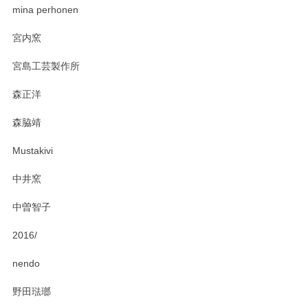
zen to カレー皿 plate245 ホワイト
mina perhonen
2025/03/19
宮内窯
ステキなカレー皿早速使わせていただきました。 色々お手数
宮島工芸製作所
おかけしました。 ありがとうございます。
森正洋
この度はペンシルオンラインショップをご利用
森脇靖
頂き、レビューもありがとうございます。カレ
ー皿を気に入って頂けたようで安心しました。
Mustakivi
気になられるものがありましたら、またお気軽
にお問い合わせください。今後ともよろしくお
中井窯
願いいたします。
中曽智子
2016/
PASS THE BATON（パス ザ バトン） x mina perhonen（ミナ ペルホネン） ディーププレート（咲いている花にただ笑ふ）ミントグリーン
2025/02/12
nendo
野田琺瑯