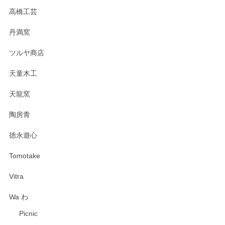
高橋工芸
丹満窯
ツルヤ商店
天童木工
天龍窯
陶房青
徳永遊心
Tomotake
Vitra
Wa わ
Picnic