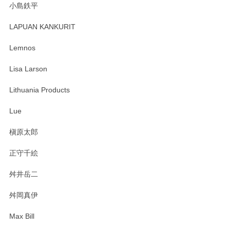
小島鉄平
レビューが遅くなり申し訳ありません、 無事届いておりま
す。 素敵な湯呑みでとても気に入りました。 発送も早く、
LAPUAN KANKURIT
ありがとうございます。 メッセージもありがとうございまし
たm(_)m
Lemnos
Lisa Larson
この度は当店をご利用頂き誠にありがとうござ
います。無事に届いたようで安心いたしまし
Lithuania Products
た。ひとつひとつ個性がある素敵な湯呑ですよ
ね。気に入って頂けてうれしいです。マグカッ
Lue
プと花器のレビューもありがとうございます。
今後ともよろしくお願いいたします。
槇原太郎
正守千絵
舛井岳二
柴田慶信商店 大館曲げわっぱ 白木小判弁当箱（大）
2025/03/30
舛岡真伊
Max Bill