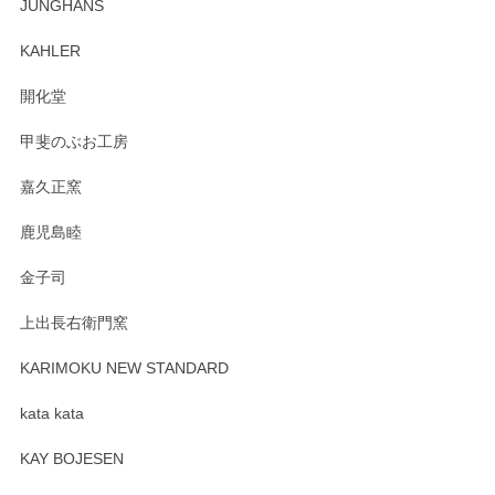
JUNGHANS
入、そしてレビューまで誠にありがとうござい
ます。柴田慶信商店さんの曲げわっぱは、日々
KAHLER
の暮らしを豊かにするお品だと私たちも思って
おります。お手入れ方法がいろいろとございま
開化堂
すが、風合いとともにお楽しみ頂けますと幸い
です。今後ともどうぞよろしくお願いいたしま
甲斐のぶお工房
す。
嘉久正窯
鹿児島睦
Sghr（スガハラ） Mini Vase（ミニベース） 一輪挿し 三角錐 クリアー
金子司
2025/04/07
上出長右衛門窯
プレゼント用に購入したので、まだ中は見れていないのです
が、 しっかり梱包されていたので割れてはないと思います。
KARIMOKU NEW STANDARD
kata kata
この度はペンシルオンラインショップをご利用
頂き誠にありがとうございます。 そしてレビュ
KAY BOJESEN
ーも大変嬉しく思います。 今後ともどうぞよろ