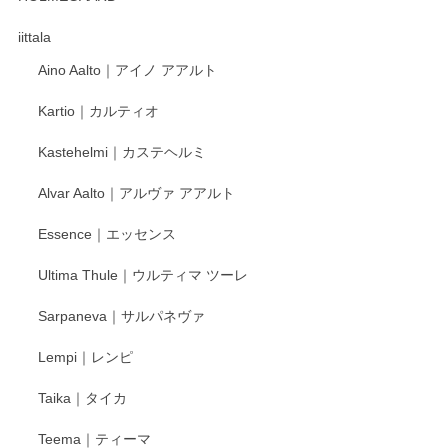
徳永遊心さんの作品が好きなので、購入できうれしいです。
これからも楽しみにしています。
iittala
Aino Aalto｜アイノ アアルト
レビューをありがとうございます。 そしてお喜
Kartio｜カルティオ
び頂き嬉しいです。 徳永遊心窯の器はこれから
もいろいろと入荷の予定です。 ペンシルインス
Kastehelmi｜カステヘルミ
タグラムにて入荷状況のご確認をして頂けます
と幸いです。 今後ともよろしくお願いいたしま
Alvar Aalto｜アルヴァ アアルト
す。
Essence｜エッセンス
Ultima Thule｜ウルティマ ツーレ
徳永遊心 色絵花繋ぎ 飯碗
2025/12/24
Sarpaneva｜サルパネヴァ
Lempi｜レンピ
丁寧に対応していただきました。ありがとうございます◎
Taika｜タイカ
この度はペンシルオンラインショップをご利用
Teema｜ティーマ
頂き誠にありがとうございました。 そしてご丁