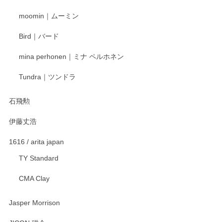
寧なレビューをありがとうございます。これか
moomin｜ムーミン
らもより良いご対応ができるよう努めてまいり
ます。またのご利用をお待ちしております。
Bird｜バード
mina perhonen｜ミナ ペルホネン
宮島工芸製作所 返しヘラ 小
Tundra｜ツンドラ
2025/12/21
石飛勲
伊藤丈浩
渡邉陽子 マグカップ
2025/11/23
1616 / arita japan
TY Standard
CMA Clay
渡邉陽子 マーメイドタマネギガール 飾蓋付花入
2025/08/20
Jasper Morrison
とても可愛らしい。