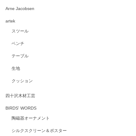
深さや大きさがとてもちょうど良く、手に馴染み、洗いやす
Arne Jacobsen
く、他の柄も何枚かこちらで買い、毎食時に使用していま
artek
す。ショップの方が大変親切、丁寧で、また利用させて頂き
たいショップさんです。
スツール
ベンチ
この度はペンシルオンラインショップをご利用
いただき、誠にありがとうございます。 また、
テーブル
レビューをご投稿いただき、重ねてお礼申し上
げます。 深さや大きさ、使い心地を気に入って
生地
いただけたようで大変嬉しく思います。 毎食時
にご愛用いただいているとのこと、とても光栄
クッション
です。 温かいお言葉をいただき、ありがとうご
ざいます。 またのご利用を心よりお待ちしてお
ります。
四十沢木材工芸
BIRDS' WORDS
陶磁器オーナメント
出西窯 カップ＆ソーサー 呉須
2026/04/24
シルクスクリーン＆ポスター