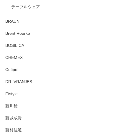
テーブルウェア
ありがとうございました。 出西窯のカップ&ソーサーを探し
ていたので、購入出来て良かったです♪
BRAUN
この度はペンシルオンラインショップをご利用
Brent Rourke
頂き誠にありがとうございます。 お探しのカッ
プ＆ソーサーをお届けでき嬉しく思います。 今
BOSILICA
後ともどうぞよろしくお願いいたします。
CHEMEX
Cutipol
Brent Rourke（ブレント ルーク） オーバルシェーカーボックス 4
DR. VRANJES
2026/01/15
F/style
注文から手元に届くまでとても早く、梱包もしっかりしてお
藤川稔
りました。お品もとても素敵でした。ありがとうございまし
た。
藤城成貴
この度はペンシルオンラインショップをご利用
藤村佳澄