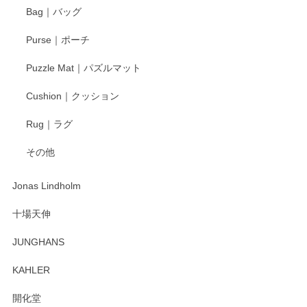
す。今後ともどうぞよろしくお願いいたしま
Bag｜バッグ
す。
Purse｜ポーチ
Puzzle Mat｜パズルマット
柴田慶信商店 大館曲げわっぱ 白木小判弁当箱（大）
Cushion｜クッション
2025/04/16
Rug｜ラグ
入金翌日にすぐ届きました！ 梱包も丁寧にして頂きメッセー
その他
ジもありがとうございました。 初めてのわっぱ弁当箱で大切
な物を開けるようにドキドキしながら開封しました。綺麗な
わっぱで感激です！ これから大切に使って風合いが変わるの
Jonas Lindholm
も楽しんで行きたいと思います。
十場天伸
この度はペンシルオンラインショップでのご購
JUNGHANS
入、そしてレビューまで誠にありがとうござい
ます。柴田慶信商店さんの曲げわっぱは、日々
KAHLER
の暮らしを豊かにするお品だと私たちも思って
おります。お手入れ方法がいろいろとございま
開化堂