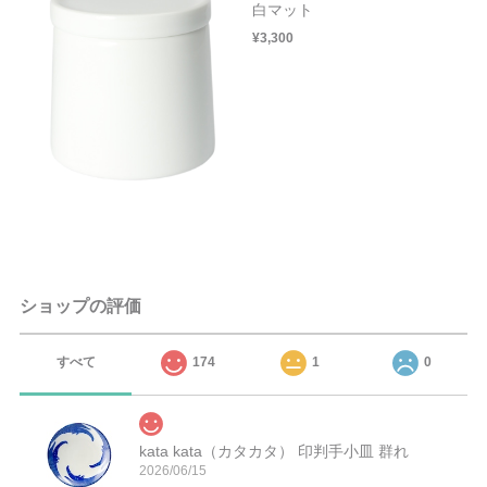
白マット
¥3,300
ショップの評価
すべて
174
1
0
kata kata（カタカタ） 印判手小皿 群れ
2026/06/15