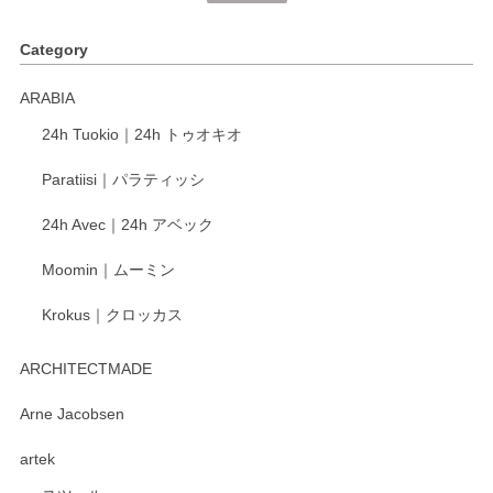
く、他の柄も何枚かこちらで買い、毎食時に使用していま
す。ショップの方が大変丁寧で、1枚不良がありましたが快
Category
く交換して下さいました。
ARABIA
この度もレビューをご投稿いただき、誠にあり
24h Tuokio｜24h トゥオキオ
がとうございます。 同じシリーズの器を揃えて
ご愛用いただいているとのこと、大変嬉しく思
Paratiisi｜パラティッシ
います。 温かいお言葉をいただき、ありがとう
ございました。 今後ともどうぞよろしくお願い
24h Avec｜24h アベック
いたします。
Moomin｜ムーミン
Krokus｜クロッカス
kata kata（カタカタ） 印判手小皿 たんぽぽ
2026/06/15
ARCHITECTMADE
深さや大きさがとてもちょうど良く、手に馴染み、洗いやす
Arne Jacobsen
く、他の柄も何枚かこちらで買い、毎食時に使用していま
artek
す。ショップの方が大変親切、丁寧で、また利用させて頂き
たいショップさんです。