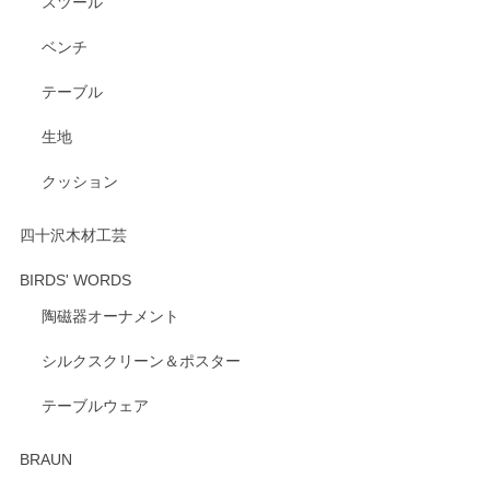
スツール
ベンチ
この度はペンシルオンラインショップをご利用
いただき、誠にありがとうございます。 また、
テーブル
レビューをご投稿いただき、重ねてお礼申し上
げます。 深さや大きさ、使い心地を気に入って
生地
いただけたようで大変嬉しく思います。 毎食時
にご愛用いただいているとのこと、とても光栄
クッション
です。 温かいお言葉をいただき、ありがとうご
ざいます。 またのご利用を心よりお待ちしてお
ります。
四十沢木材工芸
BIRDS' WORDS
陶磁器オーナメント
出西窯 カップ＆ソーサー 呉須
2026/04/24
シルクスクリーン＆ポスター
テーブルウェア
ありがとうございました。 出西窯のカップ&ソーサーを探し
ていたので、購入出来て良かったです♪
BRAUN