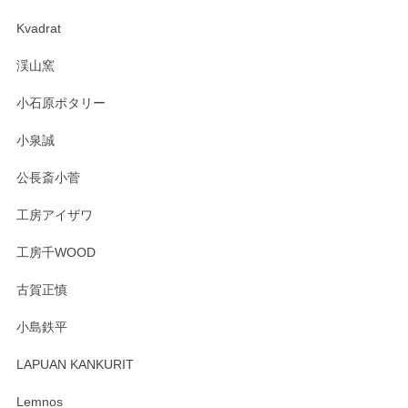
2025/04/07
Kvadrat
淡いグリーンのカラーがとても可愛いです❤️ ありがとうござ
渓山窯
いましたm(_)m
小石原ポタリー
この度はペンシルオンラインショップをご利用
小泉誠
いただき誠にありがとうございました。森脇さ
んの作品はほっこりいたしますね。今後ともど
公長斎小菅
うぞよろしくお願いいたします。
工房アイザワ
工房千WOOD
森脇靖 湯呑 若苗釉
古賀正慎
2025/04/07
小島鉄平
レビューが遅くなり申し訳ありません、 無事届いておりま
す。 素敵な湯呑みでとても気に入りました。 発送も早く、
LAPUAN KANKURIT
ありがとうございます。 メッセージもありがとうございまし
たm(_)m
Lemnos