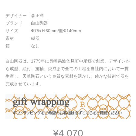
デザイナー 森正洋
ブランド 白山陶器
サイズ Ф75xＨ60mm/皿Ф140mm
素材 磁器
箱 なし
白山陶器は、1779年に長崎県波佐見町中尾郷で創業。デザインか
ら成型、絵付、施釉、焼成まで全ての工程を自社内において一貫
生産し、天草陶石という良質な素材を活かし、確かな技術で器を
完成させています。
¥4,070