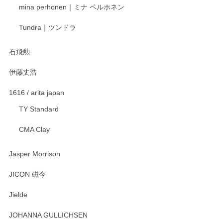
mina perhonen｜ミナ ペルホネン
宮島工芸製作所 返しヘラ 小
Tundra｜ツンドラ
2025/12/21
石飛勲
伊藤丈浩
渡邉陽子 マグカップ
2025/11/23
1616 / arita japan
TY Standard
CMA Clay
渡邉陽子 マーメイドタマネギガール 飾蓋付花入
2025/08/20
Jasper Morrison
とても可愛らしい。
JICON 磁今
Jielde
この度はペンシルオンラインショップでのご購
入、そしてレビューまで誠にありがとうござい
JOHANNA GULLICHSEN
ます。気に入って頂けたようで嬉しく思いま