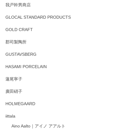
我戸幹男商店
GLOCAL STANDARD PRODUCTS
徳永遊心 みかんづくし 飯碗
2025/12/31
GOLD CRAFT
郡司製陶所
徳永遊心 みかんづくし マグカップ
GUSTAVSBERG
2025/12/31
HASAMI PORCELAIN
蓮尾寧子
徳永遊心 みかんづくし 口巻皿6寸
廣田硝子
2025/12/31
HOLMEGAARD
徳永遊心さんの作品が好きなので、購入できうれしいです。
これからも楽しみにしています。
iittala
Aino Aalto｜アイノ アアルト
レビューをありがとうございます。 そしてお喜