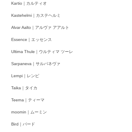
Kartio｜カルティオ
び頂き嬉しいです。 徳永遊心窯の器はこれから
もいろいろと入荷の予定です。 ペンシルインス
Kastehelmi｜カステヘルミ
タグラムにて入荷状況のご確認をして頂けます
と幸いです。 今後ともよろしくお願いいたしま
Alvar Aalto｜アルヴァ アアルト
す。
Essence｜エッセンス
Ultima Thule｜ウルティマ ツーレ
徳永遊心 色絵花繋ぎ 飯碗
2025/12/24
Sarpaneva｜サルパネヴァ
Lempi｜レンピ
丁寧に対応していただきました。ありがとうございます◎
Taika｜タイカ
この度はペンシルオンラインショップをご利用
Teema｜ティーマ
頂き誠にありがとうございました。 そしてご丁
寧なレビューをありがとうございます。これか
moomin｜ムーミン
らもより良いご対応ができるよう努めてまいり
ます。またのご利用をお待ちしております。
Bird｜バード