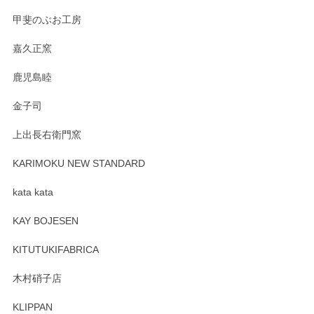
すが、風合いとともにお楽しみ頂けますと幸い
です。今後ともどうぞよろしくお願いいたしま
甲斐のぶお工房
す。
嘉久正窯
鹿児島睦
Sghr（スガハラ） Mini Vase（ミニベース） 一輪挿し 三角錐 クリアー
金子司
2025/04/07
上出長右衛門窯
プレゼント用に購入したので、まだ中は見れていないのです
が、 しっかり梱包されていたので割れてはないと思います。
KARIMOKU NEW STANDARD
kata kata
この度はペンシルオンラインショップをご利用
頂き誠にありがとうございます。 そしてレビュ
KAY BOJESEN
ーも大変嬉しく思います。 今後ともどうぞよろ
しくお願いいたします。
KITUTUKIFABRICA
木村硝子店
KLIPPAN
森脇靖 マグカップ 若苗釉