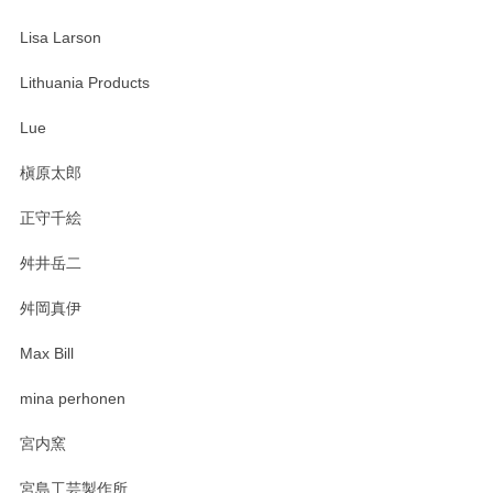
Lisa Larson
この度は当店をご利用頂き誠にありがとうござ
います。無事に届いたようで安心いたしまし
Lithuania Products
た。ひとつひとつ個性がある素敵な湯呑ですよ
ね。気に入って頂けてうれしいです。マグカッ
Lue
プと花器のレビューもありがとうございます。
今後ともよろしくお願いいたします。
槇原太郎
正守千絵
舛井岳二
柴田慶信商店 大館曲げわっぱ 白木小判弁当箱（大）
2025/03/30
舛岡真伊
Max Bill
zen to カレー皿 plate245 ホワイト
mina perhonen
2025/03/19
宮内窯
ステキなカレー皿早速使わせていただきました。 色々お手数
宮島工芸製作所