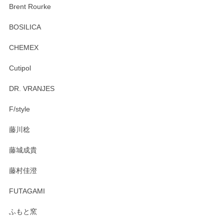
この度はペンシルオンラインショップをご利用
Brent Rourke
頂き誠にありがとうございます。 お探しのカッ
プ＆ソーサーをお届けでき嬉しく思います。 今
BOSILICA
後ともどうぞよろしくお願いいたします。
CHEMEX
Cutipol
Brent Rourke（ブレント ルーク） オーバルシェーカーボックス 4
DR. VRANJES
2026/01/15
F/style
注文から手元に届くまでとても早く、梱包もしっかりしてお
藤川稔
りました。お品もとても素敵でした。ありがとうございまし
た。
藤城成貴
この度はペンシルオンラインショップをご利用
藤村佳澄
頂き誠にありがとうございました。 そしてご丁
寧なレビューをありがとうございます。これか
FUTAGAMI
らもより良いご対応ができるよう努めてまいり
ます。またのご利用をお待ちしております。
ふもと窯