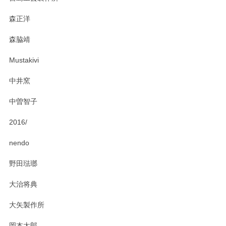
おかけしました。 ありがとうございます。
森正洋
この度はペンシルオンラインショップをご利用
森脇靖
頂き、レビューもありがとうございます。カレ
ー皿を気に入って頂けたようで安心しました。
Mustakivi
気になられるものがありましたら、またお気軽
にお問い合わせください。今後ともよろしくお
中井窯
願いいたします。
中曽智子
2016/
PASS THE BATON（パス ザ バトン） x mina perhonen（ミナ ペルホネン） ディーププレート（咲いている花にただ笑ふ）ミントグリーン
2025/02/12
nendo
野田琺瑯
大治将典
PASS THE BATON（パス ザ バトン） x mina perhonen（ミナ ペルホネン） プレート（咲いている花にただ笑ふ）ミントグリーン
2025/02/12
大矢製作所
岡本太郎