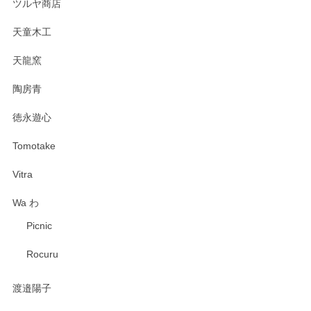
ツルヤ商店
天童木工
天龍窯
陶房青
徳永遊心
Tomotake
Vitra
Wa わ
Picnic
Rocuru
渡邉陽子