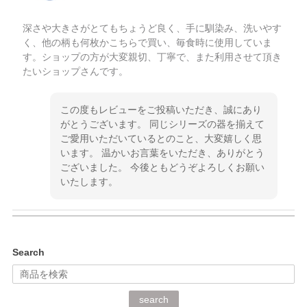
深さや大きさがとてもちょうど良く、手に馴染み、洗いやす
く、他の柄も何枚かこちらで買い、毎食時に使用していま
す。ショップの方が大変親切、丁寧で、また利用させて頂き
たいショップさんです。
この度もレビューをご投稿いただき、誠にあり
がとうございます。 同じシリーズの器を揃えて
ご愛用いただいているとのこと、大変嬉しく思
います。 温かいお言葉をいただき、ありがとう
ございました。 今後ともどうぞよろしくお願い
いたします。
kata kata（カタカタ） 印判手小皿 ぶらさがり
Search
2026/06/15
深さや大きさがとてもちょうど良く、手に馴染み、洗いやす
search