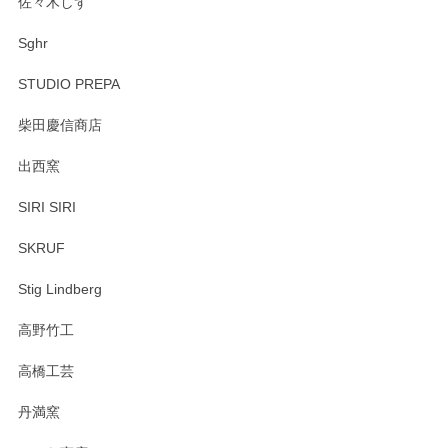
佐々木しず
Sghr
STUDIO PREPA
柴田慶信商店
出西窯
SIRI SIRI
SKRUF
Stig Lindberg
高野竹工
高橋工芸
丹満窯