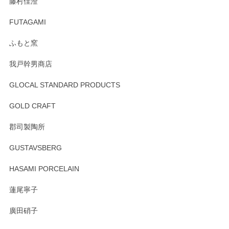
藤村佳澄
頂き誠にありがとうございました。 そしてご丁
寧なレビューをありがとうございます。これか
FUTAGAMI
らもより良いご対応ができるよう努めてまいり
ます。またのご利用をお待ちしております。
ふもと窯
我戸幹男商店
GLOCAL STANDARD PRODUCTS
徳永遊心 みかんづくし 飯碗
2025/12/31
GOLD CRAFT
郡司製陶所
徳永遊心 みかんづくし マグカップ
GUSTAVSBERG
2025/12/31
HASAMI PORCELAIN
蓮尾寧子
徳永遊心 みかんづくし 口巻皿6寸
廣田硝子
2025/12/31