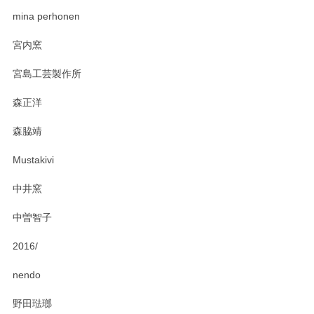
zen to カレー皿 plate245 ホワイト
mina perhonen
2025/03/19
宮内窯
ステキなカレー皿早速使わせていただきました。 色々お手数
宮島工芸製作所
おかけしました。 ありがとうございます。
森正洋
この度はペンシルオンラインショップをご利用
森脇靖
頂き、レビューもありがとうございます。カレ
ー皿を気に入って頂けたようで安心しました。
Mustakivi
気になられるものがありましたら、またお気軽
にお問い合わせください。今後ともよろしくお
中井窯
願いいたします。
中曽智子
2016/
PASS THE BATON（パス ザ バトン） x mina perhonen（ミナ ペルホネン） ディーププレート（咲いている花にただ笑ふ）ミントグリーン
2025/02/12
nendo
野田琺瑯