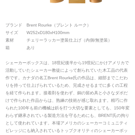
ブランド Brent Rourke（ブレント ルーク）
サイズ W252xD180xH100mm
素材 チェリーラッカー塗装仕上げ（内側/無塗装）
箱 あり
シェーカーボックスは、18世紀後半から19世紀にかけアメリカで
活動していたシェーカー教徒によって創られていた木工品の代表
作です。カナダの名工Brent Rourke氏の作品は、細部までこだわ
りを持って仕上げられているため、完成させるまでに多くの工程
を経て作られます。接着剤を使わず、銅の留め具と小さなダボだ
けで作られた作品からは、熟練の技術が感じ取れます。精巧に作
られた100年も前の機械は鋲を打つ大切な要素としても、150年変
わらず継承されている製造方法を守るためにも、BRENT氏の拘り
として使われています。本場アメリカのシェーカーコミュニティ
ビレッジにも納入されているトップクオリティのシェーカーボッ