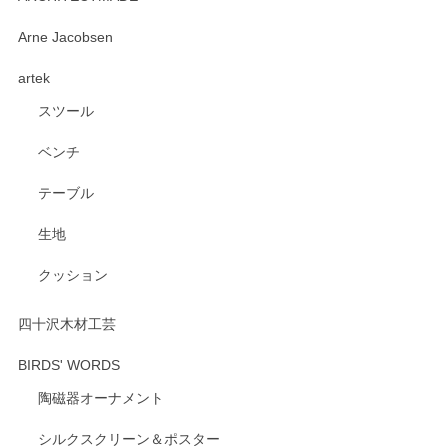
深さや大きさがとてもちょうど良く、手に馴染み、洗いやす
Arne Jacobsen
く、他の柄も何枚かこちらで買い、毎食時に使用していま
artek
す。ショップの方が大変親切、丁寧で、また利用させて頂き
たいショップさんです。
スツール
ベンチ
この度はペンシルオンラインショップをご利用
いただき、誠にありがとうございます。 また、
テーブル
レビューをご投稿いただき、重ねてお礼申し上
げます。 深さや大きさ、使い心地を気に入って
生地
いただけたようで大変嬉しく思います。 毎食時
にご愛用いただいているとのこと、とても光栄
クッション
です。 温かいお言葉をいただき、ありがとうご
ざいます。 またのご利用を心よりお待ちしてお
ります。
四十沢木材工芸
BIRDS' WORDS
陶磁器オーナメント
出西窯 カップ＆ソーサー 呉須
2026/04/24
シルクスクリーン＆ポスター