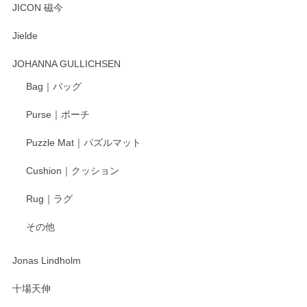
とても可愛らしい。
JICON 磁今
Jielde
この度はペンシルオンラインショップでのご購
入、そしてレビューまで誠にありがとうござい
JOHANNA GULLICHSEN
ます。気に入って頂けたようで嬉しく思いま
す。今後ともどうぞよろしくお願いいたしま
Bag｜バッグ
す。
Purse｜ポーチ
Puzzle Mat｜パズルマット
柴田慶信商店 大館曲げわっぱ 白木小判弁当箱（大）
Cushion｜クッション
2025/04/16
Rug｜ラグ
入金翌日にすぐ届きました！ 梱包も丁寧にして頂きメッセー
その他
ジもありがとうございました。 初めてのわっぱ弁当箱で大切
な物を開けるようにドキドキしながら開封しました。綺麗な
わっぱで感激です！ これから大切に使って風合いが変わるの
Jonas Lindholm
も楽しんで行きたいと思います。
十場天伸