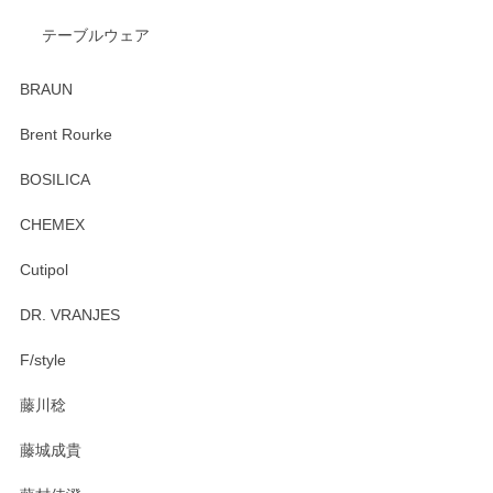
テーブルウェア
ありがとうございました。 出西窯のカップ&ソーサーを探し
ていたので、購入出来て良かったです♪
BRAUN
この度はペンシルオンラインショップをご利用
Brent Rourke
頂き誠にありがとうございます。 お探しのカッ
プ＆ソーサーをお届けでき嬉しく思います。 今
BOSILICA
後ともどうぞよろしくお願いいたします。
CHEMEX
Cutipol
Brent Rourke（ブレント ルーク） オーバルシェーカーボックス 4
DR. VRANJES
2026/01/15
F/style
注文から手元に届くまでとても早く、梱包もしっかりしてお
藤川稔
りました。お品もとても素敵でした。ありがとうございまし
た。
藤城成貴
この度はペンシルオンラインショップをご利用