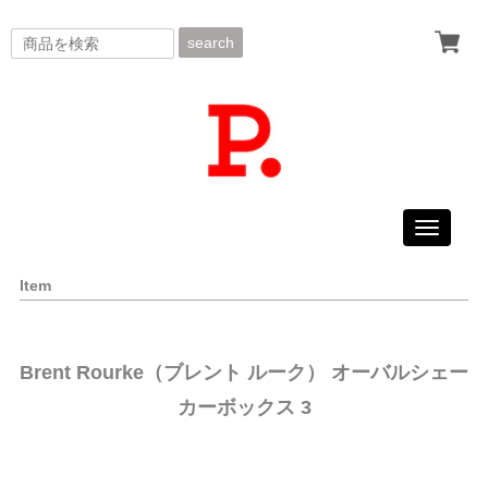
search
Toggle
navigati
Item
Brent Rourke（ブレント ルーク） オーバルシェー
カーボックス 3