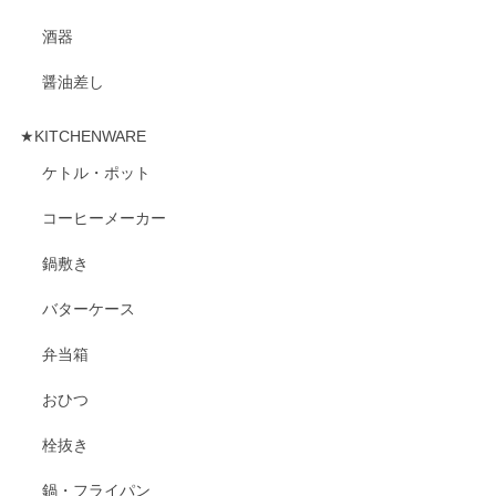
酒器
醤油差し
★KITCHENWARE
ケトル・ポット
コーヒーメーカー
鍋敷き
バターケース
弁当箱
おひつ
栓抜き
鍋・フライパン