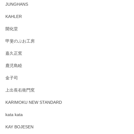
この度はペンシルオンラインショップでのご購
JUNGHANS
入、そしてレビューまで誠にありがとうござい
ます。柴田慶信商店さんの曲げわっぱは、日々
KAHLER
の暮らしを豊かにするお品だと私たちも思って
おります。お手入れ方法がいろいろとございま
開化堂
すが、風合いとともにお楽しみ頂けますと幸い
です。今後ともどうぞよろしくお願いいたしま
甲斐のぶお工房
す。
嘉久正窯
鹿児島睦
Sghr（スガハラ） Mini Vase（ミニベース） 一輪挿し 三角錐 クリアー
金子司
2025/04/07
上出長右衛門窯
プレゼント用に購入したので、まだ中は見れていないのです
が、 しっかり梱包されていたので割れてはないと思います。
KARIMOKU NEW STANDARD
kata kata
この度はペンシルオンラインショップをご利用
頂き誠にありがとうございます。 そしてレビュ
KAY BOJESEN
ーも大変嬉しく思います。 今後ともどうぞよろ