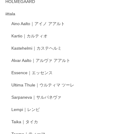
HOLMEGAARD
徳永遊心さんの作品が好きなので、購入できうれしいです。
これからも楽しみにしています。
iittala
Aino Aalto｜アイノ アアルト
レビューをありがとうございます。 そしてお喜
Kartio｜カルティオ
び頂き嬉しいです。 徳永遊心窯の器はこれから
もいろいろと入荷の予定です。 ペンシルインス
Kastehelmi｜カステヘルミ
タグラムにて入荷状況のご確認をして頂けます
と幸いです。 今後ともよろしくお願いいたしま
Alvar Aalto｜アルヴァ アアルト
す。
Essence｜エッセンス
Ultima Thule｜ウルティマ ツーレ
徳永遊心 色絵花繋ぎ 飯碗
2025/12/24
Sarpaneva｜サルパネヴァ
Lempi｜レンピ
丁寧に対応していただきました。ありがとうございます◎
Taika｜タイカ
この度はペンシルオンラインショップをご利用
Teema｜ティーマ