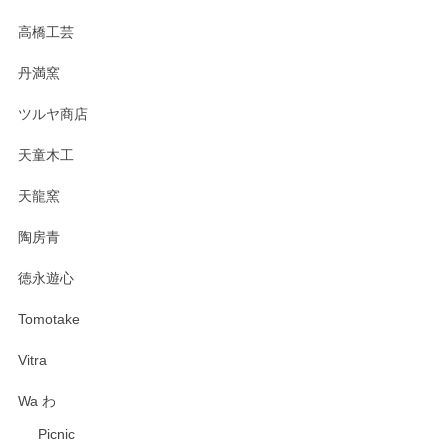
高橋工芸
丹満窯
ツルヤ商店
天童木工
天龍窯
陶房青
徳永遊心
Tomotake
Vitra
Wa わ
Picnic