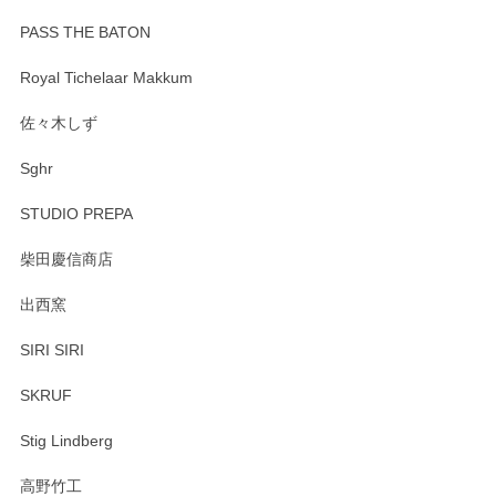
PASS THE BATON
Royal Tichelaar Makkum
佐々木しず
Sghr
STUDIO PREPA
柴田慶信商店
出西窯
SIRI SIRI
SKRUF
Stig Lindberg
高野竹工