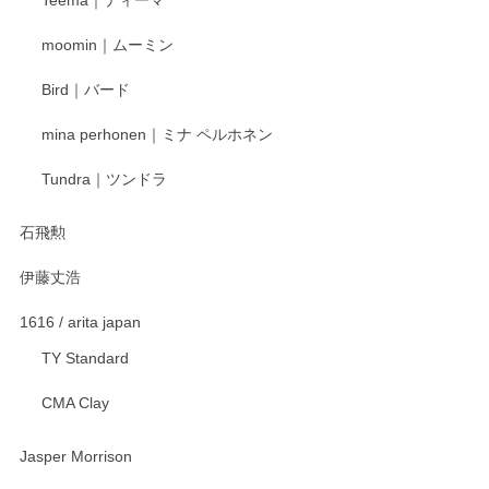
頂き誠にありがとうございました。 そしてご丁
寧なレビューをありがとうございます。これか
moomin｜ムーミン
らもより良いご対応ができるよう努めてまいり
ます。またのご利用をお待ちしております。
Bird｜バード
mina perhonen｜ミナ ペルホネン
宮島工芸製作所 返しヘラ 小
Tundra｜ツンドラ
2025/12/21
石飛勲
伊藤丈浩
渡邉陽子 マグカップ
2025/11/23
1616 / arita japan
TY Standard
CMA Clay
渡邉陽子 マーメイドタマネギガール 飾蓋付花入
2025/08/20
Jasper Morrison