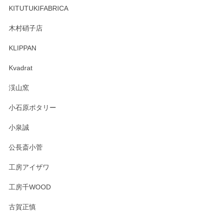
しくお願いいたします。
KITUTUKIFABRICA
木村硝子店
KLIPPAN
森脇靖 マグカップ 若苗釉
2025/04/07
Kvadrat
淡いグリーンのカラーがとても可愛いです❤️ ありがとうござ
渓山窯
いましたm(_)m
小石原ポタリー
この度はペンシルオンラインショップをご利用
小泉誠
いただき誠にありがとうございました。森脇さ
んの作品はほっこりいたしますね。今後ともど
公長斎小菅
うぞよろしくお願いいたします。
工房アイザワ
工房千WOOD
森脇靖 湯呑 若苗釉
古賀正慎
2025/04/07