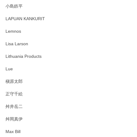
小島鉄平
レビューが遅くなり申し訳ありません、 無事届いておりま
す。 素敵な湯呑みでとても気に入りました。 発送も早く、
LAPUAN KANKURIT
ありがとうございます。 メッセージもありがとうございまし
たm(_)m
Lemnos
Lisa Larson
この度は当店をご利用頂き誠にありがとうござ
います。無事に届いたようで安心いたしまし
Lithuania Products
た。ひとつひとつ個性がある素敵な湯呑ですよ
ね。気に入って頂けてうれしいです。マグカッ
Lue
プと花器のレビューもありがとうございます。
今後ともよろしくお願いいたします。
槇原太郎
正守千絵
舛井岳二
柴田慶信商店 大館曲げわっぱ 白木小判弁当箱（大）
2025/03/30
舛岡真伊
Max Bill