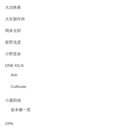
大治将典
PASS THE BATON（パス ザ バトン） x mina perhonen（ミナ ペルホネン） プレート（咲いている花にただ笑ふ）ミントグリーン
2025/02/12
大矢製作所
岡本太郎
荻野克彦
小野里奈
ONE KILN
Ash
Cultivate
小鹿田焼
坂本庸一窯
OPA