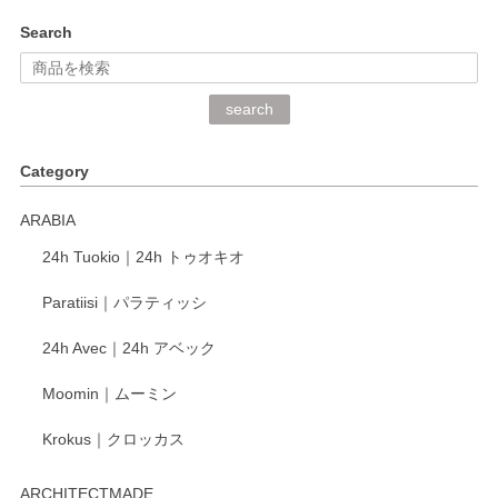
kata kata（カタカタ） 印判手小皿 ぶらさがり
Search
2026/06/15
深さや大きさがとてもちょうど良く、手に馴染み、洗いやす
search
く、他の柄も何枚かこちらで買い、毎食時に使用していま
す。ショップの方が大変丁寧で、1枚不良がありましたが快
Category
く交換して下さいました。
ARABIA
この度もレビューをご投稿いただき、誠にあり
24h Tuokio｜24h トゥオキオ
がとうございます。 同じシリーズの器を揃えて
ご愛用いただいているとのこと、大変嬉しく思
Paratiisi｜パラティッシ
います。 温かいお言葉をいただき、ありがとう
ございました。 今後ともどうぞよろしくお願い
24h Avec｜24h アベック
いたします。
Moomin｜ムーミン
Krokus｜クロッカス
kata kata（カタカタ） 印判手小皿 たんぽぽ
2026/06/15
ARCHITECTMADE