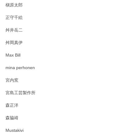
今後ともよろしくお願いいたします。
槇原太郎
正守千絵
舛井岳二
柴田慶信商店 大館曲げわっぱ 白木小判弁当箱（大）
2025/03/30
舛岡真伊
Max Bill
zen to カレー皿 plate245 ホワイト
mina perhonen
2025/03/19
宮内窯
ステキなカレー皿早速使わせていただきました。 色々お手数
宮島工芸製作所
おかけしました。 ありがとうございます。
森正洋
この度はペンシルオンラインショップをご利用
森脇靖
頂き、レビューもありがとうございます。カレ
ー皿を気に入って頂けたようで安心しました。
Mustakivi
気になられるものがありましたら、またお気軽