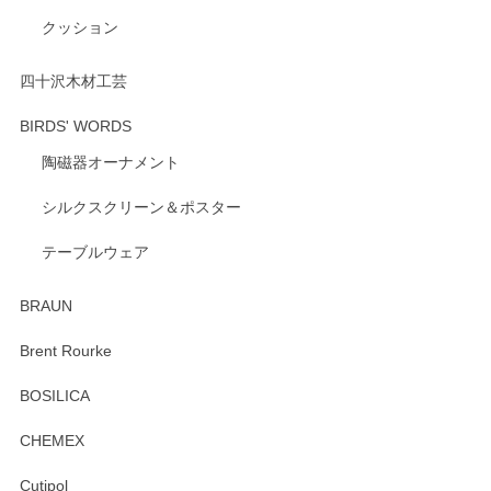
にご愛用いただいているとのこと、とても光栄
クッション
です。 温かいお言葉をいただき、ありがとうご
ざいます。 またのご利用を心よりお待ちしてお
ります。
四十沢木材工芸
BIRDS' WORDS
陶磁器オーナメント
出西窯 カップ＆ソーサー 呉須
2026/04/24
シルクスクリーン＆ポスター
テーブルウェア
ありがとうございました。 出西窯のカップ&ソーサーを探し
ていたので、購入出来て良かったです♪
BRAUN
この度はペンシルオンラインショップをご利用
Brent Rourke
頂き誠にありがとうございます。 お探しのカッ
プ＆ソーサーをお届けでき嬉しく思います。 今
BOSILICA
後ともどうぞよろしくお願いいたします。
CHEMEX
Cutipol