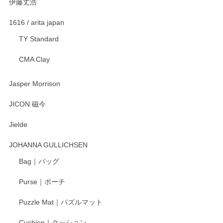
伊藤丈浩
渡邉陽子 マグカップ
2025/11/23
1616 / arita japan
TY Standard
CMA Clay
渡邉陽子 マーメイドタマネギガール 飾蓋付花入
2025/08/20
Jasper Morrison
とても可愛らしい。
JICON 磁今
Jielde
この度はペンシルオンラインショップでのご購
入、そしてレビューまで誠にありがとうござい
JOHANNA GULLICHSEN
ます。気に入って頂けたようで嬉しく思いま
す。今後ともどうぞよろしくお願いいたしま
Bag｜バッグ
す。
Purse｜ポーチ
Puzzle Mat｜パズルマット
柴田慶信商店 大館曲げわっぱ 白木小判弁当箱（大）
Cushion｜クッション