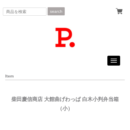
search
Toggle
navigati
Item
柴田慶信商店 大館曲げわっぱ 白木小判弁当箱
（小）