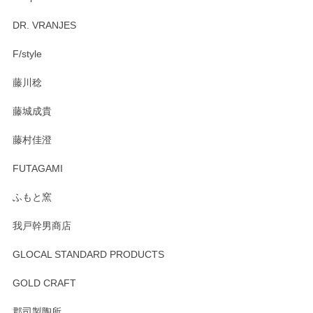
Brent Rourke（ブレント ルーク） オーバルシェーカーボックス 4
DR. VRANJES
2026/01/15
F/style
注文から手元に届くまでとても早く、梱包もしっかりしてお
藤川稔
りました。お品もとても素敵でした。ありがとうございまし
た。
藤城成貴
この度はペンシルオンラインショップをご利用
藤村佳澄
頂き誠にありがとうございました。 そしてご丁
寧なレビューをありがとうございます。これか
FUTAGAMI
らもより良いご対応ができるよう努めてまいり
ます。またのご利用をお待ちしております。
ふもと窯
我戸幹男商店
GLOCAL STANDARD PRODUCTS
徳永遊心 みかんづくし 飯碗
2025/12/31
GOLD CRAFT
郡司製陶所