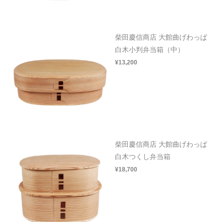
柴田慶信商店 大館曲げわっぱ
白木小判弁当箱（中）
¥13,200
柴田慶信商店 大館曲げわっぱ
白木つくし弁当箱
¥18,700