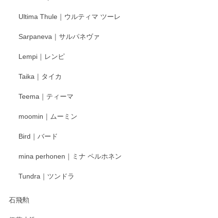
Ultima Thule｜ウルティマ ツーレ
徳永遊心 色絵花繋ぎ 飯碗
2025/12/24
Sarpaneva｜サルパネヴァ
Lempi｜レンピ
丁寧に対応していただきました。ありがとうございます◎
Taika｜タイカ
この度はペンシルオンラインショップをご利用
Teema｜ティーマ
頂き誠にありがとうございました。 そしてご丁
寧なレビューをありがとうございます。これか
moomin｜ムーミン
らもより良いご対応ができるよう努めてまいり
ます。またのご利用をお待ちしております。
Bird｜バード
mina perhonen｜ミナ ペルホネン
宮島工芸製作所 返しヘラ 小
Tundra｜ツンドラ
2025/12/21
石飛勲