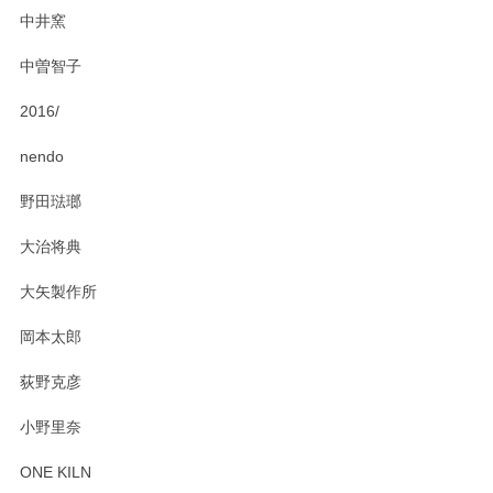
にお問い合わせください。今後ともよろしくお
中井窯
願いいたします。
中曽智子
2016/
PASS THE BATON（パス ザ バトン） x mina perhonen（ミナ ペルホネン） ディーププレート（咲いている花にただ笑ふ）ミントグリーン
2025/02/12
nendo
野田琺瑯
大治将典
PASS THE BATON（パス ザ バトン） x mina perhonen（ミナ ペルホネン） プレート（咲いている花にただ笑ふ）ミントグリーン
2025/02/12
大矢製作所
岡本太郎
荻野克彦
小野里奈
ONE KILN