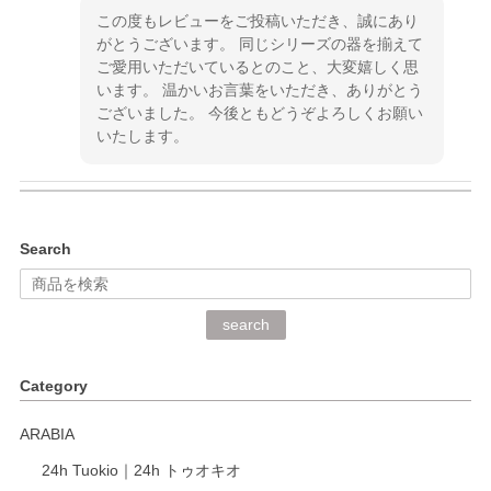
この度もレビューをご投稿いただき、誠にあり
がとうございます。 同じシリーズの器を揃えて
ご愛用いただいているとのこと、大変嬉しく思
います。 温かいお言葉をいただき、ありがとう
ございました。 今後ともどうぞよろしくお願い
いたします。
kata kata（カタカタ） 印判手小皿 ぶらさがり
Search
2026/06/15
深さや大きさがとてもちょうど良く、手に馴染み、洗いやす
search
く、他の柄も何枚かこちらで買い、毎食時に使用していま
す。ショップの方が大変丁寧で、1枚不良がありましたが快
Category
く交換して下さいました。
ARABIA
この度もレビューをご投稿いただき、誠にあり
24h Tuokio｜24h トゥオキオ
がとうございます。 同じシリーズの器を揃えて