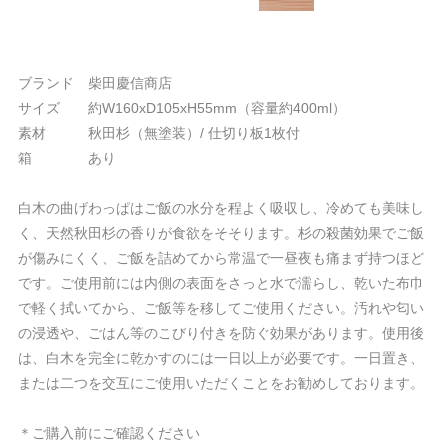
ブランド 柴田慶信商店
サイズ 約W160xD105xH55mm（容量約400ml）
素材 秋田杉（無塗装）/ 仕切り板1枚付
箱 あり
白木の曲げわっぱはご飯の水分を程よく吸収し、冷めても美味し
く、天然秋田杉の香りが食欲をそそります。杉の殺菌効果でご飯
が傷みにくく、ご飯を詰めてから常温で一昼夜も痛まず持つほど
です。ご使用前には内側の表面をさっと水で濡らし、乾いた布巾
で軽く拭いてから、ご飯等を移してご使用ください。汚れや匂い
の浸透や、ごはん等のこびり付きを防ぐ効果があります。使用後
は、白木を完全に乾かすのには一日以上が必要です。一日置き、
または二つを交互にご使用いただくことをお勧めしております。
＊ご購入前にご確認ください