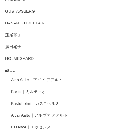
徳永遊心 みかんづくし マグカップ
GUSTAVSBERG
2025/12/31
HASAMI PORCELAIN
蓮尾寧子
徳永遊心 みかんづくし 口巻皿6寸
廣田硝子
2025/12/31
HOLMEGAARD
徳永遊心さんの作品が好きなので、購入できうれしいです。
これからも楽しみにしています。
iittala
Aino Aalto｜アイノ アアルト
レビューをありがとうございます。 そしてお喜
Kartio｜カルティオ
び頂き嬉しいです。 徳永遊心窯の器はこれから
もいろいろと入荷の予定です。 ペンシルインス
Kastehelmi｜カステヘルミ
タグラムにて入荷状況のご確認をして頂けます
と幸いです。 今後ともよろしくお願いいたしま
Alvar Aalto｜アルヴァ アアルト
す。
Essence｜エッセンス