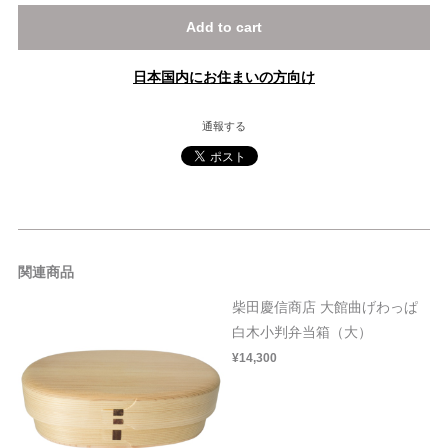
Add to cart
日本国内にお住まいの方向け
通報する
関連商品
柴田慶信商店 大館曲げわっぱ
白木小判弁当箱（大）
¥14,300