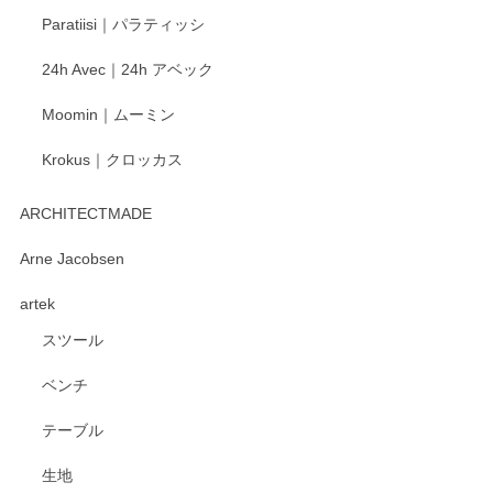
ご愛用いただいているとのこと、大変嬉しく思
Paratiisi｜パラティッシ
います。 温かいお言葉をいただき、ありがとう
ございました。 今後ともどうぞよろしくお願い
24h Avec｜24h アベック
いたします。
Moomin｜ムーミン
Krokus｜クロッカス
kata kata（カタカタ） 印判手小皿 たんぽぽ
2026/06/15
ARCHITECTMADE
深さや大きさがとてもちょうど良く、手に馴染み、洗いやす
Arne Jacobsen
く、他の柄も何枚かこちらで買い、毎食時に使用していま
artek
す。ショップの方が大変親切、丁寧で、また利用させて頂き
たいショップさんです。
スツール
ベンチ
この度はペンシルオンラインショップをご利用
いただき、誠にありがとうございます。 また、
テーブル
レビューをご投稿いただき、重ねてお礼申し上
げます。 深さや大きさ、使い心地を気に入って
生地
いただけたようで大変嬉しく思います。 毎食時