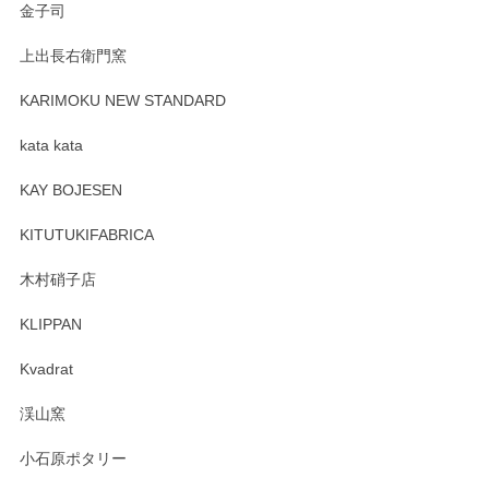
金子司
2025/04/07
上出長右衛門窯
プレゼント用に購入したので、まだ中は見れていないのです
が、 しっかり梱包されていたので割れてはないと思います。
KARIMOKU NEW STANDARD
kata kata
この度はペンシルオンラインショップをご利用
頂き誠にありがとうございます。 そしてレビュ
KAY BOJESEN
ーも大変嬉しく思います。 今後ともどうぞよろ
しくお願いいたします。
KITUTUKIFABRICA
木村硝子店
KLIPPAN
森脇靖 マグカップ 若苗釉
2025/04/07
Kvadrat
淡いグリーンのカラーがとても可愛いです❤️ ありがとうござ
渓山窯
いましたm(_)m
小石原ポタリー