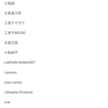
この度はペンシルオンラインショップをご利用
小泉誠
いただき誠にありがとうございました。森脇さ
んの作品はほっこりいたしますね。今後ともど
公長斎小菅
うぞよろしくお願いいたします。
工房アイザワ
工房千WOOD
森脇靖 湯呑 若苗釉
古賀正慎
2025/04/07
小島鉄平
レビューが遅くなり申し訳ありません、 無事届いておりま
す。 素敵な湯呑みでとても気に入りました。 発送も早く、
LAPUAN KANKURIT
ありがとうございます。 メッセージもありがとうございまし
たm(_)m
Lemnos
Lisa Larson
この度は当店をご利用頂き誠にありがとうござ
います。無事に届いたようで安心いたしまし
Lithuania Products
た。ひとつひとつ個性がある素敵な湯呑ですよ
ね。気に入って頂けてうれしいです。マグカッ
Lue
プと花器のレビューもありがとうございます。