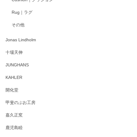
2025/04/16
Rug｜ラグ
入金翌日にすぐ届きました！ 梱包も丁寧にして頂きメッセー
その他
ジもありがとうございました。 初めてのわっぱ弁当箱で大切
な物を開けるようにドキドキしながら開封しました。綺麗な
わっぱで感激です！ これから大切に使って風合いが変わるの
Jonas Lindholm
も楽しんで行きたいと思います。
十場天伸
この度はペンシルオンラインショップでのご購
JUNGHANS
入、そしてレビューまで誠にありがとうござい
ます。柴田慶信商店さんの曲げわっぱは、日々
KAHLER
の暮らしを豊かにするお品だと私たちも思って
おります。お手入れ方法がいろいろとございま
開化堂
すが、風合いとともにお楽しみ頂けますと幸い
です。今後ともどうぞよろしくお願いいたしま
甲斐のぶお工房
す。
嘉久正窯
鹿児島睦
Sghr（スガハラ） Mini Vase（ミニベース） 一輪挿し 三角錐 クリアー