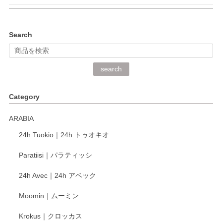
kata kata（カタカタ） 印判手小皿 ぶらさがり
Search
2026/06/15
深さや大きさがとてもちょうど良く、手に馴染み、洗いやす
search
く、他の柄も何枚かこちらで買い、毎食時に使用していま
す。ショップの方が大変丁寧で、1枚不良がありましたが快
Category
く交換して下さいました。
ARABIA
この度もレビューをご投稿いただき、誠にあり
24h Tuokio｜24h トゥオキオ
がとうございます。 同じシリーズの器を揃えて
ご愛用いただいているとのこと、大変嬉しく思
Paratiisi｜パラティッシ
います。 温かいお言葉をいただき、ありがとう
ございました。 今後ともどうぞよろしくお願い
24h Avec｜24h アベック
いたします。
Moomin｜ムーミン
Krokus｜クロッカス