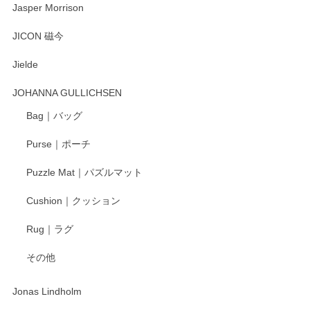
Jasper Morrison
とても可愛らしい。
JICON 磁今
Jielde
この度はペンシルオンラインショップでのご購
入、そしてレビューまで誠にありがとうござい
JOHANNA GULLICHSEN
ます。気に入って頂けたようで嬉しく思いま
す。今後ともどうぞよろしくお願いいたしま
Bag｜バッグ
す。
Purse｜ポーチ
Puzzle Mat｜パズルマット
柴田慶信商店 大館曲げわっぱ 白木小判弁当箱（大）
Cushion｜クッション
2025/04/16
Rug｜ラグ
入金翌日にすぐ届きました！ 梱包も丁寧にして頂きメッセー
その他
ジもありがとうございました。 初めてのわっぱ弁当箱で大切
な物を開けるようにドキドキしながら開封しました。綺麗な
わっぱで感激です！ これから大切に使って風合いが変わるの
Jonas Lindholm
も楽しんで行きたいと思います。