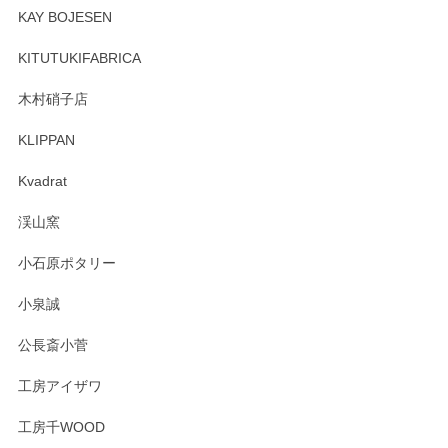
頂き誠にありがとうございます。 そしてレビュ
KAY BOJESEN
ーも大変嬉しく思います。 今後ともどうぞよろ
しくお願いいたします。
KITUTUKIFABRICA
木村硝子店
KLIPPAN
森脇靖 マグカップ 若苗釉
2025/04/07
Kvadrat
淡いグリーンのカラーがとても可愛いです❤️ ありがとうござ
渓山窯
いましたm(_)m
小石原ポタリー
この度はペンシルオンラインショップをご利用
小泉誠
いただき誠にありがとうございました。森脇さ
んの作品はほっこりいたしますね。今後ともど
公長斎小菅
うぞよろしくお願いいたします。
工房アイザワ
工房千WOOD