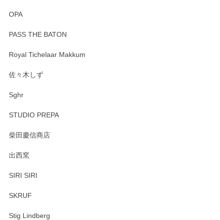
OPA
PASS THE BATON
Royal Tichelaar Makkum
佐々木しず
Sghr
STUDIO PREPA
柴田慶信商店
出西窯
SIRI SIRI
SKRUF
Stig Lindberg