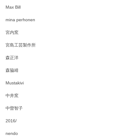
Max Bill
zen to カレー皿 plate245 ホワイト
mina perhonen
2025/03/19
宮内窯
ステキなカレー皿早速使わせていただきました。 色々お手数
宮島工芸製作所
おかけしました。 ありがとうございます。
森正洋
この度はペンシルオンラインショップをご利用
森脇靖
頂き、レビューもありがとうございます。カレ
ー皿を気に入って頂けたようで安心しました。
Mustakivi
気になられるものがありましたら、またお気軽
にお問い合わせください。今後ともよろしくお
中井窯
願いいたします。
中曽智子
2016/
PASS THE BATON（パス ザ バトン） x mina perhonen（ミナ ペルホネン） ディーププレート（咲いている花にただ笑ふ）ミントグリーン
2025/02/12
nendo