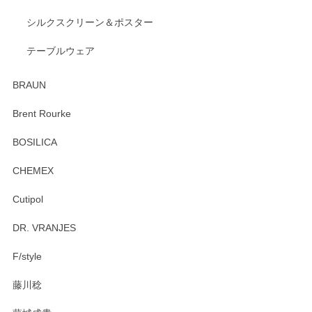
出西窯 カップ＆ソーサー 呉須
2026/04/24
シルクスクリーン＆ポスター
テーブルウェア
ありがとうございました。 出西窯のカップ&ソーサーを探し
ていたので、購入出来て良かったです♪
BRAUN
この度はペンシルオンラインショップをご利用
Brent Rourke
頂き誠にありがとうございます。 お探しのカッ
プ＆ソーサーをお届けでき嬉しく思います。 今
BOSILICA
後ともどうぞよろしくお願いいたします。
CHEMEX
Cutipol
Brent Rourke（ブレント ルーク） オーバルシェーカーボックス 4
DR. VRANJES
2026/01/15
F/style
注文から手元に届くまでとても早く、梱包もしっかりしてお
藤川稔
りました。お品もとても素敵でした。ありがとうございまし
た。