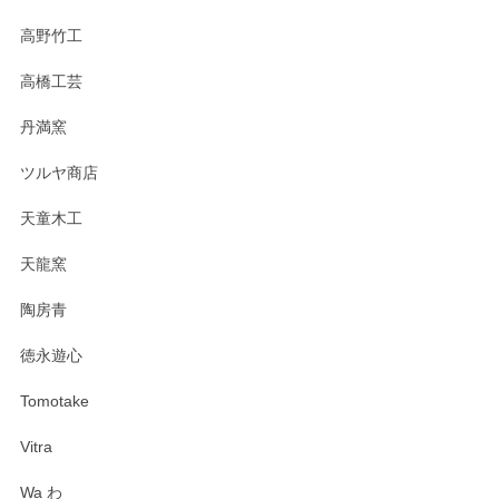
高野竹工
高橋工芸
丹満窯
ツルヤ商店
天童木工
天龍窯
陶房青
徳永遊心
Tomotake
Vitra
Wa わ