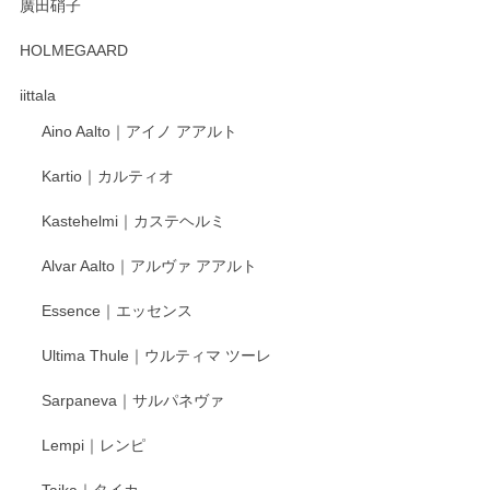
廣田硝子
2025/12/31
HOLMEGAARD
徳永遊心さんの作品が好きなので、購入できうれしいです。
これからも楽しみにしています。
iittala
Aino Aalto｜アイノ アアルト
レビューをありがとうございます。 そしてお喜
Kartio｜カルティオ
び頂き嬉しいです。 徳永遊心窯の器はこれから
もいろいろと入荷の予定です。 ペンシルインス
Kastehelmi｜カステヘルミ
タグラムにて入荷状況のご確認をして頂けます
と幸いです。 今後ともよろしくお願いいたしま
Alvar Aalto｜アルヴァ アアルト
す。
Essence｜エッセンス
Ultima Thule｜ウルティマ ツーレ
徳永遊心 色絵花繋ぎ 飯碗
2025/12/24
Sarpaneva｜サルパネヴァ
Lempi｜レンピ
丁寧に対応していただきました。ありがとうございます◎
Taika｜タイカ