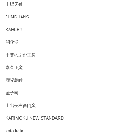
十場天伸
この度はペンシルオンラインショップでのご購
JUNGHANS
入、そしてレビューまで誠にありがとうござい
ます。柴田慶信商店さんの曲げわっぱは、日々
KAHLER
の暮らしを豊かにするお品だと私たちも思って
おります。お手入れ方法がいろいろとございま
開化堂
すが、風合いとともにお楽しみ頂けますと幸い
です。今後ともどうぞよろしくお願いいたしま
甲斐のぶお工房
す。
嘉久正窯
鹿児島睦
Sghr（スガハラ） Mini Vase（ミニベース） 一輪挿し 三角錐 クリアー
金子司
2025/04/07
上出長右衛門窯
プレゼント用に購入したので、まだ中は見れていないのです
が、 しっかり梱包されていたので割れてはないと思います。
KARIMOKU NEW STANDARD
kata kata
この度はペンシルオンラインショップをご利用