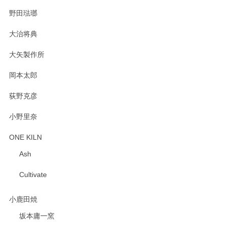
野田琺瑯
大治将典
PASS THE BATON（パス ザ バトン） x mina perhonen（ミナ ペルホネン） プレート（咲いている花にただ笑ふ）ミントグリーン
2025/02/12
大矢製作所
岡本太郎
荻野克彦
小野里奈
ONE KILN
Ash
Cultivate
小鹿田焼
坂本庸一窯