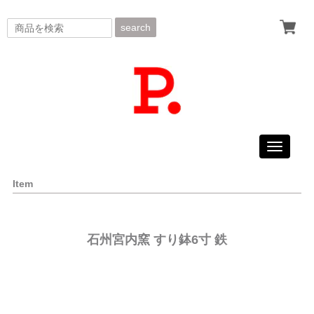
search
Toggle
navigati
Item
石州宮内窯 すり鉢6寸 鉄