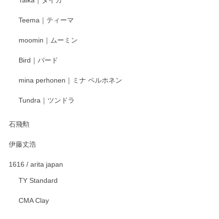
この度はペンシルオンラインショップをご利用
Teema｜ティーマ
頂き誠にありがとうございました。 そしてご丁
寧なレビューをありがとうございます。これか
moomin｜ムーミン
らもより良いご対応ができるよう努めてまいり
ます。またのご利用をお待ちしております。
Bird｜バード
mina perhonen｜ミナ ペルホネン
宮島工芸製作所 返しヘラ 小
Tundra｜ツンドラ
2025/12/21
石飛勲
伊藤丈浩
渡邉陽子 マグカップ
2025/11/23
1616 / arita japan
TY Standard
CMA Clay
渡邉陽子 マーメイドタマネギガール 飾蓋付花入
2025/08/20