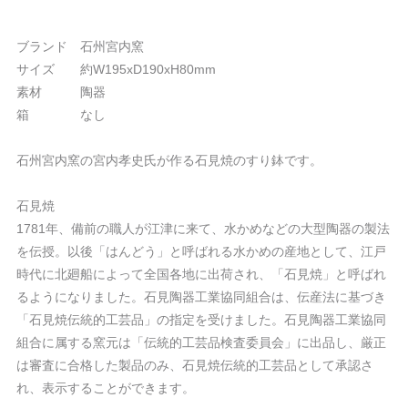
ブランド 石州宮内窯
サイズ 約W195xD190xH80mm
素材 陶器
箱 なし
石州宮内窯の宮内孝史氏が作る石見焼のすり鉢です。
石見焼
1781年、備前の職人が江津に来て、水かめなどの大型陶器の製法
を伝授。以後「はんどう」と呼ばれる水かめの産地として、江戸
時代に北廻船によって全国各地に出荷され、「石見焼」と呼ばれ
るようになりました。石見陶器工業協同組合は、伝産法に基づき
「石見焼伝統的工芸品」の指定を受けました。石見陶器工業協同
組合に属する窯元は「伝統的工芸品検査委員会」に出品し、厳正
は審査に合格した製品のみ、石見焼伝統的工芸品として承認さ
れ、表示することができます。