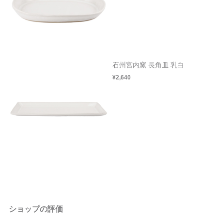
石州宮内窯 長角皿 乳白
¥2,640
ショップの評価