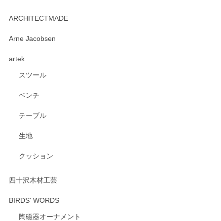
kata kata（カタカタ） 印判手小皿 たんぽぽ
2026/06/15
ARCHITECTMADE
深さや大きさがとてもちょうど良く、手に馴染み、洗いやす
Arne Jacobsen
く、他の柄も何枚かこちらで買い、毎食時に使用していま
artek
す。ショップの方が大変親切、丁寧で、また利用させて頂き
たいショップさんです。
スツール
ベンチ
この度はペンシルオンラインショップをご利用
いただき、誠にありがとうございます。 また、
テーブル
レビューをご投稿いただき、重ねてお礼申し上
げます。 深さや大きさ、使い心地を気に入って
生地
いただけたようで大変嬉しく思います。 毎食時
にご愛用いただいているとのこと、とても光栄
クッション
です。 温かいお言葉をいただき、ありがとうご
ざいます。 またのご利用を心よりお待ちしてお
ります。
四十沢木材工芸
BIRDS' WORDS
陶磁器オーナメント