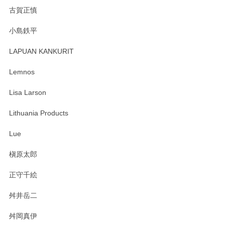
森脇靖 湯呑 若苗釉
古賀正慎
2025/04/07
小島鉄平
レビューが遅くなり申し訳ありません、 無事届いておりま
す。 素敵な湯呑みでとても気に入りました。 発送も早く、
LAPUAN KANKURIT
ありがとうございます。 メッセージもありがとうございまし
たm(_)m
Lemnos
Lisa Larson
この度は当店をご利用頂き誠にありがとうござ
います。無事に届いたようで安心いたしまし
Lithuania Products
た。ひとつひとつ個性がある素敵な湯呑ですよ
ね。気に入って頂けてうれしいです。マグカッ
Lue
プと花器のレビューもありがとうございます。
今後ともよろしくお願いいたします。
槇原太郎
正守千絵
舛井岳二
柴田慶信商店 大館曲げわっぱ 白木小判弁当箱（大）
2025/03/30
舛岡真伊