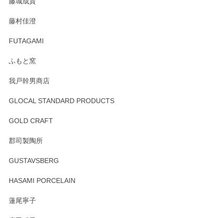
藤城成貴
この度はペンシルオンラインショップをご利用
藤村佳澄
頂き誠にありがとうございました。 そしてご丁
寧なレビューをありがとうございます。これか
FUTAGAMI
らもより良いご対応ができるよう努めてまいり
ます。またのご利用をお待ちしております。
ふもと窯
我戸幹男商店
GLOCAL STANDARD PRODUCTS
徳永遊心 みかんづくし 飯碗
2025/12/31
GOLD CRAFT
郡司製陶所
徳永遊心 みかんづくし マグカップ
GUSTAVSBERG
2025/12/31
HASAMI PORCELAIN
蓮尾寧子
徳永遊心 みかんづくし 口巻皿6寸