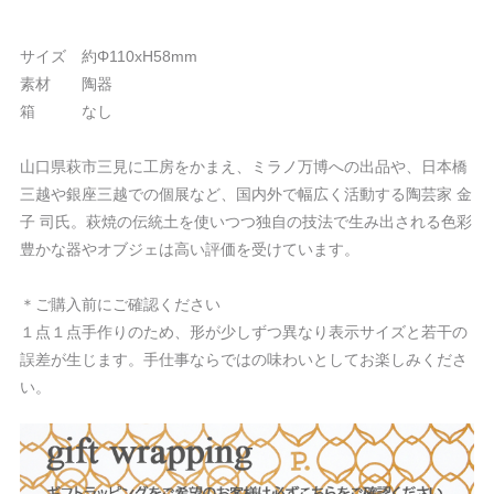
サイズ 約Φ110xH58mm
素材 陶器
箱 なし
山口県萩市三見に工房をかまえ、ミラノ万博への出品や、日本橋
三越や銀座三越での個展など、国内外で幅広く活動する陶芸家 金
子 司氏。萩焼の伝統土を使いつつ独自の技法で生み出される色彩
豊かな器やオブジェは高い評価を受けています。
＊ご購入前にご確認ください
１点１点手作りのため、形が少しずつ異なり表示サイズと若干の
誤差が生じます。手仕事ならではの味わいとしてお楽しみくださ
い。