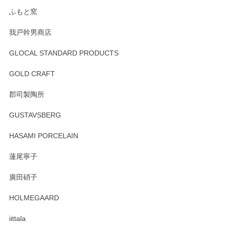
らもより良いご対応ができるよう努めてまいり
ます。またのご利用をお待ちしております。
ふもと窯
我戸幹男商店
GLOCAL STANDARD PRODUCTS
徳永遊心 みかんづくし 飯碗
2025/12/31
GOLD CRAFT
郡司製陶所
徳永遊心 みかんづくし マグカップ
GUSTAVSBERG
2025/12/31
HASAMI PORCELAIN
蓮尾寧子
徳永遊心 みかんづくし 口巻皿6寸
廣田硝子
2025/12/31
HOLMEGAARD
徳永遊心さんの作品が好きなので、購入できうれしいです。
これからも楽しみにしています。
iittala