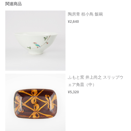
関連商品
陶房青 枝小鳥 飯碗
¥2,640
ふもと窯 井上尚之 スリップウ
ェア角皿（中）
¥5,320