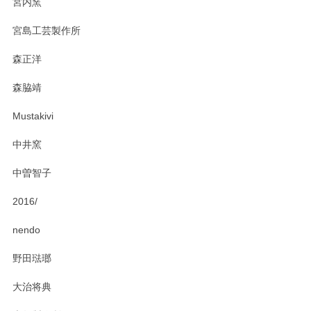
宮内窯
ステキなカレー皿早速使わせていただきました。 色々お手数
宮島工芸製作所
おかけしました。 ありがとうございます。
森正洋
この度はペンシルオンラインショップをご利用
森脇靖
頂き、レビューもありがとうございます。カレ
ー皿を気に入って頂けたようで安心しました。
Mustakivi
気になられるものがありましたら、またお気軽
にお問い合わせください。今後ともよろしくお
中井窯
願いいたします。
中曽智子
2016/
PASS THE BATON（パス ザ バトン） x mina perhonen（ミナ ペルホネン） ディーププレート（咲いている花にただ笑ふ）ミントグリーン
2025/02/12
nendo
野田琺瑯
大治将典
PASS THE BATON（パス ザ バトン） x mina perhonen（ミナ ペルホネン） プレート（咲いている花にただ笑ふ）ミントグリーン
2025/02/12