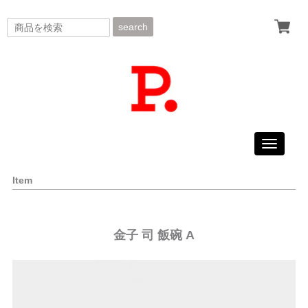
search
Toggle
navigati
Item
金子 司 飯碗 A