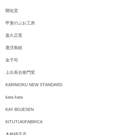
の暮らしを豊かにするお品だと私たちも思って
おります。お手入れ方法がいろいろとございま
開化堂
すが、風合いとともにお楽しみ頂けますと幸い
です。今後ともどうぞよろしくお願いいたしま
甲斐のぶお工房
す。
嘉久正窯
鹿児島睦
Sghr（スガハラ） Mini Vase（ミニベース） 一輪挿し 三角錐 クリアー
金子司
2025/04/07
上出長右衛門窯
プレゼント用に購入したので、まだ中は見れていないのです
が、 しっかり梱包されていたので割れてはないと思います。
KARIMOKU NEW STANDARD
kata kata
この度はペンシルオンラインショップをご利用
頂き誠にありがとうございます。 そしてレビュ
KAY BOJESEN
ーも大変嬉しく思います。 今後ともどうぞよろ
しくお願いいたします。
KITUTUKIFABRICA
木村硝子店