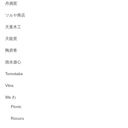
丹満窯
ツルヤ商店
天童木工
天龍窯
陶房青
徳永遊心
Tomotake
Vitra
Wa わ
Picnic
Rocuru