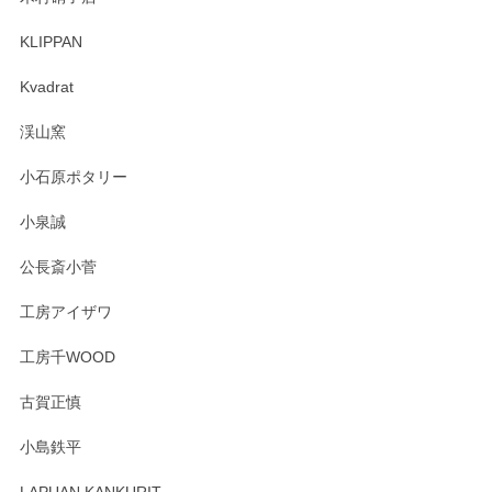
KLIPPAN
森脇靖 マグカップ 若苗釉
2025/04/07
Kvadrat
淡いグリーンのカラーがとても可愛いです❤️ ありがとうござ
渓山窯
いましたm(_)m
小石原ポタリー
この度はペンシルオンラインショップをご利用
小泉誠
いただき誠にありがとうございました。森脇さ
んの作品はほっこりいたしますね。今後ともど
公長斎小菅
うぞよろしくお願いいたします。
工房アイザワ
工房千WOOD
森脇靖 湯呑 若苗釉
古賀正慎
2025/04/07
小島鉄平
レビューが遅くなり申し訳ありません、 無事届いておりま
す。 素敵な湯呑みでとても気に入りました。 発送も早く、