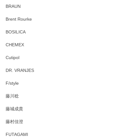
ていたので、購入出来て良かったです♪
BRAUN
この度はペンシルオンラインショップをご利用
Brent Rourke
頂き誠にありがとうございます。 お探しのカッ
プ＆ソーサーをお届けでき嬉しく思います。 今
BOSILICA
後ともどうぞよろしくお願いいたします。
CHEMEX
Cutipol
Brent Rourke（ブレント ルーク） オーバルシェーカーボックス 4
DR. VRANJES
2026/01/15
F/style
注文から手元に届くまでとても早く、梱包もしっかりしてお
藤川稔
りました。お品もとても素敵でした。ありがとうございまし
た。
藤城成貴
この度はペンシルオンラインショップをご利用
藤村佳澄
頂き誠にありがとうございました。 そしてご丁
寧なレビューをありがとうございます。これか
FUTAGAMI