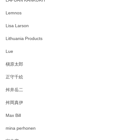
LAPUAN KANKURIT
ありがとうございます。 メッセージもありがとうございまし
たm(_)m
Lemnos
Lisa Larson
この度は当店をご利用頂き誠にありがとうござ
います。無事に届いたようで安心いたしまし
Lithuania Products
た。ひとつひとつ個性がある素敵な湯呑ですよ
ね。気に入って頂けてうれしいです。マグカッ
Lue
プと花器のレビューもありがとうございます。
今後ともよろしくお願いいたします。
槇原太郎
正守千絵
舛井岳二
柴田慶信商店 大館曲げわっぱ 白木小判弁当箱（大）
2025/03/30
舛岡真伊
Max Bill
zen to カレー皿 plate245 ホワイト
mina perhonen
2025/03/19