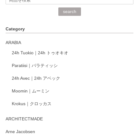
深さや大きさがとてもちょうど良く、手に馴染み、洗いやす
search
く、他の柄も何枚かこちらで買い、毎食時に使用していま
す。ショップの方が大変丁寧で、1枚不良がありましたが快
Category
く交換して下さいました。
ARABIA
この度もレビューをご投稿いただき、誠にあり
24h Tuokio｜24h トゥオキオ
がとうございます。 同じシリーズの器を揃えて
ご愛用いただいているとのこと、大変嬉しく思
Paratiisi｜パラティッシ
います。 温かいお言葉をいただき、ありがとう
ございました。 今後ともどうぞよろしくお願い
24h Avec｜24h アベック
いたします。
Moomin｜ムーミン
Krokus｜クロッカス
kata kata（カタカタ） 印判手小皿 たんぽぽ
2026/06/15
ARCHITECTMADE
深さや大きさがとてもちょうど良く、手に馴染み、洗いやす
Arne Jacobsen
く、他の柄も何枚かこちらで買い、毎食時に使用していま