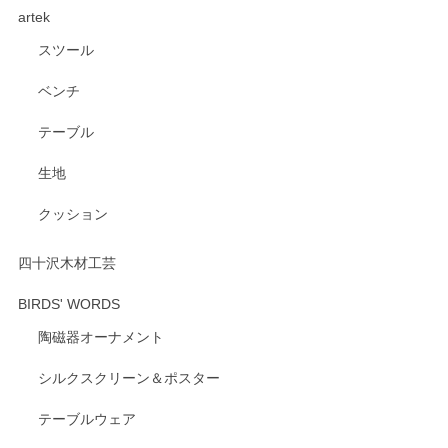
artek
す。ショップの方が大変親切、丁寧で、また利用させて頂き
たいショップさんです。
スツール
ベンチ
この度はペンシルオンラインショップをご利用
いただき、誠にありがとうございます。 また、
テーブル
レビューをご投稿いただき、重ねてお礼申し上
げます。 深さや大きさ、使い心地を気に入って
生地
いただけたようで大変嬉しく思います。 毎食時
にご愛用いただいているとのこと、とても光栄
クッション
です。 温かいお言葉をいただき、ありがとうご
ざいます。 またのご利用を心よりお待ちしてお
ります。
四十沢木材工芸
BIRDS' WORDS
陶磁器オーナメント
出西窯 カップ＆ソーサー 呉須
2026/04/24
シルクスクリーン＆ポスター
テーブルウェア
ありがとうございました。 出西窯のカップ&ソーサーを探し