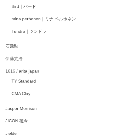
ます。またのご利用をお待ちしております。
Bird｜バード
mina perhonen｜ミナ ペルホネン
宮島工芸製作所 返しヘラ 小
Tundra｜ツンドラ
2025/12/21
石飛勲
伊藤丈浩
渡邉陽子 マグカップ
2025/11/23
1616 / arita japan
TY Standard
CMA Clay
渡邉陽子 マーメイドタマネギガール 飾蓋付花入
2025/08/20
Jasper Morrison
とても可愛らしい。
JICON 磁今
Jielde