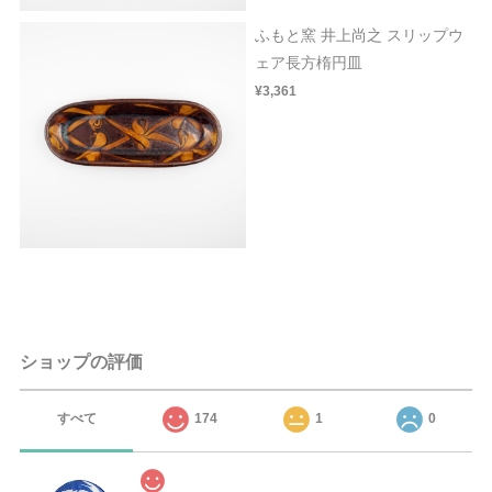
ふもと窯 井上尚之 スリップウ
ェア長方楕円皿
¥3,361
ショップの評価
すべて
174
1
0