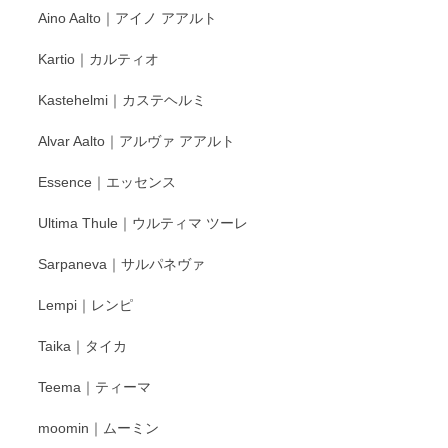
Aino Aalto｜アイノ アアルト
レビューをありがとうございます。 そしてお喜
Kartio｜カルティオ
び頂き嬉しいです。 徳永遊心窯の器はこれから
もいろいろと入荷の予定です。 ペンシルインス
Kastehelmi｜カステヘルミ
タグラムにて入荷状況のご確認をして頂けます
と幸いです。 今後ともよろしくお願いいたしま
Alvar Aalto｜アルヴァ アアルト
す。
Essence｜エッセンス
Ultima Thule｜ウルティマ ツーレ
徳永遊心 色絵花繋ぎ 飯碗
2025/12/24
Sarpaneva｜サルパネヴァ
Lempi｜レンピ
丁寧に対応していただきました。ありがとうございます◎
Taika｜タイカ
この度はペンシルオンラインショップをご利用
Teema｜ティーマ
頂き誠にありがとうございました。 そしてご丁
寧なレビューをありがとうございます。これか
moomin｜ムーミン
らもより良いご対応ができるよう努めてまいり