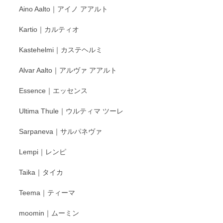
Aino Aalto｜アイノ アアルト
レビューをありがとうございます。 そしてお喜
Kartio｜カルティオ
び頂き嬉しいです。 徳永遊心窯の器はこれから
もいろいろと入荷の予定です。 ペンシルインス
Kastehelmi｜カステヘルミ
タグラムにて入荷状況のご確認をして頂けます
と幸いです。 今後ともよろしくお願いいたしま
Alvar Aalto｜アルヴァ アアルト
す。
Essence｜エッセンス
Ultima Thule｜ウルティマ ツーレ
徳永遊心 色絵花繋ぎ 飯碗
2025/12/24
Sarpaneva｜サルパネヴァ
Lempi｜レンピ
丁寧に対応していただきました。ありがとうございます◎
Taika｜タイカ
この度はペンシルオンラインショップをご利用
Teema｜ティーマ
頂き誠にありがとうございました。 そしてご丁
寧なレビューをありがとうございます。これか
moomin｜ムーミン
らもより良いご対応ができるよう努めてまいり