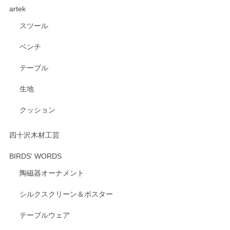
artek
す。ショップの方が大変親切、丁寧で、また利用させて頂き
たいショップさんです。
スツール
ベンチ
この度はペンシルオンラインショップをご利用
いただき、誠にありがとうございます。 また、
テーブル
レビューをご投稿いただき、重ねてお礼申し上
げます。 深さや大きさ、使い心地を気に入って
生地
いただけたようで大変嬉しく思います。 毎食時
にご愛用いただいているとのこと、とても光栄
クッション
です。 温かいお言葉をいただき、ありがとうご
ざいます。 またのご利用を心よりお待ちしてお
ります。
四十沢木材工芸
BIRDS' WORDS
陶磁器オーナメント
出西窯 カップ＆ソーサー 呉須
2026/04/24
シルクスクリーン＆ポスター
テーブルウェア
ありがとうございました。 出西窯のカップ&ソーサーを探し