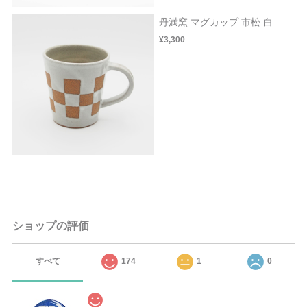
丹満窯 マグカップ 市松 白
¥3,300
ショップの評価
すべて
174
1
0