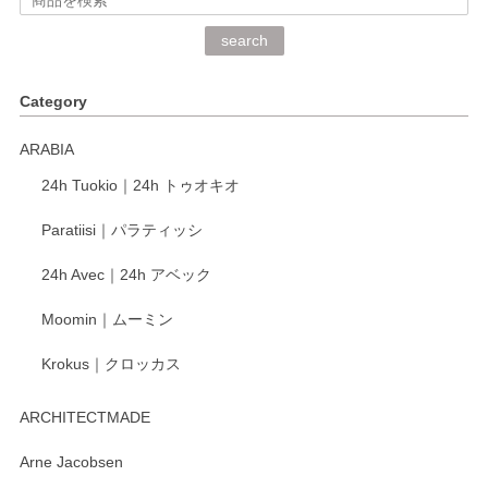
深さや大きさがとてもちょうど良く、手に馴染み、洗いやす
search
く、他の柄も何枚かこちらで買い、毎食時に使用していま
す。ショップの方が大変丁寧で、1枚不良がありましたが快
Category
く交換して下さいました。
ARABIA
この度もレビューをご投稿いただき、誠にあり
24h Tuokio｜24h トゥオキオ
がとうございます。 同じシリーズの器を揃えて
ご愛用いただいているとのこと、大変嬉しく思
Paratiisi｜パラティッシ
います。 温かいお言葉をいただき、ありがとう
ございました。 今後ともどうぞよろしくお願い
24h Avec｜24h アベック
いたします。
Moomin｜ムーミン
Krokus｜クロッカス
kata kata（カタカタ） 印判手小皿 たんぽぽ
2026/06/15
ARCHITECTMADE
深さや大きさがとてもちょうど良く、手に馴染み、洗いやす
Arne Jacobsen
く、他の柄も何枚かこちらで買い、毎食時に使用していま