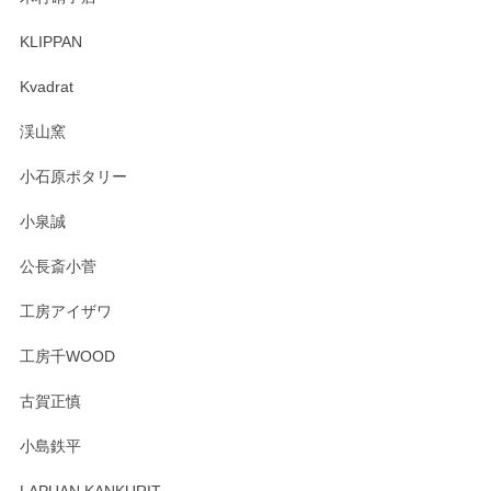
KLIPPAN
森脇靖 マグカップ 若苗釉
2025/04/07
Kvadrat
淡いグリーンのカラーがとても可愛いです❤️ ありがとうござ
渓山窯
いましたm(_)m
小石原ポタリー
この度はペンシルオンラインショップをご利用
小泉誠
いただき誠にありがとうございました。森脇さ
んの作品はほっこりいたしますね。今後ともど
公長斎小菅
うぞよろしくお願いいたします。
工房アイザワ
工房千WOOD
森脇靖 湯呑 若苗釉
古賀正慎
2025/04/07
小島鉄平
レビューが遅くなり申し訳ありません、 無事届いておりま
す。 素敵な湯呑みでとても気に入りました。 発送も早く、