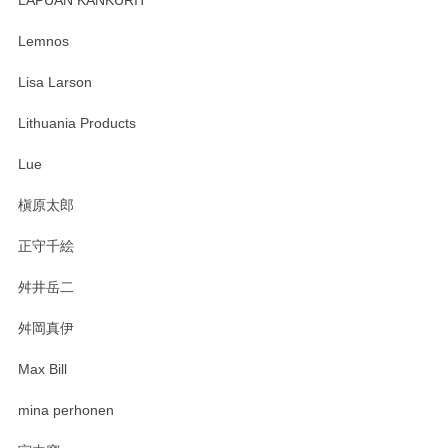
LAPUAN KANKURIT
ありがとうございます。 メッセージもありがとうございまし
たm(_)m
Lemnos
Lisa Larson
この度は当店をご利用頂き誠にありがとうござ
います。無事に届いたようで安心いたしまし
Lithuania Products
た。ひとつひとつ個性がある素敵な湯呑ですよ
ね。気に入って頂けてうれしいです。マグカッ
Lue
プと花器のレビューもありがとうございます。
今後ともよろしくお願いいたします。
槇原太郎
正守千絵
舛井岳二
柴田慶信商店 大館曲げわっぱ 白木小判弁当箱（大）
2025/03/30
舛岡真伊
Max Bill
zen to カレー皿 plate245 ホワイト
mina perhonen
2025/03/19