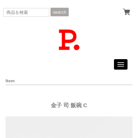
search
Toggle
navigati
Item
金子 司 飯碗 C