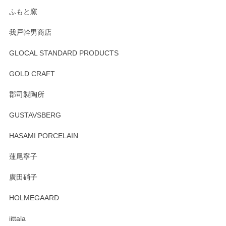
らもより良いご対応ができるよう努めてまいり
ます。またのご利用をお待ちしております。
ふもと窯
我戸幹男商店
GLOCAL STANDARD PRODUCTS
徳永遊心 みかんづくし 飯碗
2025/12/31
GOLD CRAFT
郡司製陶所
徳永遊心 みかんづくし マグカップ
GUSTAVSBERG
2025/12/31
HASAMI PORCELAIN
蓮尾寧子
徳永遊心 みかんづくし 口巻皿6寸
廣田硝子
2025/12/31
HOLMEGAARD
徳永遊心さんの作品が好きなので、購入できうれしいです。
これからも楽しみにしています。
iittala