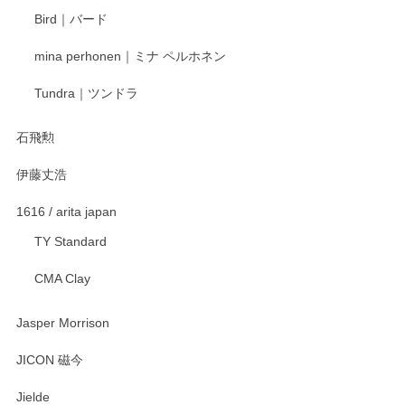
ます。またのご利用をお待ちしております。
Bird｜バード
mina perhonen｜ミナ ペルホネン
宮島工芸製作所 返しヘラ 小
Tundra｜ツンドラ
2025/12/21
石飛勲
伊藤丈浩
渡邉陽子 マグカップ
2025/11/23
1616 / arita japan
TY Standard
CMA Clay
渡邉陽子 マーメイドタマネギガール 飾蓋付花入
2025/08/20
Jasper Morrison
とても可愛らしい。
JICON 磁今
Jielde