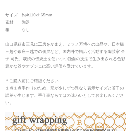
サイズ 約Φ110xH65mm
素材 陶器
箱 なし
山口県萩市三見に工房をかまえ、ミラノ万博への出品や、日本橋
三越や銀座三越での個展など、国内外で幅広く活動する陶芸家 金
子 司氏。萩焼の伝統土を使いつつ独自の技法で生み出される色彩
豊かな器やオブジェは高い評価を受けています。
＊ご購入前にご確認ください
１点１点手作りのため、形が少しずつ異なり表示サイズと若干の
誤差が生じます。手仕事ならではの味わいとしてお楽しみくださ
い。