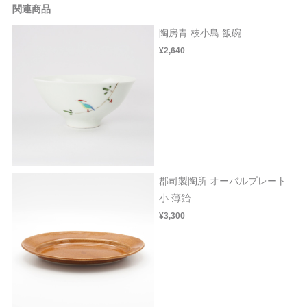
関連商品
陶房青 枝小鳥 飯碗
¥2,640
郡司製陶所 オーバルプレート
小 薄飴
¥3,300