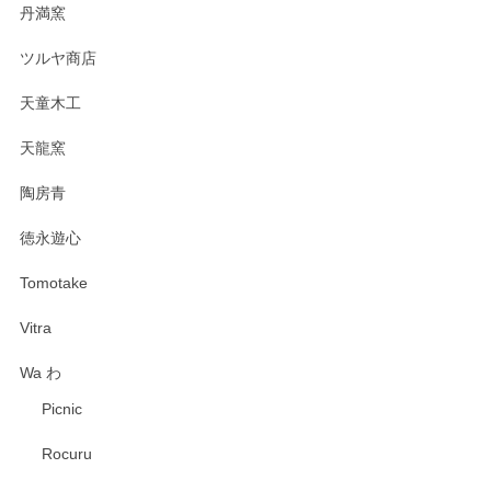
丹満窯
ツルヤ商店
天童木工
天龍窯
陶房青
徳永遊心
Tomotake
Vitra
Wa わ
Picnic
Rocuru