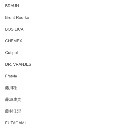
ていたので、購入出来て良かったです♪
BRAUN
この度はペンシルオンラインショップをご利用
Brent Rourke
頂き誠にありがとうございます。 お探しのカッ
プ＆ソーサーをお届けでき嬉しく思います。 今
BOSILICA
後ともどうぞよろしくお願いいたします。
CHEMEX
Cutipol
Brent Rourke（ブレント ルーク） オーバルシェーカーボックス 4
DR. VRANJES
2026/01/15
F/style
注文から手元に届くまでとても早く、梱包もしっかりしてお
藤川稔
りました。お品もとても素敵でした。ありがとうございまし
た。
藤城成貴
この度はペンシルオンラインショップをご利用
藤村佳澄
頂き誠にありがとうございました。 そしてご丁
寧なレビューをありがとうございます。これか
FUTAGAMI