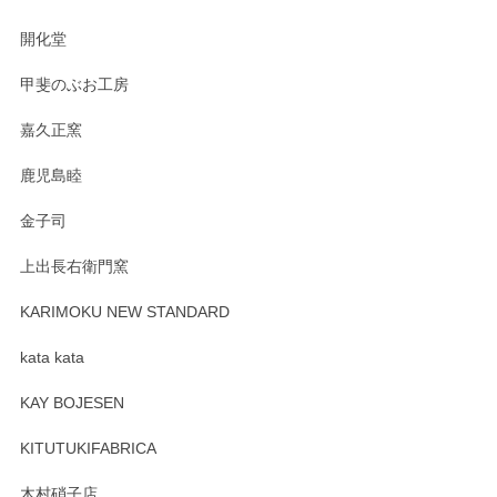
の暮らしを豊かにするお品だと私たちも思って
おります。お手入れ方法がいろいろとございま
開化堂
すが、風合いとともにお楽しみ頂けますと幸い
です。今後ともどうぞよろしくお願いいたしま
甲斐のぶお工房
す。
嘉久正窯
鹿児島睦
Sghr（スガハラ） Mini Vase（ミニベース） 一輪挿し 三角錐 クリアー
金子司
2025/04/07
上出長右衛門窯
プレゼント用に購入したので、まだ中は見れていないのです
が、 しっかり梱包されていたので割れてはないと思います。
KARIMOKU NEW STANDARD
kata kata
この度はペンシルオンラインショップをご利用
頂き誠にありがとうございます。 そしてレビュ
KAY BOJESEN
ーも大変嬉しく思います。 今後ともどうぞよろ
しくお願いいたします。
KITUTUKIFABRICA
木村硝子店