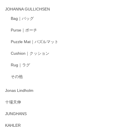
この度はペンシルオンラインショップでのご購
入、そしてレビューまで誠にありがとうござい
JOHANNA GULLICHSEN
ます。気に入って頂けたようで嬉しく思いま
す。今後ともどうぞよろしくお願いいたしま
Bag｜バッグ
す。
Purse｜ポーチ
Puzzle Mat｜パズルマット
柴田慶信商店 大館曲げわっぱ 白木小判弁当箱（大）
Cushion｜クッション
2025/04/16
Rug｜ラグ
入金翌日にすぐ届きました！ 梱包も丁寧にして頂きメッセー
その他
ジもありがとうございました。 初めてのわっぱ弁当箱で大切
な物を開けるようにドキドキしながら開封しました。綺麗な
わっぱで感激です！ これから大切に使って風合いが変わるの
Jonas Lindholm
も楽しんで行きたいと思います。
十場天伸
この度はペンシルオンラインショップでのご購
JUNGHANS
入、そしてレビューまで誠にありがとうござい
ます。柴田慶信商店さんの曲げわっぱは、日々
KAHLER