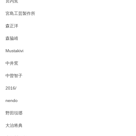
宮内窯
ステキなカレー皿早速使わせていただきました。 色々お手数
宮島工芸製作所
おかけしました。 ありがとうございます。
森正洋
この度はペンシルオンラインショップをご利用
森脇靖
頂き、レビューもありがとうございます。カレ
ー皿を気に入って頂けたようで安心しました。
Mustakivi
気になられるものがありましたら、またお気軽
にお問い合わせください。今後ともよろしくお
中井窯
願いいたします。
中曽智子
2016/
PASS THE BATON（パス ザ バトン） x mina perhonen（ミナ ペルホネン） ディーププレート（咲いている花にただ笑ふ）ミントグリーン
2025/02/12
nendo
野田琺瑯
大治将典
PASS THE BATON（パス ザ バトン） x mina perhonen（ミナ ペルホネン） プレート（咲いている花にただ笑ふ）ミントグリーン
2025/02/12