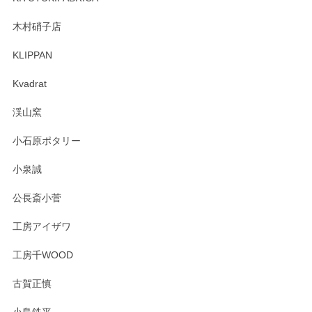
木村硝子店
KLIPPAN
森脇靖 マグカップ 若苗釉
2025/04/07
Kvadrat
淡いグリーンのカラーがとても可愛いです❤️ ありがとうござ
渓山窯
いましたm(_)m
小石原ポタリー
この度はペンシルオンラインショップをご利用
小泉誠
いただき誠にありがとうございました。森脇さ
んの作品はほっこりいたしますね。今後ともど
公長斎小菅
うぞよろしくお願いいたします。
工房アイザワ
工房千WOOD
森脇靖 湯呑 若苗釉
古賀正慎
2025/04/07
小島鉄平