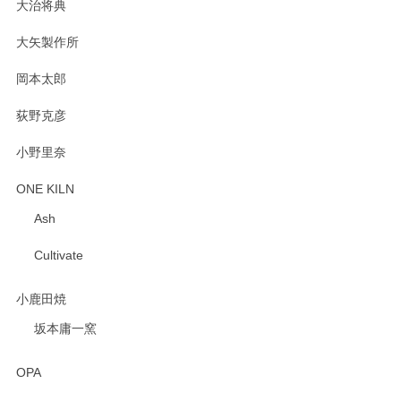
大治将典
PASS THE BATON（パス ザ バトン） x mina perhonen（ミナ ペルホネン） プレート（咲いている花にただ笑ふ）ミントグリーン
2025/02/12
大矢製作所
岡本太郎
荻野克彦
小野里奈
ONE KILN
Ash
Cultivate
小鹿田焼
坂本庸一窯
OPA