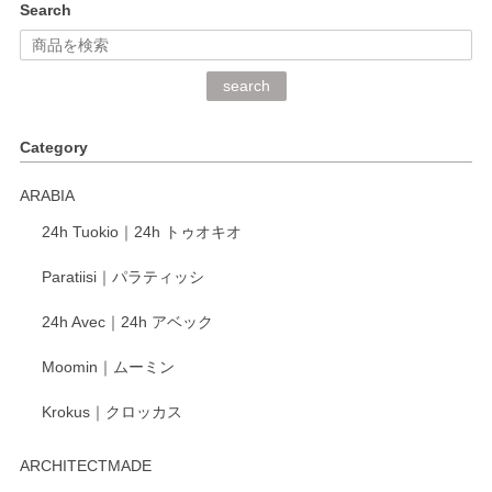
Search
2026/06/15
深さや大きさがとてもちょうど良く、手に馴染み、洗いやす
search
く、他の柄も何枚かこちらで買い、毎食時に使用していま
す。ショップの方が大変丁寧で、1枚不良がありましたが快
Category
く交換して下さいました。
ARABIA
この度もレビューをご投稿いただき、誠にあり
24h Tuokio｜24h トゥオキオ
がとうございます。 同じシリーズの器を揃えて
ご愛用いただいているとのこと、大変嬉しく思
Paratiisi｜パラティッシ
います。 温かいお言葉をいただき、ありがとう
ございました。 今後ともどうぞよろしくお願い
24h Avec｜24h アベック
いたします。
Moomin｜ムーミン
Krokus｜クロッカス
kata kata（カタカタ） 印判手小皿 たんぽぽ
2026/06/15
ARCHITECTMADE