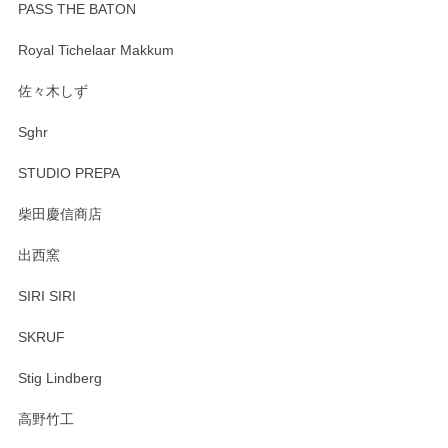
PASS THE BATON
Royal Tichelaar Makkum
佐々木しず
Sghr
STUDIO PREPA
柴田慶信商店
出西窯
SIRI SIRI
SKRUF
Stig Lindberg
高野竹工