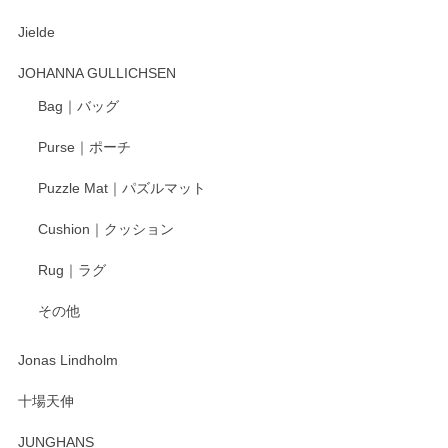
Jielde
この度はペンシルオンラインショップでのご購
入、そしてレビューまで誠にありがとうござい
JOHANNA GULLICHSEN
ます。気に入って頂けたようで嬉しく思いま
す。今後ともどうぞよろしくお願いいたしま
Bag｜バッグ
す。
Purse｜ポーチ
Puzzle Mat｜パズルマット
柴田慶信商店 大館曲げわっぱ 白木小判弁当箱（大）
Cushion｜クッション
2025/04/16
Rug｜ラグ
入金翌日にすぐ届きました！ 梱包も丁寧にして頂きメッセー
その他
ジもありがとうございました。 初めてのわっぱ弁当箱で大切
な物を開けるようにドキドキしながら開封しました。綺麗な
わっぱで感激です！ これから大切に使って風合いが変わるの
Jonas Lindholm
も楽しんで行きたいと思います。
十場天伸
この度はペンシルオンラインショップでのご購
JUNGHANS