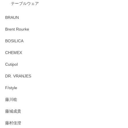
テーブルウェア
ありがとうございました。 出西窯のカップ&ソーサーを探し
ていたので、購入出来て良かったです♪
BRAUN
この度はペンシルオンラインショップをご利用
Brent Rourke
頂き誠にありがとうございます。 お探しのカッ
プ＆ソーサーをお届けでき嬉しく思います。 今
BOSILICA
後ともどうぞよろしくお願いいたします。
CHEMEX
Cutipol
Brent Rourke（ブレント ルーク） オーバルシェーカーボックス 4
DR. VRANJES
2026/01/15
F/style
注文から手元に届くまでとても早く、梱包もしっかりしてお
藤川稔
りました。お品もとても素敵でした。ありがとうございまし
た。
藤城成貴
この度はペンシルオンラインショップをご利用
藤村佳澄
頂き誠にありがとうございました。 そしてご丁