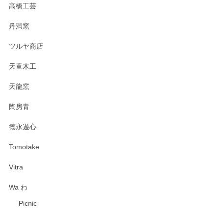
高橋工芸
丹満窯
ツルヤ商店
天童木工
天龍窯
陶房青
徳永遊心
Tomotake
Vitra
Wa わ
Picnic