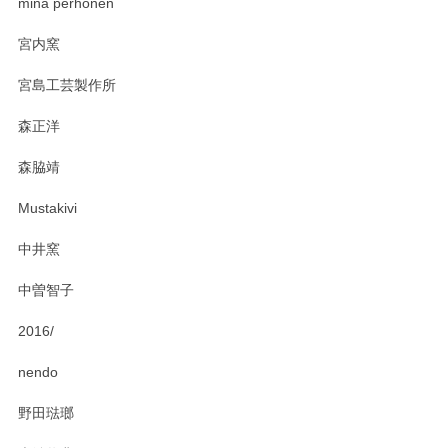
mina perhonen
2025/03/19
宮内窯
ステキなカレー皿早速使わせていただきました。 色々お手数
宮島工芸製作所
おかけしました。 ありがとうございます。
森正洋
この度はペンシルオンラインショップをご利用
森脇靖
頂き、レビューもありがとうございます。カレ
ー皿を気に入って頂けたようで安心しました。
Mustakivi
気になられるものがありましたら、またお気軽
にお問い合わせください。今後ともよろしくお
中井窯
願いいたします。
中曽智子
2016/
PASS THE BATON（パス ザ バトン） x mina perhonen（ミナ ペルホネン） ディーププレート（咲いている花にただ笑ふ）ミントグリーン
2025/02/12
nendo
野田琺瑯