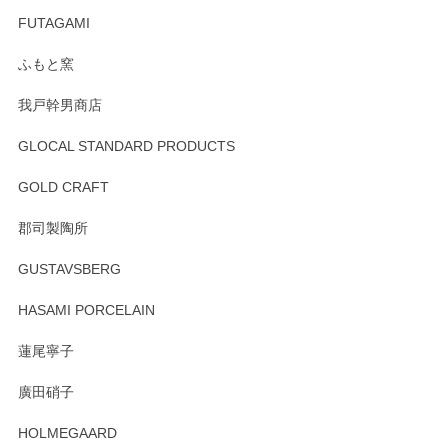
寧なレビューをありがとうございます。これか
FUTAGAMI
らもより良いご対応ができるよう努めてまいり
ます。またのご利用をお待ちしております。
ふもと窯
我戸幹男商店
GLOCAL STANDARD PRODUCTS
徳永遊心 みかんづくし 飯碗
2025/12/31
GOLD CRAFT
郡司製陶所
徳永遊心 みかんづくし マグカップ
GUSTAVSBERG
2025/12/31
HASAMI PORCELAIN
蓮尾寧子
徳永遊心 みかんづくし 口巻皿6寸
廣田硝子
2025/12/31
HOLMEGAARD