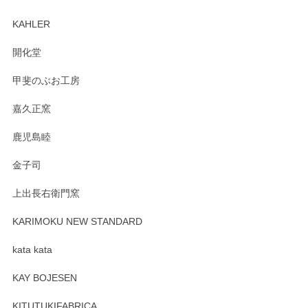
入、そしてレビューまで誠にありがとうござい
ます。柴田慶信商店さんの曲げわっぱは、日々
KAHLER
の暮らしを豊かにするお品だと私たちも思って
おります。お手入れ方法がいろいろとございま
開化堂
すが、風合いとともにお楽しみ頂けますと幸い
です。今後ともどうぞよろしくお願いいたしま
甲斐のぶお工房
す。
嘉久正窯
鹿児島睦
Sghr（スガハラ） Mini Vase（ミニベース） 一輪挿し 三角錐 クリアー
金子司
2025/04/07
上出長右衛門窯
プレゼント用に購入したので、まだ中は見れていないのです
が、 しっかり梱包されていたので割れてはないと思います。
KARIMOKU NEW STANDARD
kata kata
この度はペンシルオンラインショップをご利用
頂き誠にありがとうございます。 そしてレビュ
KAY BOJESEN
ーも大変嬉しく思います。 今後ともどうぞよろ
しくお願いいたします。
KITUTUKIFABRICA