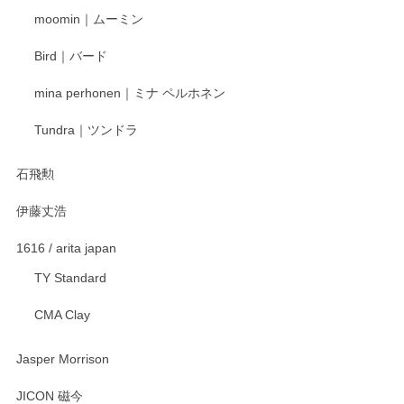
寧なレビューをありがとうございます。これか
moomin｜ムーミン
らもより良いご対応ができるよう努めてまいり
ます。またのご利用をお待ちしております。
Bird｜バード
mina perhonen｜ミナ ペルホネン
宮島工芸製作所 返しヘラ 小
Tundra｜ツンドラ
2025/12/21
石飛勲
伊藤丈浩
渡邉陽子 マグカップ
2025/11/23
1616 / arita japan
TY Standard
CMA Clay
渡邉陽子 マーメイドタマネギガール 飾蓋付花入
2025/08/20
Jasper Morrison
とても可愛らしい。
JICON 磁今