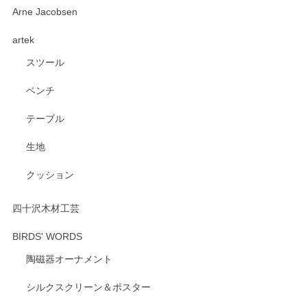
深さや大きさがとてもちょうど良く、手に馴染み、洗いやす
Arne Jacobsen
く、他の柄も何枚かこちらで買い、毎食時に使用していま
artek
す。ショップの方が大変親切、丁寧で、また利用させて頂き
たいショップさんです。
スツール
ベンチ
この度はペンシルオンラインショップをご利用
いただき、誠にありがとうございます。 また、
テーブル
レビューをご投稿いただき、重ねてお礼申し上
げます。 深さや大きさ、使い心地を気に入って
生地
いただけたようで大変嬉しく思います。 毎食時
にご愛用いただいているとのこと、とても光栄
クッション
です。 温かいお言葉をいただき、ありがとうご
ざいます。 またのご利用を心よりお待ちしてお
ります。
四十沢木材工芸
BIRDS' WORDS
陶磁器オーナメント
出西窯 カップ＆ソーサー 呉須
2026/04/24
シルクスクリーン＆ポスター