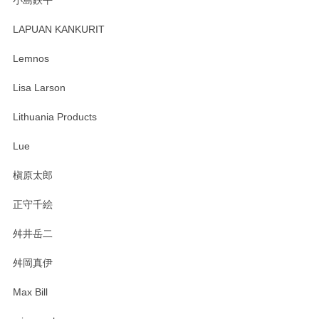
レビューが遅くなり申し訳ありません、 無事届いておりま
す。 素敵な湯呑みでとても気に入りました。 発送も早く、
LAPUAN KANKURIT
ありがとうございます。 メッセージもありがとうございまし
たm(_)m
Lemnos
Lisa Larson
この度は当店をご利用頂き誠にありがとうござ
います。無事に届いたようで安心いたしまし
Lithuania Products
た。ひとつひとつ個性がある素敵な湯呑ですよ
ね。気に入って頂けてうれしいです。マグカッ
Lue
プと花器のレビューもありがとうございます。
今後ともよろしくお願いいたします。
槇原太郎
正守千絵
舛井岳二
柴田慶信商店 大館曲げわっぱ 白木小判弁当箱（大）
2025/03/30
舛岡真伊
Max Bill
zen to カレー皿 plate245 ホワイト