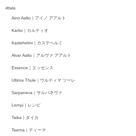
徳永遊心さんの作品が好きなので、購入できうれしいです。
これからも楽しみにしています。
iittala
Aino Aalto｜アイノ アアルト
レビューをありがとうございます。 そしてお喜
Kartio｜カルティオ
び頂き嬉しいです。 徳永遊心窯の器はこれから
もいろいろと入荷の予定です。 ペンシルインス
Kastehelmi｜カステヘルミ
タグラムにて入荷状況のご確認をして頂けます
と幸いです。 今後ともよろしくお願いいたしま
Alvar Aalto｜アルヴァ アアルト
す。
Essence｜エッセンス
Ultima Thule｜ウルティマ ツーレ
徳永遊心 色絵花繋ぎ 飯碗
2025/12/24
Sarpaneva｜サルパネヴァ
Lempi｜レンピ
丁寧に対応していただきました。ありがとうございます◎
Taika｜タイカ
この度はペンシルオンラインショップをご利用
Teema｜ティーマ
頂き誠にありがとうございました。 そしてご丁