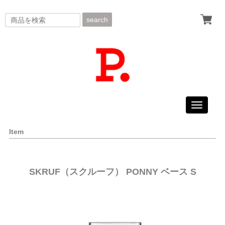
search
Toggle
navigati
Item
SKRUF（スクルーフ） PONNY ベース S