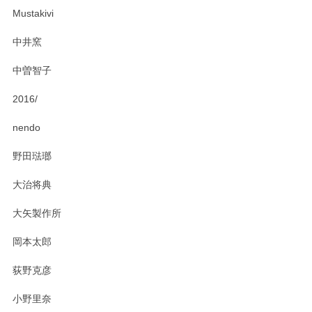
ー皿を気に入って頂けたようで安心しました。
Mustakivi
気になられるものがありましたら、またお気軽
にお問い合わせください。今後ともよろしくお
中井窯
願いいたします。
中曽智子
2016/
PASS THE BATON（パス ザ バトン） x mina perhonen（ミナ ペルホネン） ディーププレート（咲いている花にただ笑ふ）ミントグリーン
2025/02/12
nendo
野田琺瑯
大治将典
PASS THE BATON（パス ザ バトン） x mina perhonen（ミナ ペルホネン） プレート（咲いている花にただ笑ふ）ミントグリーン
2025/02/12
大矢製作所
岡本太郎
荻野克彦
小野里奈