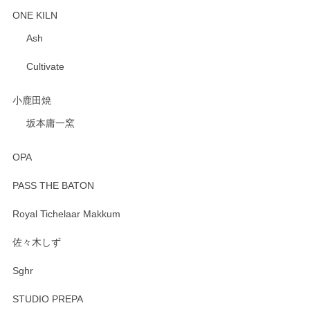
ONE KILN
Ash
Cultivate
小鹿田焼
坂本庸一窯
OPA
PASS THE BATON
Royal Tichelaar Makkum
佐々木しず
Sghr
STUDIO PREPA