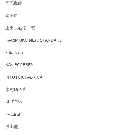
鹿児島睦
Sghr（スガハラ） Mini Vase（ミニベース） 一輪挿し 三角錐 クリアー
金子司
2025/04/07
上出長右衛門窯
プレゼント用に購入したので、まだ中は見れていないのです
が、 しっかり梱包されていたので割れてはないと思います。
KARIMOKU NEW STANDARD
kata kata
この度はペンシルオンラインショップをご利用
頂き誠にありがとうございます。 そしてレビュ
KAY BOJESEN
ーも大変嬉しく思います。 今後ともどうぞよろ
しくお願いいたします。
KITUTUKIFABRICA
木村硝子店
KLIPPAN
森脇靖 マグカップ 若苗釉
2025/04/07
Kvadrat
淡いグリーンのカラーがとても可愛いです❤️ ありがとうござ
渓山窯
いましたm(_)m