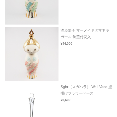
渡邉陽子 マーメイドタマネギ
ガール 飾蓋付花入
¥44,000
Sghr（スガハラ） Wall Vase 壁
掛けフラワーベース
¥6,600