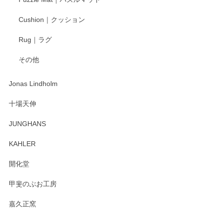
柴田慶信商店 大館曲げわっぱ 白木小判弁当箱（大）
Cushion｜クッション
2025/04/16
Rug｜ラグ
入金翌日にすぐ届きました！ 梱包も丁寧にして頂きメッセー
その他
ジもありがとうございました。 初めてのわっぱ弁当箱で大切
な物を開けるようにドキドキしながら開封しました。綺麗な
わっぱで感激です！ これから大切に使って風合いが変わるの
Jonas Lindholm
も楽しんで行きたいと思います。
十場天伸
この度はペンシルオンラインショップでのご購
JUNGHANS
入、そしてレビューまで誠にありがとうござい
ます。柴田慶信商店さんの曲げわっぱは、日々
KAHLER
の暮らしを豊かにするお品だと私たちも思って
おります。お手入れ方法がいろいろとございま
開化堂
すが、風合いとともにお楽しみ頂けますと幸い
です。今後ともどうぞよろしくお願いいたしま
甲斐のぶお工房
す。
嘉久正窯