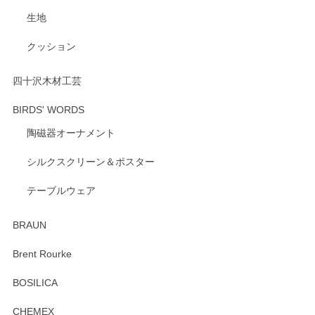
げます。 深さや大きさ、使い心地を気に入って
生地
いただけたようで大変嬉しく思います。 毎食時
にご愛用いただいているとのこと、とても光栄
クッション
です。 温かいお言葉をいただき、ありがとうご
ざいます。 またのご利用を心よりお待ちしてお
ります。
四十沢木材工芸
BIRDS' WORDS
陶磁器オーナメント
出西窯 カップ＆ソーサー 呉須
2026/04/24
シルクスクリーン＆ポスター
テーブルウェア
ありがとうございました。 出西窯のカップ&ソーサーを探し
ていたので、購入出来て良かったです♪
BRAUN
この度はペンシルオンラインショップをご利用
Brent Rourke
頂き誠にありがとうございます。 お探しのカッ
プ＆ソーサーをお届けでき嬉しく思います。 今
BOSILICA
後ともどうぞよろしくお願いいたします。
CHEMEX