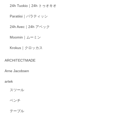
この度もレビューをご投稿いただき、誠にあり
24h Tuokio｜24h トゥオキオ
がとうございます。 同じシリーズの器を揃えて
ご愛用いただいているとのこと、大変嬉しく思
Paratiisi｜パラティッシ
います。 温かいお言葉をいただき、ありがとう
ございました。 今後ともどうぞよろしくお願い
24h Avec｜24h アベック
いたします。
Moomin｜ムーミン
Krokus｜クロッカス
kata kata（カタカタ） 印判手小皿 たんぽぽ
2026/06/15
ARCHITECTMADE
深さや大きさがとてもちょうど良く、手に馴染み、洗いやす
Arne Jacobsen
く、他の柄も何枚かこちらで買い、毎食時に使用していま
artek
す。ショップの方が大変親切、丁寧で、また利用させて頂き
たいショップさんです。
スツール
ベンチ
この度はペンシルオンラインショップをご利用
いただき、誠にありがとうございます。 また、
テーブル
レビューをご投稿いただき、重ねてお礼申し上