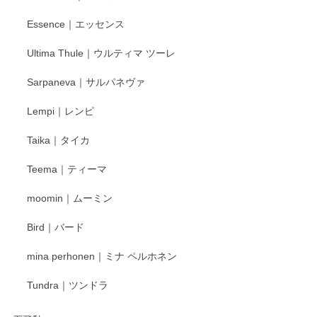
Essence｜エッセンス
Ultima Thule｜ウルティマ ツーレ
徳永遊心 色絵花繋ぎ 飯碗
2025/12/24
Sarpaneva｜サルパネヴァ
Lempi｜レンピ
丁寧に対応していただきました。ありがとうございます◎
Taika｜タイカ
この度はペンシルオンラインショップをご利用
Teema｜ティーマ
頂き誠にありがとうございました。 そしてご丁
寧なレビューをありがとうございます。これか
moomin｜ムーミン
らもより良いご対応ができるよう努めてまいり
ます。またのご利用をお待ちしております。
Bird｜バード
mina perhonen｜ミナ ペルホネン
宮島工芸製作所 返しヘラ 小
Tundra｜ツンドラ
2025/12/21