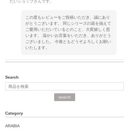
たいショップさんです。
この度もレビューをご投稿いただき、誠にあり
がとうございます。 同じシリーズの器を揃えて
ご愛用いただいているとのこと、大変嬉しく思
います。 温かいお言葉をいただき、ありがとう
ございました。 今後ともどうぞよろしくお願い
いたします。
kata kata（カタカタ） 印判手小皿 ぶらさがり
Search
2026/06/15
深さや大きさがとてもちょうど良く、手に馴染み、洗いやす
search
く、他の柄も何枚かこちらで買い、毎食時に使用していま
す。ショップの方が大変丁寧で、1枚不良がありましたが快
Category
く交換して下さいました。
ARABIA