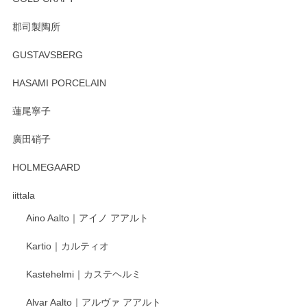
郡司製陶所
徳永遊心 みかんづくし マグカップ
GUSTAVSBERG
2025/12/31
HASAMI PORCELAIN
蓮尾寧子
徳永遊心 みかんづくし 口巻皿6寸
廣田硝子
2025/12/31
HOLMEGAARD
徳永遊心さんの作品が好きなので、購入できうれしいです。
これからも楽しみにしています。
iittala
Aino Aalto｜アイノ アアルト
レビューをありがとうございます。 そしてお喜
Kartio｜カルティオ
び頂き嬉しいです。 徳永遊心窯の器はこれから
もいろいろと入荷の予定です。 ペンシルインス
Kastehelmi｜カステヘルミ
タグラムにて入荷状況のご確認をして頂けます
と幸いです。 今後ともよろしくお願いいたしま
Alvar Aalto｜アルヴァ アアルト
す。