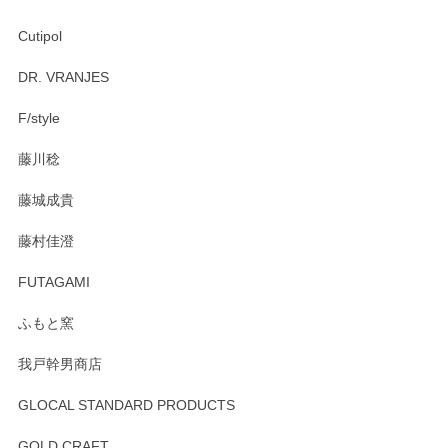
Cutipol
Brent Rourke（ブレント ルーク） オーバルシェーカーボックス 4
DR. VRANJES
2026/01/15
F/style
注文から手元に届くまでとても早く、梱包もしっかりしてお
藤川稔
りました。お品もとても素敵でした。ありがとうございまし
た。
藤城成貴
この度はペンシルオンラインショップをご利用
藤村佳澄
頂き誠にありがとうございました。 そしてご丁
寧なレビューをありがとうございます。これか
FUTAGAMI
らもより良いご対応ができるよう努めてまいり
ます。またのご利用をお待ちしております。
ふもと窯
我戸幹男商店
GLOCAL STANDARD PRODUCTS
徳永遊心 みかんづくし 飯碗
2025/12/31
GOLD CRAFT