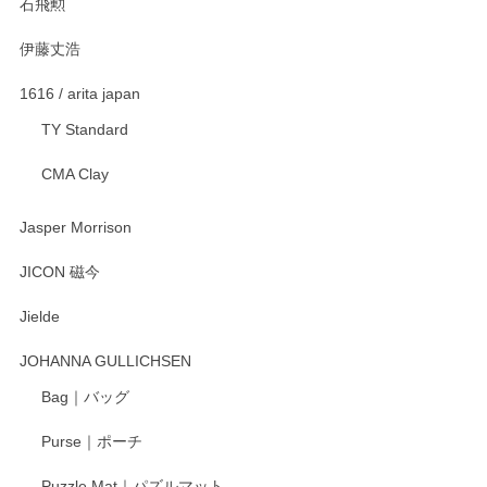
石飛勲
伊藤丈浩
渡邉陽子 マグカップ
2025/11/23
1616 / arita japan
TY Standard
CMA Clay
渡邉陽子 マーメイドタマネギガール 飾蓋付花入
2025/08/20
Jasper Morrison
とても可愛らしい。
JICON 磁今
Jielde
この度はペンシルオンラインショップでのご購
入、そしてレビューまで誠にありがとうござい
JOHANNA GULLICHSEN
ます。気に入って頂けたようで嬉しく思いま
す。今後ともどうぞよろしくお願いいたしま
Bag｜バッグ
す。
Purse｜ポーチ
Puzzle Mat｜パズルマット