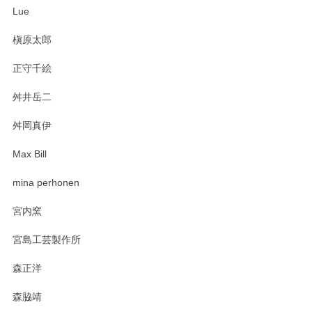
ね。気に入って頂けてうれしいです。マグカッ
Lue
プと花器のレビューもありがとうございます。
今後ともよろしくお願いいたします。
槇原太郎
正守千絵
舛井岳二
柴田慶信商店 大館曲げわっぱ 白木小判弁当箱（大）
2025/03/30
舛岡真伊
Max Bill
zen to カレー皿 plate245 ホワイト
mina perhonen
2025/03/19
宮内窯
ステキなカレー皿早速使わせていただきました。 色々お手数
宮島工芸製作所
おかけしました。 ありがとうございます。
森正洋
この度はペンシルオンラインショップをご利用
森脇靖
頂き、レビューもありがとうございます。カレ