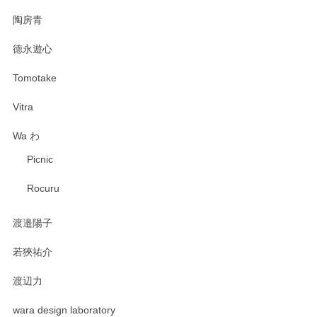
陶房青
徳永遊心
Tomotake
Vitra
Wa わ
Picnic
Rocuru
渡邉陽子
若狹祐介
渡辺力
wara design laboratory