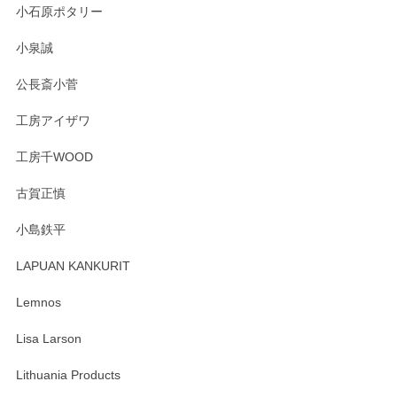
小石原ポタリー
この度はペンシルオンラインショップをご利用
小泉誠
いただき誠にありがとうございました。森脇さ
んの作品はほっこりいたしますね。今後ともど
公長斎小菅
うぞよろしくお願いいたします。
工房アイザワ
工房千WOOD
森脇靖 湯呑 若苗釉
古賀正慎
2025/04/07
小島鉄平
レビューが遅くなり申し訳ありません、 無事届いておりま
す。 素敵な湯呑みでとても気に入りました。 発送も早く、
LAPUAN KANKURIT
ありがとうございます。 メッセージもありがとうございまし
たm(_)m
Lemnos
Lisa Larson
この度は当店をご利用頂き誠にありがとうござ
います。無事に届いたようで安心いたしまし
Lithuania Products
た。ひとつひとつ個性がある素敵な湯呑ですよ