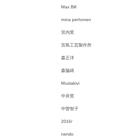
Max Bill
mina perhonen
宮内窯
宮島工芸製作所
森正洋
森脇靖
Mustakivi
中井窯
中曽智子
2016/
nendo