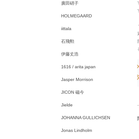
廣田硝子
HOLMEGAARD
iittala
石飛勲
伊藤丈浩
1616 / arita japan
Jasper Morrison
JICON 磁今
Jielde
JOHANNA GULLICHSEN
Jonas Lindholm