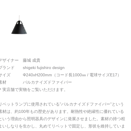
デザイナー 藤城 成貴
ブランド shigeki fujishiro design
サイズ Φ240xH200mm（コード長1000㎜ / 電球サイズE17）
素材 バルカナイズドファイバー
＊実店舗で実物をご覧いただけます。
リベットランプに使用されている”バルカナイズドファイバー”という
素材は、約100年もの歴史があります。耐熱性や絶縁性に優れている
という理由から照明器具のデザインに発展させました。素材の持つ程
よいしなりを生かし、丸めてリベットで固定し、形状を維持していま