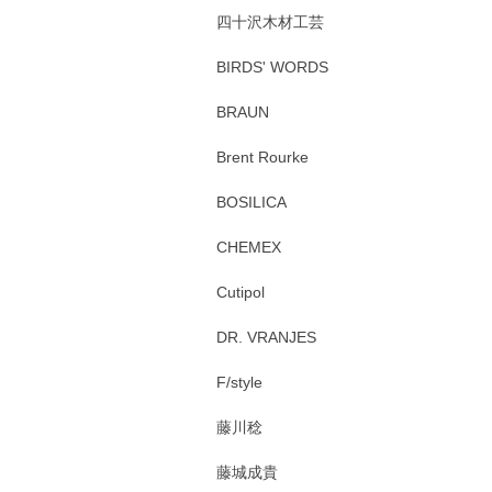
四十沢木材工芸
BIRDS' WORDS
BRAUN
Brent Rourke
BOSILICA
CHEMEX
Cutipol
DR. VRANJES
F/style
藤川稔
藤城成貴