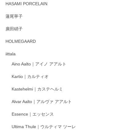
HASAMI PORCELAIN
蓮尾寧子
徳永遊心 みかんづくし 口巻皿6寸
廣田硝子
2025/12/31
HOLMEGAARD
徳永遊心さんの作品が好きなので、購入できうれしいです。
これからも楽しみにしています。
iittala
Aino Aalto｜アイノ アアルト
レビューをありがとうございます。 そしてお喜
Kartio｜カルティオ
び頂き嬉しいです。 徳永遊心窯の器はこれから
もいろいろと入荷の予定です。 ペンシルインス
Kastehelmi｜カステヘルミ
タグラムにて入荷状況のご確認をして頂けます
と幸いです。 今後ともよろしくお願いいたしま
Alvar Aalto｜アルヴァ アアルト
す。
Essence｜エッセンス
Ultima Thule｜ウルティマ ツーレ
徳永遊心 色絵花繋ぎ 飯碗
2025/12/24