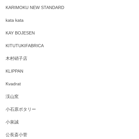
プレゼント用に購入したので、まだ中は見れていないのです
が、 しっかり梱包されていたので割れてはないと思います。
KARIMOKU NEW STANDARD
kata kata
この度はペンシルオンラインショップをご利用
頂き誠にありがとうございます。 そしてレビュ
KAY BOJESEN
ーも大変嬉しく思います。 今後ともどうぞよろ
しくお願いいたします。
KITUTUKIFABRICA
木村硝子店
KLIPPAN
森脇靖 マグカップ 若苗釉
2025/04/07
Kvadrat
淡いグリーンのカラーがとても可愛いです❤️ ありがとうござ
渓山窯
いましたm(_)m
小石原ポタリー
この度はペンシルオンラインショップをご利用
小泉誠
いただき誠にありがとうございました。森脇さ
んの作品はほっこりいたしますね。今後ともど
公長斎小菅
うぞよろしくお願いいたします。