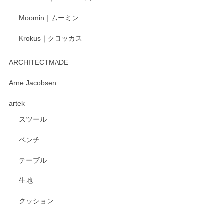
Moomin｜ムーミン
Krokus｜クロッカス
kata kata（カタカタ） 印判手小皿 たんぽぽ
2026/06/15
ARCHITECTMADE
深さや大きさがとてもちょうど良く、手に馴染み、洗いやす
Arne Jacobsen
く、他の柄も何枚かこちらで買い、毎食時に使用していま
artek
す。ショップの方が大変親切、丁寧で、また利用させて頂き
たいショップさんです。
スツール
ベンチ
この度はペンシルオンラインショップをご利用
いただき、誠にありがとうございます。 また、
テーブル
レビューをご投稿いただき、重ねてお礼申し上
げます。 深さや大きさ、使い心地を気に入って
生地
いただけたようで大変嬉しく思います。 毎食時
にご愛用いただいているとのこと、とても光栄
クッション
です。 温かいお言葉をいただき、ありがとうご
ざいます。 またのご利用を心よりお待ちしてお