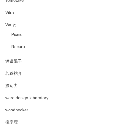
Tomotake
Vitra
Wa わ
Picnic
Rocuru
渡邉陽子
若狹祐介
渡辺力
wara design laboratory
woodpecker
柳宗理