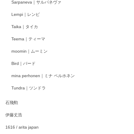
Sarpaneva｜サルパネヴァ
Lempi｜レンピ
丁寧に対応していただきました。ありがとうございます◎
Taika｜タイカ
この度はペンシルオンラインショップをご利用
Teema｜ティーマ
頂き誠にありがとうございました。 そしてご丁
寧なレビューをありがとうございます。これか
moomin｜ムーミン
らもより良いご対応ができるよう努めてまいり
ます。またのご利用をお待ちしております。
Bird｜バード
mina perhonen｜ミナ ペルホネン
宮島工芸製作所 返しヘラ 小
Tundra｜ツンドラ
2025/12/21
石飛勲
伊藤丈浩
渡邉陽子 マグカップ
2025/11/23
1616 / arita japan