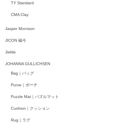
TY Standard
CMA Clay
渡邉陽子 マーメイドタマネギガール 飾蓋付花入
2025/08/20
Jasper Morrison
とても可愛らしい。
JICON 磁今
Jielde
この度はペンシルオンラインショップでのご購
入、そしてレビューまで誠にありがとうござい
JOHANNA GULLICHSEN
ます。気に入って頂けたようで嬉しく思いま
す。今後ともどうぞよろしくお願いいたしま
Bag｜バッグ
す。
Purse｜ポーチ
Puzzle Mat｜パズルマット
柴田慶信商店 大館曲げわっぱ 白木小判弁当箱（大）
Cushion｜クッション
2025/04/16
Rug｜ラグ
入金翌日にすぐ届きました！ 梱包も丁寧にして頂きメッセー