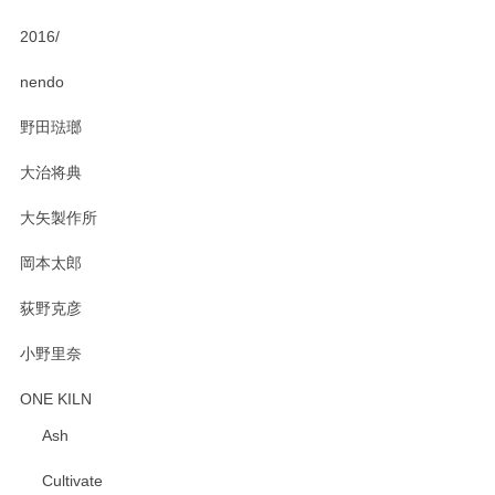
2016/
PASS THE BATON（パス ザ バトン） x mina perhonen（ミナ ペルホネン） ディーププレート（咲いている花にただ笑ふ）ミントグリーン
2025/02/12
nendo
野田琺瑯
大治将典
PASS THE BATON（パス ザ バトン） x mina perhonen（ミナ ペルホネン） プレート（咲いている花にただ笑ふ）ミントグリーン
2025/02/12
大矢製作所
岡本太郎
荻野克彦
小野里奈
ONE KILN
Ash
Cultivate