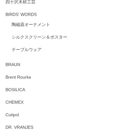
ります。
四十沢木材工芸
BIRDS' WORDS
陶磁器オーナメント
出西窯 カップ＆ソーサー 呉須
2026/04/24
シルクスクリーン＆ポスター
テーブルウェア
ありがとうございました。 出西窯のカップ&ソーサーを探し
ていたので、購入出来て良かったです♪
BRAUN
この度はペンシルオンラインショップをご利用
Brent Rourke
頂き誠にありがとうございます。 お探しのカッ
プ＆ソーサーをお届けでき嬉しく思います。 今
BOSILICA
後ともどうぞよろしくお願いいたします。
CHEMEX
Cutipol
Brent Rourke（ブレント ルーク） オーバルシェーカーボックス 4
DR. VRANJES
2026/01/15