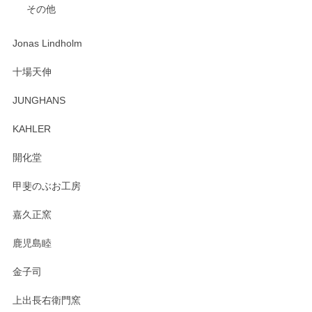
その他
ジもありがとうございました。 初めてのわっぱ弁当箱で大切
な物を開けるようにドキドキしながら開封しました。綺麗な
わっぱで感激です！ これから大切に使って風合いが変わるの
Jonas Lindholm
も楽しんで行きたいと思います。
十場天伸
この度はペンシルオンラインショップでのご購
JUNGHANS
入、そしてレビューまで誠にありがとうござい
ます。柴田慶信商店さんの曲げわっぱは、日々
KAHLER
の暮らしを豊かにするお品だと私たちも思って
おります。お手入れ方法がいろいろとございま
開化堂
すが、風合いとともにお楽しみ頂けますと幸い
です。今後ともどうぞよろしくお願いいたしま
甲斐のぶお工房
す。
嘉久正窯
鹿児島睦
Sghr（スガハラ） Mini Vase（ミニベース） 一輪挿し 三角錐 クリアー
金子司
2025/04/07
上出長右衛門窯