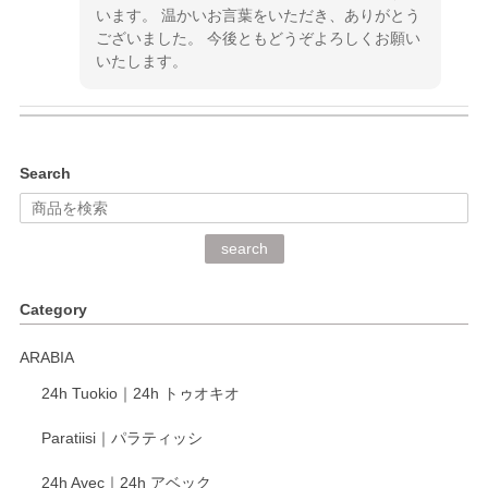
います。 温かいお言葉をいただき、ありがとう
ございました。 今後ともどうぞよろしくお願い
いたします。
kata kata（カタカタ） 印判手小皿 ぶらさがり
Search
2026/06/15
深さや大きさがとてもちょうど良く、手に馴染み、洗いやす
search
く、他の柄も何枚かこちらで買い、毎食時に使用していま
す。ショップの方が大変丁寧で、1枚不良がありましたが快
Category
く交換して下さいました。
ARABIA
この度もレビューをご投稿いただき、誠にあり
24h Tuokio｜24h トゥオキオ
がとうございます。 同じシリーズの器を揃えて
ご愛用いただいているとのこと、大変嬉しく思
Paratiisi｜パラティッシ
います。 温かいお言葉をいただき、ありがとう
ございました。 今後ともどうぞよろしくお願い
24h Avec｜24h アベック
いたします。