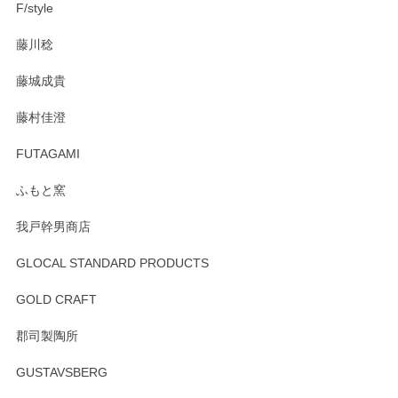
F/style
注文から手元に届くまでとても早く、梱包もしっかりしてお
藤川稔
りました。お品もとても素敵でした。ありがとうございまし
た。
藤城成貴
この度はペンシルオンラインショップをご利用
藤村佳澄
頂き誠にありがとうございました。 そしてご丁
寧なレビューをありがとうございます。これか
FUTAGAMI
らもより良いご対応ができるよう努めてまいり
ます。またのご利用をお待ちしております。
ふもと窯
我戸幹男商店
GLOCAL STANDARD PRODUCTS
徳永遊心 みかんづくし 飯碗
2025/12/31
GOLD CRAFT
郡司製陶所
徳永遊心 みかんづくし マグカップ
GUSTAVSBERG
2025/12/31