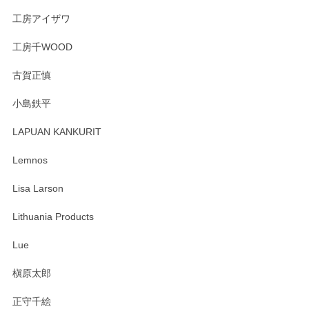
工房アイザワ
工房千WOOD
森脇靖 湯呑 若苗釉
古賀正慎
2025/04/07
小島鉄平
レビューが遅くなり申し訳ありません、 無事届いておりま
す。 素敵な湯呑みでとても気に入りました。 発送も早く、
LAPUAN KANKURIT
ありがとうございます。 メッセージもありがとうございまし
たm(_)m
Lemnos
Lisa Larson
この度は当店をご利用頂き誠にありがとうござ
います。無事に届いたようで安心いたしまし
Lithuania Products
た。ひとつひとつ個性がある素敵な湯呑ですよ
ね。気に入って頂けてうれしいです。マグカッ
Lue
プと花器のレビューもありがとうございます。
今後ともよろしくお願いいたします。
槇原太郎
正守千絵