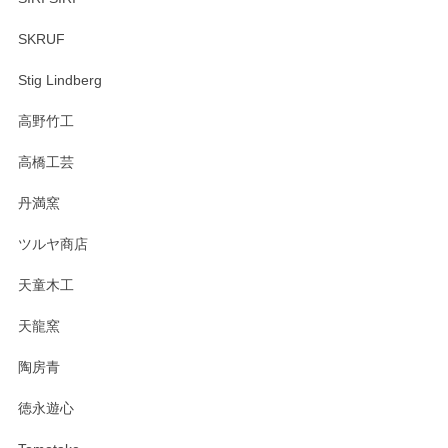
SKRUF
Stig Lindberg
高野竹工
高橋工芸
丹満窯
ツルヤ商店
天童木工
天龍窯
陶房青
徳永遊心