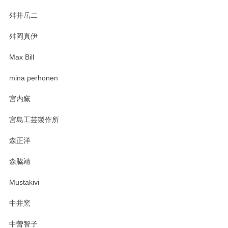
舛井岳二
柴田慶信商店 大館曲げわっぱ 白木小判弁当箱（大）
2025/03/30
舛岡真伊
Max Bill
zen to カレー皿 plate245 ホワイト
mina perhonen
2025/03/19
宮内窯
ステキなカレー皿早速使わせていただきました。 色々お手数
宮島工芸製作所
おかけしました。 ありがとうございます。
森正洋
この度はペンシルオンラインショップをご利用
森脇靖
頂き、レビューもありがとうございます。カレ
ー皿を気に入って頂けたようで安心しました。
Mustakivi
気になられるものがありましたら、またお気軽
にお問い合わせください。今後ともよろしくお
中井窯
願いいたします。
中曽智子