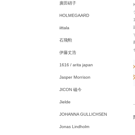
廣田硝子
HOLMEGAARD
iittala
石飛勲
伊藤丈浩
1616 / arita japan
Jasper Morrison
JICON 磁今
Jielde
JOHANNA GULLICHSEN
Jonas Lindholm