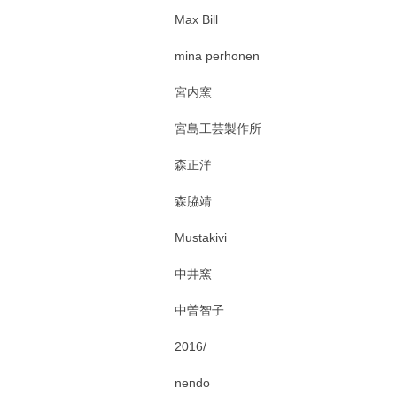
Max Bill
mina perhonen
宮内窯
宮島工芸製作所
森正洋
森脇靖
Mustakivi
中井窯
中曽智子
2016/
nendo