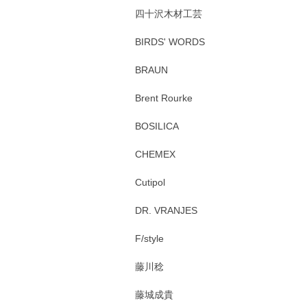
四十沢木材工芸
BIRDS' WORDS
BRAUN
Brent Rourke
BOSILICA
CHEMEX
Cutipol
DR. VRANJES
F/style
藤川稔
藤城成貴