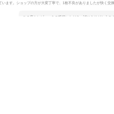
ています。ショップの方が大変丁寧で、1枚不良がありましたが快く交
この度もレビューをご投稿いただき、誠にありがとうござ
てご愛用いただいているとのこと、大変嬉しく思います。
とうございました。 今後ともどうぞよろしくお願いいた
kata kata（カタカタ） 印判手小皿 たんぽぽ
2026/06/15
深さや大きさがとてもちょうど良く、手に馴染み、洗いやすく、他の柄
ています。ショップの方が大変親切、丁寧で、また利用させて頂きたい
この度はペンシルオンラインショップをご利用いただき、
た、レビューをご投稿いただき、重ねてお礼申し上げます
入っていただけたようで大変嬉しく思います。 毎食時に
ても光栄です。 温かいお言葉をいただき、ありがとうご
待ちしております。