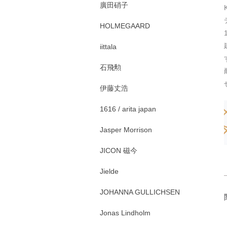
廣田硝子
HOLMEGAARD
iittala
石飛勲
伊藤丈浩
1616 / arita japan
Jasper Morrison
JICON 磁今
Jielde
JOHANNA GULLICHSEN
Jonas Lindholm