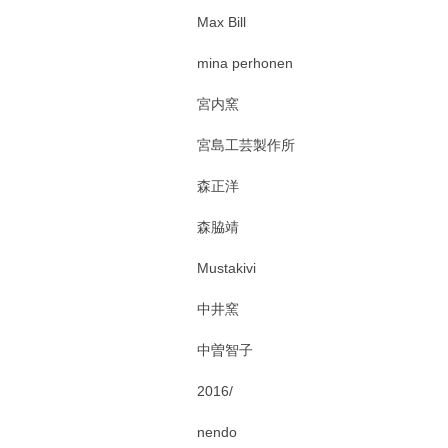
Max Bill
mina perhonen
宮内窯
宮島工芸製作所
森正洋
森脇靖
Mustakivi
中井窯
中曽智子
2016/
nendo