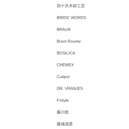
四十沢木材工芸
BIRDS' WORDS
BRAUN
Brent Rourke
BOSILICA
CHEMEX
Cutipol
DR. VRANJES
F/style
藤川稔
藤城成貴