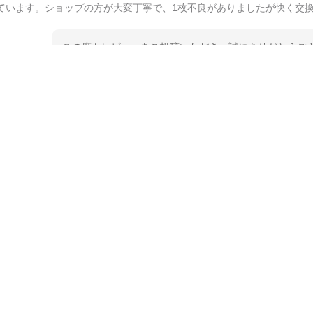
ています。ショップの方が大変丁寧で、1枚不良がありましたが快く交
この度もレビューをご投稿いただき、誠にありがとうござ
てご愛用いただいているとのこと、大変嬉しく思います。
とうございました。 今後ともどうぞよろしくお願いいた
kata kata（カタカタ） 印判手小皿 たんぽぽ
2026/06/15
深さや大きさがとてもちょうど良く、手に馴染み、洗いやすく、他の柄
ています。ショップの方が大変親切、丁寧で、また利用させて頂きたい
この度はペンシルオンラインショップをご利用いただき、
た、レビューをご投稿いただき、重ねてお礼申し上げます
入っていただけたようで大変嬉しく思います。 毎食時に
ても光栄です。 温かいお言葉をいただき、ありがとうご
待ちしております。