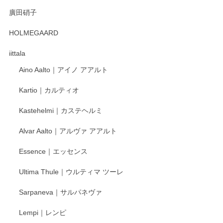
徳永遊心 みかんづくし 口巻皿6寸
廣田硝子
2025/12/31
HOLMEGAARD
徳永遊心さんの作品が好きなので、購入できうれしいです。
これからも楽しみにしています。
iittala
Aino Aalto｜アイノ アアルト
レビューをありがとうございます。 そしてお喜
Kartio｜カルティオ
び頂き嬉しいです。 徳永遊心窯の器はこれから
もいろいろと入荷の予定です。 ペンシルインス
Kastehelmi｜カステヘルミ
タグラムにて入荷状況のご確認をして頂けます
と幸いです。 今後ともよろしくお願いいたしま
Alvar Aalto｜アルヴァ アアルト
す。
Essence｜エッセンス
Ultima Thule｜ウルティマ ツーレ
徳永遊心 色絵花繋ぎ 飯碗
2025/12/24
Sarpaneva｜サルパネヴァ
Lempi｜レンピ
丁寧に対応していただきました。ありがとうございます◎