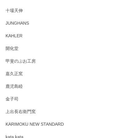
も楽しんで行きたいと思います。
十場天伸
この度はペンシルオンラインショップでのご購
JUNGHANS
入、そしてレビューまで誠にありがとうござい
ます。柴田慶信商店さんの曲げわっぱは、日々
KAHLER
の暮らしを豊かにするお品だと私たちも思って
おります。お手入れ方法がいろいろとございま
開化堂
すが、風合いとともにお楽しみ頂けますと幸い
です。今後ともどうぞよろしくお願いいたしま
甲斐のぶお工房
す。
嘉久正窯
鹿児島睦
Sghr（スガハラ） Mini Vase（ミニベース） 一輪挿し 三角錐 クリアー
金子司
2025/04/07
上出長右衛門窯
プレゼント用に購入したので、まだ中は見れていないのです
が、 しっかり梱包されていたので割れてはないと思います。
KARIMOKU NEW STANDARD
kata kata