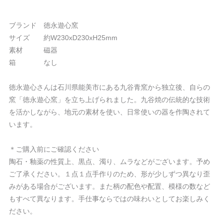
ブランド 徳永遊心窯
サイズ 約W230xD230xH25mm
素材 磁器
箱 なし
徳永遊心さんは石川県能美市にある九谷青窯から独立後、自らの
窯「徳永遊心窯」を立ち上げられました。九谷焼の伝統的な技術
を活かしながら、地元の素材を使い、日常使いの器を作陶されて
います。
＊ご購入前にご確認ください
陶石・釉薬の性質上、黒点、濁り、ムラなどがございます。予め
ご了承ください。１点１点手作りのため、形が少しずつ異なり歪
みがある場合がございます。また柄の配色や配置、模様の数など
もすべて異なります。手仕事ならではの味わいとしてお楽しみく
ださい。