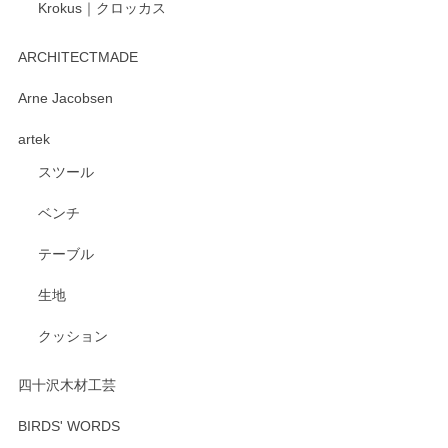
Krokus｜クロッカス
kata kata（カタカタ） 印判手小皿 たんぽぽ
2026/06/15
ARCHITECTMADE
深さや大きさがとてもちょうど良く、手に馴染み、洗いやす
Arne Jacobsen
く、他の柄も何枚かこちらで買い、毎食時に使用していま
artek
す。ショップの方が大変親切、丁寧で、また利用させて頂き
たいショップさんです。
スツール
ベンチ
この度はペンシルオンラインショップをご利用
いただき、誠にありがとうございます。 また、
テーブル
レビューをご投稿いただき、重ねてお礼申し上
げます。 深さや大きさ、使い心地を気に入って
生地
いただけたようで大変嬉しく思います。 毎食時
にご愛用いただいているとのこと、とても光栄
クッション
です。 温かいお言葉をいただき、ありがとうご
ざいます。 またのご利用を心よりお待ちしてお
ります。
四十沢木材工芸
BIRDS' WORDS