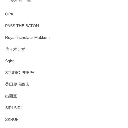
OPA
PASS THE BATON
Royal Tichelaar Makkum
佐々木しず
Sghr
STUDIO PREPA
柴田慶信商店
出西窯
SIRI SIRI
SKRUF