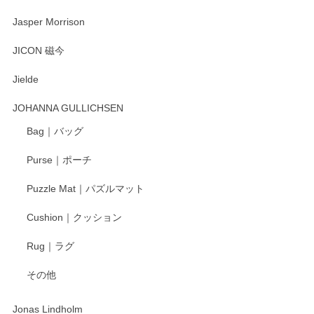
2025/08/20
Jasper Morrison
とても可愛らしい。
JICON 磁今
Jielde
この度はペンシルオンラインショップでのご購
入、そしてレビューまで誠にありがとうござい
JOHANNA GULLICHSEN
ます。気に入って頂けたようで嬉しく思いま
す。今後ともどうぞよろしくお願いいたしま
Bag｜バッグ
す。
Purse｜ポーチ
Puzzle Mat｜パズルマット
柴田慶信商店 大館曲げわっぱ 白木小判弁当箱（大）
Cushion｜クッション
2025/04/16
Rug｜ラグ
入金翌日にすぐ届きました！ 梱包も丁寧にして頂きメッセー
その他
ジもありがとうございました。 初めてのわっぱ弁当箱で大切
な物を開けるようにドキドキしながら開封しました。綺麗な
わっぱで感激です！ これから大切に使って風合いが変わるの
Jonas Lindholm