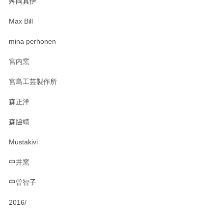
舛岡真伊
Max Bill
zen to カレー皿 plate245 ホワイト
mina perhonen
2025/03/19
宮内窯
ステキなカレー皿早速使わせていただきました。 色々お手数
宮島工芸製作所
おかけしました。 ありがとうございます。
森正洋
この度はペンシルオンラインショップをご利用
森脇靖
頂き、レビューもありがとうございます。カレ
ー皿を気に入って頂けたようで安心しました。
Mustakivi
気になられるものがありましたら、またお気軽
にお問い合わせください。今後ともよろしくお
中井窯
願いいたします。
中曽智子
2016/
PASS THE BATON（パス ザ バトン） x mina perhonen（ミナ ペルホネン） ディーププレート（咲いている花にただ笑ふ）ミントグリーン
2025/02/12