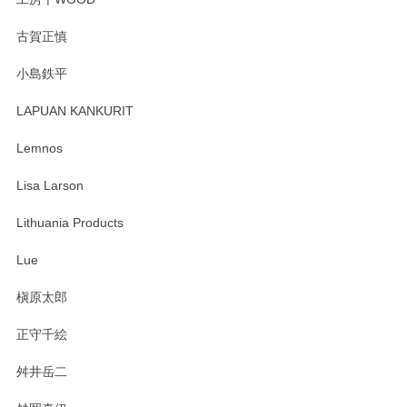
森脇靖 湯呑 若苗釉
古賀正慎
2025/04/07
小島鉄平
レビューが遅くなり申し訳ありません、 無事届いておりま
す。 素敵な湯呑みでとても気に入りました。 発送も早く、
LAPUAN KANKURIT
ありがとうございます。 メッセージもありがとうございまし
たm(_)m
Lemnos
Lisa Larson
この度は当店をご利用頂き誠にありがとうござ
います。無事に届いたようで安心いたしまし
Lithuania Products
た。ひとつひとつ個性がある素敵な湯呑ですよ
ね。気に入って頂けてうれしいです。マグカッ
Lue
プと花器のレビューもありがとうございます。
今後ともよろしくお願いいたします。
槇原太郎
正守千絵
舛井岳二
柴田慶信商店 大館曲げわっぱ 白木小判弁当箱（大）
2025/03/30