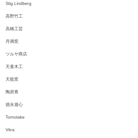
Stig Lindberg
高野竹工
高橋工芸
丹満窯
ツルヤ商店
天童木工
天龍窯
陶房青
徳永遊心
Tomotake
Vitra