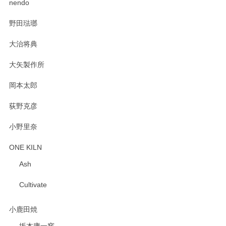
nendo
野田琺瑯
大治将典
PASS THE BATON（パス ザ バトン） x mina perhonen（ミナ ペルホネン） プレート（咲いている花にただ笑ふ）ミントグリーン
2025/02/12
大矢製作所
岡本太郎
荻野克彦
小野里奈
ONE KILN
Ash
Cultivate
小鹿田焼
坂本庸一窯