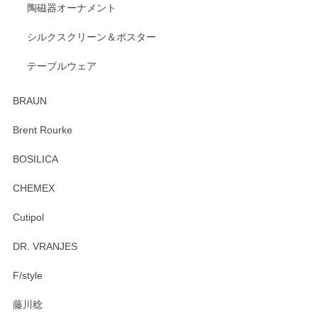
陶磁器オーナメント
出西窯 カップ＆ソーサー 呉須
2026/04/24
シルクスクリーン＆ポスター
テーブルウェア
ありがとうございました。 出西窯のカップ&ソーサーを探し
ていたので、購入出来て良かったです♪
BRAUN
この度はペンシルオンラインショップをご利用
Brent Rourke
頂き誠にありがとうございます。 お探しのカッ
プ＆ソーサーをお届けでき嬉しく思います。 今
BOSILICA
後ともどうぞよろしくお願いいたします。
CHEMEX
Cutipol
Brent Rourke（ブレント ルーク） オーバルシェーカーボックス 4
DR. VRANJES
2026/01/15
F/style
注文から手元に届くまでとても早く、梱包もしっかりしてお
藤川稔
りました。お品もとても素敵でした。ありがとうございまし