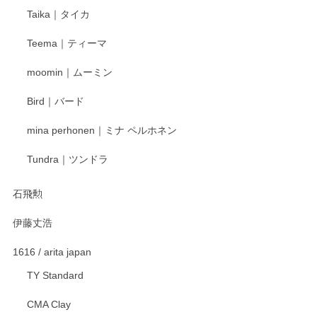
Taika｜タイカ
この度はペンシルオンラインショップをご利用
Teema｜ティーマ
頂き誠にありがとうございました。 そしてご丁
寧なレビューをありがとうございます。これか
moomin｜ムーミン
らもより良いご対応ができるよう努めてまいり
ます。またのご利用をお待ちしております。
Bird｜バード
mina perhonen｜ミナ ペルホネン
宮島工芸製作所 返しヘラ 小
Tundra｜ツンドラ
2025/12/21
石飛勲
伊藤丈浩
渡邉陽子 マグカップ
2025/11/23
1616 / arita japan
TY Standard
CMA Clay
渡邉陽子 マーメイドタマネギガール 飾蓋付花入