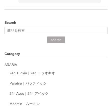
kata kata（カタカタ） 印判手小皿 ぶらさがり
Search
2026/06/15
深さや大きさがとてもちょうど良く、手に馴染み、洗いやす
search
く、他の柄も何枚かこちらで買い、毎食時に使用していま
す。ショップの方が大変丁寧で、1枚不良がありましたが快
Category
く交換して下さいました。
ARABIA
この度もレビューをご投稿いただき、誠にあり
24h Tuokio｜24h トゥオキオ
がとうございます。 同じシリーズの器を揃えて
ご愛用いただいているとのこと、大変嬉しく思
Paratiisi｜パラティッシ
います。 温かいお言葉をいただき、ありがとう
ございました。 今後ともどうぞよろしくお願い
24h Avec｜24h アベック
いたします。
Moomin｜ムーミン