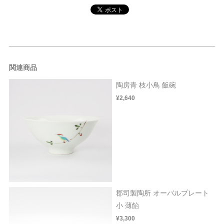
関連商品
陶房青 枝小鳥 飯碗
¥2,640
郡司製陶所 オーバルプレート
小 薄飴
¥3,300