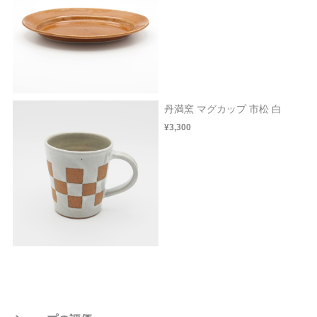
丹満窯 マグカップ 市松 白
¥3,300