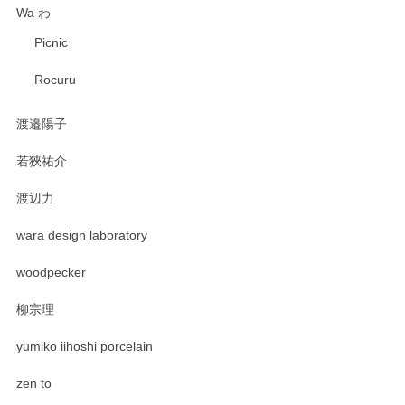
Wa わ
Picnic
Rocuru
渡邉陽子
若狹祐介
渡辺力
wara design laboratory
woodpecker
柳宗理
yumiko iihoshi porcelain
zen to