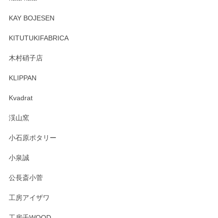
この度はペンシルオンラインショップをご利用
頂き誠にありがとうございます。 そしてレビュ
KAY BOJESEN
ーも大変嬉しく思います。 今後ともどうぞよろ
しくお願いいたします。
KITUTUKIFABRICA
木村硝子店
KLIPPAN
森脇靖 マグカップ 若苗釉
2025/04/07
Kvadrat
淡いグリーンのカラーがとても可愛いです❤️ ありがとうござ
渓山窯
いましたm(_)m
小石原ポタリー
この度はペンシルオンラインショップをご利用
小泉誠
いただき誠にありがとうございました。森脇さ
んの作品はほっこりいたしますね。今後ともど
公長斎小菅
うぞよろしくお願いいたします。
工房アイザワ
工房千WOOD