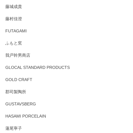
た。
藤城成貴
この度はペンシルオンラインショップをご利用
藤村佳澄
頂き誠にありがとうございました。 そしてご丁
寧なレビューをありがとうございます。これか
FUTAGAMI
らもより良いご対応ができるよう努めてまいり
ます。またのご利用をお待ちしております。
ふもと窯
我戸幹男商店
GLOCAL STANDARD PRODUCTS
徳永遊心 みかんづくし 飯碗
2025/12/31
GOLD CRAFT
郡司製陶所
徳永遊心 みかんづくし マグカップ
GUSTAVSBERG
2025/12/31
HASAMI PORCELAIN
蓮尾寧子