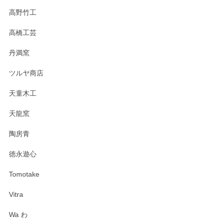
高野竹工
高橋工芸
丹満窯
ツルヤ商店
天童木工
天龍窯
陶房青
徳永遊心
Tomotake
Vitra
Wa わ