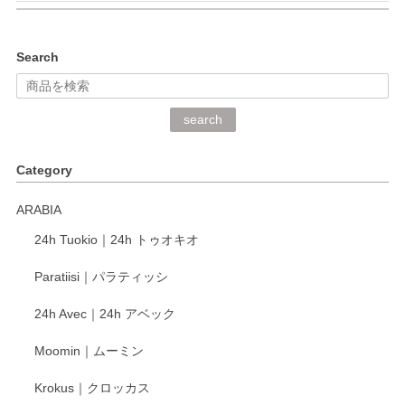
kata kata（カタカタ） 印判手小皿 ぶらさがり
Search
2026/06/15
深さや大きさがとてもちょうど良く、手に馴染み、洗いやす
search
く、他の柄も何枚かこちらで買い、毎食時に使用していま
す。ショップの方が大変丁寧で、1枚不良がありましたが快
Category
く交換して下さいました。
ARABIA
この度もレビューをご投稿いただき、誠にあり
24h Tuokio｜24h トゥオキオ
がとうございます。 同じシリーズの器を揃えて
ご愛用いただいているとのこと、大変嬉しく思
Paratiisi｜パラティッシ
います。 温かいお言葉をいただき、ありがとう
ございました。 今後ともどうぞよろしくお願い
24h Avec｜24h アベック
いたします。
Moomin｜ムーミン
Krokus｜クロッカス
kata kata（カタカタ） 印判手小皿 たんぽぽ