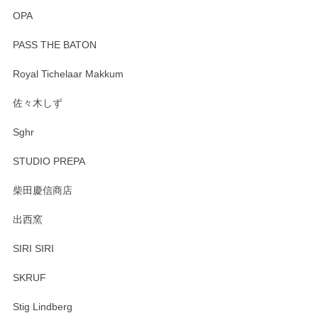
OPA
PASS THE BATON
Royal Tichelaar Makkum
佐々木しず
Sghr
STUDIO PREPA
柴田慶信商店
出西窯
SIRI SIRI
SKRUF
Stig Lindberg