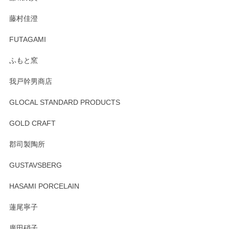
この度はペンシルオンラインショップをご利用
藤村佳澄
頂き誠にありがとうございました。 そしてご丁
寧なレビューをありがとうございます。これか
FUTAGAMI
らもより良いご対応ができるよう努めてまいり
ます。またのご利用をお待ちしております。
ふもと窯
我戸幹男商店
GLOCAL STANDARD PRODUCTS
徳永遊心 みかんづくし 飯碗
2025/12/31
GOLD CRAFT
郡司製陶所
徳永遊心 みかんづくし マグカップ
GUSTAVSBERG
2025/12/31
HASAMI PORCELAIN
蓮尾寧子
徳永遊心 みかんづくし 口巻皿6寸
廣田硝子