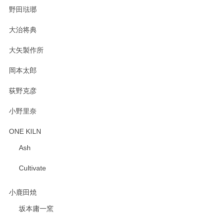
野田琺瑯
大治将典
PASS THE BATON（パス ザ バトン） x mina perhonen（ミナ ペルホネン） プレート（咲いている花にただ笑ふ）ミントグリーン
2025/02/12
大矢製作所
岡本太郎
荻野克彦
小野里奈
ONE KILN
Ash
Cultivate
小鹿田焼
坂本庸一窯