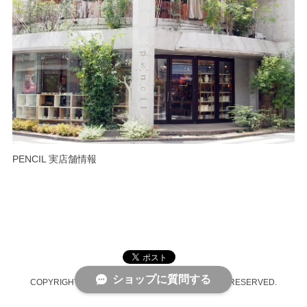
PENCIL 実店舗情報
ショップに質問する
COPYRIGHT © PENCIL ONLINE SHOP ALL RIGHTS RESERVED.