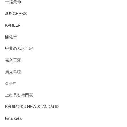
十場天伸
この度はペンシルオンラインショップでのご購
JUNGHANS
入、そしてレビューまで誠にありがとうござい
ます。柴田慶信商店さんの曲げわっぱは、日々
KAHLER
の暮らしを豊かにするお品だと私たちも思って
おります。お手入れ方法がいろいろとございま
開化堂
すが、風合いとともにお楽しみ頂けますと幸い
です。今後ともどうぞよろしくお願いいたしま
甲斐のぶお工房
す。
嘉久正窯
鹿児島睦
Sghr（スガハラ） Mini Vase（ミニベース） 一輪挿し 三角錐 クリアー
金子司
2025/04/07
上出長右衛門窯
プレゼント用に購入したので、まだ中は見れていないのです
が、 しっかり梱包されていたので割れてはないと思います。
KARIMOKU NEW STANDARD
kata kata
この度はペンシルオンラインショップをご利用