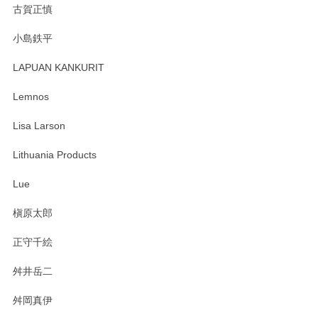
古賀正慎
2025/04/07
小島鉄平
レビューが遅くなり申し訳ありません、 無事届いておりま
す。 素敵な湯呑みでとても気に入りました。 発送も早く、
LAPUAN KANKURIT
ありがとうございます。 メッセージもありがとうございまし
たm(_)m
Lemnos
Lisa Larson
この度は当店をご利用頂き誠にありがとうござ
います。無事に届いたようで安心いたしまし
Lithuania Products
た。ひとつひとつ個性がある素敵な湯呑ですよ
ね。気に入って頂けてうれしいです。マグカッ
Lue
プと花器のレビューもありがとうございます。
今後ともよろしくお願いいたします。
槇原太郎
正守千絵
舛井岳二
柴田慶信商店 大館曲げわっぱ 白木小判弁当箱（大）
2025/03/30
舛岡真伊