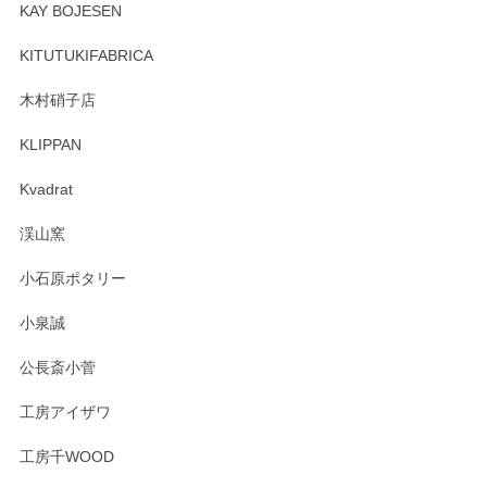
頂き誠にありがとうございます。 そしてレビュ
KAY BOJESEN
ーも大変嬉しく思います。 今後ともどうぞよろ
しくお願いいたします。
KITUTUKIFABRICA
木村硝子店
KLIPPAN
森脇靖 マグカップ 若苗釉
2025/04/07
Kvadrat
淡いグリーンのカラーがとても可愛いです❤️ ありがとうござ
渓山窯
いましたm(_)m
小石原ポタリー
この度はペンシルオンラインショップをご利用
小泉誠
いただき誠にありがとうございました。森脇さ
んの作品はほっこりいたしますね。今後ともど
公長斎小菅
うぞよろしくお願いいたします。
工房アイザワ
工房千WOOD
森脇靖 湯呑 若苗釉