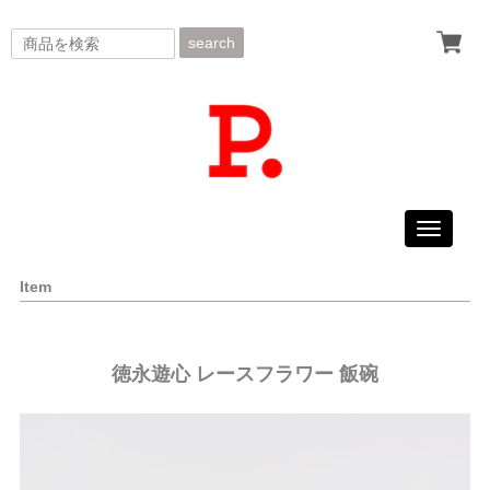
search
Toggle
navigati
Item
徳永遊心 レースフラワー 飯碗