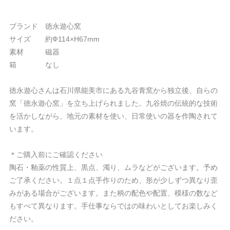
ブランド 徳永遊心窯
サイズ 約Ф114×H67mm
素材 磁器
箱 なし
徳永遊心さんは石川県能美市にある九谷青窯から独立後、自らの
窯「徳永遊心窯」を立ち上げられました。九谷焼の伝統的な技術
を活かしながら、地元の素材を使い、日常使いの器を作陶されて
います。
＊ご購入前にご確認ください
陶石・釉薬の性質上、黒点、濁り、ムラなどがございます。予め
ご了承ください。１点１点手作りのため、形が少しずつ異なり歪
みがある場合がございます。また柄の配色や配置、模様の数など
もすべて異なります。手仕事ならではの味わいとしてお楽しみく
ださい。