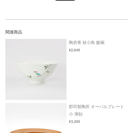
関連商品
陶房青 枝小鳥 飯碗
¥2,640
郡司製陶所 オーバルプレート
小 薄飴
¥3,300