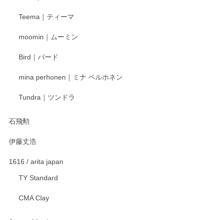
この度はペンシルオンラインショップをご利用
Teema｜ティーマ
頂き誠にありがとうございました。 そしてご丁
寧なレビューをありがとうございます。これか
moomin｜ムーミン
らもより良いご対応ができるよう努めてまいり
ます。またのご利用をお待ちしております。
Bird｜バード
mina perhonen｜ミナ ペルホネン
宮島工芸製作所 返しヘラ 小
Tundra｜ツンドラ
2025/12/21
石飛勲
伊藤丈浩
渡邉陽子 マグカップ
2025/11/23
1616 / arita japan
TY Standard
CMA Clay
渡邉陽子 マーメイドタマネギガール 飾蓋付花入
2025/08/20