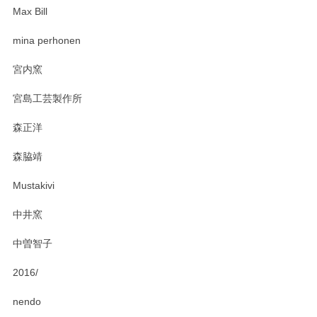
Max Bill
zen to カレー皿 plate245 ホワイト
mina perhonen
2025/03/19
宮内窯
ステキなカレー皿早速使わせていただきました。 色々お手数
宮島工芸製作所
おかけしました。 ありがとうございます。
森正洋
この度はペンシルオンラインショップをご利用
森脇靖
頂き、レビューもありがとうございます。カレ
ー皿を気に入って頂けたようで安心しました。
Mustakivi
気になられるものがありましたら、またお気軽
にお問い合わせください。今後ともよろしくお
中井窯
願いいたします。
中曽智子
2016/
PASS THE BATON（パス ザ バトン） x mina perhonen（ミナ ペルホネン） ディーププレート（咲いている花にただ笑ふ）ミントグリーン
2025/02/12
nendo