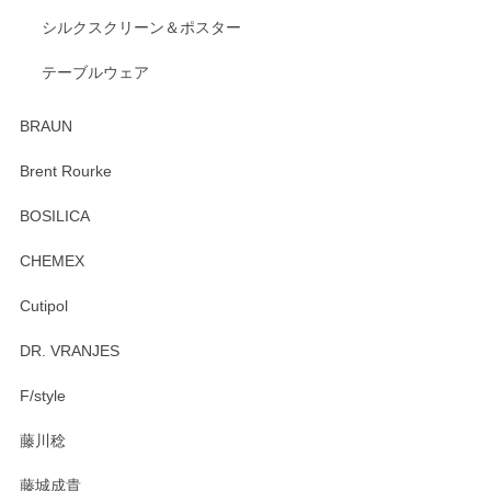
出西窯 カップ＆ソーサー 呉須
2026/04/24
シルクスクリーン＆ポスター
テーブルウェア
ありがとうございました。 出西窯のカップ&ソーサーを探し
ていたので、購入出来て良かったです♪
BRAUN
この度はペンシルオンラインショップをご利用
Brent Rourke
頂き誠にありがとうございます。 お探しのカッ
プ＆ソーサーをお届けでき嬉しく思います。 今
BOSILICA
後ともどうぞよろしくお願いいたします。
CHEMEX
Cutipol
Brent Rourke（ブレント ルーク） オーバルシェーカーボックス 4
DR. VRANJES
2026/01/15
F/style
注文から手元に届くまでとても早く、梱包もしっかりしてお
藤川稔
りました。お品もとても素敵でした。ありがとうございまし
た。
藤城成貴