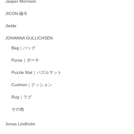
Jasper Morrison
とても可愛らしい。
JICON 磁今
Jielde
この度はペンシルオンラインショップでのご購
入、そしてレビューまで誠にありがとうござい
JOHANNA GULLICHSEN
ます。気に入って頂けたようで嬉しく思いま
す。今後ともどうぞよろしくお願いいたしま
Bag｜バッグ
す。
Purse｜ポーチ
Puzzle Mat｜パズルマット
柴田慶信商店 大館曲げわっぱ 白木小判弁当箱（大）
Cushion｜クッション
2025/04/16
Rug｜ラグ
入金翌日にすぐ届きました！ 梱包も丁寧にして頂きメッセー
その他
ジもありがとうございました。 初めてのわっぱ弁当箱で大切
な物を開けるようにドキドキしながら開封しました。綺麗な
わっぱで感激です！ これから大切に使って風合いが変わるの
Jonas Lindholm
も楽しんで行きたいと思います。