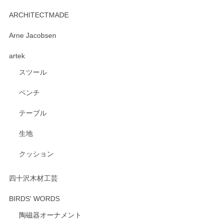
2026/06/15
ARCHITECTMADE
深さや大きさがとてもちょうど良く、手に馴染み、洗いやす
Arne Jacobsen
く、他の柄も何枚かこちらで買い、毎食時に使用していま
artek
す。ショップの方が大変親切、丁寧で、また利用させて頂き
たいショップさんです。
スツール
ベンチ
この度はペンシルオンラインショップをご利用
いただき、誠にありがとうございます。 また、
テーブル
レビューをご投稿いただき、重ねてお礼申し上
げます。 深さや大きさ、使い心地を気に入って
生地
いただけたようで大変嬉しく思います。 毎食時
にご愛用いただいているとのこと、とても光栄
クッション
です。 温かいお言葉をいただき、ありがとうご
ざいます。 またのご利用を心よりお待ちしてお
ります。
四十沢木材工芸
BIRDS' WORDS
陶磁器オーナメント