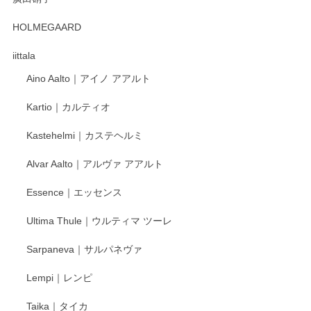
2025/12/31
HOLMEGAARD
徳永遊心さんの作品が好きなので、購入できうれしいです。
これからも楽しみにしています。
iittala
Aino Aalto｜アイノ アアルト
レビューをありがとうございます。 そしてお喜
Kartio｜カルティオ
び頂き嬉しいです。 徳永遊心窯の器はこれから
もいろいろと入荷の予定です。 ペンシルインス
Kastehelmi｜カステヘルミ
タグラムにて入荷状況のご確認をして頂けます
と幸いです。 今後ともよろしくお願いいたしま
Alvar Aalto｜アルヴァ アアルト
す。
Essence｜エッセンス
Ultima Thule｜ウルティマ ツーレ
徳永遊心 色絵花繋ぎ 飯碗
2025/12/24
Sarpaneva｜サルパネヴァ
Lempi｜レンピ
丁寧に対応していただきました。ありがとうございます◎
Taika｜タイカ