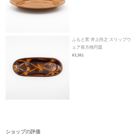
ふもと窯 井上尚之 スリップウ
ェア長方楕円皿
¥3,361
ショップの評価