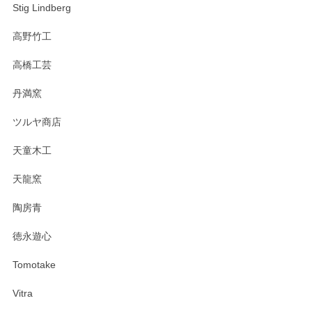
Stig Lindberg
高野竹工
高橋工芸
丹満窯
ツルヤ商店
天童木工
天龍窯
陶房青
徳永遊心
Tomotake
Vitra