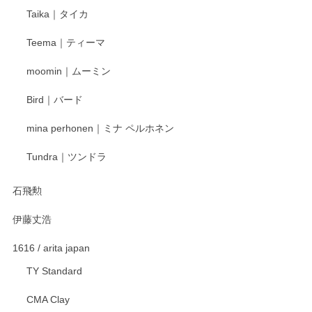
Taika｜タイカ
この度はペンシルオンラインショップをご利用
Teema｜ティーマ
頂き誠にありがとうございました。 そしてご丁
寧なレビューをありがとうございます。これか
moomin｜ムーミン
らもより良いご対応ができるよう努めてまいり
ます。またのご利用をお待ちしております。
Bird｜バード
mina perhonen｜ミナ ペルホネン
宮島工芸製作所 返しヘラ 小
Tundra｜ツンドラ
2025/12/21
石飛勲
伊藤丈浩
渡邉陽子 マグカップ
2025/11/23
1616 / arita japan
TY Standard
CMA Clay
渡邉陽子 マーメイドタマネギガール 飾蓋付花入