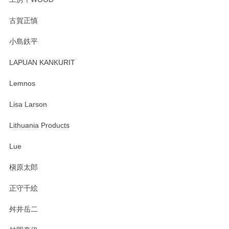
森脇靖 湯呑 若苗釉
古賀正慎
2025/04/07
小島鉄平
レビューが遅くなり申し訳ありません、 無事届いておりま
す。 素敵な湯呑みでとても気に入りました。 発送も早く、
LAPUAN KANKURIT
ありがとうございます。 メッセージもありがとうございまし
たm(_)m
Lemnos
Lisa Larson
この度は当店をご利用頂き誠にありがとうござ
います。無事に届いたようで安心いたしまし
Lithuania Products
た。ひとつひとつ個性がある素敵な湯呑ですよ
ね。気に入って頂けてうれしいです。マグカッ
Lue
プと花器のレビューもありがとうございます。
今後ともよろしくお願いいたします。
槇原太郎
正守千絵
舛井岳二
柴田慶信商店 大館曲げわっぱ 白木小判弁当箱（大）
2025/03/30