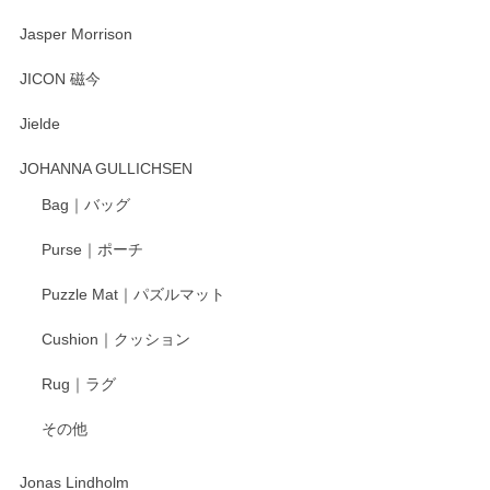
2025/08/20
Jasper Morrison
とても可愛らしい。
JICON 磁今
Jielde
この度はペンシルオンラインショップでのご購
入、そしてレビューまで誠にありがとうござい
JOHANNA GULLICHSEN
ます。気に入って頂けたようで嬉しく思いま
す。今後ともどうぞよろしくお願いいたしま
Bag｜バッグ
す。
Purse｜ポーチ
Puzzle Mat｜パズルマット
柴田慶信商店 大館曲げわっぱ 白木小判弁当箱（大）
Cushion｜クッション
2025/04/16
Rug｜ラグ
入金翌日にすぐ届きました！ 梱包も丁寧にして頂きメッセー
その他
ジもありがとうございました。 初めてのわっぱ弁当箱で大切
な物を開けるようにドキドキしながら開封しました。綺麗な
わっぱで感激です！ これから大切に使って風合いが変わるの
Jonas Lindholm