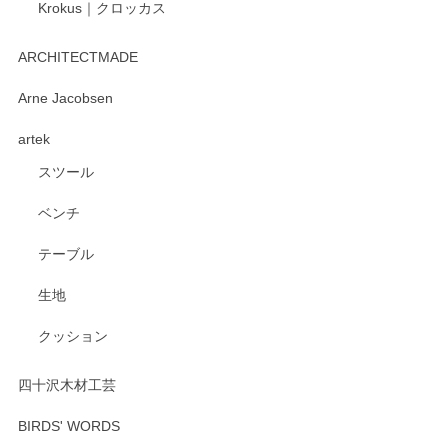
Krokus｜クロッカス
kata kata（カタカタ） 印判手小皿 たんぽぽ
2026/06/15
ARCHITECTMADE
深さや大きさがとてもちょうど良く、手に馴染み、洗いやす
Arne Jacobsen
く、他の柄も何枚かこちらで買い、毎食時に使用していま
artek
す。ショップの方が大変親切、丁寧で、また利用させて頂き
たいショップさんです。
スツール
ベンチ
この度はペンシルオンラインショップをご利用
いただき、誠にありがとうございます。 また、
テーブル
レビューをご投稿いただき、重ねてお礼申し上
げます。 深さや大きさ、使い心地を気に入って
生地
いただけたようで大変嬉しく思います。 毎食時
にご愛用いただいているとのこと、とても光栄
クッション
です。 温かいお言葉をいただき、ありがとうご
ざいます。 またのご利用を心よりお待ちしてお
ります。
四十沢木材工芸
BIRDS' WORDS