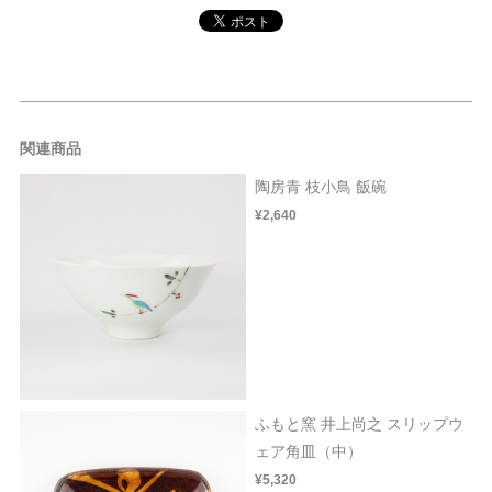
関連商品
陶房青 枝小鳥 飯碗
¥2,640
ふもと窯 井上尚之 スリップウ
ェア角皿（中）
¥5,320