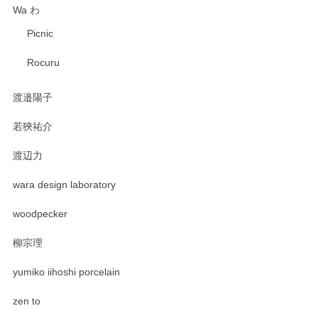
Wa わ
Picnic
Rocuru
渡邉陽子
若狹祐介
渡辺力
wara design laboratory
woodpecker
柳宗理
yumiko iihoshi porcelain
zen to