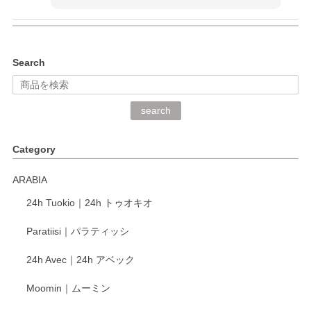
kata kata（カタカタ） 印判手小皿 ぶらさがり
Search
2026/06/15
深さや大きさがとてもちょうど良く、手に馴染み、洗いやす
search
く、他の柄も何枚かこちらで買い、毎食時に使用していま
す。ショップの方が大変丁寧で、1枚不良がありましたが快
Category
く交換して下さいました。
ARABIA
この度もレビューをご投稿いただき、誠にあり
24h Tuokio｜24h トゥオキオ
がとうございます。 同じシリーズの器を揃えて
ご愛用いただいているとのこと、大変嬉しく思
Paratiisi｜パラティッシ
います。 温かいお言葉をいただき、ありがとう
ございました。 今後ともどうぞよろしくお願い
24h Avec｜24h アベック
いたします。
Moomin｜ムーミン