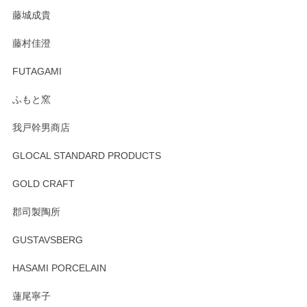
た。
藤城成貴
この度はペンシルオンラインショップをご利用
藤村佳澄
頂き誠にありがとうございました。 そしてご丁
寧なレビューをありがとうございます。これか
FUTAGAMI
らもより良いご対応ができるよう努めてまいり
ます。またのご利用をお待ちしております。
ふもと窯
我戸幹男商店
GLOCAL STANDARD PRODUCTS
徳永遊心 みかんづくし 飯碗
2025/12/31
GOLD CRAFT
郡司製陶所
徳永遊心 みかんづくし マグカップ
GUSTAVSBERG
2025/12/31
HASAMI PORCELAIN
蓮尾寧子