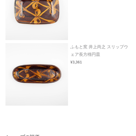
ふもと窯 井上尚之 スリップウ
ェア長方楕円皿
¥3,361