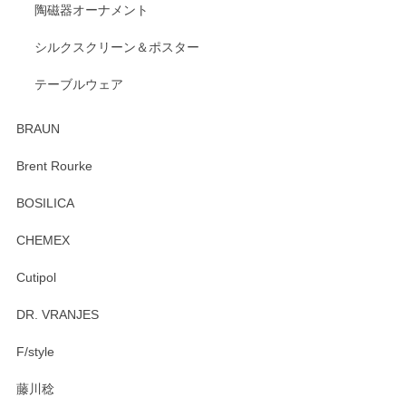
陶磁器オーナメント
出西窯 カップ＆ソーサー 呉須
2026/04/24
シルクスクリーン＆ポスター
テーブルウェア
ありがとうございました。 出西窯のカップ&ソーサーを探し
ていたので、購入出来て良かったです♪
BRAUN
この度はペンシルオンラインショップをご利用
Brent Rourke
頂き誠にありがとうございます。 お探しのカッ
プ＆ソーサーをお届けでき嬉しく思います。 今
BOSILICA
後ともどうぞよろしくお願いいたします。
CHEMEX
Cutipol
Brent Rourke（ブレント ルーク） オーバルシェーカーボックス 4
DR. VRANJES
2026/01/15
F/style
注文から手元に届くまでとても早く、梱包もしっかりしてお
藤川稔
りました。お品もとても素敵でした。ありがとうございまし