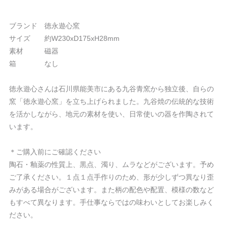
ブランド 徳永遊心窯
サイズ 約W230xD175xH28mm
素材 磁器
箱 なし
徳永遊心さんは石川県能美市にある九谷青窯から独立後、自らの
窯「徳永遊心窯」を立ち上げられました。九谷焼の伝統的な技術
を活かしながら、地元の素材を使い、日常使いの器を作陶されて
います。
＊ご購入前にご確認ください
陶石・釉薬の性質上、黒点、濁り、ムラなどがございます。予め
ご了承ください。１点１点手作りのため、形が少しずつ異なり歪
みがある場合がございます。また柄の配色や配置、模様の数など
もすべて異なります。手仕事ならではの味わいとしてお楽しみく
ださい。