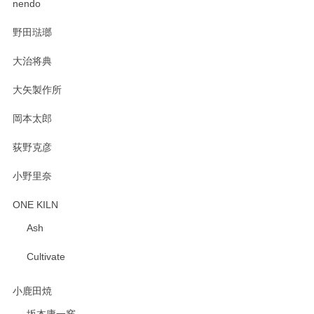
nendo
野田琺瑯
大治将典
PASS THE BATON（パス ザ バトン） x mina perhonen（ミナ ペルホネン） プレート（咲いている花にただ笑ふ）ミントグリーン
2025/02/12
大矢製作所
岡本太郎
荻野克彦
小野里奈
ONE KILN
Ash
Cultivate
小鹿田焼
坂本庸一窯