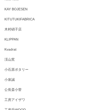
この度はペンシルオンラインショップをご利用
頂き誠にありがとうございます。 そしてレビュ
KAY BOJESEN
ーも大変嬉しく思います。 今後ともどうぞよろ
しくお願いいたします。
KITUTUKIFABRICA
木村硝子店
KLIPPAN
森脇靖 マグカップ 若苗釉
2025/04/07
Kvadrat
淡いグリーンのカラーがとても可愛いです❤️ ありがとうござ
渓山窯
いましたm(_)m
小石原ポタリー
この度はペンシルオンラインショップをご利用
小泉誠
いただき誠にありがとうございました。森脇さ
んの作品はほっこりいたしますね。今後ともど
公長斎小菅
うぞよろしくお願いいたします。
工房アイザワ
工房千WOOD