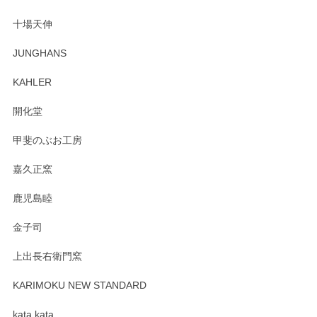
も楽しんで行きたいと思います。
十場天伸
この度はペンシルオンラインショップでのご購
JUNGHANS
入、そしてレビューまで誠にありがとうござい
ます。柴田慶信商店さんの曲げわっぱは、日々
KAHLER
の暮らしを豊かにするお品だと私たちも思って
おります。お手入れ方法がいろいろとございま
開化堂
すが、風合いとともにお楽しみ頂けますと幸い
です。今後ともどうぞよろしくお願いいたしま
甲斐のぶお工房
す。
嘉久正窯
鹿児島睦
Sghr（スガハラ） Mini Vase（ミニベース） 一輪挿し 三角錐 クリアー
金子司
2025/04/07
上出長右衛門窯
プレゼント用に購入したので、まだ中は見れていないのです
が、 しっかり梱包されていたので割れてはないと思います。
KARIMOKU NEW STANDARD
kata kata