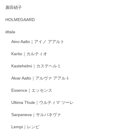
徳永遊心 みかんづくし 口巻皿6寸
廣田硝子
2025/12/31
HOLMEGAARD
徳永遊心さんの作品が好きなので、購入できうれしいです。
これからも楽しみにしています。
iittala
Aino Aalto｜アイノ アアルト
レビューをありがとうございます。 そしてお喜
Kartio｜カルティオ
び頂き嬉しいです。 徳永遊心窯の器はこれから
もいろいろと入荷の予定です。 ペンシルインス
Kastehelmi｜カステヘルミ
タグラムにて入荷状況のご確認をして頂けます
と幸いです。 今後ともよろしくお願いいたしま
Alvar Aalto｜アルヴァ アアルト
す。
Essence｜エッセンス
Ultima Thule｜ウルティマ ツーレ
徳永遊心 色絵花繋ぎ 飯碗
2025/12/24
Sarpaneva｜サルパネヴァ
Lempi｜レンピ
丁寧に対応していただきました。ありがとうございます◎