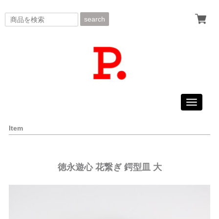
search
Toggle
navigati
Item
徳永遊心 花繋ぎ 鍔型皿 大