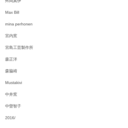
舛岡真伊
Max Bill
zen to カレー皿 plate245 ホワイト
mina perhonen
2025/03/19
宮内窯
ステキなカレー皿早速使わせていただきました。 色々お手数
宮島工芸製作所
おかけしました。 ありがとうございます。
森正洋
この度はペンシルオンラインショップをご利用
森脇靖
頂き、レビューもありがとうございます。カレ
ー皿を気に入って頂けたようで安心しました。
Mustakivi
気になられるものがありましたら、またお気軽
にお問い合わせください。今後ともよろしくお
中井窯
願いいたします。
中曽智子
2016/
PASS THE BATON（パス ザ バトン） x mina perhonen（ミナ ペルホネン） ディーププレート（咲いている花にただ笑ふ）ミントグリーン
2025/02/12