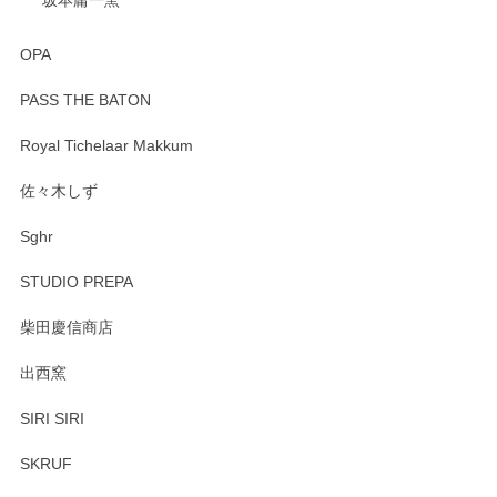
OPA
PASS THE BATON
Royal Tichelaar Makkum
佐々木しず
Sghr
STUDIO PREPA
柴田慶信商店
出西窯
SIRI SIRI
SKRUF