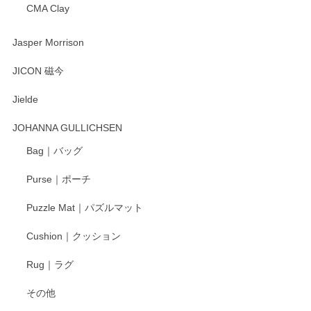
CMA Clay
渡邉陽子 マーメイドタマネギガール 飾蓋付花入
2025/08/20
Jasper Morrison
とても可愛らしい。
JICON 磁今
Jielde
この度はペンシルオンラインショップでのご購
入、そしてレビューまで誠にありがとうござい
JOHANNA GULLICHSEN
ます。気に入って頂けたようで嬉しく思いま
す。今後ともどうぞよろしくお願いいたしま
Bag｜バッグ
す。
Purse｜ポーチ
Puzzle Mat｜パズルマット
柴田慶信商店 大館曲げわっぱ 白木小判弁当箱（大）
Cushion｜クッション
2025/04/16
Rug｜ラグ
入金翌日にすぐ届きました！ 梱包も丁寧にして頂きメッセー
その他
ジもありがとうございました。 初めてのわっぱ弁当箱で大切
な物を開けるようにドキドキしながら開封しました。綺麗な