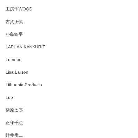
工房千WOOD
森脇靖 湯呑 若苗釉
古賀正慎
2025/04/07
小島鉄平
レビューが遅くなり申し訳ありません、 無事届いておりま
す。 素敵な湯呑みでとても気に入りました。 発送も早く、
LAPUAN KANKURIT
ありがとうございます。 メッセージもありがとうございまし
たm(_)m
Lemnos
Lisa Larson
この度は当店をご利用頂き誠にありがとうござ
います。無事に届いたようで安心いたしまし
Lithuania Products
た。ひとつひとつ個性がある素敵な湯呑ですよ
ね。気に入って頂けてうれしいです。マグカッ
Lue
プと花器のレビューもありがとうございます。
今後ともよろしくお願いいたします。
槇原太郎
正守千絵
舛井岳二
柴田慶信商店 大館曲げわっぱ 白木小判弁当箱（大）