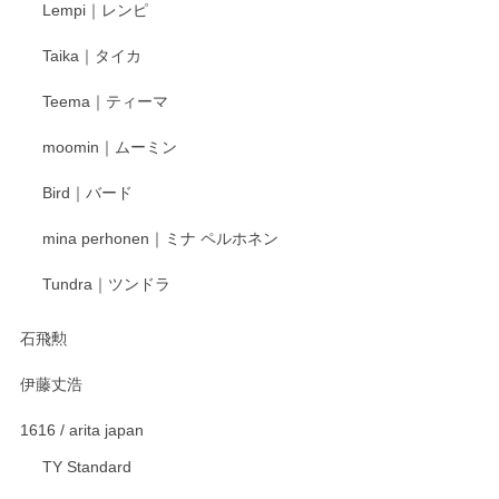
Lempi｜レンピ
丁寧に対応していただきました。ありがとうございます◎
Taika｜タイカ
この度はペンシルオンラインショップをご利用
Teema｜ティーマ
頂き誠にありがとうございました。 そしてご丁
寧なレビューをありがとうございます。これか
moomin｜ムーミン
らもより良いご対応ができるよう努めてまいり
ます。またのご利用をお待ちしております。
Bird｜バード
mina perhonen｜ミナ ペルホネン
宮島工芸製作所 返しヘラ 小
Tundra｜ツンドラ
2025/12/21
石飛勲
伊藤丈浩
渡邉陽子 マグカップ
2025/11/23
1616 / arita japan
TY Standard