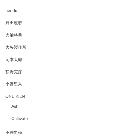
PASS THE BATON（パス ザ バトン） x mina perhonen（ミナ ペルホネン） ディーププレート（咲いている花にただ笑ふ）ミントグリーン
2025/02/12
nendo
野田琺瑯
大治将典
PASS THE BATON（パス ザ バトン） x mina perhonen（ミナ ペルホネン） プレート（咲いている花にただ笑ふ）ミントグリーン
2025/02/12
大矢製作所
岡本太郎
荻野克彦
小野里奈
ONE KILN
Ash
Cultivate
小鹿田焼