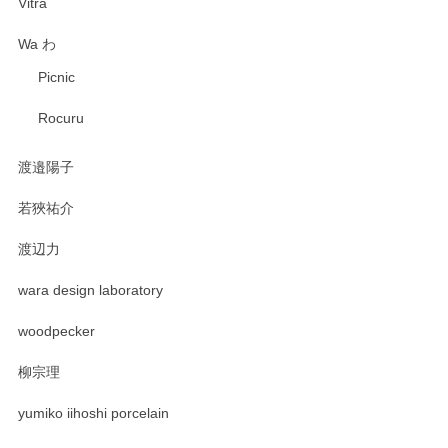
Vitra
Wa わ
Picnic
Rocuru
渡邉陽子
若狹祐介
渡辺力
wara design laboratory
woodpecker
柳宗理
yumiko iihoshi porcelain