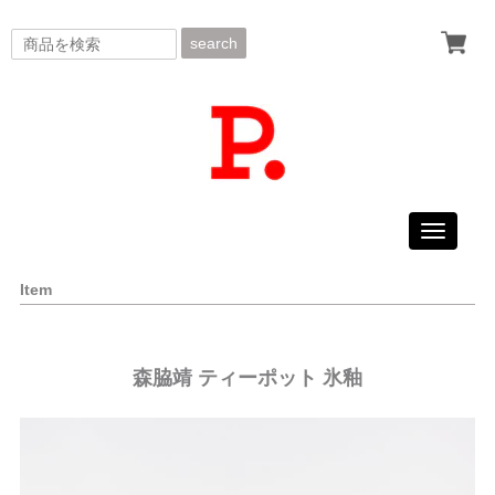
search
Toggle
navigati
Item
森脇靖 ティーポット 氷釉