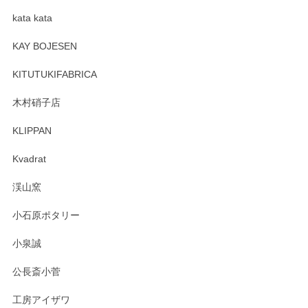
kata kata
この度はペンシルオンラインショップをご利用
頂き誠にありがとうございます。 そしてレビュ
KAY BOJESEN
ーも大変嬉しく思います。 今後ともどうぞよろ
しくお願いいたします。
KITUTUKIFABRICA
木村硝子店
KLIPPAN
森脇靖 マグカップ 若苗釉
2025/04/07
Kvadrat
淡いグリーンのカラーがとても可愛いです❤️ ありがとうござ
渓山窯
いましたm(_)m
小石原ポタリー
この度はペンシルオンラインショップをご利用
小泉誠
いただき誠にありがとうございました。森脇さ
んの作品はほっこりいたしますね。今後ともど
公長斎小菅
うぞよろしくお願いいたします。
工房アイザワ