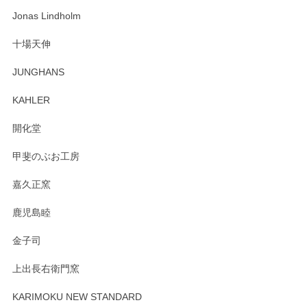
わっぱで感激です！ これから大切に使って風合いが変わるの
Jonas Lindholm
も楽しんで行きたいと思います。
十場天伸
この度はペンシルオンラインショップでのご購
JUNGHANS
入、そしてレビューまで誠にありがとうござい
ます。柴田慶信商店さんの曲げわっぱは、日々
KAHLER
の暮らしを豊かにするお品だと私たちも思って
おります。お手入れ方法がいろいろとございま
開化堂
すが、風合いとともにお楽しみ頂けますと幸い
です。今後ともどうぞよろしくお願いいたしま
甲斐のぶお工房
す。
嘉久正窯
鹿児島睦
Sghr（スガハラ） Mini Vase（ミニベース） 一輪挿し 三角錐 クリアー
金子司
2025/04/07
上出長右衛門窯
プレゼント用に購入したので、まだ中は見れていないのです
が、 しっかり梱包されていたので割れてはないと思います。
KARIMOKU NEW STANDARD