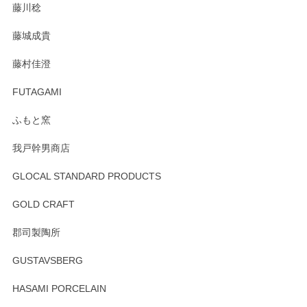
藤川稔
りました。お品もとても素敵でした。ありがとうございまし
た。
藤城成貴
この度はペンシルオンラインショップをご利用
藤村佳澄
頂き誠にありがとうございました。 そしてご丁
寧なレビューをありがとうございます。これか
FUTAGAMI
らもより良いご対応ができるよう努めてまいり
ます。またのご利用をお待ちしております。
ふもと窯
我戸幹男商店
GLOCAL STANDARD PRODUCTS
徳永遊心 みかんづくし 飯碗
2025/12/31
GOLD CRAFT
郡司製陶所
徳永遊心 みかんづくし マグカップ
GUSTAVSBERG
2025/12/31
HASAMI PORCELAIN