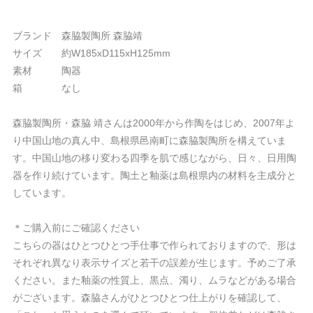
ブランド 森脇製陶所 森脇靖
サイズ 約W185xD115xH125mm
素材 陶器
箱 なし
森脇製陶所・森脇 靖さんは2000年から作陶をはじめ、2007年よ
り中国山地の真ん中、島根県邑南町に森脇製陶所を構えていま
す。中国山地の移り変わる四季を肌で感じながら、日々、日用陶
器を作り続けています。陶土と釉薬は島根県内の材料を主成分と
しています。
＊ご購入前にご確認ください
こちらの器はひとつひとつ手仕事で作られておりますので、形は
それぞれ異なり表示サイズと若干の誤差が生じます。予めご了承
ください。また釉薬の性質上、黒点、濁り、ムラなどがある場合
がございます。森脇さんがひとつひとつ仕上がりを確認して、