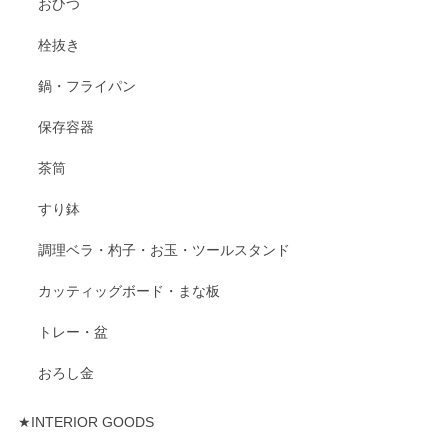
おひつ
栓抜き
鍋・フライパン
保存容器
茶筒
すり鉢
調理ベラ・杓子・お玉・ツールスタンド
カッティッグボード・まな板
トレー・盆
おろし金
★INTERIOR GOODS