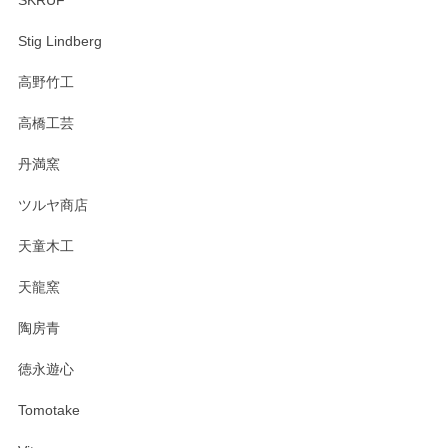
Stig Lindberg
高野竹工
高橋工芸
丹満窯
ツルヤ商店
天童木工
天龍窯
陶房青
徳永遊心
Tomotake