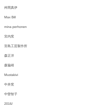
2025/03/30
舛岡真伊
Max Bill
zen to カレー皿 plate245 ホワイト
mina perhonen
2025/03/19
宮内窯
ステキなカレー皿早速使わせていただきました。 色々お手数
宮島工芸製作所
おかけしました。 ありがとうございます。
森正洋
この度はペンシルオンラインショップをご利用
森脇靖
頂き、レビューもありがとうございます。カレ
ー皿を気に入って頂けたようで安心しました。
Mustakivi
気になられるものがありましたら、またお気軽
にお問い合わせください。今後ともよろしくお
中井窯
願いいたします。
中曽智子
2016/