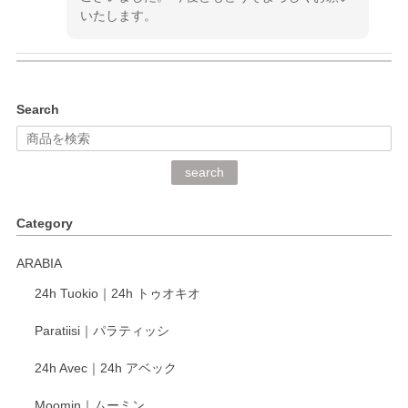
いたします。
kata kata（カタカタ） 印判手小皿 ぶらさがり
Search
2026/06/15
深さや大きさがとてもちょうど良く、手に馴染み、洗いやす
search
く、他の柄も何枚かこちらで買い、毎食時に使用していま
す。ショップの方が大変丁寧で、1枚不良がありましたが快
Category
く交換して下さいました。
ARABIA
この度もレビューをご投稿いただき、誠にあり
24h Tuokio｜24h トゥオキオ
がとうございます。 同じシリーズの器を揃えて
ご愛用いただいているとのこと、大変嬉しく思
Paratiisi｜パラティッシ
います。 温かいお言葉をいただき、ありがとう
ございました。 今後ともどうぞよろしくお願い
24h Avec｜24h アベック
いたします。
Moomin｜ムーミン