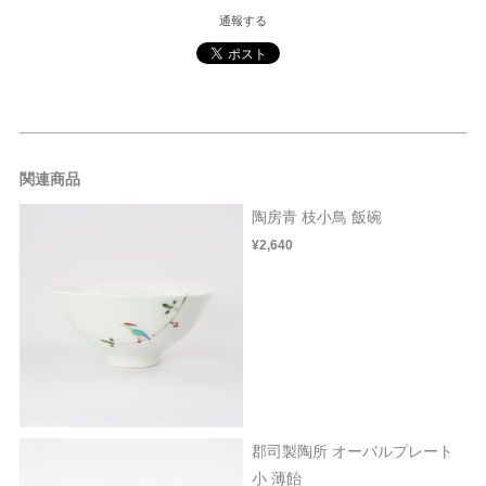
通報する
関連商品
陶房青 枝小鳥 飯碗
¥2,640
郡司製陶所 オーバルプレート
小 薄飴