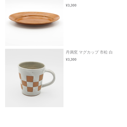
¥3,300
丹満窯 マグカップ 市松 白
¥3,300