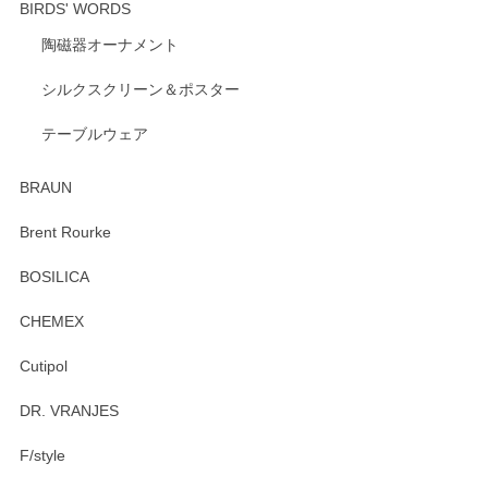
BIRDS' WORDS
陶磁器オーナメント
出西窯 カップ＆ソーサー 呉須
2026/04/24
シルクスクリーン＆ポスター
テーブルウェア
ありがとうございました。 出西窯のカップ&ソーサーを探し
ていたので、購入出来て良かったです♪
BRAUN
この度はペンシルオンラインショップをご利用
Brent Rourke
頂き誠にありがとうございます。 お探しのカッ
プ＆ソーサーをお届けでき嬉しく思います。 今
BOSILICA
後ともどうぞよろしくお願いいたします。
CHEMEX
Cutipol
Brent Rourke（ブレント ルーク） オーバルシェーカーボックス 4
DR. VRANJES
2026/01/15
F/style
注文から手元に届くまでとても早く、梱包もしっかりしてお