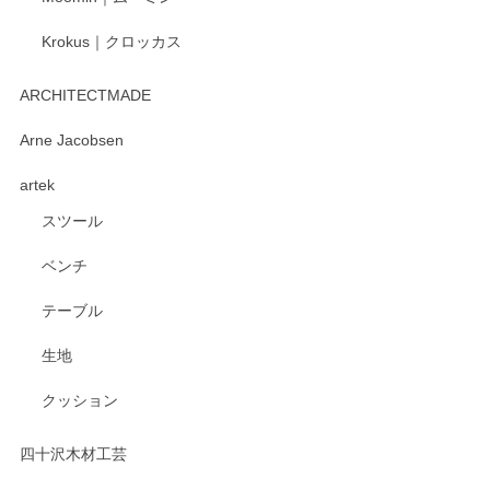
Krokus｜クロッカス
kata kata（カタカタ） 印判手小皿 たんぽぽ
2026/06/15
ARCHITECTMADE
深さや大きさがとてもちょうど良く、手に馴染み、洗いやす
Arne Jacobsen
く、他の柄も何枚かこちらで買い、毎食時に使用していま
artek
す。ショップの方が大変親切、丁寧で、また利用させて頂き
たいショップさんです。
スツール
ベンチ
この度はペンシルオンラインショップをご利用
いただき、誠にありがとうございます。 また、
テーブル
レビューをご投稿いただき、重ねてお礼申し上
げます。 深さや大きさ、使い心地を気に入って
生地
いただけたようで大変嬉しく思います。 毎食時
にご愛用いただいているとのこと、とても光栄
クッション
です。 温かいお言葉をいただき、ありがとうご
ざいます。 またのご利用を心よりお待ちしてお
ります。
四十沢木材工芸