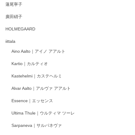
蓮尾寧子
徳永遊心 みかんづくし 口巻皿6寸
廣田硝子
2025/12/31
HOLMEGAARD
徳永遊心さんの作品が好きなので、購入できうれしいです。
これからも楽しみにしています。
iittala
Aino Aalto｜アイノ アアルト
レビューをありがとうございます。 そしてお喜
Kartio｜カルティオ
び頂き嬉しいです。 徳永遊心窯の器はこれから
もいろいろと入荷の予定です。 ペンシルインス
Kastehelmi｜カステヘルミ
タグラムにて入荷状況のご確認をして頂けます
と幸いです。 今後ともよろしくお願いいたしま
Alvar Aalto｜アルヴァ アアルト
す。
Essence｜エッセンス
Ultima Thule｜ウルティマ ツーレ
徳永遊心 色絵花繋ぎ 飯碗
2025/12/24
Sarpaneva｜サルパネヴァ