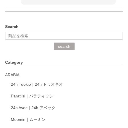
kata kata（カタカタ） 印判手小皿 ぶらさがり
Search
2026/06/15
深さや大きさがとてもちょうど良く、手に馴染み、洗いやす
search
く、他の柄も何枚かこちらで買い、毎食時に使用していま
す。ショップの方が大変丁寧で、1枚不良がありましたが快
Category
く交換して下さいました。
ARABIA
この度もレビューをご投稿いただき、誠にあり
24h Tuokio｜24h トゥオキオ
がとうございます。 同じシリーズの器を揃えて
ご愛用いただいているとのこと、大変嬉しく思
Paratiisi｜パラティッシ
います。 温かいお言葉をいただき、ありがとう
ございました。 今後ともどうぞよろしくお願い
24h Avec｜24h アベック
いたします。
Moomin｜ムーミン