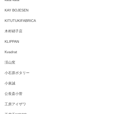
この度はペンシルオンラインショップをご利用
頂き誠にありがとうございます。 そしてレビュ
KAY BOJESEN
ーも大変嬉しく思います。 今後ともどうぞよろ
しくお願いいたします。
KITUTUKIFABRICA
木村硝子店
KLIPPAN
森脇靖 マグカップ 若苗釉
2025/04/07
Kvadrat
淡いグリーンのカラーがとても可愛いです❤️ ありがとうござ
渓山窯
いましたm(_)m
小石原ポタリー
この度はペンシルオンラインショップをご利用
小泉誠
いただき誠にありがとうございました。森脇さ
んの作品はほっこりいたしますね。今後ともど
公長斎小菅
うぞよろしくお願いいたします。
工房アイザワ