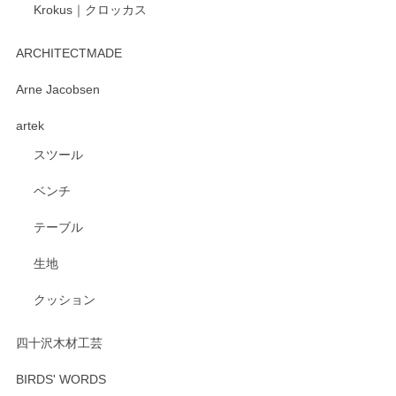
Krokus｜クロッカス
kata kata（カタカタ） 印判手小皿 たんぽぽ
2026/06/15
ARCHITECTMADE
深さや大きさがとてもちょうど良く、手に馴染み、洗いやす
Arne Jacobsen
く、他の柄も何枚かこちらで買い、毎食時に使用していま
artek
す。ショップの方が大変親切、丁寧で、また利用させて頂き
たいショップさんです。
スツール
ベンチ
この度はペンシルオンラインショップをご利用
いただき、誠にありがとうございます。 また、
テーブル
レビューをご投稿いただき、重ねてお礼申し上
げます。 深さや大きさ、使い心地を気に入って
生地
いただけたようで大変嬉しく思います。 毎食時
にご愛用いただいているとのこと、とても光栄
クッション
です。 温かいお言葉をいただき、ありがとうご
ざいます。 またのご利用を心よりお待ちしてお
ります。
四十沢木材工芸
BIRDS' WORDS