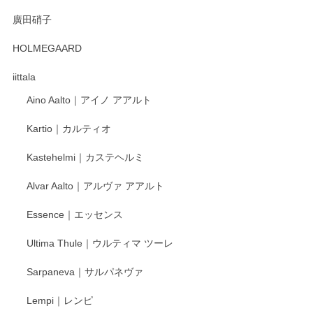
徳永遊心 みかんづくし 口巻皿6寸
廣田硝子
2025/12/31
HOLMEGAARD
徳永遊心さんの作品が好きなので、購入できうれしいです。
これからも楽しみにしています。
iittala
Aino Aalto｜アイノ アアルト
レビューをありがとうございます。 そしてお喜
Kartio｜カルティオ
び頂き嬉しいです。 徳永遊心窯の器はこれから
もいろいろと入荷の予定です。 ペンシルインス
Kastehelmi｜カステヘルミ
タグラムにて入荷状況のご確認をして頂けます
と幸いです。 今後ともよろしくお願いいたしま
Alvar Aalto｜アルヴァ アアルト
す。
Essence｜エッセンス
Ultima Thule｜ウルティマ ツーレ
徳永遊心 色絵花繋ぎ 飯碗
2025/12/24
Sarpaneva｜サルパネヴァ
Lempi｜レンピ
丁寧に対応していただきました。ありがとうございます◎