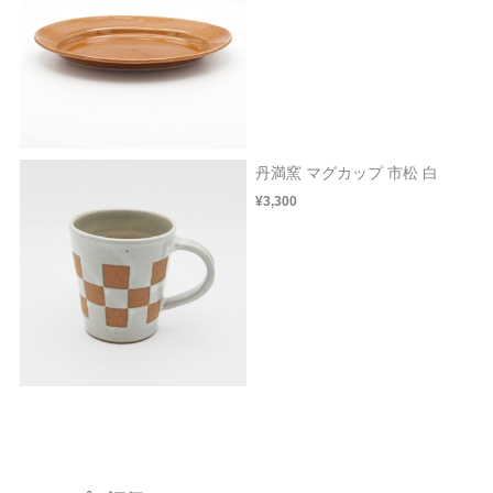
丹満窯 マグカップ 市松 白
¥3,300