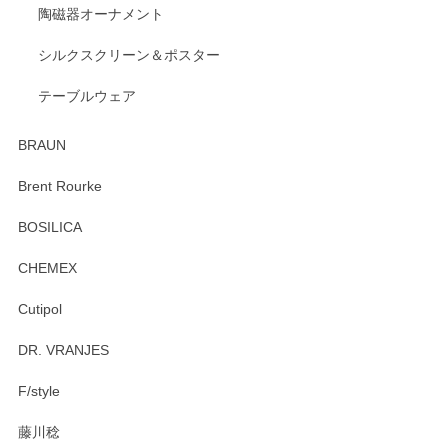
陶磁器オーナメント
出西窯 カップ＆ソーサー 呉須
2026/04/24
シルクスクリーン＆ポスター
テーブルウェア
ありがとうございました。 出西窯のカップ&ソーサーを探し
ていたので、購入出来て良かったです♪
BRAUN
この度はペンシルオンラインショップをご利用
Brent Rourke
頂き誠にありがとうございます。 お探しのカッ
プ＆ソーサーをお届けでき嬉しく思います。 今
BOSILICA
後ともどうぞよろしくお願いいたします。
CHEMEX
Cutipol
Brent Rourke（ブレント ルーク） オーバルシェーカーボックス 4
DR. VRANJES
2026/01/15
F/style
注文から手元に届くまでとても早く、梱包もしっかりしてお
藤川稔
りました。お品もとても素敵でした。ありがとうございまし