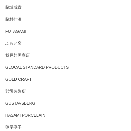
た。
藤城成貴
この度はペンシルオンラインショップをご利用
藤村佳澄
頂き誠にありがとうございました。 そしてご丁
寧なレビューをありがとうございます。これか
FUTAGAMI
らもより良いご対応ができるよう努めてまいり
ます。またのご利用をお待ちしております。
ふもと窯
我戸幹男商店
GLOCAL STANDARD PRODUCTS
徳永遊心 みかんづくし 飯碗
2025/12/31
GOLD CRAFT
郡司製陶所
徳永遊心 みかんづくし マグカップ
GUSTAVSBERG
2025/12/31
HASAMI PORCELAIN
蓮尾寧子