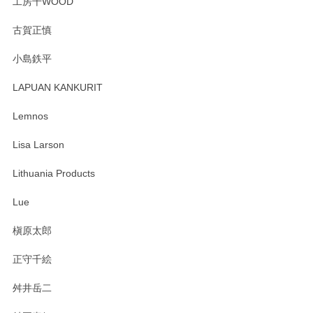
工房千WOOD
森脇靖 湯呑 若苗釉
古賀正慎
2025/04/07
小島鉄平
レビューが遅くなり申し訳ありません、 無事届いておりま
す。 素敵な湯呑みでとても気に入りました。 発送も早く、
LAPUAN KANKURIT
ありがとうございます。 メッセージもありがとうございまし
たm(_)m
Lemnos
Lisa Larson
この度は当店をご利用頂き誠にありがとうござ
います。無事に届いたようで安心いたしまし
Lithuania Products
た。ひとつひとつ個性がある素敵な湯呑ですよ
ね。気に入って頂けてうれしいです。マグカッ
Lue
プと花器のレビューもありがとうございます。
今後ともよろしくお願いいたします。
槇原太郎
正守千絵
舛井岳二
柴田慶信商店 大館曲げわっぱ 白木小判弁当箱（大）
2025/03/30