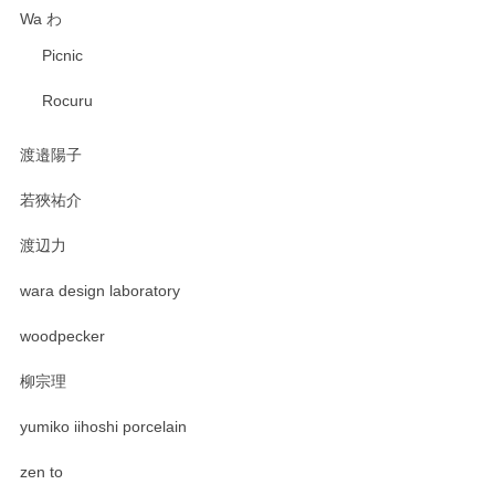
Wa わ
Picnic
Rocuru
渡邉陽子
若狹祐介
渡辺力
wara design laboratory
woodpecker
柳宗理
yumiko iihoshi porcelain
zen to