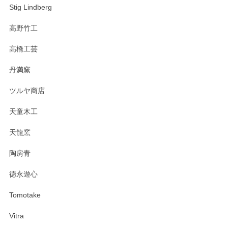
Stig Lindberg
高野竹工
高橋工芸
丹満窯
ツルヤ商店
天童木工
天龍窯
陶房青
徳永遊心
Tomotake
Vitra