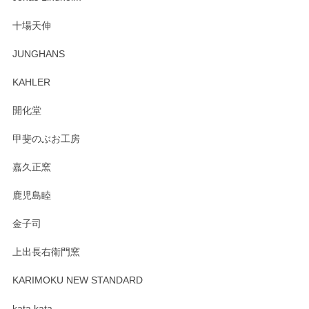
も楽しんで行きたいと思います。
十場天伸
この度はペンシルオンラインショップでのご購
JUNGHANS
入、そしてレビューまで誠にありがとうござい
ます。柴田慶信商店さんの曲げわっぱは、日々
KAHLER
の暮らしを豊かにするお品だと私たちも思って
おります。お手入れ方法がいろいろとございま
開化堂
すが、風合いとともにお楽しみ頂けますと幸い
です。今後ともどうぞよろしくお願いいたしま
甲斐のぶお工房
す。
嘉久正窯
鹿児島睦
Sghr（スガハラ） Mini Vase（ミニベース） 一輪挿し 三角錐 クリアー
金子司
2025/04/07
上出長右衛門窯
プレゼント用に購入したので、まだ中は見れていないのです
が、 しっかり梱包されていたので割れてはないと思います。
KARIMOKU NEW STANDARD
kata kata