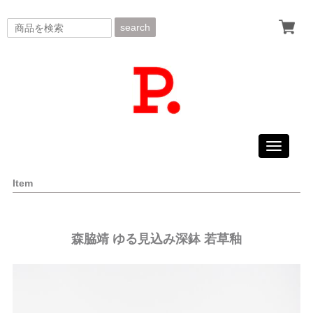
search
Toggle
navigati
Item
森脇靖 ゆる見込み深鉢 若草釉