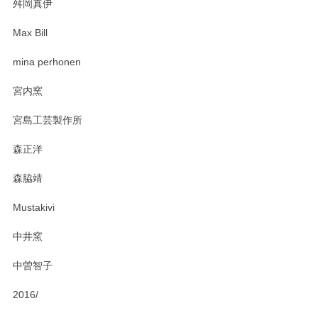
舛岡真伊
Max Bill
zen to カレー皿 plate245 ホワイト
mina perhonen
2025/03/19
宮内窯
ステキなカレー皿早速使わせていただきました。 色々お手数
宮島工芸製作所
おかけしました。 ありがとうございます。
森正洋
この度はペンシルオンラインショップをご利用
森脇靖
頂き、レビューもありがとうございます。カレ
ー皿を気に入って頂けたようで安心しました。
Mustakivi
気になられるものがありましたら、またお気軽
にお問い合わせください。今後ともよろしくお
中井窯
願いいたします。
中曽智子
2016/
PASS THE BATON（パス ザ バトン） x mina perhonen（ミナ ペルホネン） ディーププレート（咲いている花にただ笑ふ）ミントグリーン