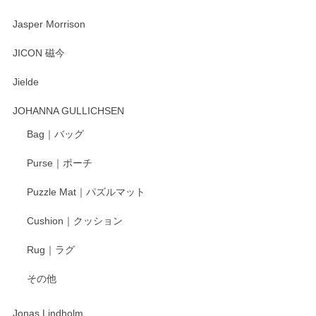
2025/08/20
Jasper Morrison
とても可愛らしい。
JICON 磁今
Jielde
この度はペンシルオンラインショップでのご購
入、そしてレビューまで誠にありがとうござい
JOHANNA GULLICHSEN
ます。気に入って頂けたようで嬉しく思いま
す。今後ともどうぞよろしくお願いいたしま
Bag｜バッグ
す。
Purse｜ポーチ
Puzzle Mat｜パズルマット
柴田慶信商店 大館曲げわっぱ 白木小判弁当箱（大）
Cushion｜クッション
2025/04/16
Rug｜ラグ
入金翌日にすぐ届きました！ 梱包も丁寧にして頂きメッセー
その他
ジもありがとうございました。 初めてのわっぱ弁当箱で大切
な物を開けるようにドキドキしながら開封しました。綺麗な
わっぱで感激です！ これから大切に使って風合いが変わるの
Jonas Lindholm