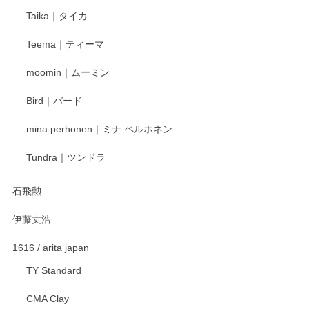
Taika｜タイカ
この度はペンシルオンラインショップをご利用
Teema｜ティーマ
頂き誠にありがとうございました。 そしてご丁
寧なレビューをありがとうございます。これか
moomin｜ムーミン
らもより良いご対応ができるよう努めてまいり
ます。またのご利用をお待ちしております。
Bird｜バード
mina perhonen｜ミナ ペルホネン
宮島工芸製作所 返しヘラ 小
Tundra｜ツンドラ
2025/12/21
石飛勲
伊藤丈浩
渡邉陽子 マグカップ
2025/11/23
1616 / arita japan
TY Standard
CMA Clay
渡邉陽子 マーメイドタマネギガール 飾蓋付花入