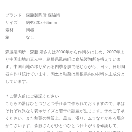
ブランド 森脇製陶所 森脇靖
サイズ 約Ф220xH65mm
素材 陶器
箱 なし
森脇製陶所・森脇 靖さんは2000年から作陶をはじめ、2007年よ
り中国山地の真ん中、島根県邑南町に森脇製陶所を構えていま
す。中国山地の移り変わる四季を肌で感じながら、日々、日用陶
器を作り続けています。陶土と釉薬は島根県内の材料を主成分と
しています。
＊ご購入前にご確認ください
こちらの器はひとつひとつ手仕事で作られておりますので、形は
それぞれ異なり表示サイズと若干の誤差が生じます。予めご了承
ください。また釉薬の性質上、黒点、濁り、ムラなどがある場合
がございます。森脇さんがひとつひとつ仕上がりを確認して、