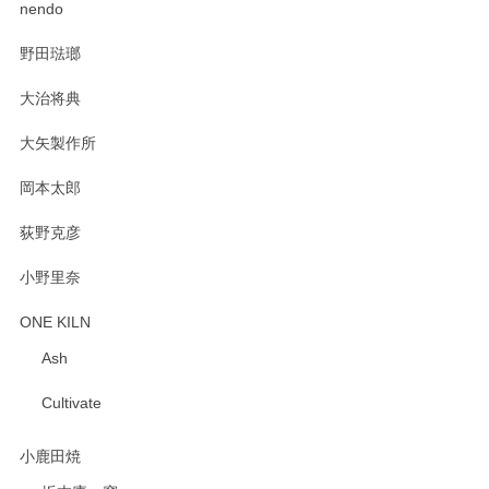
2025/02/12
nendo
野田琺瑯
大治将典
PASS THE BATON（パス ザ バトン） x mina perhonen（ミナ ペルホネン） プレート（咲いている花にただ笑ふ）ミントグリーン
2025/02/12
大矢製作所
岡本太郎
荻野克彦
小野里奈
ONE KILN
Ash
Cultivate
小鹿田焼