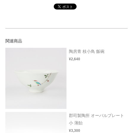
関連商品
陶房青 枝小鳥 飯碗
¥2,640
郡司製陶所 オーバルプレート
小 薄飴
¥3,300