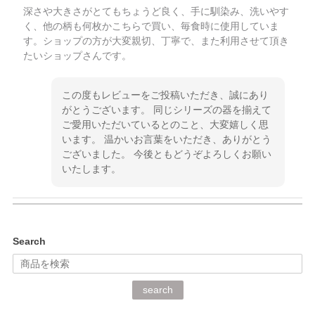
深さや大きさがとてもちょうど良く、手に馴染み、洗いやす
く、他の柄も何枚かこちらで買い、毎食時に使用していま
す。ショップの方が大変親切、丁寧で、また利用させて頂き
たいショップさんです。
この度もレビューをご投稿いただき、誠にあり
がとうございます。 同じシリーズの器を揃えて
ご愛用いただいているとのこと、大変嬉しく思
います。 温かいお言葉をいただき、ありがとう
ございました。 今後ともどうぞよろしくお願い
いたします。
kata kata（カタカタ） 印判手小皿 ぶらさがり
Search
2026/06/15
深さや大きさがとてもちょうど良く、手に馴染み、洗いやす
search
く、他の柄も何枚かこちらで買い、毎食時に使用していま