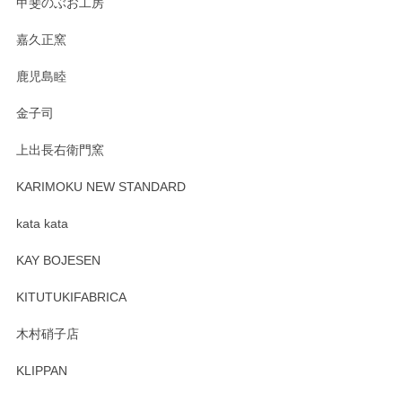
甲斐のぶお工房
す。
嘉久正窯
鹿児島睦
Sghr（スガハラ） Mini Vase（ミニベース） 一輪挿し 三角錐 クリアー
金子司
2025/04/07
上出長右衛門窯
プレゼント用に購入したので、まだ中は見れていないのです
が、 しっかり梱包されていたので割れてはないと思います。
KARIMOKU NEW STANDARD
kata kata
この度はペンシルオンラインショップをご利用
頂き誠にありがとうございます。 そしてレビュ
KAY BOJESEN
ーも大変嬉しく思います。 今後ともどうぞよろ
しくお願いいたします。
KITUTUKIFABRICA
木村硝子店
KLIPPAN
森脇靖 マグカップ 若苗釉
2025/04/07