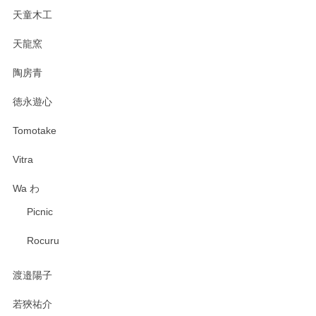
天童木工
天龍窯
陶房青
徳永遊心
Tomotake
Vitra
Wa わ
Picnic
Rocuru
渡邉陽子
若狹祐介