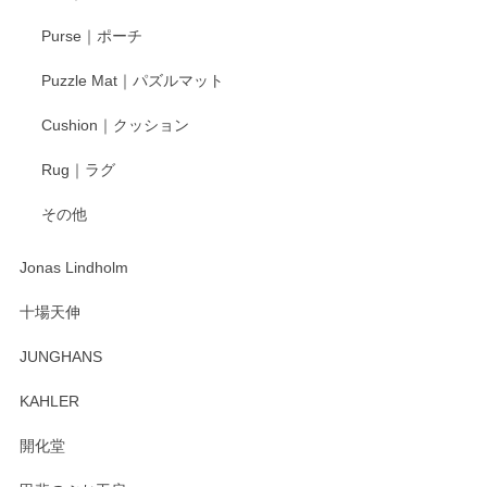
す。
Purse｜ポーチ
Puzzle Mat｜パズルマット
柴田慶信商店 大館曲げわっぱ 白木小判弁当箱（大）
Cushion｜クッション
2025/04/16
Rug｜ラグ
入金翌日にすぐ届きました！ 梱包も丁寧にして頂きメッセー
その他
ジもありがとうございました。 初めてのわっぱ弁当箱で大切
な物を開けるようにドキドキしながら開封しました。綺麗な
わっぱで感激です！ これから大切に使って風合いが変わるの
Jonas Lindholm
も楽しんで行きたいと思います。
十場天伸
この度はペンシルオンラインショップでのご購
JUNGHANS
入、そしてレビューまで誠にありがとうござい
ます。柴田慶信商店さんの曲げわっぱは、日々
KAHLER
の暮らしを豊かにするお品だと私たちも思って
おります。お手入れ方法がいろいろとございま
開化堂
すが、風合いとともにお楽しみ頂けますと幸い
です。今後ともどうぞよろしくお願いいたしま