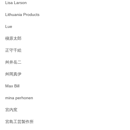
Lisa Larson
この度は当店をご利用頂き誠にありがとうござ
います。無事に届いたようで安心いたしまし
Lithuania Products
た。ひとつひとつ個性がある素敵な湯呑ですよ
ね。気に入って頂けてうれしいです。マグカッ
Lue
プと花器のレビューもありがとうございます。
今後ともよろしくお願いいたします。
槇原太郎
正守千絵
舛井岳二
柴田慶信商店 大館曲げわっぱ 白木小判弁当箱（大）
2025/03/30
舛岡真伊
Max Bill
zen to カレー皿 plate245 ホワイト
mina perhonen
2025/03/19
宮内窯
ステキなカレー皿早速使わせていただきました。 色々お手数
宮島工芸製作所
おかけしました。 ありがとうございます。