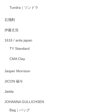
宮島工芸製作所 返しヘラ 小
Tundra｜ツンドラ
2025/12/21
石飛勲
伊藤丈浩
渡邉陽子 マグカップ
2025/11/23
1616 / arita japan
TY Standard
CMA Clay
渡邉陽子 マーメイドタマネギガール 飾蓋付花入
2025/08/20
Jasper Morrison
とても可愛らしい。
JICON 磁今
Jielde
この度はペンシルオンラインショップでのご購
入、そしてレビューまで誠にありがとうござい
JOHANNA GULLICHSEN
ます。気に入って頂けたようで嬉しく思いま
す。今後ともどうぞよろしくお願いいたしま
Bag｜バッグ