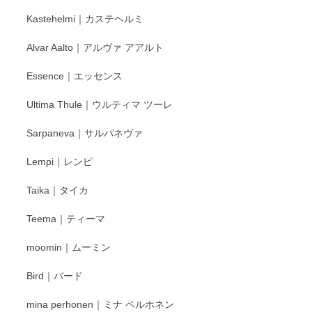
もいろいろと入荷の予定です。 ペンシルインス
Kastehelmi｜カステヘルミ
タグラムにて入荷状況のご確認をして頂けます
と幸いです。 今後ともよろしくお願いいたしま
Alvar Aalto｜アルヴァ アアルト
す。
Essence｜エッセンス
Ultima Thule｜ウルティマ ツーレ
徳永遊心 色絵花繋ぎ 飯碗
2025/12/24
Sarpaneva｜サルパネヴァ
Lempi｜レンピ
丁寧に対応していただきました。ありがとうございます◎
Taika｜タイカ
この度はペンシルオンラインショップをご利用
Teema｜ティーマ
頂き誠にありがとうございました。 そしてご丁
寧なレビューをありがとうございます。これか
moomin｜ムーミン
らもより良いご対応ができるよう努めてまいり
ます。またのご利用をお待ちしております。
Bird｜バード
mina perhonen｜ミナ ペルホネン