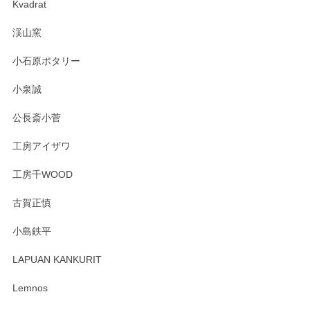
Kvadrat
淡いグリーンのカラーがとても可愛いです❤️ ありがとうござ
渓山窯
いましたm(_)m
小石原ポタリー
この度はペンシルオンラインショップをご利用
小泉誠
いただき誠にありがとうございました。森脇さ
んの作品はほっこりいたしますね。今後ともど
公長斎小菅
うぞよろしくお願いいたします。
工房アイザワ
工房千WOOD
森脇靖 湯呑 若苗釉
古賀正慎
2025/04/07
小島鉄平
レビューが遅くなり申し訳ありません、 無事届いておりま
す。 素敵な湯呑みでとても気に入りました。 発送も早く、
LAPUAN KANKURIT
ありがとうございます。 メッセージもありがとうございまし
たm(_)m
Lemnos