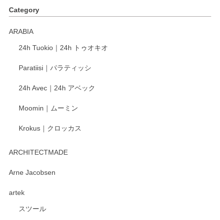
す。ショップの方が大変丁寧で、1枚不良がありましたが快
Category
く交換して下さいました。
ARABIA
この度もレビューをご投稿いただき、誠にあり
24h Tuokio｜24h トゥオキオ
がとうございます。 同じシリーズの器を揃えて
ご愛用いただいているとのこと、大変嬉しく思
Paratiisi｜パラティッシ
います。 温かいお言葉をいただき、ありがとう
ございました。 今後ともどうぞよろしくお願い
24h Avec｜24h アベック
いたします。
Moomin｜ムーミン
Krokus｜クロッカス
kata kata（カタカタ） 印判手小皿 たんぽぽ
2026/06/15
ARCHITECTMADE
深さや大きさがとてもちょうど良く、手に馴染み、洗いやす
Arne Jacobsen
く、他の柄も何枚かこちらで買い、毎食時に使用していま
artek
す。ショップの方が大変親切、丁寧で、また利用させて頂き
たいショップさんです。
スツール