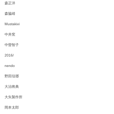
森正洋
この度はペンシルオンラインショップをご利用
森脇靖
頂き、レビューもありがとうございます。カレ
ー皿を気に入って頂けたようで安心しました。
Mustakivi
気になられるものがありましたら、またお気軽
にお問い合わせください。今後ともよろしくお
中井窯
願いいたします。
中曽智子
2016/
PASS THE BATON（パス ザ バトン） x mina perhonen（ミナ ペルホネン） ディーププレート（咲いている花にただ笑ふ）ミントグリーン
2025/02/12
nendo
野田琺瑯
大治将典
PASS THE BATON（パス ザ バトン） x mina perhonen（ミナ ペルホネン） プレート（咲いている花にただ笑ふ）ミントグリーン
2025/02/12
大矢製作所
岡本太郎