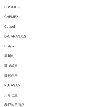
頂き誠にありがとうございます。 お探しのカッ
プ＆ソーサーをお届けでき嬉しく思います。 今
BOSILICA
後ともどうぞよろしくお願いいたします。
CHEMEX
Cutipol
Brent Rourke（ブレント ルーク） オーバルシェーカーボックス 4
DR. VRANJES
2026/01/15
F/style
注文から手元に届くまでとても早く、梱包もしっかりしてお
藤川稔
りました。お品もとても素敵でした。ありがとうございまし
た。
藤城成貴
この度はペンシルオンラインショップをご利用
藤村佳澄
頂き誠にありがとうございました。 そしてご丁
寧なレビューをありがとうございます。これか
FUTAGAMI
らもより良いご対応ができるよう努めてまいり
ます。またのご利用をお待ちしております。
ふもと窯
我戸幹男商店