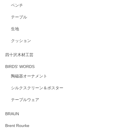
ベンチ
この度はペンシルオンラインショップをご利用
いただき、誠にありがとうございます。 また、
テーブル
レビューをご投稿いただき、重ねてお礼申し上
げます。 深さや大きさ、使い心地を気に入って
生地
いただけたようで大変嬉しく思います。 毎食時
にご愛用いただいているとのこと、とても光栄
クッション
です。 温かいお言葉をいただき、ありがとうご
ざいます。 またのご利用を心よりお待ちしてお
ります。
四十沢木材工芸
BIRDS' WORDS
陶磁器オーナメント
出西窯 カップ＆ソーサー 呉須
2026/04/24
シルクスクリーン＆ポスター
テーブルウェア
ありがとうございました。 出西窯のカップ&ソーサーを探し
ていたので、購入出来て良かったです♪
BRAUN
この度はペンシルオンラインショップをご利用
Brent Rourke