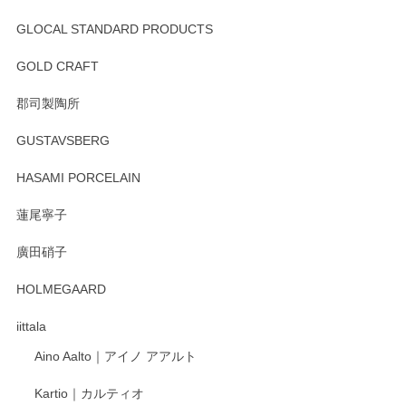
GLOCAL STANDARD PRODUCTS
徳永遊心 みかんづくし 飯碗
2025/12/31
GOLD CRAFT
郡司製陶所
徳永遊心 みかんづくし マグカップ
GUSTAVSBERG
2025/12/31
HASAMI PORCELAIN
蓮尾寧子
徳永遊心 みかんづくし 口巻皿6寸
廣田硝子
2025/12/31
HOLMEGAARD
徳永遊心さんの作品が好きなので、購入できうれしいです。
これからも楽しみにしています。
iittala
Aino Aalto｜アイノ アアルト
レビューをありがとうございます。 そしてお喜
Kartio｜カルティオ
び頂き嬉しいです。 徳永遊心窯の器はこれから