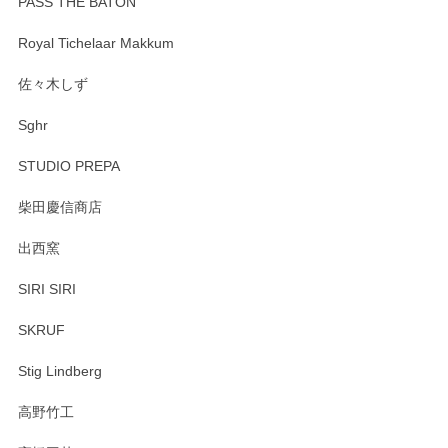
PASS THE BATON
Royal Tichelaar Makkum
佐々木しず
Sghr
STUDIO PREPA
柴田慶信商店
出西窯
SIRI SIRI
SKRUF
Stig Lindberg
高野竹工