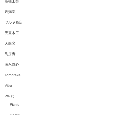
高橋工芸
丹満窯
ツルヤ商店
天童木工
天龍窯
陶房青
徳永遊心
Tomotake
Vitra
Wa わ
Picnic
Rocuru