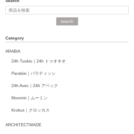
Search
2026/06/15
深さや大きさがとてもちょうど良く、手に馴染み、洗いやす
search
く、他の柄も何枚かこちらで買い、毎食時に使用していま
す。ショップの方が大変丁寧で、1枚不良がありましたが快
Category
く交換して下さいました。
ARABIA
この度もレビューをご投稿いただき、誠にあり
24h Tuokio｜24h トゥオキオ
がとうございます。 同じシリーズの器を揃えて
ご愛用いただいているとのこと、大変嬉しく思
Paratiisi｜パラティッシ
います。 温かいお言葉をいただき、ありがとう
ございました。 今後ともどうぞよろしくお願い
24h Avec｜24h アベック
いたします。
Moomin｜ムーミン
Krokus｜クロッカス
kata kata（カタカタ） 印判手小皿 たんぽぽ
2026/06/15
ARCHITECTMADE