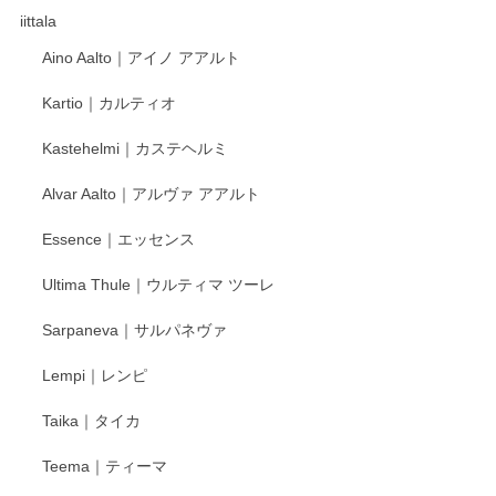
これからも楽しみにしています。
iittala
Aino Aalto｜アイノ アアルト
レビューをありがとうございます。 そしてお喜
Kartio｜カルティオ
び頂き嬉しいです。 徳永遊心窯の器はこれから
もいろいろと入荷の予定です。 ペンシルインス
Kastehelmi｜カステヘルミ
タグラムにて入荷状況のご確認をして頂けます
と幸いです。 今後ともよろしくお願いいたしま
Alvar Aalto｜アルヴァ アアルト
す。
Essence｜エッセンス
Ultima Thule｜ウルティマ ツーレ
徳永遊心 色絵花繋ぎ 飯碗
2025/12/24
Sarpaneva｜サルパネヴァ
Lempi｜レンピ
丁寧に対応していただきました。ありがとうございます◎
Taika｜タイカ
この度はペンシルオンラインショップをご利用
Teema｜ティーマ
頂き誠にありがとうございました。 そしてご丁
寧なレビューをありがとうございます。これか