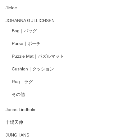
Jielde
この度はペンシルオンラインショップでのご購
入、そしてレビューまで誠にありがとうござい
JOHANNA GULLICHSEN
ます。気に入って頂けたようで嬉しく思いま
す。今後ともどうぞよろしくお願いいたしま
Bag｜バッグ
す。
Purse｜ポーチ
Puzzle Mat｜パズルマット
柴田慶信商店 大館曲げわっぱ 白木小判弁当箱（大）
Cushion｜クッション
2025/04/16
Rug｜ラグ
入金翌日にすぐ届きました！ 梱包も丁寧にして頂きメッセー
その他
ジもありがとうございました。 初めてのわっぱ弁当箱で大切
な物を開けるようにドキドキしながら開封しました。綺麗な
わっぱで感激です！ これから大切に使って風合いが変わるの
Jonas Lindholm
も楽しんで行きたいと思います。
十場天伸
この度はペンシルオンラインショップでのご購
JUNGHANS
入、そしてレビューまで誠にありがとうござい