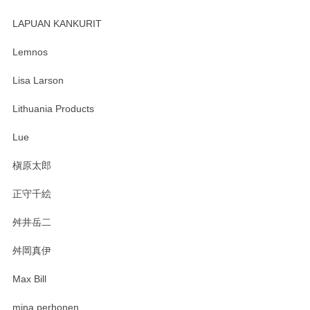
レビューが遅くなり申し訳ありません、 無事届いておりま
す。 素敵な湯呑みでとても気に入りました。 発送も早く、
LAPUAN KANKURIT
ありがとうございます。 メッセージもありがとうございまし
たm(_)m
Lemnos
Lisa Larson
この度は当店をご利用頂き誠にありがとうござ
います。無事に届いたようで安心いたしまし
Lithuania Products
た。ひとつひとつ個性がある素敵な湯呑ですよ
ね。気に入って頂けてうれしいです。マグカッ
Lue
プと花器のレビューもありがとうございます。
今後ともよろしくお願いいたします。
槇原太郎
正守千絵
舛井岳二
柴田慶信商店 大館曲げわっぱ 白木小判弁当箱（大）
2025/03/30
舛岡真伊
Max Bill
zen to カレー皿 plate245 ホワイト
mina perhonen