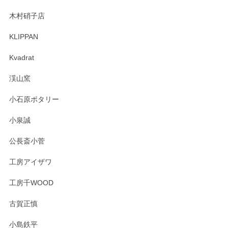
木村硝子店
KLIPPAN
森脇靖 マグカップ 若苗釉
2025/04/07
Kvadrat
淡いグリーンのカラーがとても可愛いです❤️ ありがとうござ
渓山窯
いましたm(_)m
小石原ポタリー
この度はペンシルオンラインショップをご利用
小泉誠
いただき誠にありがとうございました。森脇さ
んの作品はほっこりいたしますね。今後ともど
公長斎小菅
うぞよろしくお願いいたします。
工房アイザワ
工房千WOOD
森脇靖 湯呑 若苗釉
古賀正慎
2025/04/07
小島鉄平