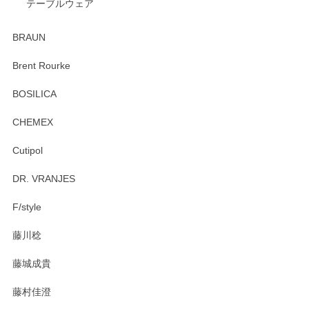
テーブルウェア
ありがとうございました。 出西窯のカップ&ソーサーを探し
ていたので、購入出来て良かったです♪
BRAUN
この度はペンシルオンラインショップをご利用
Brent Rourke
頂き誠にありがとうございます。 お探しのカッ
プ＆ソーサーをお届けでき嬉しく思います。 今
BOSILICA
後ともどうぞよろしくお願いいたします。
CHEMEX
Cutipol
Brent Rourke（ブレント ルーク） オーバルシェーカーボックス 4
DR. VRANJES
2026/01/15
F/style
注文から手元に届くまでとても早く、梱包もしっかりしてお
藤川稔
りました。お品もとても素敵でした。ありがとうございまし
た。
藤城成貴
この度はペンシルオンラインショップをご利用
藤村佳澄
頂き誠にありがとうございました。 そしてご丁