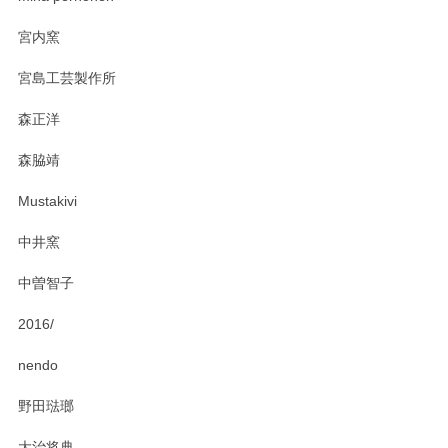
2025/03/19
宮内窯
ステキなカレー皿早速使わせていただきました。 色々お手数
宮島工芸製作所
おかけしました。 ありがとうございます。
森正洋
この度はペンシルオンラインショップをご利用
森脇靖
頂き、レビューもありがとうございます。カレ
ー皿を気に入って頂けたようで安心しました。
Mustakivi
気になられるものがありましたら、またお気軽
にお問い合わせください。今後ともよろしくお
中井窯
願いいたします。
中曽智子
2016/
PASS THE BATON（パス ザ バトン） x mina perhonen（ミナ ペルホネン） ディーププレート（咲いている花にただ笑ふ）ミントグリーン
2025/02/12
nendo
野田琺瑯
大治将典