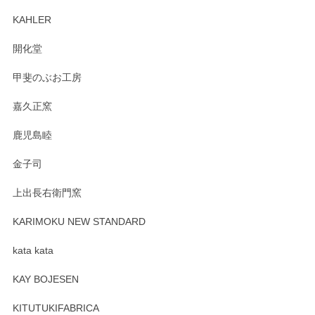
ます。柴田慶信商店さんの曲げわっぱは、日々
KAHLER
の暮らしを豊かにするお品だと私たちも思って
おります。お手入れ方法がいろいろとございま
開化堂
すが、風合いとともにお楽しみ頂けますと幸い
です。今後ともどうぞよろしくお願いいたしま
甲斐のぶお工房
す。
嘉久正窯
鹿児島睦
Sghr（スガハラ） Mini Vase（ミニベース） 一輪挿し 三角錐 クリアー
金子司
2025/04/07
上出長右衛門窯
プレゼント用に購入したので、まだ中は見れていないのです
が、 しっかり梱包されていたので割れてはないと思います。
KARIMOKU NEW STANDARD
kata kata
この度はペンシルオンラインショップをご利用
頂き誠にありがとうございます。 そしてレビュ
KAY BOJESEN
ーも大変嬉しく思います。 今後ともどうぞよろ
しくお願いいたします。
KITUTUKIFABRICA