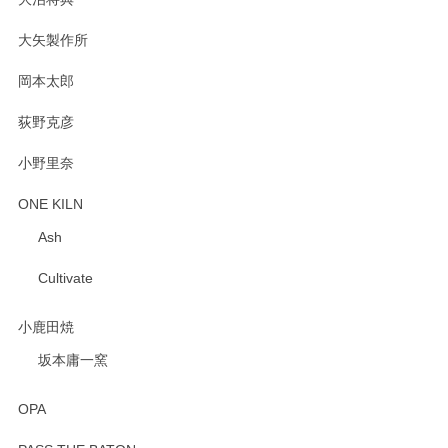
PASS THE BATON（パス ザ バトン） x mina perhonen（ミナ ペルホネン） プレート（咲いている花にただ笑ふ）ミントグリーン
2025/02/12
大矢製作所
岡本太郎
荻野克彦
小野里奈
ONE KILN
Ash
Cultivate
小鹿田焼
坂本庸一窯
OPA