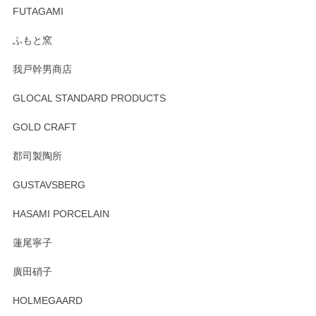
寧なレビューをありがとうございます。これか
FUTAGAMI
らもより良いご対応ができるよう努めてまいり
ます。またのご利用をお待ちしております。
ふもと窯
我戸幹男商店
GLOCAL STANDARD PRODUCTS
徳永遊心 みかんづくし 飯碗
2025/12/31
GOLD CRAFT
郡司製陶所
徳永遊心 みかんづくし マグカップ
GUSTAVSBERG
2025/12/31
HASAMI PORCELAIN
蓮尾寧子
徳永遊心 みかんづくし 口巻皿6寸
廣田硝子
2025/12/31
HOLMEGAARD
徳永遊心さんの作品が好きなので、購入できうれしいです。