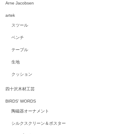
深さや大きさがとてもちょうど良く、手に馴染み、洗いやす
Arne Jacobsen
く、他の柄も何枚かこちらで買い、毎食時に使用していま
artek
す。ショップの方が大変親切、丁寧で、また利用させて頂き
たいショップさんです。
スツール
ベンチ
この度はペンシルオンラインショップをご利用
いただき、誠にありがとうございます。 また、
テーブル
レビューをご投稿いただき、重ねてお礼申し上
げます。 深さや大きさ、使い心地を気に入って
生地
いただけたようで大変嬉しく思います。 毎食時
にご愛用いただいているとのこと、とても光栄
クッション
です。 温かいお言葉をいただき、ありがとうご
ざいます。 またのご利用を心よりお待ちしてお
ります。
四十沢木材工芸
BIRDS' WORDS
陶磁器オーナメント
出西窯 カップ＆ソーサー 呉須
2026/04/24
シルクスクリーン＆ポスター