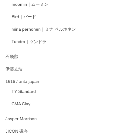
moomin｜ムーミン
らもより良いご対応ができるよう努めてまいり
ます。またのご利用をお待ちしております。
Bird｜バード
mina perhonen｜ミナ ペルホネン
宮島工芸製作所 返しヘラ 小
Tundra｜ツンドラ
2025/12/21
石飛勲
伊藤丈浩
渡邉陽子 マグカップ
2025/11/23
1616 / arita japan
TY Standard
CMA Clay
渡邉陽子 マーメイドタマネギガール 飾蓋付花入
2025/08/20
Jasper Morrison
とても可愛らしい。
JICON 磁今