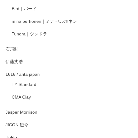
ます。またのご利用をお待ちしております。
Bird｜バード
mina perhonen｜ミナ ペルホネン
宮島工芸製作所 返しヘラ 小
Tundra｜ツンドラ
2025/12/21
石飛勲
伊藤丈浩
渡邉陽子 マグカップ
2025/11/23
1616 / arita japan
TY Standard
CMA Clay
渡邉陽子 マーメイドタマネギガール 飾蓋付花入
2025/08/20
Jasper Morrison
とても可愛らしい。
JICON 磁今
Jielde