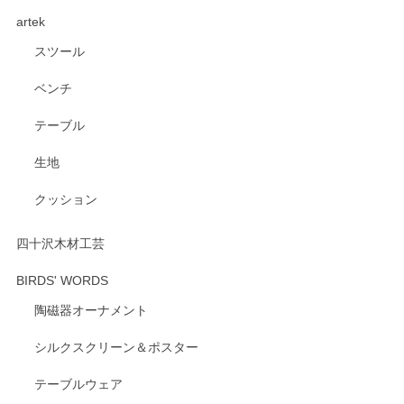
く、他の柄も何枚かこちらで買い、毎食時に使用していま
artek
す。ショップの方が大変親切、丁寧で、また利用させて頂き
たいショップさんです。
スツール
ベンチ
この度はペンシルオンラインショップをご利用
いただき、誠にありがとうございます。 また、
テーブル
レビューをご投稿いただき、重ねてお礼申し上
げます。 深さや大きさ、使い心地を気に入って
生地
いただけたようで大変嬉しく思います。 毎食時
にご愛用いただいているとのこと、とても光栄
クッション
です。 温かいお言葉をいただき、ありがとうご
ざいます。 またのご利用を心よりお待ちしてお
ります。
四十沢木材工芸
BIRDS' WORDS
陶磁器オーナメント
出西窯 カップ＆ソーサー 呉須
2026/04/24
シルクスクリーン＆ポスター
テーブルウェア
ありがとうございました。 出西窯のカップ&ソーサーを探し