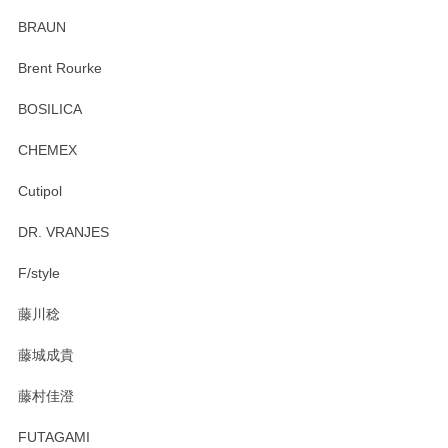
ていたので、購入出来て良かったです♪
BRAUN
この度はペンシルオンラインショップをご利用
Brent Rourke
頂き誠にありがとうございます。 お探しのカッ
プ＆ソーサーをお届けでき嬉しく思います。 今
BOSILICA
後ともどうぞよろしくお願いいたします。
CHEMEX
Cutipol
Brent Rourke（ブレント ルーク） オーバルシェーカーボックス 4
DR. VRANJES
2026/01/15
F/style
注文から手元に届くまでとても早く、梱包もしっかりしてお
藤川稔
りました。お品もとても素敵でした。ありがとうございまし
た。
藤城成貴
この度はペンシルオンラインショップをご利用
藤村佳澄
頂き誠にありがとうございました。 そしてご丁
寧なレビューをありがとうございます。これか
FUTAGAMI