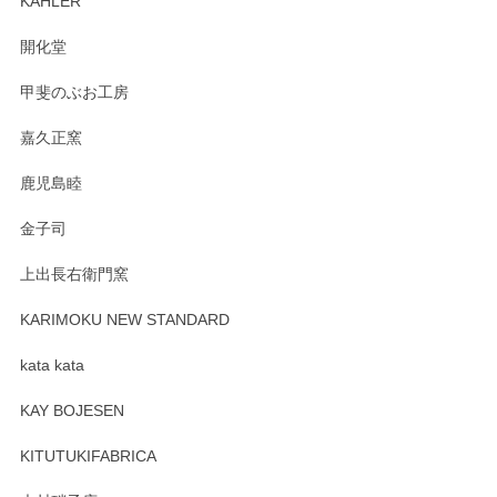
KAHLER
の暮らしを豊かにするお品だと私たちも思って
おります。お手入れ方法がいろいろとございま
開化堂
すが、風合いとともにお楽しみ頂けますと幸い
です。今後ともどうぞよろしくお願いいたしま
甲斐のぶお工房
す。
嘉久正窯
鹿児島睦
Sghr（スガハラ） Mini Vase（ミニベース） 一輪挿し 三角錐 クリアー
金子司
2025/04/07
上出長右衛門窯
プレゼント用に購入したので、まだ中は見れていないのです
が、 しっかり梱包されていたので割れてはないと思います。
KARIMOKU NEW STANDARD
kata kata
この度はペンシルオンラインショップをご利用
頂き誠にありがとうございます。 そしてレビュ
KAY BOJESEN
ーも大変嬉しく思います。 今後ともどうぞよろ
しくお願いいたします。
KITUTUKIFABRICA