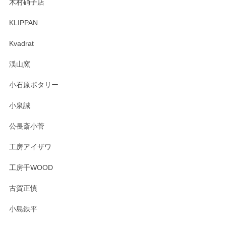
木村硝子店
KLIPPAN
森脇靖 マグカップ 若苗釉
2025/04/07
Kvadrat
淡いグリーンのカラーがとても可愛いです❤️ ありがとうござ
渓山窯
いましたm(_)m
小石原ポタリー
この度はペンシルオンラインショップをご利用
小泉誠
いただき誠にありがとうございました。森脇さ
んの作品はほっこりいたしますね。今後ともど
公長斎小菅
うぞよろしくお願いいたします。
工房アイザワ
工房千WOOD
森脇靖 湯呑 若苗釉
古賀正慎
2025/04/07
小島鉄平
レビューが遅くなり申し訳ありません、 無事届いておりま