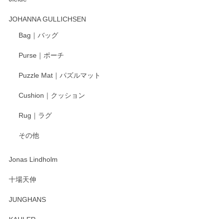
この度はペンシルオンラインショップでのご購
入、そしてレビューまで誠にありがとうござい
JOHANNA GULLICHSEN
ます。気に入って頂けたようで嬉しく思いま
す。今後ともどうぞよろしくお願いいたしま
Bag｜バッグ
す。
Purse｜ポーチ
Puzzle Mat｜パズルマット
柴田慶信商店 大館曲げわっぱ 白木小判弁当箱（大）
Cushion｜クッション
2025/04/16
Rug｜ラグ
入金翌日にすぐ届きました！ 梱包も丁寧にして頂きメッセー
その他
ジもありがとうございました。 初めてのわっぱ弁当箱で大切
な物を開けるようにドキドキしながら開封しました。綺麗な
わっぱで感激です！ これから大切に使って風合いが変わるの
Jonas Lindholm
も楽しんで行きたいと思います。
十場天伸
この度はペンシルオンラインショップでのご購
JUNGHANS
入、そしてレビューまで誠にありがとうござい
ます。柴田慶信商店さんの曲げわっぱは、日々