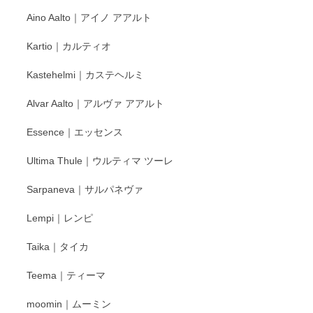
Aino Aalto｜アイノ アアルト
レビューをありがとうございます。 そしてお喜
Kartio｜カルティオ
び頂き嬉しいです。 徳永遊心窯の器はこれから
もいろいろと入荷の予定です。 ペンシルインス
Kastehelmi｜カステヘルミ
タグラムにて入荷状況のご確認をして頂けます
と幸いです。 今後ともよろしくお願いいたしま
Alvar Aalto｜アルヴァ アアルト
す。
Essence｜エッセンス
Ultima Thule｜ウルティマ ツーレ
徳永遊心 色絵花繋ぎ 飯碗
2025/12/24
Sarpaneva｜サルパネヴァ
Lempi｜レンピ
丁寧に対応していただきました。ありがとうございます◎
Taika｜タイカ
この度はペンシルオンラインショップをご利用
Teema｜ティーマ
頂き誠にありがとうございました。 そしてご丁
寧なレビューをありがとうございます。これか
moomin｜ムーミン
らもより良いご対応ができるよう努めてまいり