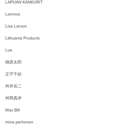
す。 素敵な湯呑みでとても気に入りました。 発送も早く、
LAPUAN KANKURIT
ありがとうございます。 メッセージもありがとうございまし
たm(_)m
Lemnos
Lisa Larson
この度は当店をご利用頂き誠にありがとうござ
います。無事に届いたようで安心いたしまし
Lithuania Products
た。ひとつひとつ個性がある素敵な湯呑ですよ
ね。気に入って頂けてうれしいです。マグカッ
Lue
プと花器のレビューもありがとうございます。
今後ともよろしくお願いいたします。
槇原太郎
正守千絵
舛井岳二
柴田慶信商店 大館曲げわっぱ 白木小判弁当箱（大）
2025/03/30
舛岡真伊
Max Bill
zen to カレー皿 plate245 ホワイト
mina perhonen
2025/03/19