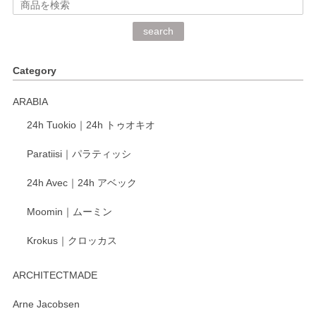
深さや大きさがとてもちょうど良く、手に馴染み、洗いやす
search
く、他の柄も何枚かこちらで買い、毎食時に使用していま
す。ショップの方が大変丁寧で、1枚不良がありましたが快
Category
く交換して下さいました。
ARABIA
この度もレビューをご投稿いただき、誠にあり
24h Tuokio｜24h トゥオキオ
がとうございます。 同じシリーズの器を揃えて
ご愛用いただいているとのこと、大変嬉しく思
Paratiisi｜パラティッシ
います。 温かいお言葉をいただき、ありがとう
ございました。 今後ともどうぞよろしくお願い
24h Avec｜24h アベック
いたします。
Moomin｜ムーミン
Krokus｜クロッカス
kata kata（カタカタ） 印判手小皿 たんぽぽ
2026/06/15
ARCHITECTMADE
深さや大きさがとてもちょうど良く、手に馴染み、洗いやす
Arne Jacobsen