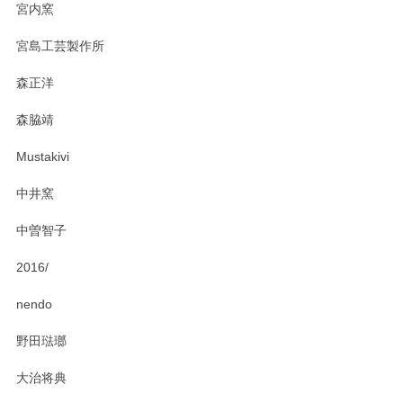
宮内窯
ステキなカレー皿早速使わせていただきました。 色々お手数
宮島工芸製作所
おかけしました。 ありがとうございます。
森正洋
この度はペンシルオンラインショップをご利用
森脇靖
頂き、レビューもありがとうございます。カレ
ー皿を気に入って頂けたようで安心しました。
Mustakivi
気になられるものがありましたら、またお気軽
にお問い合わせください。今後ともよろしくお
中井窯
願いいたします。
中曽智子
2016/
PASS THE BATON（パス ザ バトン） x mina perhonen（ミナ ペルホネン） ディーププレート（咲いている花にただ笑ふ）ミントグリーン
2025/02/12
nendo
野田琺瑯
大治将典
PASS THE BATON（パス ザ バトン） x mina perhonen（ミナ ペルホネン） プレート（咲いている花にただ笑ふ）ミントグリーン
2025/02/12