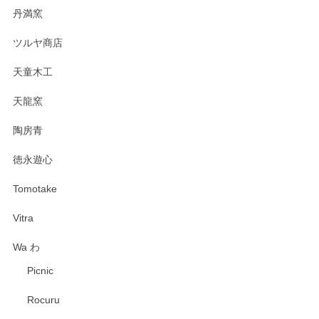
丹満窯
ツルヤ商店
天童木工
天龍窯
陶房青
徳永遊心
Tomotake
Vitra
Wa わ
Picnic
Rocuru