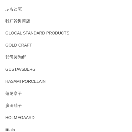
らもより良いご対応ができるよう努めてまいり
ます。またのご利用をお待ちしております。
ふもと窯
我戸幹男商店
GLOCAL STANDARD PRODUCTS
徳永遊心 みかんづくし 飯碗
2025/12/31
GOLD CRAFT
郡司製陶所
徳永遊心 みかんづくし マグカップ
GUSTAVSBERG
2025/12/31
HASAMI PORCELAIN
蓮尾寧子
徳永遊心 みかんづくし 口巻皿6寸
廣田硝子
2025/12/31
HOLMEGAARD
徳永遊心さんの作品が好きなので、購入できうれしいです。
これからも楽しみにしています。
iittala