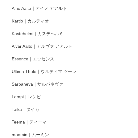
Aino Aalto｜アイノ アアルト
レビューをありがとうございます。 そしてお喜
Kartio｜カルティオ
び頂き嬉しいです。 徳永遊心窯の器はこれから
もいろいろと入荷の予定です。 ペンシルインス
Kastehelmi｜カステヘルミ
タグラムにて入荷状況のご確認をして頂けます
と幸いです。 今後ともよろしくお願いいたしま
Alvar Aalto｜アルヴァ アアルト
す。
Essence｜エッセンス
Ultima Thule｜ウルティマ ツーレ
徳永遊心 色絵花繋ぎ 飯碗
2025/12/24
Sarpaneva｜サルパネヴァ
Lempi｜レンピ
丁寧に対応していただきました。ありがとうございます◎
Taika｜タイカ
この度はペンシルオンラインショップをご利用
Teema｜ティーマ
頂き誠にありがとうございました。 そしてご丁
寧なレビューをありがとうございます。これか
moomin｜ムーミン
らもより良いご対応ができるよう努めてまいり