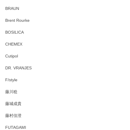
ていたので、購入出来て良かったです♪
BRAUN
この度はペンシルオンラインショップをご利用
Brent Rourke
頂き誠にありがとうございます。 お探しのカッ
プ＆ソーサーをお届けでき嬉しく思います。 今
BOSILICA
後ともどうぞよろしくお願いいたします。
CHEMEX
Cutipol
Brent Rourke（ブレント ルーク） オーバルシェーカーボックス 4
DR. VRANJES
2026/01/15
F/style
注文から手元に届くまでとても早く、梱包もしっかりしてお
藤川稔
りました。お品もとても素敵でした。ありがとうございまし
た。
藤城成貴
この度はペンシルオンラインショップをご利用
藤村佳澄
頂き誠にありがとうございました。 そしてご丁
寧なレビューをありがとうございます。これか
FUTAGAMI