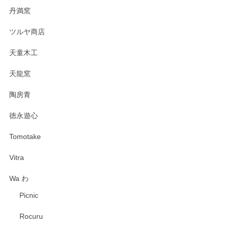
丹満窯
ツルヤ商店
天童木工
天龍窯
陶房青
徳永遊心
Tomotake
Vitra
Wa わ
Picnic
Rocuru