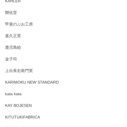
KAHLER
の暮らしを豊かにするお品だと私たちも思って
おります。お手入れ方法がいろいろとございま
開化堂
すが、風合いとともにお楽しみ頂けますと幸い
です。今後ともどうぞよろしくお願いいたしま
甲斐のぶお工房
す。
嘉久正窯
鹿児島睦
Sghr（スガハラ） Mini Vase（ミニベース） 一輪挿し 三角錐 クリアー
金子司
2025/04/07
上出長右衛門窯
プレゼント用に購入したので、まだ中は見れていないのです
が、 しっかり梱包されていたので割れてはないと思います。
KARIMOKU NEW STANDARD
kata kata
この度はペンシルオンラインショップをご利用
頂き誠にありがとうございます。 そしてレビュ
KAY BOJESEN
ーも大変嬉しく思います。 今後ともどうぞよろ
しくお願いいたします。
KITUTUKIFABRICA