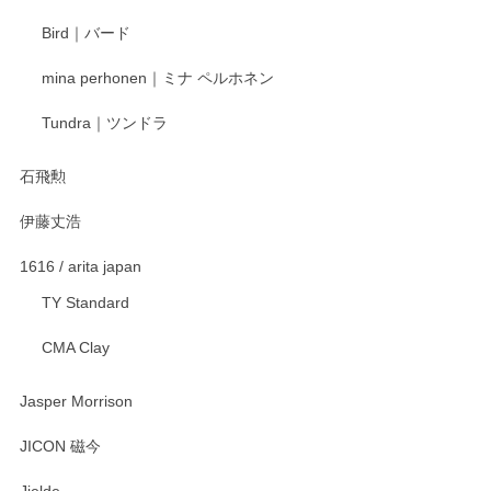
ます。またのご利用をお待ちしております。
Bird｜バード
mina perhonen｜ミナ ペルホネン
宮島工芸製作所 返しヘラ 小
Tundra｜ツンドラ
2025/12/21
石飛勲
伊藤丈浩
渡邉陽子 マグカップ
2025/11/23
1616 / arita japan
TY Standard
CMA Clay
渡邉陽子 マーメイドタマネギガール 飾蓋付花入
2025/08/20
Jasper Morrison
とても可愛らしい。
JICON 磁今