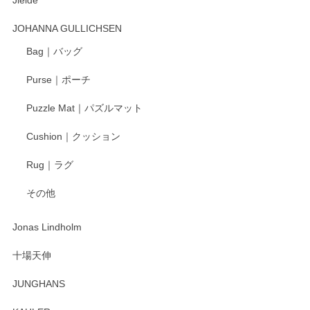
Jielde
この度はペンシルオンラインショップでのご購
入、そしてレビューまで誠にありがとうござい
JOHANNA GULLICHSEN
ます。気に入って頂けたようで嬉しく思いま
す。今後ともどうぞよろしくお願いいたしま
Bag｜バッグ
す。
Purse｜ポーチ
Puzzle Mat｜パズルマット
柴田慶信商店 大館曲げわっぱ 白木小判弁当箱（大）
Cushion｜クッション
2025/04/16
Rug｜ラグ
入金翌日にすぐ届きました！ 梱包も丁寧にして頂きメッセー
その他
ジもありがとうございました。 初めてのわっぱ弁当箱で大切
な物を開けるようにドキドキしながら開封しました。綺麗な
わっぱで感激です！ これから大切に使って風合いが変わるの
Jonas Lindholm
も楽しんで行きたいと思います。
十場天伸
この度はペンシルオンラインショップでのご購
JUNGHANS
入、そしてレビューまで誠にありがとうござい
ます。柴田慶信商店さんの曲げわっぱは、日々