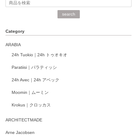
深さや大きさがとてもちょうど良く、手に馴染み、洗いやす
search
く、他の柄も何枚かこちらで買い、毎食時に使用していま
す。ショップの方が大変丁寧で、1枚不良がありましたが快
Category
く交換して下さいました。
ARABIA
この度もレビューをご投稿いただき、誠にあり
24h Tuokio｜24h トゥオキオ
がとうございます。 同じシリーズの器を揃えて
ご愛用いただいているとのこと、大変嬉しく思
Paratiisi｜パラティッシ
います。 温かいお言葉をいただき、ありがとう
ございました。 今後ともどうぞよろしくお願い
24h Avec｜24h アベック
いたします。
Moomin｜ムーミン
Krokus｜クロッカス
kata kata（カタカタ） 印判手小皿 たんぽぽ
2026/06/15
ARCHITECTMADE
深さや大きさがとてもちょうど良く、手に馴染み、洗いやす
Arne Jacobsen