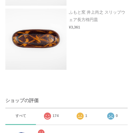
ふもと窯 井上尚之 スリップウ
ェア長方楕円皿
¥3,361
ショップの評価
すべて
174
1
0