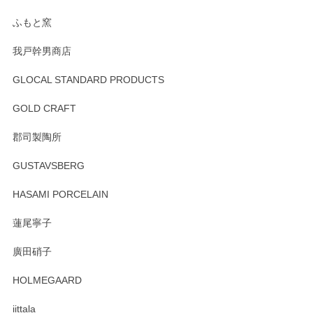
らもより良いご対応ができるよう努めてまいり
ます。またのご利用をお待ちしております。
ふもと窯
我戸幹男商店
GLOCAL STANDARD PRODUCTS
徳永遊心 みかんづくし 飯碗
2025/12/31
GOLD CRAFT
郡司製陶所
徳永遊心 みかんづくし マグカップ
GUSTAVSBERG
2025/12/31
HASAMI PORCELAIN
蓮尾寧子
徳永遊心 みかんづくし 口巻皿6寸
廣田硝子
2025/12/31
HOLMEGAARD
徳永遊心さんの作品が好きなので、購入できうれしいです。
これからも楽しみにしています。
iittala