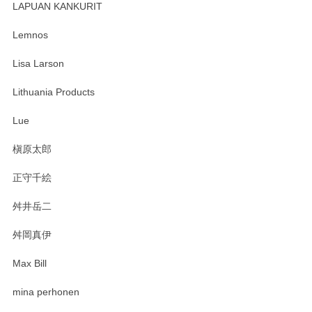
す。 素敵な湯呑みでとても気に入りました。 発送も早く、
LAPUAN KANKURIT
ありがとうございます。 メッセージもありがとうございまし
たm(_)m
Lemnos
Lisa Larson
この度は当店をご利用頂き誠にありがとうござ
います。無事に届いたようで安心いたしまし
Lithuania Products
た。ひとつひとつ個性がある素敵な湯呑ですよ
ね。気に入って頂けてうれしいです。マグカッ
Lue
プと花器のレビューもありがとうございます。
今後ともよろしくお願いいたします。
槇原太郎
正守千絵
舛井岳二
柴田慶信商店 大館曲げわっぱ 白木小判弁当箱（大）
2025/03/30
舛岡真伊
Max Bill
zen to カレー皿 plate245 ホワイト
mina perhonen
2025/03/19