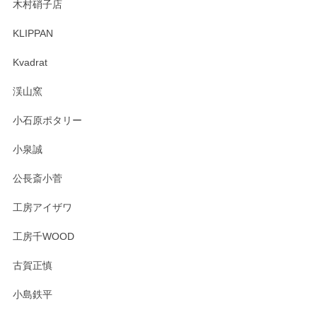
木村硝子店
KLIPPAN
森脇靖 マグカップ 若苗釉
2025/04/07
Kvadrat
淡いグリーンのカラーがとても可愛いです❤️ ありがとうござ
渓山窯
いましたm(_)m
小石原ポタリー
この度はペンシルオンラインショップをご利用
小泉誠
いただき誠にありがとうございました。森脇さ
んの作品はほっこりいたしますね。今後ともど
公長斎小菅
うぞよろしくお願いいたします。
工房アイザワ
工房千WOOD
森脇靖 湯呑 若苗釉
古賀正慎
2025/04/07
小島鉄平
レビューが遅くなり申し訳ありません、 無事届いておりま