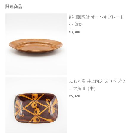
関連商品
郡司製陶所 オーバルプレート
小 薄飴
¥3,300
ふもと窯 井上尚之 スリップウ
ェア角皿（中）
¥5,320