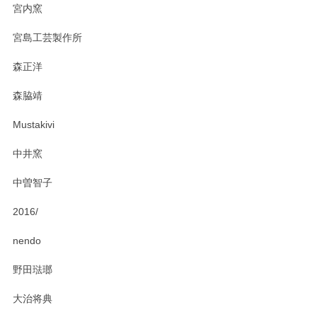
宮内窯
ステキなカレー皿早速使わせていただきました。 色々お手数
宮島工芸製作所
おかけしました。 ありがとうございます。
森正洋
この度はペンシルオンラインショップをご利用
森脇靖
頂き、レビューもありがとうございます。カレ
ー皿を気に入って頂けたようで安心しました。
Mustakivi
気になられるものがありましたら、またお気軽
にお問い合わせください。今後ともよろしくお
中井窯
願いいたします。
中曽智子
2016/
PASS THE BATON（パス ザ バトン） x mina perhonen（ミナ ペルホネン） ディーププレート（咲いている花にただ笑ふ）ミントグリーン
2025/02/12
nendo
野田琺瑯
大治将典
PASS THE BATON（パス ザ バトン） x mina perhonen（ミナ ペルホネン） プレート（咲いている花にただ笑ふ）ミントグリーン
2025/02/12