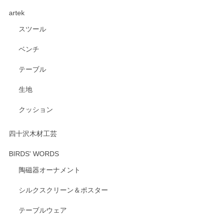
く、他の柄も何枚かこちらで買い、毎食時に使用していま
artek
す。ショップの方が大変親切、丁寧で、また利用させて頂き
たいショップさんです。
スツール
ベンチ
この度はペンシルオンラインショップをご利用
いただき、誠にありがとうございます。 また、
テーブル
レビューをご投稿いただき、重ねてお礼申し上
げます。 深さや大きさ、使い心地を気に入って
生地
いただけたようで大変嬉しく思います。 毎食時
にご愛用いただいているとのこと、とても光栄
クッション
です。 温かいお言葉をいただき、ありがとうご
ざいます。 またのご利用を心よりお待ちしてお
ります。
四十沢木材工芸
BIRDS' WORDS
陶磁器オーナメント
出西窯 カップ＆ソーサー 呉須
2026/04/24
シルクスクリーン＆ポスター
テーブルウェア
ありがとうございました。 出西窯のカップ&ソーサーを探し