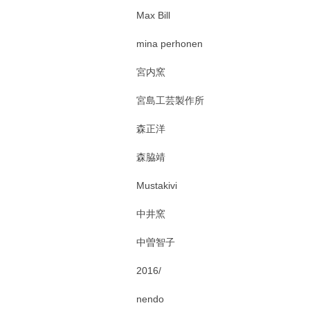
Max Bill
mina perhonen
宮内窯
宮島工芸製作所
森正洋
森脇靖
Mustakivi
中井窯
中曽智子
2016/
nendo