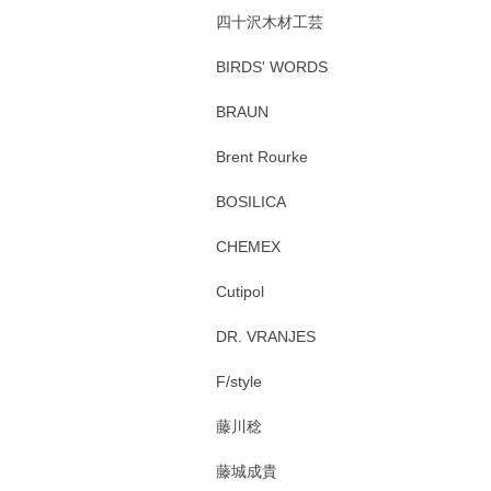
四十沢木材工芸
BIRDS' WORDS
BRAUN
Brent Rourke
BOSILICA
CHEMEX
Cutipol
DR. VRANJES
F/style
藤川稔
藤城成貴