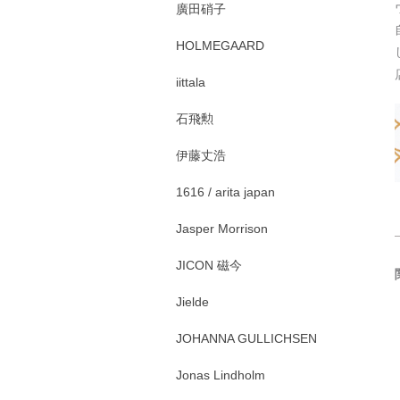
廣田硝子
HOLMEGAARD
iittala
石飛勲
伊藤丈浩
1616 / arita japan
Jasper Morrison
JICON 磁今
Jielde
JOHANNA GULLICHSEN
Jonas Lindholm