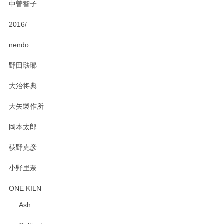
中曽智子
2016/
PASS THE BATON（パス ザ バトン） x mina perhonen（ミナ ペルホネン） ディーププレート（咲いている花にただ笑ふ）ミントグリーン
2025/02/12
nendo
野田琺瑯
大治将典
PASS THE BATON（パス ザ バトン） x mina perhonen（ミナ ペルホネン） プレート（咲いている花にただ笑ふ）ミントグリーン
2025/02/12
大矢製作所
岡本太郎
荻野克彦
小野里奈
ONE KILN
Ash