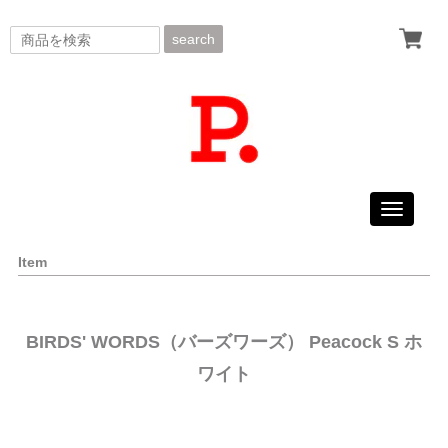
search
Toggle
navigati
Item
BIRDS' WORDS（バーズワーズ） Peacock S ホ
ワイト