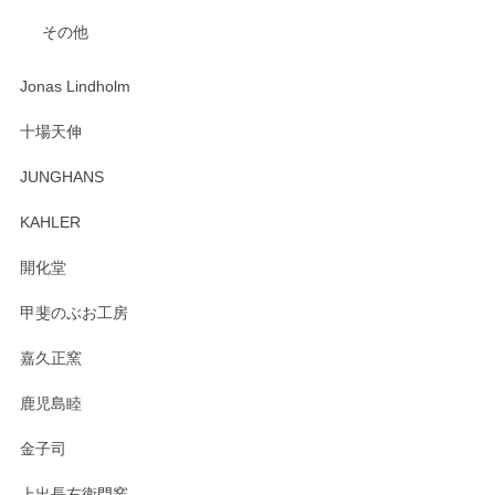
入金翌日にすぐ届きました！ 梱包も丁寧にして頂きメッセー
その他
ジもありがとうございました。 初めてのわっぱ弁当箱で大切
な物を開けるようにドキドキしながら開封しました。綺麗な
わっぱで感激です！ これから大切に使って風合いが変わるの
Jonas Lindholm
も楽しんで行きたいと思います。
十場天伸
この度はペンシルオンラインショップでのご購
JUNGHANS
入、そしてレビューまで誠にありがとうござい
ます。柴田慶信商店さんの曲げわっぱは、日々
KAHLER
の暮らしを豊かにするお品だと私たちも思って
おります。お手入れ方法がいろいろとございま
開化堂
すが、風合いとともにお楽しみ頂けますと幸い
です。今後ともどうぞよろしくお願いいたしま
甲斐のぶお工房
す。
嘉久正窯
鹿児島睦
Sghr（スガハラ） Mini Vase（ミニベース） 一輪挿し 三角錐 クリアー
金子司
2025/04/07
上出長右衛門窯