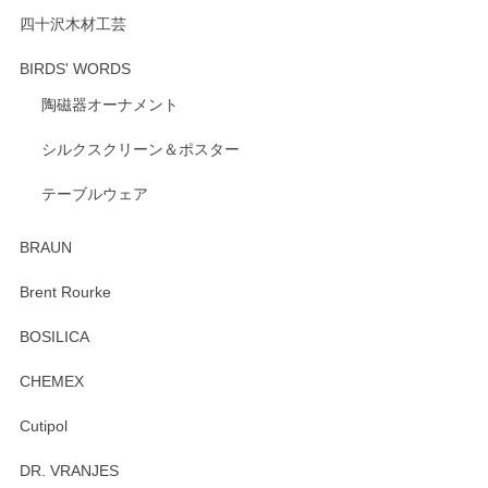
ざいます。 またのご利用を心よりお待ちしてお
ります。
四十沢木材工芸
BIRDS' WORDS
陶磁器オーナメント
出西窯 カップ＆ソーサー 呉須
2026/04/24
シルクスクリーン＆ポスター
テーブルウェア
ありがとうございました。 出西窯のカップ&ソーサーを探し
ていたので、購入出来て良かったです♪
BRAUN
この度はペンシルオンラインショップをご利用
Brent Rourke
頂き誠にありがとうございます。 お探しのカッ
プ＆ソーサーをお届けでき嬉しく思います。 今
BOSILICA
後ともどうぞよろしくお願いいたします。
CHEMEX
Cutipol
Brent Rourke（ブレント ルーク） オーバルシェーカーボックス 4
DR. VRANJES
2026/01/15