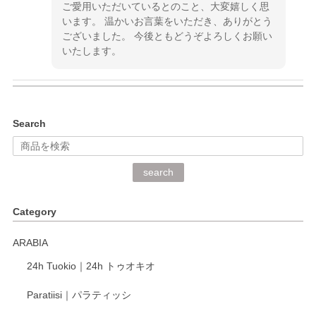
ご愛用いただいているとのこと、大変嬉しく思
います。 温かいお言葉をいただき、ありがとう
ございました。 今後ともどうぞよろしくお願い
いたします。
kata kata（カタカタ） 印判手小皿 ぶらさがり
Search
2026/06/15
深さや大きさがとてもちょうど良く、手に馴染み、洗いやす
search
く、他の柄も何枚かこちらで買い、毎食時に使用していま
す。ショップの方が大変丁寧で、1枚不良がありましたが快
Category
く交換して下さいました。
ARABIA
この度もレビューをご投稿いただき、誠にあり
24h Tuokio｜24h トゥオキオ
がとうございます。 同じシリーズの器を揃えて
ご愛用いただいているとのこと、大変嬉しく思
Paratiisi｜パラティッシ
います。 温かいお言葉をいただき、ありがとう
ございました。 今後ともどうぞよろしくお願い