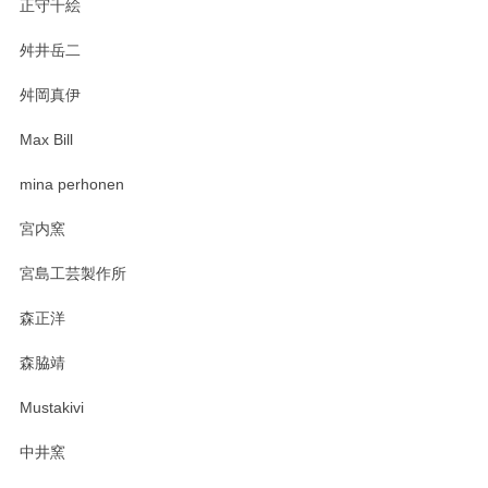
正守千絵
舛井岳二
柴田慶信商店 大館曲げわっぱ 白木小判弁当箱（大）
2025/03/30
舛岡真伊
Max Bill
zen to カレー皿 plate245 ホワイト
mina perhonen
2025/03/19
宮内窯
ステキなカレー皿早速使わせていただきました。 色々お手数
宮島工芸製作所
おかけしました。 ありがとうございます。
森正洋
この度はペンシルオンラインショップをご利用
森脇靖
頂き、レビューもありがとうございます。カレ
ー皿を気に入って頂けたようで安心しました。
Mustakivi
気になられるものがありましたら、またお気軽
にお問い合わせください。今後ともよろしくお
中井窯
願いいたします。