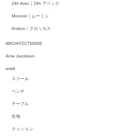
24h Avec｜24h アベック
いたします。
Moomin｜ムーミン
Krokus｜クロッカス
kata kata（カタカタ） 印判手小皿 たんぽぽ
2026/06/15
ARCHITECTMADE
深さや大きさがとてもちょうど良く、手に馴染み、洗いやす
Arne Jacobsen
く、他の柄も何枚かこちらで買い、毎食時に使用していま
artek
す。ショップの方が大変親切、丁寧で、また利用させて頂き
たいショップさんです。
スツール
ベンチ
この度はペンシルオンラインショップをご利用
いただき、誠にありがとうございます。 また、
テーブル
レビューをご投稿いただき、重ねてお礼申し上
げます。 深さや大きさ、使い心地を気に入って
生地
いただけたようで大変嬉しく思います。 毎食時
にご愛用いただいているとのこと、とても光栄
クッション
です。 温かいお言葉をいただき、ありがとうご