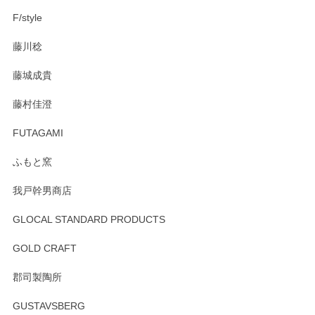
F/style
注文から手元に届くまでとても早く、梱包もしっかりしてお
藤川稔
りました。お品もとても素敵でした。ありがとうございまし
た。
藤城成貴
この度はペンシルオンラインショップをご利用
藤村佳澄
頂き誠にありがとうございました。 そしてご丁
寧なレビューをありがとうございます。これか
FUTAGAMI
らもより良いご対応ができるよう努めてまいり
ます。またのご利用をお待ちしております。
ふもと窯
我戸幹男商店
GLOCAL STANDARD PRODUCTS
徳永遊心 みかんづくし 飯碗
2025/12/31
GOLD CRAFT
郡司製陶所
徳永遊心 みかんづくし マグカップ
GUSTAVSBERG