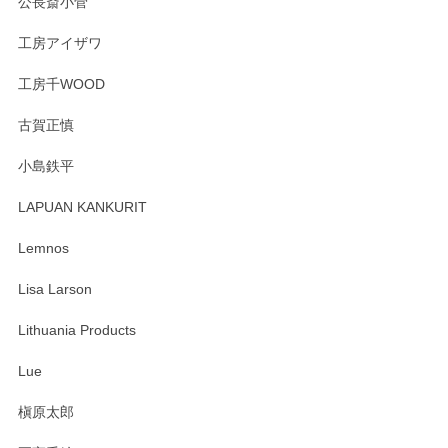
公長斎小菅
うぞよろしくお願いいたします。
工房アイザワ
工房千WOOD
森脇靖 湯呑 若苗釉
古賀正慎
2025/04/07
小島鉄平
レビューが遅くなり申し訳ありません、 無事届いておりま
す。 素敵な湯呑みでとても気に入りました。 発送も早く、
LAPUAN KANKURIT
ありがとうございます。 メッセージもありがとうございまし
たm(_)m
Lemnos
Lisa Larson
この度は当店をご利用頂き誠にありがとうござ
います。無事に届いたようで安心いたしまし
Lithuania Products
た。ひとつひとつ個性がある素敵な湯呑ですよ
ね。気に入って頂けてうれしいです。マグカッ
Lue
プと花器のレビューもありがとうございます。
今後ともよろしくお願いいたします。
槇原太郎