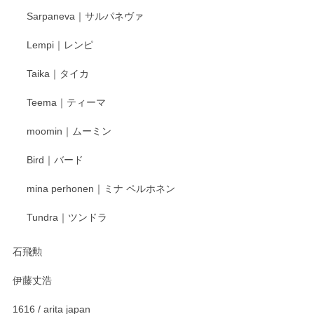
2025/12/24
Sarpaneva｜サルパネヴァ
Lempi｜レンピ
丁寧に対応していただきました。ありがとうございます◎
Taika｜タイカ
この度はペンシルオンラインショップをご利用
Teema｜ティーマ
頂き誠にありがとうございました。 そしてご丁
寧なレビューをありがとうございます。これか
moomin｜ムーミン
らもより良いご対応ができるよう努めてまいり
ます。またのご利用をお待ちしております。
Bird｜バード
mina perhonen｜ミナ ペルホネン
宮島工芸製作所 返しヘラ 小
Tundra｜ツンドラ
2025/12/21
石飛勲
伊藤丈浩
渡邉陽子 マグカップ
2025/11/23
1616 / arita japan