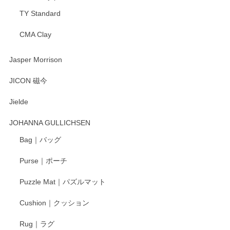
TY Standard
CMA Clay
渡邉陽子 マーメイドタマネギガール 飾蓋付花入
2025/08/20
Jasper Morrison
とても可愛らしい。
JICON 磁今
Jielde
この度はペンシルオンラインショップでのご購
入、そしてレビューまで誠にありがとうござい
JOHANNA GULLICHSEN
ます。気に入って頂けたようで嬉しく思いま
す。今後ともどうぞよろしくお願いいたしま
Bag｜バッグ
す。
Purse｜ポーチ
Puzzle Mat｜パズルマット
柴田慶信商店 大館曲げわっぱ 白木小判弁当箱（大）
Cushion｜クッション
2025/04/16
Rug｜ラグ