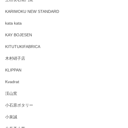
プレゼント用に購入したので、まだ中は見れていないのです
が、 しっかり梱包されていたので割れてはないと思います。
KARIMOKU NEW STANDARD
kata kata
この度はペンシルオンラインショップをご利用
頂き誠にありがとうございます。 そしてレビュ
KAY BOJESEN
ーも大変嬉しく思います。 今後ともどうぞよろ
しくお願いいたします。
KITUTUKIFABRICA
木村硝子店
KLIPPAN
森脇靖 マグカップ 若苗釉
2025/04/07
Kvadrat
淡いグリーンのカラーがとても可愛いです❤️ ありがとうござ
渓山窯
いましたm(_)m
小石原ポタリー
この度はペンシルオンラインショップをご利用
小泉誠
いただき誠にありがとうございました。森脇さ
んの作品はほっこりいたしますね。今後ともど