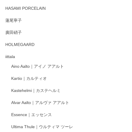
2025/12/31
HASAMI PORCELAIN
蓮尾寧子
徳永遊心 みかんづくし 口巻皿6寸
廣田硝子
2025/12/31
HOLMEGAARD
徳永遊心さんの作品が好きなので、購入できうれしいです。
これからも楽しみにしています。
iittala
Aino Aalto｜アイノ アアルト
レビューをありがとうございます。 そしてお喜
Kartio｜カルティオ
び頂き嬉しいです。 徳永遊心窯の器はこれから
もいろいろと入荷の予定です。 ペンシルインス
Kastehelmi｜カステヘルミ
タグラムにて入荷状況のご確認をして頂けます
と幸いです。 今後ともよろしくお願いいたしま
Alvar Aalto｜アルヴァ アアルト
す。
Essence｜エッセンス
Ultima Thule｜ウルティマ ツーレ
徳永遊心 色絵花繋ぎ 飯碗