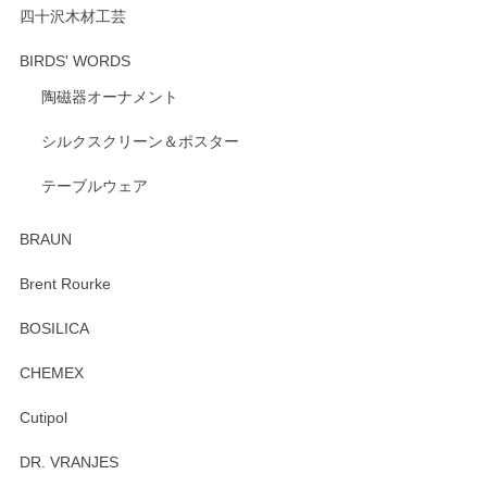
ります。
四十沢木材工芸
BIRDS' WORDS
陶磁器オーナメント
出西窯 カップ＆ソーサー 呉須
2026/04/24
シルクスクリーン＆ポスター
テーブルウェア
ありがとうございました。 出西窯のカップ&ソーサーを探し
ていたので、購入出来て良かったです♪
BRAUN
この度はペンシルオンラインショップをご利用
Brent Rourke
頂き誠にありがとうございます。 お探しのカッ
プ＆ソーサーをお届けでき嬉しく思います。 今
BOSILICA
後ともどうぞよろしくお願いいたします。
CHEMEX
Cutipol
Brent Rourke（ブレント ルーク） オーバルシェーカーボックス 4
DR. VRANJES
2026/01/15