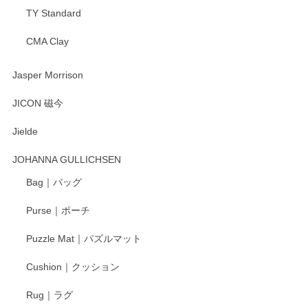
TY Standard
CMA Clay
渡邉陽子 マーメイドタマネギガール 飾蓋付花入
2025/08/20
Jasper Morrison
とても可愛らしい。
JICON 磁今
Jielde
この度はペンシルオンラインショップでのご購
入、そしてレビューまで誠にありがとうござい
JOHANNA GULLICHSEN
ます。気に入って頂けたようで嬉しく思いま
す。今後ともどうぞよろしくお願いいたしま
Bag｜バッグ
す。
Purse｜ポーチ
Puzzle Mat｜パズルマット
柴田慶信商店 大館曲げわっぱ 白木小判弁当箱（大）
Cushion｜クッション
2025/04/16
Rug｜ラグ