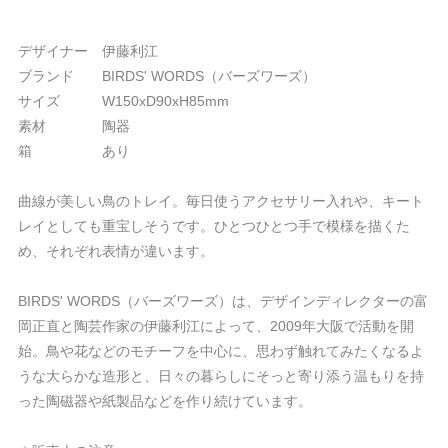
デザイナー 伊藤利江
ブランド BIRDS' WORDS（バーズワーズ）
サイズ W150xD90xH85mm
素材 陶器
箱 あり
曲線が美しい鳥のトレイ。毎日使うアクセサリー入れや、キート
レイとしても重宝しそうです。ひとつひとつ手で模様を描くた
め、それぞれ表情が違います。
BIRDS' WORDS（バーズワーズ）は、デザインディレクターの富
岡正直と陶芸作家の伊藤利江によって、2009年大阪で活動を開
始。鳥や花などのモチーフを中心に、思わず触れてみたくなるよ
うな大らかな造形と、日々の暮らしにそっと寄り添う温もりを持
った陶磁器や紙製品などを作り続けています。