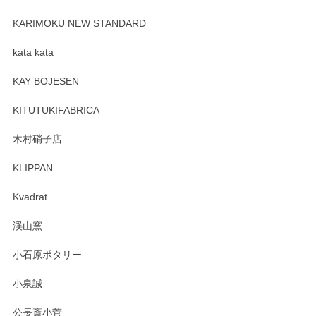
プレゼント用に購入したので、まだ中は見れていないのです
が、 しっかり梱包されていたので割れてはないと思います。
KARIMOKU NEW STANDARD
kata kata
この度はペンシルオンラインショップをご利用
頂き誠にありがとうございます。 そしてレビュ
KAY BOJESEN
ーも大変嬉しく思います。 今後ともどうぞよろ
しくお願いいたします。
KITUTUKIFABRICA
木村硝子店
KLIPPAN
森脇靖 マグカップ 若苗釉
2025/04/07
Kvadrat
淡いグリーンのカラーがとても可愛いです❤️ ありがとうござ
渓山窯
いましたm(_)m
小石原ポタリー
この度はペンシルオンラインショップをご利用
小泉誠
いただき誠にありがとうございました。森脇さ
んの作品はほっこりいたしますね。今後ともど
公長斎小菅