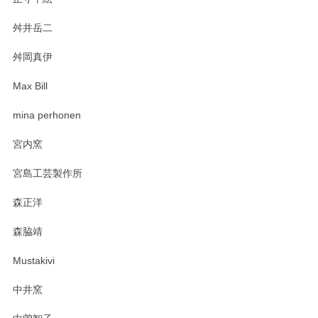
舛井岳二
柴田慶信商店 大館曲げわっぱ 白木小判弁当箱（大）
2025/03/30
舛岡真伊
Max Bill
zen to カレー皿 plate245 ホワイト
mina perhonen
2025/03/19
宮内窯
ステキなカレー皿早速使わせていただきました。 色々お手数
宮島工芸製作所
おかけしました。 ありがとうございます。
森正洋
この度はペンシルオンラインショップをご利用
森脇靖
頂き、レビューもありがとうございます。カレ
ー皿を気に入って頂けたようで安心しました。
Mustakivi
気になられるものがありましたら、またお気軽
にお問い合わせください。今後ともよろしくお
中井窯
願いいたします。