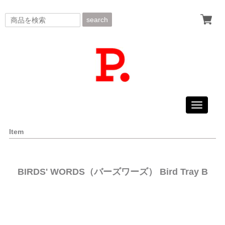
search
Toggle
navigati
Item
BIRDS' WORDS（バーズワーズ） Bird Tray B