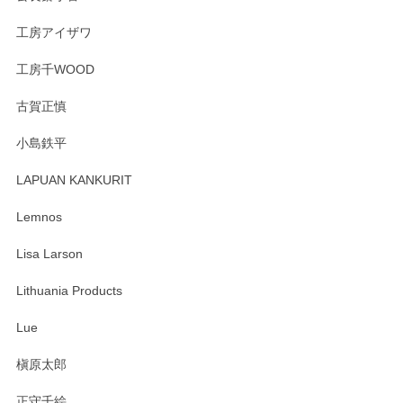
うぞよろしくお願いいたします。
工房アイザワ
工房千WOOD
森脇靖 湯呑 若苗釉
古賀正慎
2025/04/07
小島鉄平
レビューが遅くなり申し訳ありません、 無事届いておりま
す。 素敵な湯呑みでとても気に入りました。 発送も早く、
LAPUAN KANKURIT
ありがとうございます。 メッセージもありがとうございまし
たm(_)m
Lemnos
Lisa Larson
この度は当店をご利用頂き誠にありがとうござ
います。無事に届いたようで安心いたしまし
Lithuania Products
た。ひとつひとつ個性がある素敵な湯呑ですよ
ね。気に入って頂けてうれしいです。マグカッ
Lue
プと花器のレビューもありがとうございます。
今後ともよろしくお願いいたします。
槇原太郎
正守千絵