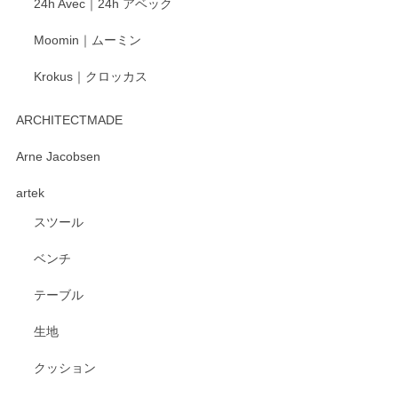
24h Avec｜24h アベック
いたします。
Moomin｜ムーミン
Krokus｜クロッカス
kata kata（カタカタ） 印判手小皿 たんぽぽ
2026/06/15
ARCHITECTMADE
深さや大きさがとてもちょうど良く、手に馴染み、洗いやす
Arne Jacobsen
く、他の柄も何枚かこちらで買い、毎食時に使用していま
artek
す。ショップの方が大変親切、丁寧で、また利用させて頂き
たいショップさんです。
スツール
ベンチ
この度はペンシルオンラインショップをご利用
いただき、誠にありがとうございます。 また、
テーブル
レビューをご投稿いただき、重ねてお礼申し上
げます。 深さや大きさ、使い心地を気に入って
生地
いただけたようで大変嬉しく思います。 毎食時
にご愛用いただいているとのこと、とても光栄
クッション
です。 温かいお言葉をいただき、ありがとうご
ざいます。 またのご利用を心よりお待ちしてお