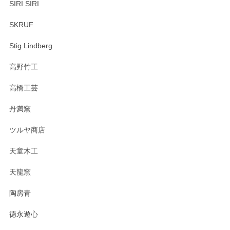
SIRI SIRI
SKRUF
Stig Lindberg
高野竹工
高橋工芸
丹満窯
ツルヤ商店
天童木工
天龍窯
陶房青
徳永遊心