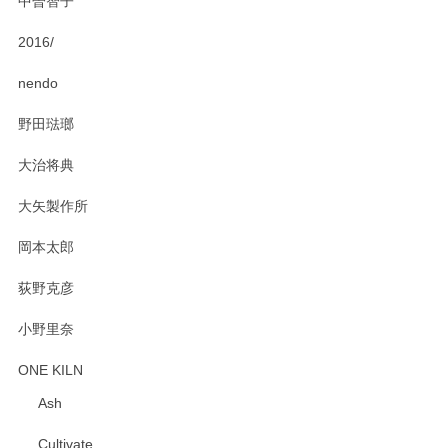
中曽智子
2016/
PASS THE BATON（パス ザ バトン） x mina perhonen（ミナ ペルホネン） ディーププレート（咲いている花にただ笑ふ）ミントグリーン
2025/02/12
nendo
野田琺瑯
大治将典
PASS THE BATON（パス ザ バトン） x mina perhonen（ミナ ペルホネン） プレート（咲いている花にただ笑ふ）ミントグリーン
2025/02/12
大矢製作所
岡本太郎
荻野克彦
小野里奈
ONE KILN
Ash
Cultivate