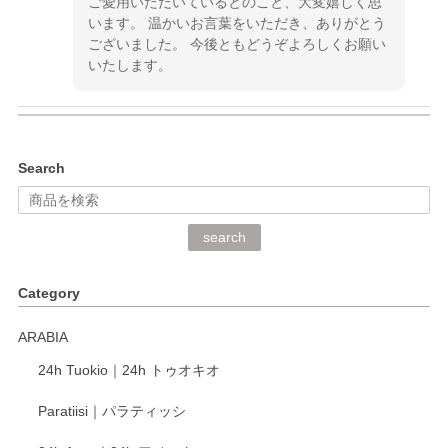
ご愛用いただいているとのこと、大変嬉しく思
います。 温かいお言葉をいただき、ありがとう
ございました。 今後ともどうぞよろしくお願い
いたします。
kata kata（カタカタ） 印判手小皿 ぶらさがり
Search
2026/06/15
深さや大きさがとてもちょうど良く、手に馴染み、洗いやす
search
く、他の柄も何枚かこちらで買い、毎食時に使用していま
す。ショップの方が大変丁寧で、1枚不良がありましたが快
Category
く交換して下さいました。
ARABIA
この度もレビューをご投稿いただき、誠にあり
24h Tuokio｜24h トゥオキオ
がとうございます。 同じシリーズの器を揃えて
ご愛用いただいているとのこと、大変嬉しく思
Paratiisi｜パラティッシ
います。 温かいお言葉をいただき、ありがとう
ございました。 今後ともどうぞよろしくお願い