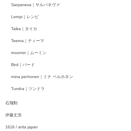
2025/12/24
Sarpaneva｜サルパネヴァ
Lempi｜レンピ
丁寧に対応していただきました。ありがとうございます◎
Taika｜タイカ
この度はペンシルオンラインショップをご利用
Teema｜ティーマ
頂き誠にありがとうございました。 そしてご丁
寧なレビューをありがとうございます。これか
moomin｜ムーミン
らもより良いご対応ができるよう努めてまいり
ます。またのご利用をお待ちしております。
Bird｜バード
mina perhonen｜ミナ ペルホネン
宮島工芸製作所 返しヘラ 小
Tundra｜ツンドラ
2025/12/21
石飛勲
伊藤丈浩
渡邉陽子 マグカップ
2025/11/23
1616 / arita japan