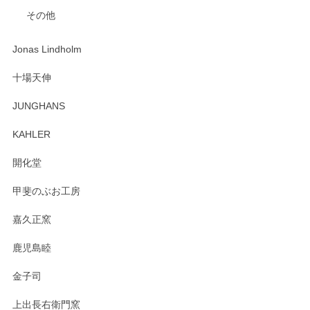
入金翌日にすぐ届きました！ 梱包も丁寧にして頂きメッセー
その他
ジもありがとうございました。 初めてのわっぱ弁当箱で大切
な物を開けるようにドキドキしながら開封しました。綺麗な
わっぱで感激です！ これから大切に使って風合いが変わるの
Jonas Lindholm
も楽しんで行きたいと思います。
十場天伸
この度はペンシルオンラインショップでのご購
JUNGHANS
入、そしてレビューまで誠にありがとうござい
ます。柴田慶信商店さんの曲げわっぱは、日々
KAHLER
の暮らしを豊かにするお品だと私たちも思って
おります。お手入れ方法がいろいろとございま
開化堂
すが、風合いとともにお楽しみ頂けますと幸い
です。今後ともどうぞよろしくお願いいたしま
甲斐のぶお工房
す。
嘉久正窯
鹿児島睦
Sghr（スガハラ） Mini Vase（ミニベース） 一輪挿し 三角錐 クリアー
金子司
2025/04/07
上出長右衛門窯