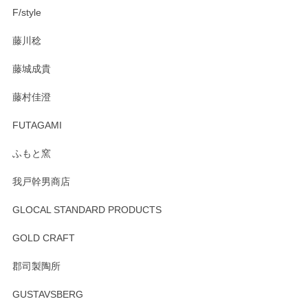
F/style
注文から手元に届くまでとても早く、梱包もしっかりしてお
藤川稔
りました。お品もとても素敵でした。ありがとうございまし
た。
藤城成貴
この度はペンシルオンラインショップをご利用
藤村佳澄
頂き誠にありがとうございました。 そしてご丁
寧なレビューをありがとうございます。これか
FUTAGAMI
らもより良いご対応ができるよう努めてまいり
ます。またのご利用をお待ちしております。
ふもと窯
我戸幹男商店
GLOCAL STANDARD PRODUCTS
徳永遊心 みかんづくし 飯碗
2025/12/31
GOLD CRAFT
郡司製陶所
徳永遊心 みかんづくし マグカップ
GUSTAVSBERG
2025/12/31