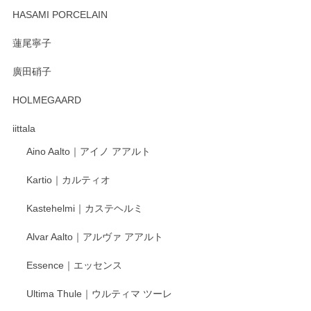
HASAMI PORCELAIN
蓮尾寧子
徳永遊心 みかんづくし 口巻皿6寸
廣田硝子
2025/12/31
HOLMEGAARD
徳永遊心さんの作品が好きなので、購入できうれしいです。
これからも楽しみにしています。
iittala
Aino Aalto｜アイノ アアルト
レビューをありがとうございます。 そしてお喜
Kartio｜カルティオ
び頂き嬉しいです。 徳永遊心窯の器はこれから
もいろいろと入荷の予定です。 ペンシルインス
Kastehelmi｜カステヘルミ
タグラムにて入荷状況のご確認をして頂けます
と幸いです。 今後ともよろしくお願いいたしま
Alvar Aalto｜アルヴァ アアルト
す。
Essence｜エッセンス
Ultima Thule｜ウルティマ ツーレ
徳永遊心 色絵花繋ぎ 飯碗