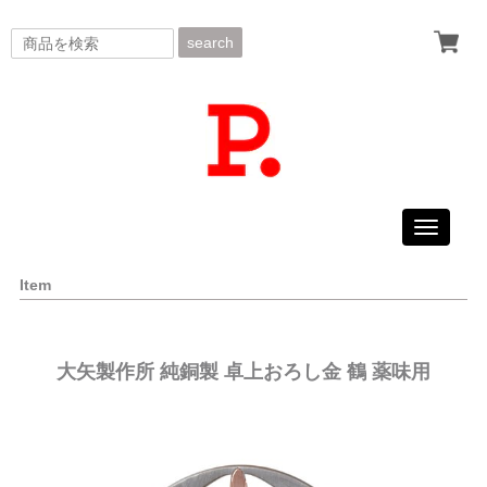
search
Toggle
navigati
Item
大矢製作所 純銅製 卓上おろし金 鶴 薬味用