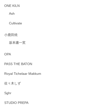
ONE KILN
Ash
Cultivate
小鹿田焼
坂本庸一窯
OPA
PASS THE BATON
Royal Tichelaar Makkum
佐々木しず
Sghr
STUDIO PREPA