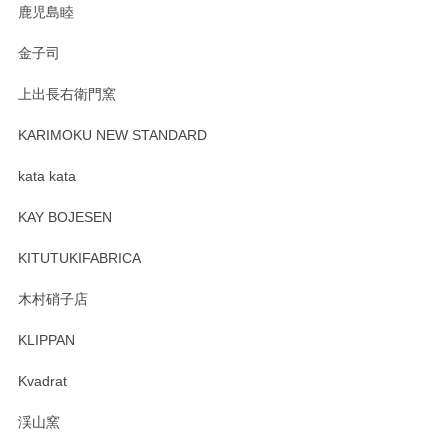
鹿児島睦
Sghr（スガハラ） Mini Vase（ミニベース） 一輪挿し 三角錐 クリアー
金子司
2025/04/07
上出長右衛門窯
プレゼント用に購入したので、まだ中は見れていないのです
が、 しっかり梱包されていたので割れてはないと思います。
KARIMOKU NEW STANDARD
kata kata
この度はペンシルオンラインショップをご利用
頂き誠にありがとうございます。 そしてレビュ
KAY BOJESEN
ーも大変嬉しく思います。 今後ともどうぞよろ
しくお願いいたします。
KITUTUKIFABRICA
木村硝子店
KLIPPAN
森脇靖 マグカップ 若苗釉
2025/04/07
Kvadrat
淡いグリーンのカラーがとても可愛いです❤️ ありがとうござ
渓山窯
いましたm(_)m