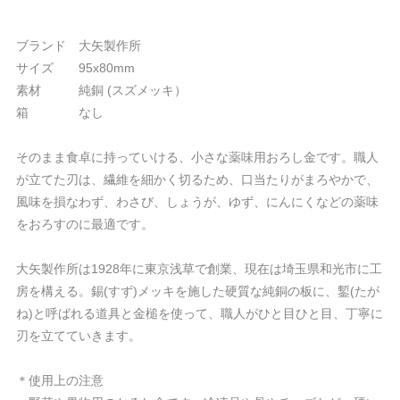
ブランド 大矢製作所
サイズ 95x80mm
素材 純銅 (スズメッキ）
箱 なし
そのまま食卓に持っていける、小さな薬味用おろし金です。職人
が立てた刃は、繊維を細かく切るため、口当たりがまろやかで、
風味を損なわず、わさび、しょうが、ゆず、にんにくなどの薬味
をおろすのに最適です。
大矢製作所は1928年に東京浅草で創業、現在は埼玉県和光市に工
房を構える。錫(すず)メッキを施した硬質な純銅の板に、鏨(たが
ね)と呼ばれる道具と金槌を使って、職人がひと目ひと目、丁寧に
刃を立てていきます。
＊使用上の注意