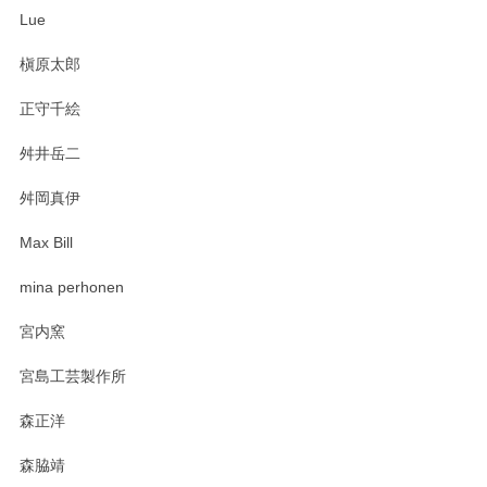
ね。気に入って頂けてうれしいです。マグカッ
Lue
プと花器のレビューもありがとうございます。
今後ともよろしくお願いいたします。
槇原太郎
正守千絵
舛井岳二
柴田慶信商店 大館曲げわっぱ 白木小判弁当箱（大）
2025/03/30
舛岡真伊
Max Bill
zen to カレー皿 plate245 ホワイト
mina perhonen
2025/03/19
宮内窯
ステキなカレー皿早速使わせていただきました。 色々お手数
宮島工芸製作所
おかけしました。 ありがとうございます。
森正洋
この度はペンシルオンラインショップをご利用
森脇靖
頂き、レビューもありがとうございます。カレ