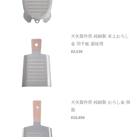
大矢製作所 純銅製 卓上おろし
金 羽子板 薬味用
¥2,530
大矢製作所 純銅製 おろし金 両
面
¥10,450