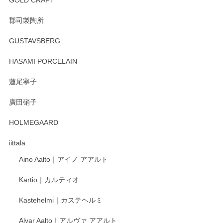
郡司製陶所
徳永遊心 みかんづくし マグカップ
GUSTAVSBERG
2025/12/31
HASAMI PORCELAIN
蓮尾寧子
徳永遊心 みかんづくし 口巻皿6寸
廣田硝子
2025/12/31
HOLMEGAARD
徳永遊心さんの作品が好きなので、購入できうれしいです。
これからも楽しみにしています。
iittala
Aino Aalto｜アイノ アアルト
レビューをありがとうございます。 そしてお喜
Kartio｜カルティオ
び頂き嬉しいです。 徳永遊心窯の器はこれから
もいろいろと入荷の予定です。 ペンシルインス
Kastehelmi｜カステヘルミ
タグラムにて入荷状況のご確認をして頂けます
と幸いです。 今後ともよろしくお願いいたしま
Alvar Aalto｜アルヴァ アアルト
す。