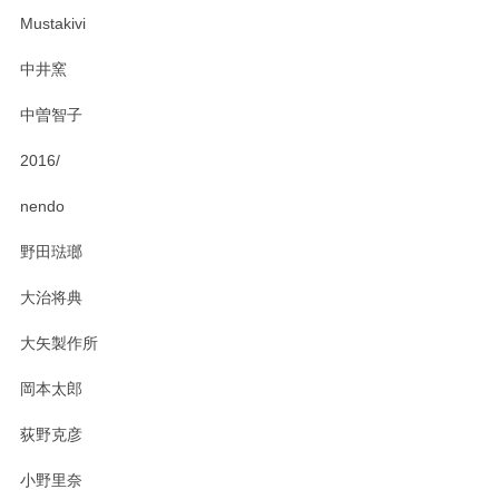
ー皿を気に入って頂けたようで安心しました。
Mustakivi
気になられるものがありましたら、またお気軽
にお問い合わせください。今後ともよろしくお
中井窯
願いいたします。
中曽智子
2016/
PASS THE BATON（パス ザ バトン） x mina perhonen（ミナ ペルホネン） ディーププレート（咲いている花にただ笑ふ）ミントグリーン
2025/02/12
nendo
野田琺瑯
大治将典
PASS THE BATON（パス ザ バトン） x mina perhonen（ミナ ペルホネン） プレート（咲いている花にただ笑ふ）ミントグリーン
2025/02/12
大矢製作所
岡本太郎
荻野克彦
小野里奈