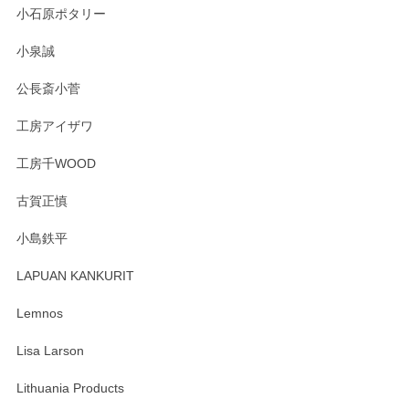
小石原ポタリー
この度はペンシルオンラインショップをご利用
小泉誠
いただき誠にありがとうございました。森脇さ
んの作品はほっこりいたしますね。今後ともど
公長斎小菅
うぞよろしくお願いいたします。
工房アイザワ
工房千WOOD
森脇靖 湯呑 若苗釉
古賀正慎
2025/04/07
小島鉄平
レビューが遅くなり申し訳ありません、 無事届いておりま
す。 素敵な湯呑みでとても気に入りました。 発送も早く、
LAPUAN KANKURIT
ありがとうございます。 メッセージもありがとうございまし
たm(_)m
Lemnos
Lisa Larson
この度は当店をご利用頂き誠にありがとうござ
います。無事に届いたようで安心いたしまし
Lithuania Products
た。ひとつひとつ個性がある素敵な湯呑ですよ