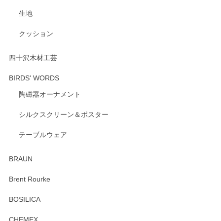
げます。 深さや大きさ、使い心地を気に入って
生地
いただけたようで大変嬉しく思います。 毎食時
にご愛用いただいているとのこと、とても光栄
クッション
です。 温かいお言葉をいただき、ありがとうご
ざいます。 またのご利用を心よりお待ちしてお
ります。
四十沢木材工芸
BIRDS' WORDS
陶磁器オーナメント
出西窯 カップ＆ソーサー 呉須
2026/04/24
シルクスクリーン＆ポスター
テーブルウェア
ありがとうございました。 出西窯のカップ&ソーサーを探し
ていたので、購入出来て良かったです♪
BRAUN
この度はペンシルオンラインショップをご利用
Brent Rourke
頂き誠にありがとうございます。 お探しのカッ
プ＆ソーサーをお届けでき嬉しく思います。 今
BOSILICA
後ともどうぞよろしくお願いいたします。
CHEMEX