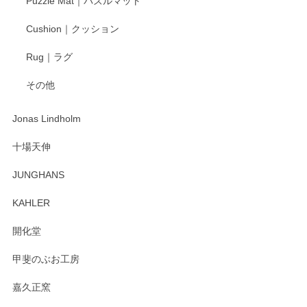
Puzzle Mat｜パズルマット
柴田慶信商店 大館曲げわっぱ 白木小判弁当箱（大）
Cushion｜クッション
2025/04/16
Rug｜ラグ
入金翌日にすぐ届きました！ 梱包も丁寧にして頂きメッセー
その他
ジもありがとうございました。 初めてのわっぱ弁当箱で大切
な物を開けるようにドキドキしながら開封しました。綺麗な
わっぱで感激です！ これから大切に使って風合いが変わるの
Jonas Lindholm
も楽しんで行きたいと思います。
十場天伸
この度はペンシルオンラインショップでのご購
JUNGHANS
入、そしてレビューまで誠にありがとうござい
ます。柴田慶信商店さんの曲げわっぱは、日々
KAHLER
の暮らしを豊かにするお品だと私たちも思って
おります。お手入れ方法がいろいろとございま
開化堂
すが、風合いとともにお楽しみ頂けますと幸い
です。今後ともどうぞよろしくお願いいたしま
甲斐のぶお工房
す。
嘉久正窯