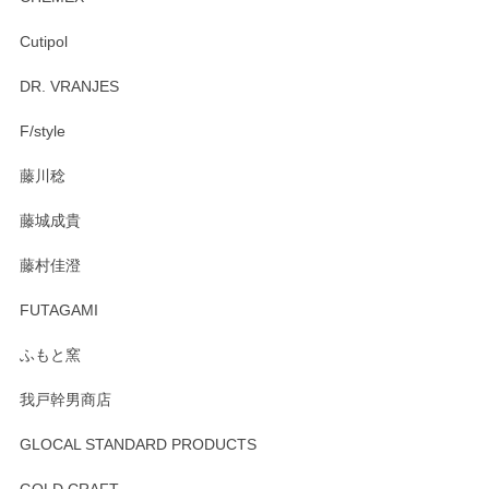
Cutipol
Brent Rourke（ブレント ルーク） オーバルシェーカーボックス 4
DR. VRANJES
2026/01/15
F/style
注文から手元に届くまでとても早く、梱包もしっかりしてお
藤川稔
りました。お品もとても素敵でした。ありがとうございまし
た。
藤城成貴
この度はペンシルオンラインショップをご利用
藤村佳澄
頂き誠にありがとうございました。 そしてご丁
寧なレビューをありがとうございます。これか
FUTAGAMI
らもより良いご対応ができるよう努めてまいり
ます。またのご利用をお待ちしております。
ふもと窯
我戸幹男商店
GLOCAL STANDARD PRODUCTS
徳永遊心 みかんづくし 飯碗
2025/12/31
GOLD CRAFT