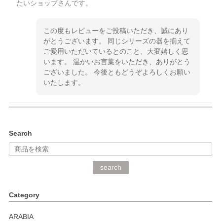
たいショップさんです。
この度もレビューをご投稿いただき、誠にあり
がとうございます。 同じシリーズの器を揃えて
ご愛用いただいているとのこと、大変嬉しく思
います。 温かいお言葉をいただき、ありがとう
ございました。 今後ともどうぞよろしくお願い
いたします。
kata kata（カタカタ） 印判手小皿 ぶらさがり
Search
2026/06/15
深さや大きさがとてもちょうど良く、手に馴染み、洗いやす
search
く、他の柄も何枚かこちらで買い、毎食時に使用していま
す。ショップの方が大変丁寧で、1枚不良がありましたが快
Category
く交換して下さいました。
ARABIA