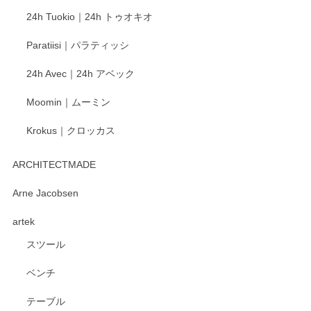
この度もレビューをご投稿いただき、誠にあり
24h Tuokio｜24h トゥオキオ
がとうございます。 同じシリーズの器を揃えて
ご愛用いただいているとのこと、大変嬉しく思
Paratiisi｜パラティッシ
います。 温かいお言葉をいただき、ありがとう
ございました。 今後ともどうぞよろしくお願い
24h Avec｜24h アベック
いたします。
Moomin｜ムーミン
Krokus｜クロッカス
kata kata（カタカタ） 印判手小皿 たんぽぽ
2026/06/15
ARCHITECTMADE
深さや大きさがとてもちょうど良く、手に馴染み、洗いやす
Arne Jacobsen
く、他の柄も何枚かこちらで買い、毎食時に使用していま
artek
す。ショップの方が大変親切、丁寧で、また利用させて頂き
たいショップさんです。
スツール
ベンチ
この度はペンシルオンラインショップをご利用
いただき、誠にありがとうございます。 また、
テーブル
レビューをご投稿いただき、重ねてお礼申し上