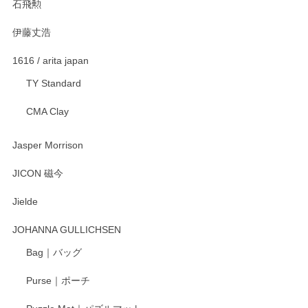
石飛勲
伊藤丈浩
渡邉陽子 マグカップ
2025/11/23
1616 / arita japan
TY Standard
CMA Clay
渡邉陽子 マーメイドタマネギガール 飾蓋付花入
2025/08/20
Jasper Morrison
とても可愛らしい。
JICON 磁今
Jielde
この度はペンシルオンラインショップでのご購
入、そしてレビューまで誠にありがとうござい
JOHANNA GULLICHSEN
ます。気に入って頂けたようで嬉しく思いま
す。今後ともどうぞよろしくお願いいたしま
Bag｜バッグ
す。
Purse｜ポーチ