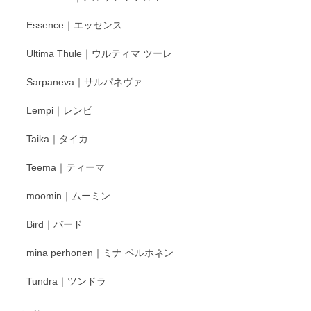
Essence｜エッセンス
Ultima Thule｜ウルティマ ツーレ
徳永遊心 色絵花繋ぎ 飯碗
2025/12/24
Sarpaneva｜サルパネヴァ
Lempi｜レンピ
丁寧に対応していただきました。ありがとうございます◎
Taika｜タイカ
この度はペンシルオンラインショップをご利用
Teema｜ティーマ
頂き誠にありがとうございました。 そしてご丁
寧なレビューをありがとうございます。これか
moomin｜ムーミン
らもより良いご対応ができるよう努めてまいり
ます。またのご利用をお待ちしております。
Bird｜バード
mina perhonen｜ミナ ペルホネン
宮島工芸製作所 返しヘラ 小
Tundra｜ツンドラ
2025/12/21