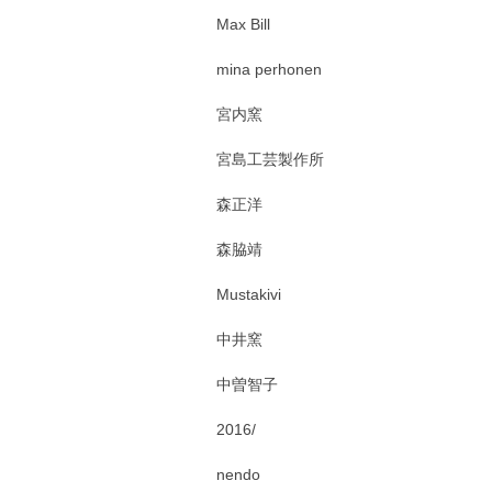
Max Bill
mina perhonen
宮内窯
宮島工芸製作所
森正洋
森脇靖
Mustakivi
中井窯
中曽智子
2016/
nendo