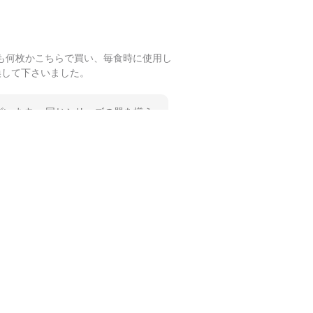
も何枚かこちらで買い、毎食時に使用し
換して下さいました。
います。 同じシリーズの器を揃え
 温かいお言葉をいただき、ありが
します。
も何枚かこちらで買い、毎食時に使用し
ショップさんです。