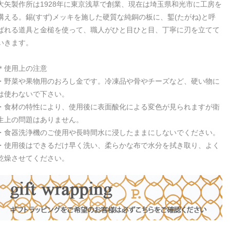
大矢製作所は1928年に東京浅草で創業、現在は埼玉県和光市に工房を
構える。錫(すず)メッキを施した硬質な純銅の板に、鏨(たがね)と呼
ばれる道具と金槌を使って、職人がひと目ひと目、丁寧に刃を立てて
いきます。
＊使用上の注意
・野菜や果物用のおろし金です。冷凍品や骨やチーズなど、硬い物に
は使わないで下さい。
・食材の特性により、使用後に表面酸化による変色が見られますが衛
生上の問題はありません。
・食器洗浄機のご使用や長時間水に浸したままにしないでください。
・使用後はできるだけ早く洗い、柔らかな布で水分を拭き取り、よく
乾燥させてください。