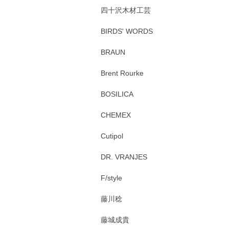
四十沢木材工芸
BIRDS' WORDS
BRAUN
Brent Rourke
BOSILICA
CHEMEX
Cutipol
DR. VRANJES
F/style
藤川稔
藤城成貴