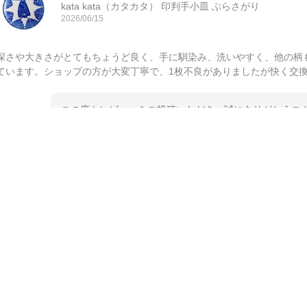
kata kata（カタカタ） 印判手小皿 ぶらさがり
2026/06/15
深さや大きさがとてもちょうど良く、手に馴染み、洗いやすく、他の柄
ています。ショップの方が大変丁寧で、1枚不良がありましたが快く交
この度もレビューをご投稿いただき、誠にありがとうござ
てご愛用いただいているとのこと、大変嬉しく思います。
とうございました。 今後ともどうぞよろしくお願いいた
kata kata（カタカタ） 印判手小皿 たんぽぽ
2026/06/15
深さや大きさがとてもちょうど良く、手に馴染み、洗いやすく、他の柄
ています。ショップの方が大変親切、丁寧で、また利用させて頂きたい