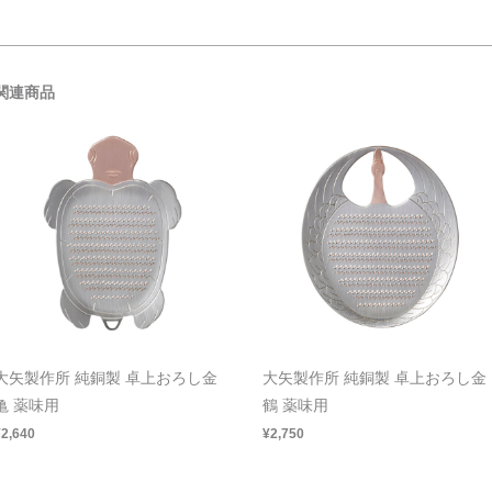
関連商品
大矢製作所 純銅製 卓上おろし金
大矢製作所 純銅製 卓上おろし金
亀 薬味用
鶴 薬味用
¥2,640
¥2,750