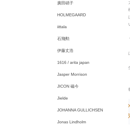
廣田硝子
HOLMEGAARD
iittala
石飛勲
伊藤丈浩
1616 / arita japan
Jasper Morrison
JICON 磁今
Jielde
JOHANNA GULLICHSEN
Jonas Lindholm